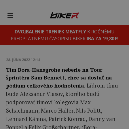
DVOJBALENIE TRENIEK MEATFLY
K ROČNÉMU
PREDPLATNÉMU ČASOPISU BIKER
IBA ZA 19,80€!
28. JÚNA 2022 12:14
Tím Bora-Hansgrohe neberie na Tour
šprintéra Sam Bennett, chce sa dostať na
Lídrom tímu
pódium celkového hodnotenia.
bude Aleksandr Vlasov, ktorého budú
podporovať tímoví kolegovia Max
Schachmann, Marco Haller, Nils Politt,
Lennard Kämna, Patrick Konrad, Danny van
Poppel a Felix Großschartner. (Bora-