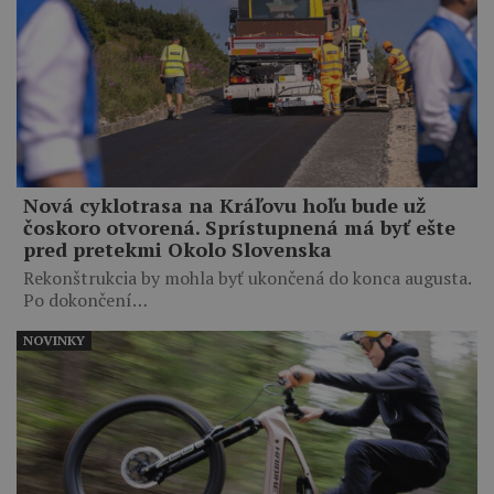
Nová cyklotrasa na Kráľovu hoľu bude už
čoskoro otvorená. Sprístupnená má byť ešte
pred pretekmi Okolo Slovenska
Rekonštrukcia by mohla byť ukončená do konca augusta.
Po dokončení…
NOVINKY