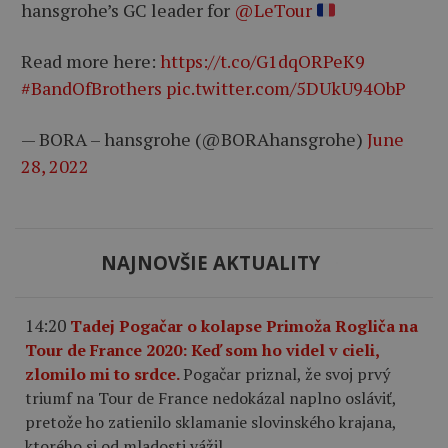
hansgrohe’s GC leader for
@LeTour
Read more here:
https://t.co/G1dqORPeK9
#BandOfBrothers
pic.twitter.com/5DUkU94ObP
— BORA – hansgrohe (@BORAhansgrohe)
June
28, 2022
NAJNOVŠIE AKTUALITY
14:20
Tadej Pogačar o kolapse Primoža Rogliča na
Tour de France 2020: Keď som ho videl v cieli,
zlomilo mi to srdce.
Pogačar priznal, že svoj prvý
triumf na Tour de France nedokázal naplno osláviť,
pretože ho zatienilo sklamanie slovinského krajana,
ktorého si od mladosti vážil.