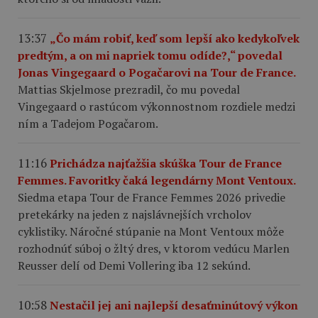
13:37
„Čo mám robiť, keď som lepší ako kedykoľvek
predtým, a on mi napriek tomu odíde?,“ povedal
Jonas Vingegaard o Pogačarovi na Tour de France.
Mattias Skjelmose prezradil, čo mu povedal
Vingegaard o rastúcom výkonnostnom rozdiele medzi
ním a Tadejom Pogačarom.
11:16
Prichádza najťažšia skúška Tour de France
Femmes. Favoritky čaká legendárny Mont Ventoux.
Siedma etapa Tour de France Femmes 2026 privedie
pretekárky na jeden z najslávnejších vrcholov
cyklistiky. Náročné stúpanie na Mont Ventoux môže
rozhodnúť súboj o žltý dres, v ktorom vedúcu Marlen
Reusser delí od Demi Vollering iba 12 sekúnd.
10:58
Nestačil jej ani najlepší desaťminútový výkon