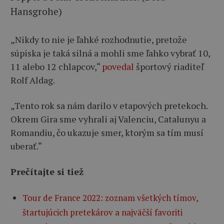
Hansgrohe)
„Nikdy to nie je ľahké rozhodnutie, pretože
súpiska je taká silná a mohli sme ľahko vybrať 10,
11 alebo 12 chlapcov,“
povedal
športový riaditeľ
Rolf Aldag.
„Tento rok sa nám darilo v etapových pretekoch.
Okrem Gira sme vyhrali aj Valenciu, Catalunyu a
Romandiu, čo ukazuje smer, ktorým sa tím musí
uberať.“
Prečítajte si tiež
Tour de France 2022: zoznam všetkých tímov,
štartujúcich pretekárov a najväčší favoriti