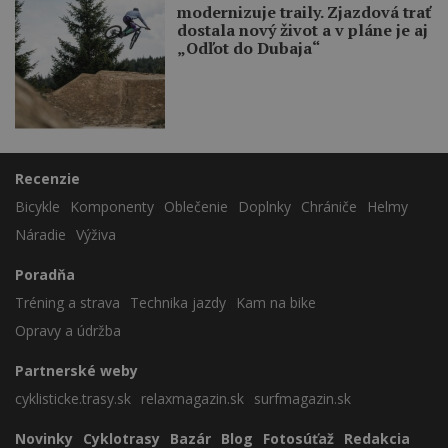
modernizuje traily. Zjazdová trať
dostala nový život a v pláne je aj
„Odľot do Dubaja“
Recenzie
Bicykle
Komponenty
Oblečenie
Doplnky
Chrániče
Helmy
Náradie
Výživa
Poradňa
Tréning a strava
Technika jazdy
Kam na bike
Opravy a údržba
Partnerské weby
cyklisticke.trasy.sk
relaxmagazin.sk
surfmagazin.sk
Novinky
Cyklotrasy
Bazár
Blog
Fotosúťaž
Redakcia