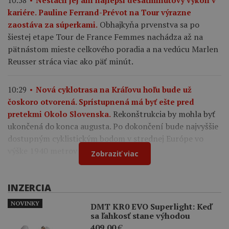
kariére. Pauline Ferrand-Prévot na Tour výrazne
Obhajkyňa prvenstva sa po
zaostáva za súperkami.
šiestej etape Tour de France Femmes nachádza až na
pätnástom mieste celkového poradia a na vedúcu Marlen
Reusser stráca viac ako päť minút.
10:29
Nová cyklotrasa na Kráľovu hoľu bude už
čoskoro otvorená. Sprístupnená má byť ešte pred
Rekonštrukcia by mohla byť
pretekmi Okolo Slovenska.
ukončená do konca augusta. Po dokončení bude najvyššie
dostupným cyklistickým bodom v strednej Európe vo
výške 1940 metrov nad morom.
Zobraziť viac
INZERCIA
NOVINKY
DMT KR0 EVO Superlight: Keď
sa ľahkosť stane výhodou
409,00
€