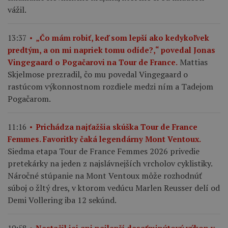
vážil.
13:37
„Čo mám robiť, keď som lepší ako kedykoľvek
predtým, a on mi napriek tomu odíde?,“ povedal Jonas
Mattias
Vingegaard o Pogačarovi na Tour de France.
Skjelmose prezradil, čo mu povedal Vingegaard o
rastúcom výkonnostnom rozdiele medzi ním a Tadejom
Pogačarom.
11:16
Prichádza najťažšia skúška Tour de France
Femmes. Favoritky čaká legendárny Mont Ventoux.
Siedma etapa Tour de France Femmes 2026 privedie
pretekárky na jeden z najslávnejších vrcholov cyklistiky.
Náročné stúpanie na Mont Ventoux môže rozhodnúť
súboj o žltý dres, v ktorom vedúcu Marlen Reusser delí od
Demi Vollering iba 12 sekúnd.
10:58
Nestačil jej ani najlepší desaťminútový výkon v