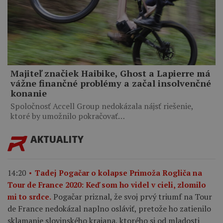
Majiteľ značiek Haibike, Ghost a Lapierre má
vážne finančné problémy a začal insolvenčné
konanie
Spoločnosť Accell Group nedokázala nájsť riešenie,
ktoré by umožnilo pokračovať…
AKTUALITY
14:20
Tadej Pogačar o kolapse Primoža Rogliča na
Tour de France 2020: Keď som ho videl v cieli, zlomilo
Pogačar priznal, že svoj prvý triumf na Tour
mi to srdce.
de France nedokázal naplno osláviť, pretože ho zatienilo
sklamanie slovinského krajana, ktorého si od mladosti