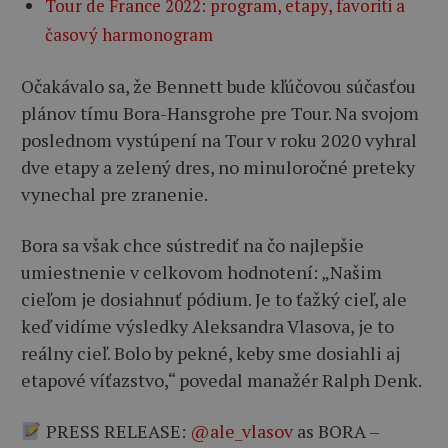
Tour de France 2022: program, etapy, favoriti a
časový harmonogram
Očakávalo sa, že Bennett bude kľúčovou súčasťou
plánov tímu Bora-Hansgrohe pre Tour. Na svojom
poslednom vystúpení na Tour v roku 2020 vyhral
dve etapy a zelený dres, no minuloročné preteky
vynechal pre zranenie.
Bora sa však chce sústrediť na čo najlepšie
umiestnenie v celkovom hodnotení: „Našim
cieľom je dosiahnuť pódium. Je to ťažký cieľ, ale
keď vidíme výsledky Aleksandra Vlasova, je to
reálny cieľ. Bolo by pekné, keby sme dosiahli aj
etapové víťazstvo,“ povedal manažér Ralph Denk.
PRESS RELEASE:
@ale_vlasov
as BORA –