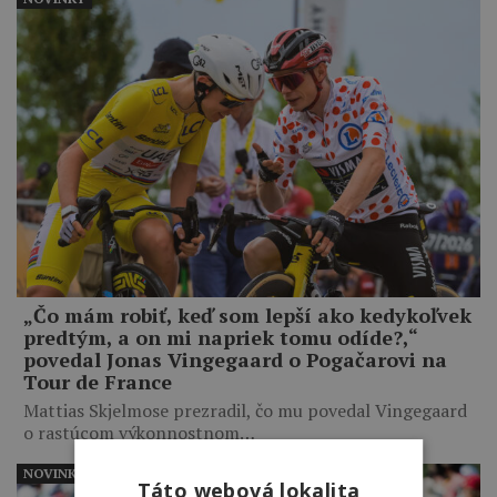
„Čo mám robiť, keď som lepší ako kedykoľvek
predtým, a on mi napriek tomu odíde?,“
povedal Jonas Vingegaard o Pogačarovi na
Tour de France
Mattias Skjelmose prezradil, čo mu povedal Vingegaard
o rastúcom výkonnostnom…
NOVINKY
Táto webová lokalita