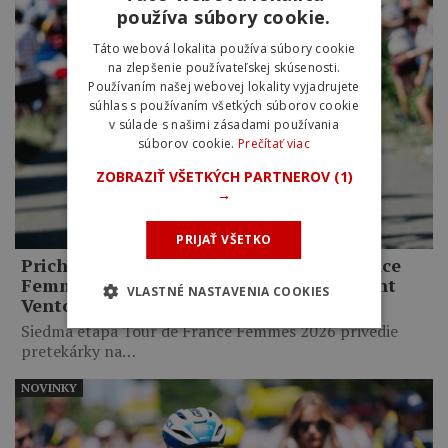
používa súbory cookie.
Táto webová lokalita používa súbory cookie
na zlepšenie používateľskej skúsenosti.
Používaním našej webovej lokality vyjadrujete
súhlas s používaním všetkých súborov cookie
v súlade s našimi zásadami používania
súborov cookie.
Prečítať viac
ZOBRAZIŤ VŠETKÝCH PARTNEROV
(1)
→
PRIJAŤ VŠETKO
Prichádza najťažšia skúška Tour de France
Femmes. Favoritky čaká legendárny Mont
VLASTNÉ NASTAVENIA COOKIES
Ventoux
Siedma etapa Tour de France Femmes 2026 privedie
pretekárky na…
NOVINKY