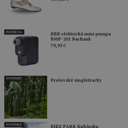
INZERCIA
BBB elektrická mini pumpa
BMP-201 BarBank
79,95
€
NOVINKY
Prešovské singletracky
NOVINKY
BIKE PARK Kubínska