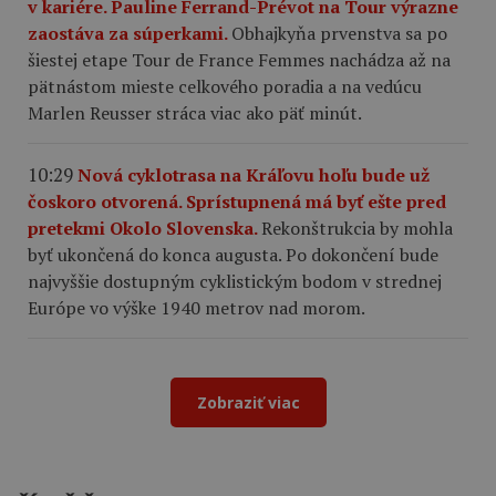
v kariére. Pauline Ferrand-Prévot na Tour výrazne
zaostáva za súperkami.
Obhajkyňa prvenstva sa po
šiestej etape Tour de France Femmes nachádza až na
pätnástom mieste celkového poradia a na vedúcu
Marlen Reusser stráca viac ako päť minút.
10:29
Nová cyklotrasa na Kráľovu hoľu bude už
čoskoro otvorená. Sprístupnená má byť ešte pred
pretekmi Okolo Slovenska.
Rekonštrukcia by mohla
byť ukončená do konca augusta. Po dokončení bude
najvyššie dostupným cyklistickým bodom v strednej
Európe vo výške 1940 metrov nad morom.
Zobraziť viac