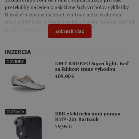
pretekárky na jeden z najslávnejších vrcholov cyklistiky.
Náročné stúpanie na Mont Ventoux môže rozhodnúť
súboj o žltý dres, v ktorom vedúcu Marlen Reusser delí od
Demi Vollering iba 12 sekúnd.
Zobraziť viac
INZERCIA
NOVINKY
DMT KR0 EVO Superlight: Keď
sa ľahkosť stane výhodou
409,00
€
INZERCIA
BBB elektrická mini pumpa
BMP-201 BarBank
79,95
€