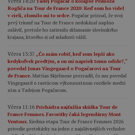
Včera 14:20
Tadej Pogačar o kolapse Primoža
Rogliča na Tour de France 2020: Keď som ho videl
v cieli, zlomilo mi to srdce.
Pogačar priznal, že svoj
prvý triumf na Tour de France nedokázal naplno
osláviť, pretože ho zatienilo sklamanie slovinského
krajana, ktorého si od mladosti vážil.
Včera 13:37
„Čo mám robiť, keď som lepší ako
kedykoľvek predtým, a on mi napriek tomu odíde?,“
povedal Jonas Vingegaard o Pogačarovi na Tour
de France.
Mattias Skjelmose prezradil, čo mu povedal
Vingegaard o rastúcom výkonnostnom rozdiele medzi
ním a Tadejom Pogačarom.
Včera 11:16
Prichádza najťažšia skúška Tour de
France Femmes. Favoritky čaká legendárny Mont
Ventoux.
Siedma etapa Tour de France Femmes 2026
privedie pretekárky na jeden z najslávnejších vrcholov