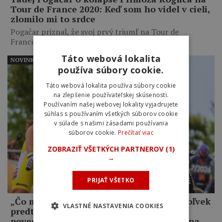
Tour de France 2020: Keď som ho videl v cieli,
zlomilo mi to srdce
Pogačar priznal, že svoj prvý triumf na Tour de
France…
Táto webová lokalita
NOVINKY
používa súbory cookie.
Táto webová lokalita používa súbory cookie
na zlepšenie používateľskej skúsenosti.
Používaním našej webovej lokality vyjadrujete
súhlas s používaním všetkých súborov cookie
v súlade s našimi zásadami používania
súborov cookie.
Prečítať viac
ZOBRAZIŤ VŠETKÝCH PARTNEROV
(1)
→
PRIJAŤ VŠETKO
„Čo mám robiť, keď som lepší ako kedykoľvek
VLASTNÉ NASTAVENIA COOKIES
predtým, a on mi napriek tomu odíde?,“
povedal Jonas Vingegaard o Pogačarovi na