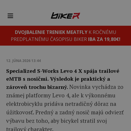
DVOJBALENIE TRENIEK MEATFLY
K ROČNÉMU
PREDPLATNÉMU ČASOPISU BIKER
IBA ZA 19,80€!
12. JÚNA 2026 13:44
Specialized S-Works Levo 4 X spája trailové
eMTB s nosičmi. Výsledok je praktický a
Novinka vychádza zo
zároveň trochu bizarný.
známej platformy Levo 4, ale k výkonnému
elektrobicyklu pridáva netradičný dôraz na
úžitkovosť. Predný a zadný nosič majú odviezť
výbavu bez toho, aby bicykel stratil svoj
trailový charakter.