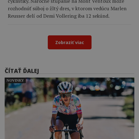
cyklistiky. Náročné stúpanie na Mont Ventoux môže
rozhodnúť súboj o žltý dres, v ktorom vedúcu Marlen
Reusser delí od Demi Vollering iba 12 sekúnd.
Zobraziť viac
ČÍTAŤ ĎALEJ
NOVINKY