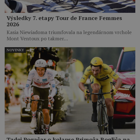
Výsledky 7. etapy Tour de France Femmes
2026
Kasia Niewiadoma triumfovala na legendárnom vrchole
Mont Ventoux po takmer…
NOVINKY
Tadej Pogačar o kolapse Primoža Rogliča na