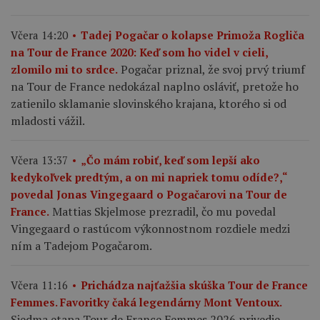
Včera 14:20
Tadej Pogačar o kolapse Primoža Rogliča
na Tour de France 2020: Keď som ho videl v cieli,
Pogačar priznal, že svoj prvý triumf
zlomilo mi to srdce.
na Tour de France nedokázal naplno osláviť, pretože ho
zatienilo sklamanie slovinského krajana, ktorého si od
mladosti vážil.
Včera 13:37
„Čo mám robiť, keď som lepší ako
kedykoľvek predtým, a on mi napriek tomu odíde?,“
povedal Jonas Vingegaard o Pogačarovi na Tour de
Mattias Skjelmose prezradil, čo mu povedal
France.
Vingegaard o rastúcom výkonnostnom rozdiele medzi
ním a Tadejom Pogačarom.
Včera 11:16
Prichádza najťažšia skúška Tour de France
Femmes. Favoritky čaká legendárny Mont Ventoux.
Siedma etapa Tour de France Femmes 2026 privedie