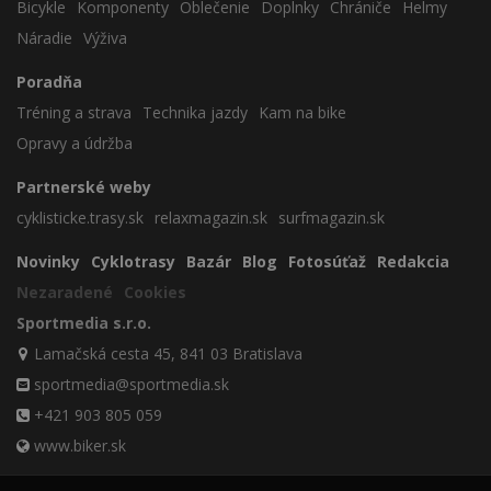
Bicykle
Komponenty
Oblečenie
Doplnky
Chrániče
Helmy
Náradie
Výživa
Poradňa
Tréning a strava
Technika jazdy
Kam na bike
Opravy a údržba
Partnerské weby
cyklisticke.trasy.sk
relaxmagazin.sk
surfmagazin.sk
Novinky
Cyklotrasy
Bazár
Blog
Fotosúťaž
Redakcia
Nezaradené
Cookies
Sportmedia s.r.o.
Lamačská cesta 45, 841 03 Bratislava
sportmedia@sportmedia.sk
+421 903 805 059
www.biker.sk