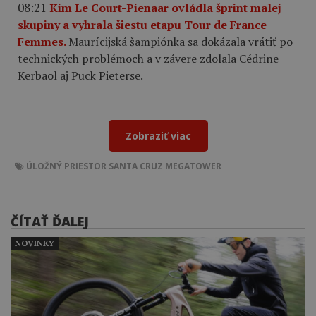
08:21
Kim Le Court-Pienaar ovládla šprint malej
skupiny a vyhrala šiestu etapu Tour de France
Femmes.
Maurícijská šampiónka sa dokázala vrátiť po
technických problémoch a v závere zdolala Cédrine
Kerbaol aj Puck Pieterse.
Zobraziť viac
ÚLOŽNÝ PRIESTOR
SANTA CRUZ
MEGATOWER
ČÍTAŤ ĎALEJ
NOVINKY