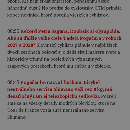
okolie. Ale kam si dať smartfón, peňaženku alebo
náhradnú dušu? No predsa do cyklotašky. CTM prináša
kopec noviniek, ktoré potešia všetkých cyklistov.
08:53
Rekord Petra Sagana, Roubaix aj olympiáda.
Aké sú ďalšie veľké ciele Tadeja Pogačara v rokoch
2027 a 2028?
Slovinský cyklista plánuje v najbližších
dvoch sezónach bojovať aj o ďalší titul majstra sveta a
historický triumf na posledných významných
etapových pretekoch, ktoré mu chýbajú v zbierke.
08:45
Pogačar ho nazval fúrikom. Bicykel
neutrálneho servisu Shimano váži cez 8 kg, má
desaťročný rám aj teleskopickú sedlovku.
Pozreli
sme sa na všetky detaily modrých bicyklov, ktoré na
Tour de France vozia autá neutrálneho servisu
Shimano.