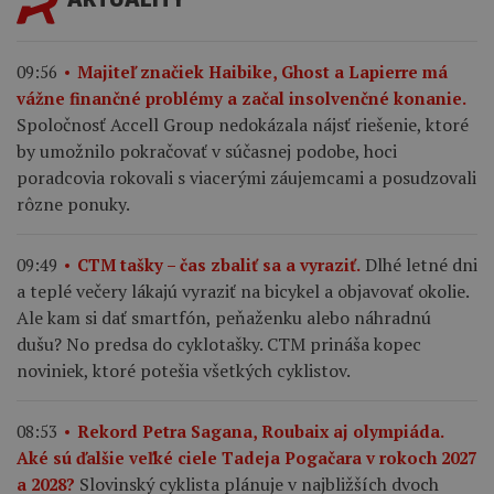
09:56
Majiteľ značiek Haibike, Ghost a Lapierre má
vážne finančné problémy a začal insolvenčné konanie.
Spoločnosť Accell Group nedokázala nájsť riešenie, ktoré
by umožnilo pokračovať v súčasnej podobe, hoci
poradcovia rokovali s viacerými záujemcami a posudzovali
rôzne ponuky.
Dlhé letné dni
09:49
CTM tašky – čas zbaliť sa a vyraziť.
a teplé večery lákajú vyraziť na bicykel a objavovať okolie.
Ale kam si dať smartfón, peňaženku alebo náhradnú
dušu? No predsa do cyklotašky. CTM prináša kopec
noviniek, ktoré potešia všetkých cyklistov.
08:53
Rekord Petra Sagana, Roubaix aj olympiáda.
Aké sú ďalšie veľké ciele Tadeja Pogačara v rokoch 2027
Slovinský cyklista plánuje v najbližších dvoch
a 2028?