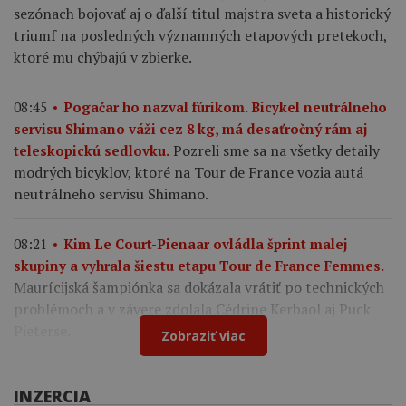
sezónach bojovať aj o ďalší titul majstra sveta a historický
triumf na posledných významných etapových pretekoch,
ktoré mu chýbajú v zbierke.
08:45
Pogačar ho nazval fúrikom. Bicykel neutrálneho
servisu Shimano váži cez 8 kg, má desaťročný rám aj
Pozreli sme sa na všetky detaily
teleskopickú sedlovku.
modrých bicyklov, ktoré na Tour de France vozia autá
neutrálneho servisu Shimano.
08:21
Kim Le Court-Pienaar ovládla šprint malej
skupiny a vyhrala šiestu etapu Tour de France Femmes.
Maurícijská šampiónka sa dokázala vrátiť po technických
problémoch a v závere zdolala Cédrine Kerbaol aj Puck
Pieterse.
Zobraziť viac
INZERCIA