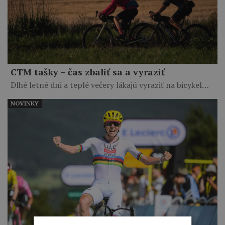
CTM tašky – čas zbaliť sa a vyraziť
Dlhé letné dni a teplé večery lákajú vyraziť na bicykel…
NOVINKY