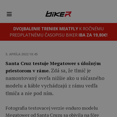
DVOJBALENIE TRENIEK MEATFLY
K ROČNÉMU
PREDPLATNÉMU ČASOPISU BIKER
IBA ZA 19,80€!
5. APRÍLA 2022 10:45
Santa Cruz testuje Megatower s úložným
Zdá sa, že tlmič je
priestorom v ráme.
namontovaný oveľa nižšie ako u súčasného
modelu a k
áble vychádzajú z rámu vedľa
tlmiča a nie pod ním.
Fotografia testovacej verzie enduro modelu
Megatower od Santa Cruzu sa objvila na fóre