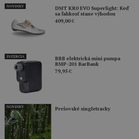
NOVINKY
DMT KR0 EVO Superlight: Keď
sa ľahkosť stane výhodou
409,00
€
INZERCIA
BBB elektrická mini pumpa
BMP-201 BarBank
79,95
€
NOVINKY
Prešovské singletracky