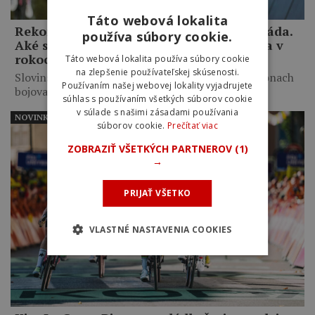
Táto webová lokalita
Rekord Petra Sagana, Roubaix aj olympiáda.
používa súbory cookie.
Aké sú ďalšie veľké ciele Tadeja Pogačara v
rokoch 2027 a 2028?
Táto webová lokalita používa súbory cookie
na zlepšenie používateľskej skúsenosti.
Slovinský cyklista plánuje v najbližších dvoch sezónach
Používaním našej webovej lokality vyjadrujete
bojovať aj o…
súhlas s používaním všetkých súborov cookie
v súlade s našimi zásadami používania
NOVINKY
súborov cookie.
Prečítať viac
ZOBRAZIŤ VŠETKÝCH PARTNEROV
(1)
→
PRIJAŤ VŠETKO
VLASTNÉ NASTAVENIA COOKIES