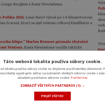
Včer
a Longo Borghini a Kasia Niewiadoma.
Poľ
kil
o Poľska 2026.
Louis Barré vyhral po 14-kilometrovom
skon
an Scaroni, ktorý sa ujal vedenia celkovej klasifikácie a
vede
fini
 trochu hlúpe.“ Marlen Reusser priznala zbytočné
Včer
Mont Ventoux.
Kasia Niewiadoma využila taktické
tro
ch desať kilometrov pred cieľom zaútočila a na Mont
zby
tvo aj vedenie v celkovom poradí.
na 
Táto webová lokalita používa súbory cookie.
využ
vá lokalita používa súbory cookie na zlepšenie používateľskej skúsenosti. 
triumfe na legendárnom Mont Ventoux: Nešlo mi
favo
vej lokality vyjadrujete súhlas s používaním všetkých súborov cookie v súla
m nádhernom pocite.
Poľská cyklistka zaútočila ďaleko
pre
zásadami používania súborov cookie.
Prečítať viac
triumfu ju povzbudilo aj nečakané stretnutie s
si v
ZOBRAZIŤ VŠETKÝCH PARTNEROV
(1) →
v c
PRIJAŤ VŠETKO
Včer