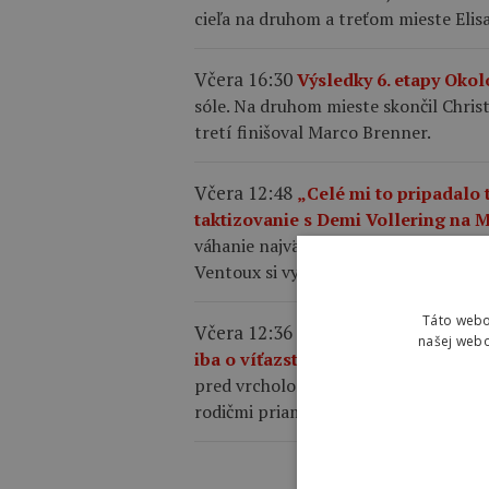
cieľa na druhom a treťom mieste Elis
Včera 16:30
Výsledky 6. etapy Okol
sóle. Na druhom mieste skončil Christi
tretí finišoval Marco Brenner.
Včera 12:48
„Celé mi to pripadalo
taktizovanie s Demi Vollering na 
váhanie najväčších favoritiek, necelý
Ventoux si vybojovala etapové víťazs
Táto webo
Včera 12:36
Kasia Niewiadoma po 
našej webo
iba o víťazstvo, túžila som po to
pred vrcholom, pričom k emotívnemu 
rodičmi priamo na trati.