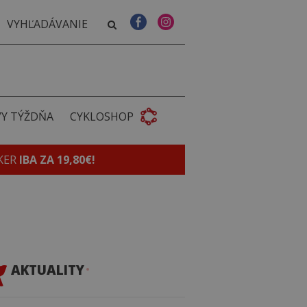
VY TÝŽDŇA
CYKLOSHOP
KER
IBA ZA 19,80€!
AKTUALITY