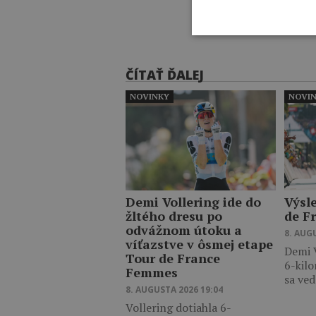
ČÍTAŤ ĎALEJ
NOVINKY
NOVI
Demi Vollering ide do
Výsl
žltého dresu po
de F
odvážnom útoku a
8. AUG
víťazstve v ôsmej etape
Demi V
Tour de France
6-kilo
Femmes
sa ve
8. AUGUSTA 2026 19:04
Vollering dotiahla 6-