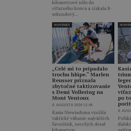
kilometrové sólo do
víťazného konca a získala 8-
sekundový…
NOVINKY
NOVI
„Celé mi to pripadalo
Kasi
trochu hlúpe.“ Marlen
triu
Reusser priznala
lege
zbytočné taktizovanie
Vent
s Demi Vollering na
víťaz
Mont Ventoux
po t
poci
8. AUGUSTA 2026 12:48
8. AUG
Kasia Niewiadoma využila
taktické váhanie najväčších
Poľská
favoritiek, necelých desať
ďalek
kilometrov…
pričo