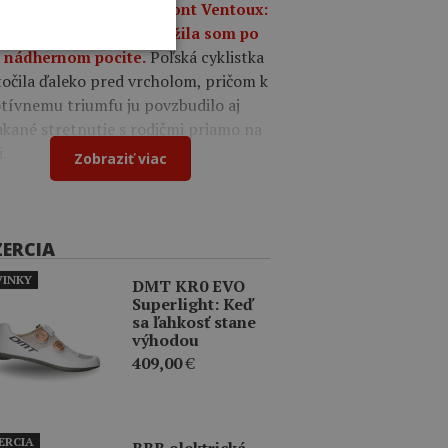
umfe na legendárnom Mont Ventoux:
o mi iba o víťazstvo, túžila som po
Poľská cyklistka
 nádhernom pocite.
očila ďaleko pred vrcholom, pričom k
tívnemu triumfu ju povzbudilo aj
kané stretnutie s rodičmi priamo na
i.
Zobraziť viac
ZERCIA
INKY
DMT KR0 EVO
Superlight: Keď
sa ľahkosť stane
výhodou
409,00
€
ERCIA
BBB elektrická