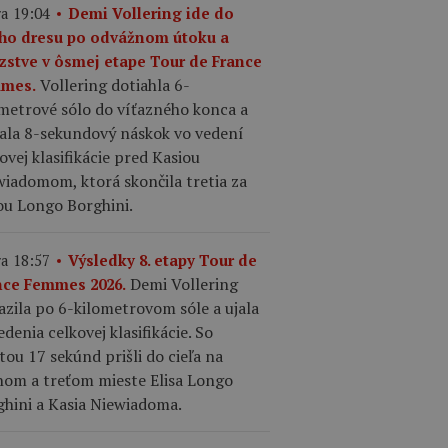
a 19:04
Demi Vollering ide do
ého dresu po odvážnom útoku a
azstve v ôsmej etape Tour de France
Vollering dotiahla 6-
mes.
ometrové sólo do víťazného konca a
kala 8-sekundový náskok vo vedení
ovej klasifikácie pred Kasiou
iadomom, ktorá skončila tretia za
ou Longo Borghini.
a 18:57
Výsledky 8. etapy Tour de
Demi Vollering
nce Femmes 2026.
azila po 6-kilometrovom sóle a ujala
edenia celkovej klasifikácie. So
tou 17 sekúnd prišli do cieľa na
hom a treťom mieste Elisa Longo
ghini a Kasia Niewiadoma.