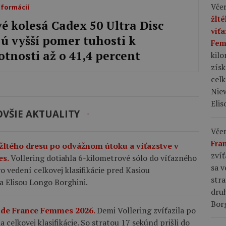
Včer
nformácií
žlt
é kolesá Cadex 50 Ultra Disc
víť
ú vyšší pomer tuhosti k
Fem
tnosti až o 41,4 percent
kil
zís
celk
Niew
Elis
VŠIE AKTUALITY
Včer
Fra
 žltého dresu po odvážnom útoku a víťazstve v
zvíť
es.
Vollering dotiahla 6-kilometrové sólo do víťazného
sa v
 vedení celkovej klasifikácie pred Kasiou
stra
a Elisou Longo Borghini.
dru
Bor
r de France Femmes 2026.
Demi Vollering zvíťazila po
 celkovej klasifikácie. So stratou 17 sekúnd prišli do