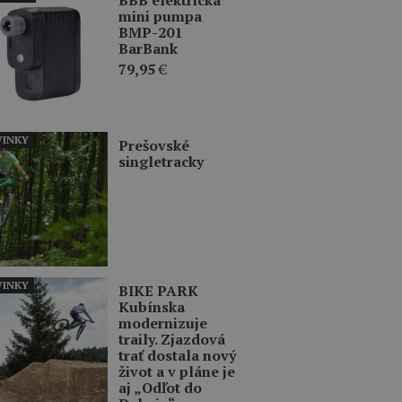
mini pumpa
BMP-201
BarBank
79,95
€
INKY
Prešovské
singletracky
INKY
BIKE PARK
Kubínska
modernizuje
traily. Zjazdová
trať dostala nový
život a v pláne je
aj „Odľot do