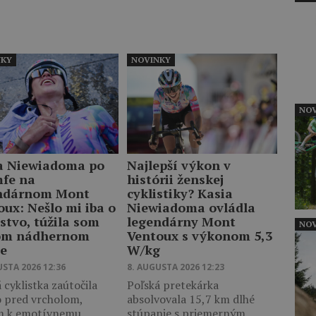
NKY
NOVINKY
NOV
a Niewiadoma po
Najlepší výkon v
mfe na
histórii ženskej
ndárnom Mont
cyklistiky? Kasia
oux: Nešlo mi iba o
Niewiadoma ovládla
stvo, túžila som
legendárny Mont
NOV
om nádhernom
Ventoux s výkonom 5,3
te
W/kg
USTA 2026 12:36
8. AUGUSTA 2026 12:23
 cyklistka zaútočila
Poľská pretekárka
o pred vrcholom,
absolvovala 15,7 km dlhé
m k emotívnemu
stúpanie s priemerným