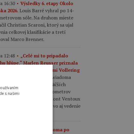
a 16:30
Výsledky 6. etapy Okolo
Louis Barré vyhral po 14-
ska 2026.
ometrovom sóle. Na druhom mieste
čil Christian Scaroni, ktorý sa ujal
nia celkovej klasifikácie a tretí
šoval Marco Brenner.
a 12:48
„Celé mi to pripadalo
chu hlúpe.“ Marlen Reusser priznala
točné taktizovanie s Demi Vollering
Kasia Niewiadoma
Mont Ventoux.
ila taktické váhanie najväčších
Používaním
ritiek, necelých desať kilometrov
de s našimi
d cieľom zaútočila a na Mont Ventoux
ybojovala etapové víťazstvo aj vedenie
elkovom poradí.
a 12:36
Kasia Niewiadoma po