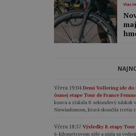
Viac i
Nov
maj
hmo
NAJNO
Včera 19:04
Demi Vollering ide do
ôsmej etape Tour de France Femm
konca a získala 8-sekundový náskok vo
Niewiadomom, ktorá skončila tretia z
Včera 18:57
Výsledky 8. etapy Tou
6-kilometrovom sóle a ujala sa vedenia