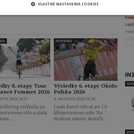
tri
Zobraziť viac
VLASTNÉ NASTAVENIA COOKIES
Nešl
tom
zaút
emo
neča
NKY
NOVINKY
trat
IN
NOV
edky 8. etapy Tour
Výsledky 6. etapy Okolo
rance Femmes 2026
Poľska 2026
USTA 2026 18:57
8. AUGUSTA 2026 16:30
ollering zvíťazila po
Louis Barré vyhral po 14-
metrovom sóle a ujala
kilometrovom sóle. Na
denia…
druhom mieste skončil…
INZ