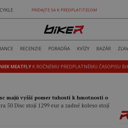
CYKLE
PRIDAJTE SA K PREDPLATITEĽOM
RANCE
RECENZIE
PORADŇA
KVÍZY
BAZÁR
ZĽA
NIEK MEATFLY
K ROČNÉMU PREDPLATNÉMU ČASOPISU BI
sc majú vyšší pomer tuhosti k hmotnosti o
ra 50 Disc stojí 1299 eur a zadné koleso stojí