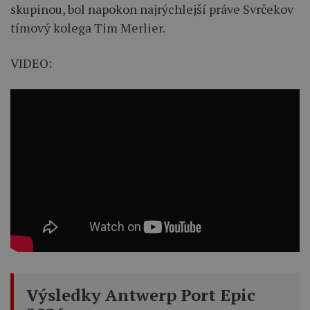
skupinou, bol napokon najrýchlejší práve Svrčekov
tímový kolega Tim Merlier.
VIDEO:
Výsledky Antwerp Port Epic