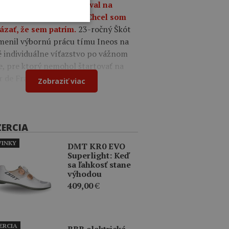
9
Oscar Onley triumfoval na
tekoch Okolo Burgosu: Chcel som
23-ročný Škót
ázať, že sem patrím.
menil výbornú prácu tímu Ineos na
é individuálne víťazstvo po vážnom
e, pre ktorý nemohol štartovať na
r de France.
Zobraziť viac
ZERCIA
INKY
DMT KR0 EVO
Superlight: Keď
sa ľahkosť stane
výhodou
409,00
€
ERCIA
BBB elektrická