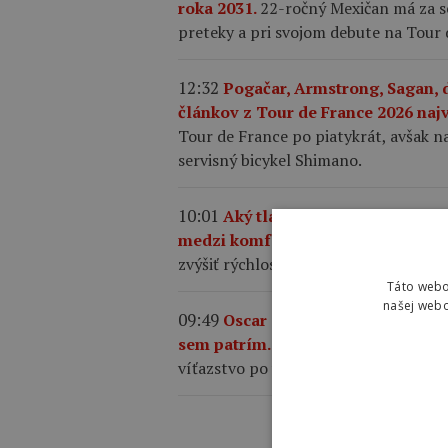
roka 2031.
22-ročný Mexičan má za se
preteky a pri svojom debute na Tour d
12:32
Pogačar, Armstrong, Sagan, 
článkov z Tour de France 2026 najv
Tour de France po piatykrát, avšak na
servisný bicykel Shimano.
10:01
Aký tlak by ste mali mať v p
medzi komfortom a rýchlosťou?
Sp
zvýšiť rýchlosť, komfort, priľnavosť a
Táto webo
našej webo
09:49
Oscar Onley triumfoval na p
sem patrím.
23-ročný Škót premenil
víťazstvo po vážnom páde, pre ktorý