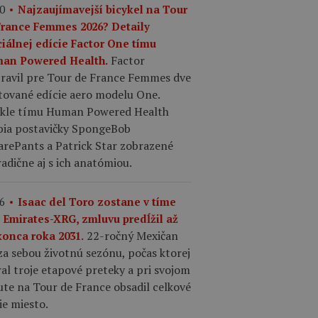
0
Najzaujímavejší bicykel na Tour
France Femmes 2026? Detaily
ciálnej edície Factor One tímu
Factor
an Powered Health.
pravil pre Tour de France Femmes dve
tované edície aero modelu One.
ykle tímu Human Powered Health
bia postavičky SpongeBob
arePants a Patrick Star zobrazené
adične aj s ich anatómiou.
6
Isaac del Toro zostane v tíme
 Emirates-XRG, zmluvu predĺžil až
22-ročný Mexičan
konca roka 2031.
a sebou životnú sezónu, počas ktorej
al troje etapové preteky a pri svojom
te na Tour de France obsadil celkové
ie miesto.