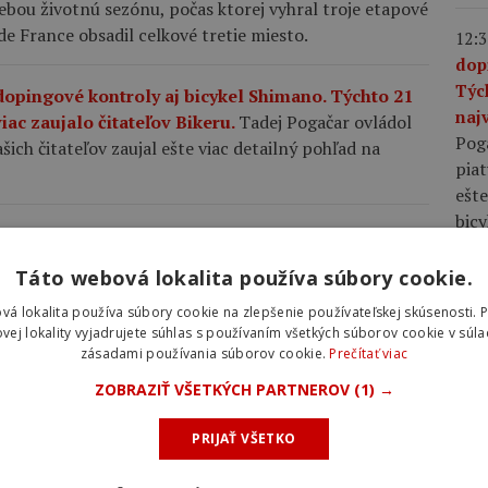
bou životnú sezónu, počas ktorej vyhral troje etapové
e France obsadil celkové tretie miesto.
12:3
dop
Týc
dopingové kontroly aj bicykel Shimano. Týchto 21
najv
iac zaujalo čitateľov Bikeru.
Tadej Pogačar ovládol
Pog
šich čitateľov zaujal ešte viac detailný pohľad na
piat
ešte
bic
lášťoch na cestnom bicykli a ako nájsť rovnováhu
rávne zvolený tlak v plášťoch cestného bicykla dokáže
Táto webová lokalita používa súbory cookie.
10:0
j odolnosť voči defektom.
plá
vá lokalita používa súbory cookie na zlepšenie používateľskej skúsenosti. 
rov
vej lokality vyjadrujete súhlas s používaním všetkých súborov cookie v súla
retekoch Okolo Burgosu: Chcel som dokázať, že
zásadami používania súborov cookie.
Prečítať viac
rýc
 výbornú prácu tímu Ineos na prvé individuálne
pláš
ZOBRAZIŤ VŠETKÝCH PARTNEROV
(1) →
 nemohol štartovať na Tour de France.
rých
voči
PRIJAŤ VŠETKO