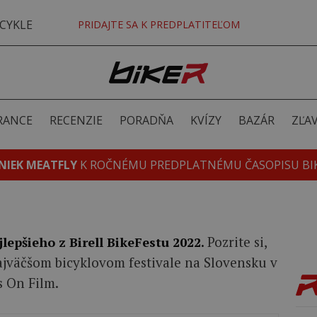
CYKLE
PRIDAJTE SA K PREDPLATITEĽOM
RANCE
RECENZIE
PORADŇA
KVÍZY
BAZÁR
ZĽA
NIEK MEATFLY
K ROČNÉMU PREDPLATNÉMU ČASOPISU BI
Pozrite si,
jlepšieho z Birell BikeFestu 2022.
ajväčšom bicyklovom festivale na Slovensku v
s On Film.