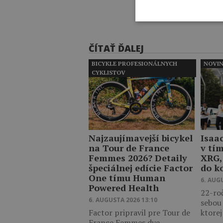
ČÍTAŤ ĎALEJ
BICYKLE PROFESIONÁLNYCH
NOVI
CYKLISTOV
Najzaujímavejší bicykel
Isaa
na Tour de France
v tí
Femmes 2026? Detaily
XRG,
špeciálnej edície Factor
do k
One tímu Human
6. AUG
Powered Health
22-ro
6. AUGUSTA 2026 13:10
sebou
Factor pripravil pre Tour de
ktore
France Femmes dve