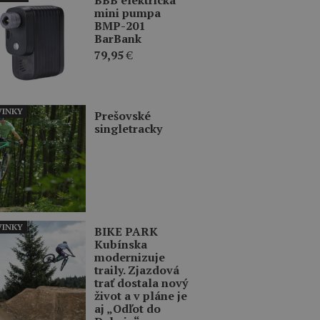
mini pumpa
BMP-201
BarBank
79,95
€
INKY
Prešovské
singletracky
INKY
BIKE PARK
Kubínska
modernizuje
traily. Zjazdová
trať dostala nový
život a v pláne je
aj „Odľot do