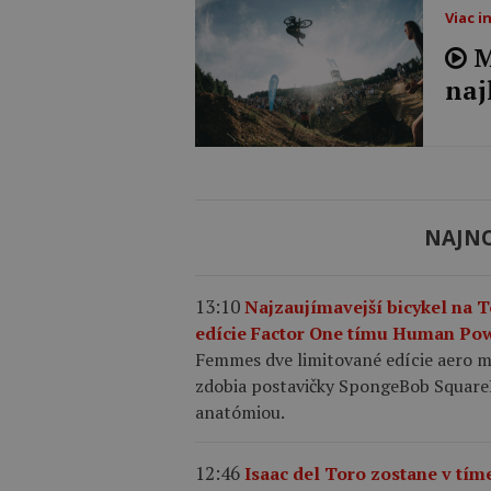
Viac i
M
naj
NAJNO
13:10
Najzaujímavejší bicykel na 
edície Factor One tímu Human Po
Femmes dve limitované edície aero 
zdobia postavičky SpongeBob SquarePa
anatómiou.
12:46
Isaac del Toro zostane v tí