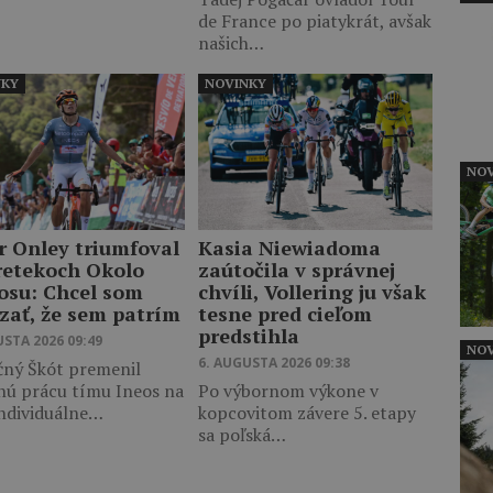
de France po piatykrát, avšak
našich…
NKY
NOVINKY
NOV
r Onley triumfoval
Kasia Niewiadoma
retekoch Okolo
zaútočila v správnej
osu: Chcel som
chvíli, Vollering ju však
zať, že sem patrím
tesne pred cieľom
predstihla
USTA 2026 09:49
NOV
6. AUGUSTA 2026 09:38
čný Škót premenil
nú prácu tímu Ineos na
Po výbornom výkone v
individuálne…
kopcovitom závere 5. etapy
sa poľská…