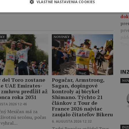
Zobraziť viac
VLASTNÉ NASTAVENIA COOKIES
09:4
pre
dok
pre
prv
pád
NKY
NOVINKY
Tou
IN
c del Toro zostane
Pogačar, Armstrong,
NOV
me UAE Emirates-
Sagan, dopingové
 zmluvu predĺžil až
kontroly aj bicykel
onca roka 2031
Shimano. Týchto 21
článkov z Tour de
USTA 2026 12:46
France 2026 najviac
čný Mexičan má za
zaujalo čitateľov Bikeru
 životnú sezónu, počas
6. AUGUSTA 2026 12:32
j vyhral…
INZ
Tadej Pogačar ovládol Tour