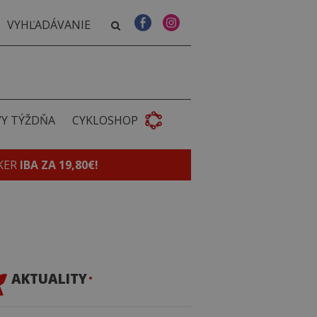
VY TÝŽDŇA
CYKLOSHOP
KER
IBA ZA 19,80€!
AKTUALITY