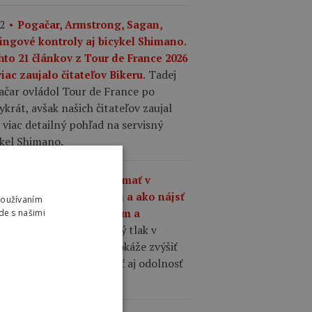
2
Pogačar, Armstrong, Sagan,
ingové kontroly aj bicykel Shimano.
hto 21 článkov z Tour de France 2026
Tadej
iac zaujalo čitateľov Bikeru.
ačar ovládol Tour de France po
ykrát, avšak našich čitateľov zaujal
 viac detailný pohľad na servisný
ykel Shimano.
1
Aký tlak by ste mali mať v
šťoch na cestnom bicykli a ako nájsť
Používaním
nováhu medzi komfortom a
de s našimi
Správne zvolený tlak v
hlosťou?
ťoch cestného bicykla dokáže zvýšiť
losť, komfort, priľnavosť aj odolnosť
 defektom.