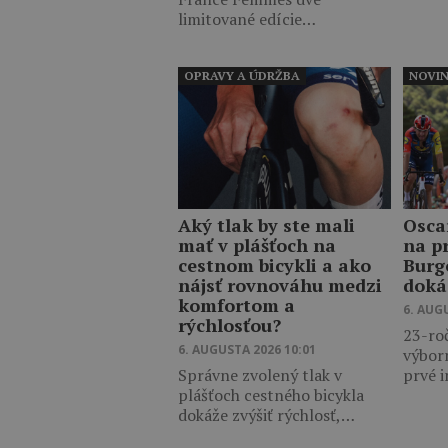
limitované edície…
OPRAVY A ÚDRŽBA
NOVI
Aký tlak by ste mali
Osca
mať v plášťoch na
na p
cestnom bicykli a ako
Burg
nájsť rovnováhu medzi
doká
komfortom a
6. AUG
rýchlosťou?
23-ro
6. AUGUSTA 2026 10:01
výbor
Správne zvolený tlak v
prvé 
plášťoch cestného bicykla
dokáže zvýšiť rýchlosť,…