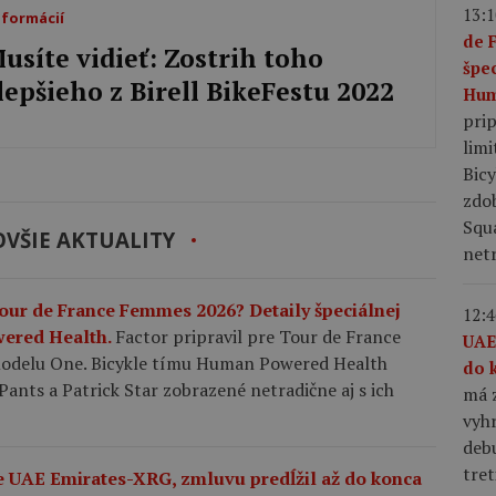
13:1
nformácií
de 
usíte vidieť: Zostrih toho
špe
lepšieho z Birell BikeFestu 2022
Hum
pri
limi
Bic
zdo
Squ
VŠIE AKTUALITY
netr
Tour de France Femmes 2026? Detaily špeciálnej
12:4
wered Health.
Factor pripravil pre Tour de France
UAE
modelu One. Bicykle tímu Human Powered Health
do 
nts a Patrick Star zobrazené netradične aj s ich
má z
vyhr
debu
tret
me UAE Emirates-XRG, zmluvu predĺžil až do konca