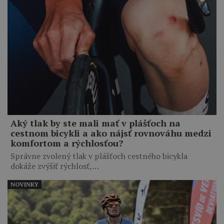
Aký tlak by ste mali mať v plášťoch na
cestnom bicykli a ako nájsť rovnováhu medzi
komfortom a rýchlosťou?
Správne zvolený tlak v plášťoch cestného bicykla
dokáže zvýšiť rýchlosť,…
NOVINKY