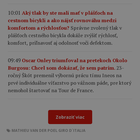
10:01
Aký tlak by ste mali mať v plášťoch na
cestnom bicykli a ako nájsť rovnováhu medzi
komfortom a rýchlosťou?
Správne zvolený tlak v
plášťoch cestného bicykla dokáže zvýšiť rýchlosť,
komfort, priľnavosť aj odolnosť voči defektom.
09:49
Oscar Onley triumfoval na pretekoch Okolo
Burgosu: Chcel som dokázať, že sem patrím.
23-
ročný Škót premenil výbornú prácu tímu Ineos na
prvé individuálne víťazstvo po vážnom páde, pre ktorý
nemohol štartovať na Tour de France.
Zobraziť viac
MATHIEU VAN DER POEL
GIRO D´ITALIA