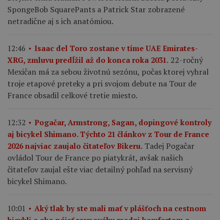
SpongeBob SquarePants a Patrick Star zobrazené
netradične aj s ich anatómiou.
12:46
Isaac del Toro zostane v tíme UAE Emirates-
22-ročný
XRG, zmluvu predĺžil až do konca roka 2031.
Mexičan má za sebou životnú sezónu, počas ktorej vyhral
troje etapové preteky a pri svojom debute na Tour de
France obsadil celkové tretie miesto.
12:32
Pogačar, Armstrong, Sagan, dopingové kontroly
aj bicykel Shimano. Týchto 21 článkov z Tour de France
Tadej Pogačar
2026 najviac zaujalo čitateľov Bikeru.
ovládol Tour de France po piatykrát, avšak našich
čitateľov zaujal ešte viac detailný pohľad na servisný
bicykel Shimano.
10:01
Aký tlak by ste mali mať v plášťoch na cestnom