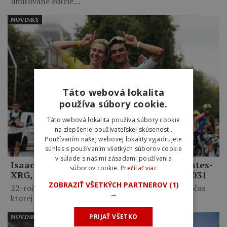
limitované edície…
NOVINKY
Táto webová lokalita
používa súbory cookie.
Táto webová lokalita používa súbory cookie
na zlepšenie používateľskej skúsenosti.
Používaním našej webovej lokality vyjadrujete
súhlas s používaním všetkých súborov cookie
v súlade s našimi zásadami používania
Isaac del Toro zostane v tíme UAE Emirates-
súborov cookie.
Prečítať viac
XRG, zmluvu predĺžil až do konca roka 2031
ZOBRAZIŤ VŠETKÝCH PARTNEROV
(1)
22-ročný Mexičan má za sebou životnú sezónu, počas
→
ktorej vyhral…
PRIJAŤ VŠETKO
NOVINKY