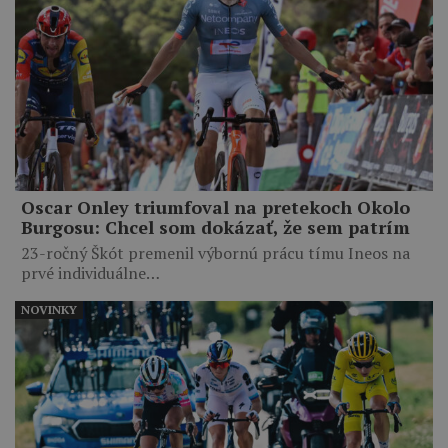
Oscar Onley triumfoval na pretekoch Okolo
Burgosu: Chcel som dokázať, že sem patrím
23-ročný Škót premenil výbornú prácu tímu Ineos na
prvé individuálne…
NOVINKY