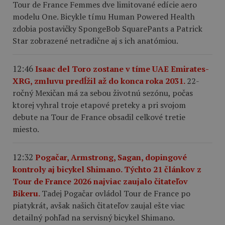
Tour de France Femmes dve limitované edície aero
modelu One. Bicykle tímu Human Powered Health
zdobia postavičky SpongeBob SquarePants a Patrick
Star zobrazené netradične aj s ich anatómiou.
12:46
Isaac del Toro zostane v tíme UAE Emirates-
XRG, zmluvu predĺžil až do konca roka 2031.
22-
ročný Mexičan má za sebou životnú sezónu, počas
ktorej vyhral troje etapové preteky a pri svojom
debute na Tour de France obsadil celkové tretie
miesto.
12:32
Pogačar, Armstrong, Sagan, dopingové
kontroly aj bicykel Shimano. Týchto 21 článkov z
Tour de France 2026 najviac zaujalo čitateľov
Bikeru.
Tadej Pogačar ovládol Tour de France po
piatykrát, avšak našich čitateľov zaujal ešte viac
detailný pohľad na servisný bicykel Shimano.