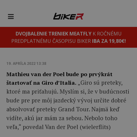
DVOJBALENIE TRENIEK MEATFLY
K ROČNÉMU
PREDPLATNÉMU ČASOPISU BIKER
IBA ZA 19,80€!
19. APRÍLA 2022 13:38
Mathieu van der Poel bude po prvýkrát
„Giro sú preteky,
štartovať na Giro d’Italia.
ktoré ma priťahujú. Myslím si, že v budúcnosti
bude pre pre môj jazdecký vývoj určite dobré
absolvovať preteky Grand Tour. Najmä keď
vidíte, akú jar mám za sebou. Nebolo toho
veľa,“ povedal Van der Poel (
wielerflits
)