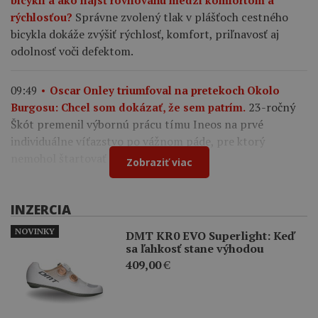
bicykli a ako nájsť rovnováhu medzi komfortom a
Správne zvolený tlak v plášťoch cestného
rýchlosťou?
bicykla dokáže zvýšiť rýchlosť, komfort, priľnavosť aj
odolnosť voči defektom.
09:49
Oscar Onley triumfoval na pretekoch Okolo
23-ročný
Burgosu: Chcel som dokázať, že sem patrím.
Škót premenil výbornú prácu tímu Ineos na prvé
individuálne víťazstvo po vážnom páde, pre ktorý
nemohol štartovať na Tour de France.
Zobraziť viac
INZERCIA
NOVINKY
DMT KR0 EVO Superlight: Keď
sa ľahkosť stane výhodou
409,00
€