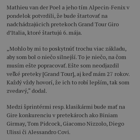
Mathieu van der Poel a jeho tím Alpecin-Fenix v
pondelok potvrdili, že bude štartovať na
nadchádzajúcich pretekoch Grand Tour Giro
d’Italia, ktoré štartujú 6. mája.
„Mohlo by mi to poskytnúť trochu viac základu,
aby som bol o niečo silnejší. To je niečo, na čom
musím ešte popracovať. Ešte som neodjazdil
veľké preteky [Grand Tour], aj keď mám 27 rokov.
Každý vždy hovorí, že ich to robí lepším, tak som
zvedavý,“ dodal.
Medzi šprintérmi resp. klasikármi bude mať na
Gire konkurenciu v pretekároch ako Biniam
Girmay, Tom Pidcock, Giacomo Nizzolo, Diego
Ulissi či Alessandro Covi.