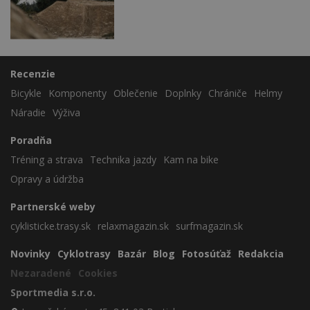
Recenzie
Bicykle
Komponenty
Oblečenie
Doplnky
Chrániče
Helmy
Náradie
Výživa
Poradňa
Tréning a strava
Technika jazdy
Kam na bike
Opravy a údržba
Partnerské weby
cyklisticke.trasy.sk
relaxmagazin.sk
surfmagazin.sk
Novinky
Cyklotrasy
Bazár
Blog
Fotosúťaž
Redakcia
Nezaradené
Cookies
Sportmedia s.r.o.