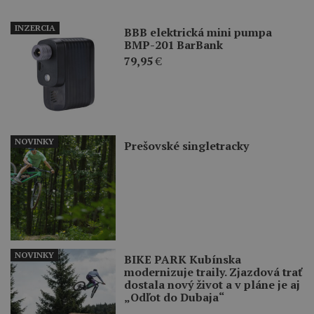
INZERCIA
BBB elektrická mini pumpa
BMP-201 BarBank
79,95
€
NOVINKY
Prešovské singletracky
NOVINKY
BIKE PARK Kubínska
modernizuje traily. Zjazdová trať
dostala nový život a v pláne je aj
„Odľot do Dubaja“