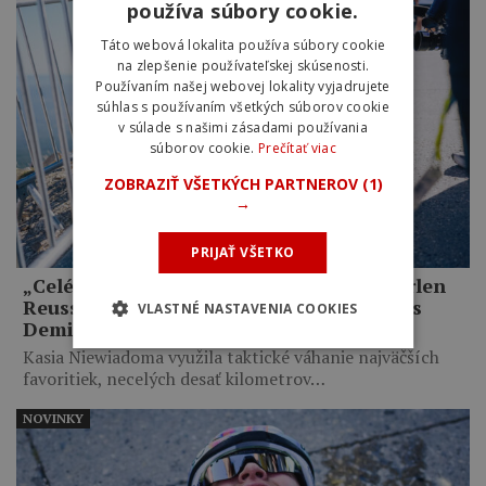
používa súbory cookie.
Táto webová lokalita používa súbory cookie
na zlepšenie používateľskej skúsenosti.
Používaním našej webovej lokality vyjadrujete
súhlas s používaním všetkých súborov cookie
v súlade s našimi zásadami používania
súborov cookie.
Prečítať viac
ZOBRAZIŤ VŠETKÝCH PARTNEROV
(1)
→
PRIJAŤ VŠETKO
„Celé mi to pripadalo trochu hlúpe.“ Marlen
Reusser priznala zbytočné taktizovanie s
VLASTNÉ NASTAVENIA COOKIES
Demi Vollering na Mont Ventoux
Kasia Niewiadoma využila taktické váhanie najväčších
favoritiek, necelých desať kilometrov…
NOVINKY