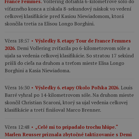
Vollering dotiahla 6-kilometrové sólo do
France Femmes.
víťazného konca a získala 8-sekundový náskok vo vedení
celkovej klasifikácie pred Kasiou Niewiadomom, ktorá
skončila tretia za Elisou Longo Borghini.
Včera 18:57
Výsledky 8. etapy Tour de France Femmes
Demi Vollering zvíťazila po 6-kilometrovom sóle a
2026.
ujala sa vedenia celkovej klasifikácie. So stratou 17 sekúnd
prišli do cieľa na druhom a treťom mieste Elisa Longo
Borghini a Kasia Niewiadoma.
Louis
Včera 16:30
Výsledky 6. etapy Okolo Poľska 2026.
Barré vyhral po 14-kilometrovom sóle. Na druhom mieste
skončil Christian Scaroni, ktorý sa ujal vedenia celkovej
klasifikácie a tretí finišoval Marco Brenner.
Včera 12:48
„Celé mi to pripadalo trochu hlúpe.“
Marlen Reusser priznala zbytočné taktizovanie s Demi