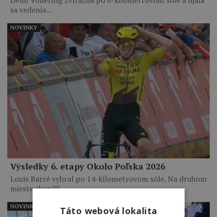
sa vedenia…
NOVINKY
Výsledky 6. etapy Okolo Poľska 2026
Louis Barré vyhral po 14-kilometrovom sóle. Na druhom
mieste skončil…
NOVINKY
Táto webová lokalita