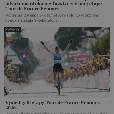
odvážnom útoku a víťazstve v ôsmej etape
Tour de France Femmes
Vollering dotiahla 6-kilometrové sólo do víťazného
konca a získala 8-sekundový…
NOVINKY
Výsledky 8. etapy Tour de France Femmes
2026
Demi Vollering zvíťazila po 6-kilometrovom sóle a ujala