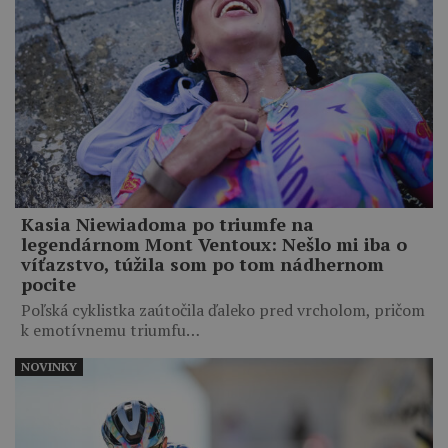
Kasia Niewiadoma po triumfe na
legendárnom Mont Ventoux: Nešlo mi iba o
víťazstvo, túžila som po tom nádhernom
pocite
Poľská cyklistka zaútočila ďaleko pred vrcholom, pričom
k emotívnemu triumfu…
NOVINKY