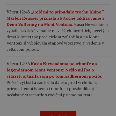
Včera 12:48
„Celé mi to pripadalo trochu hlúpe.“
Marlen Reusser priznala zbytočné taktizovanie s
Demi Vollering na Mont Ventoux.
Kasia Niewiadoma
využila taktické váhanie najväčších favoritiek, necelých
desať kilometrov pred cieľom zaútočila a na Mont
Ventoux si vybojovala etapové víťazstvo aj vedenie v
celkovom poradí.
Včera 12:36
Kasia Niewiadoma po triumfe na
legendárnom Mont Ventoux: Nešlo mi iba o
víťazstvo, túžila som po tom nádhernom pocite.
Poľská cyklistka zaútočila ďaleko pred vrcholom,
pričom k emotívnemu triumfu ju povzbudilo aj
nečakané stretnutie s rodičmi priamo na trati.