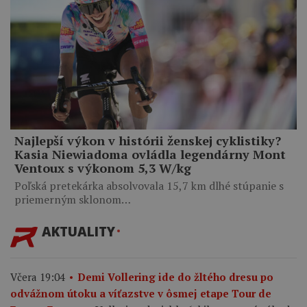
Najlepší výkon v histórii ženskej cyklistiky?
Kasia Niewiadoma ovládla legendárny Mont
Ventoux s výkonom 5,3 W/kg
Poľská pretekárka absolvovala 15,7 km dlhé stúpanie s
priemerným sklonom…
AKTUALITY
Včera 19:04
Demi Vollering ide do žltého dresu po
odvážnom útoku a víťazstve v ôsmej etape Tour de