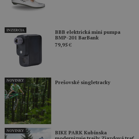
INZERCIA
BBB elektrická mini pumpa
BMP-201 BarBank
79,95
€
NOVINKY
Prešovské singletracky
NOVINKY
BIKE PARK Kubínska
modernizuje traily. Zjazdová trať