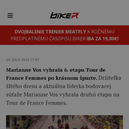
DVOJBALENIE TRENIEK MEATFLY
K ROČNÉMU
PREDPLATNÉMU ČASOPISU BIKER
IBA ZA 19,80€!
29. JÚLA 2022 17:01
Marianne Vos vyhrala 6. etapu Tour de
Držiteľka
France Femmes po krásnom špurte.
žltého dresu a aktuálna líderka bodovacej
súťaže Marianne Vos vyhrala druhú etapu na
Tour de France Femmes.