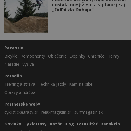
dostala nový život a v pláne je aj
„Odľot do Dubaja“
Recenzie
Bicykle
Komponenty
Oblečenie
Doplnky
Chrániče
Helmy
Náradie
Výživa
Poradňa
Tréning a strava
Technika jazdy
Kam na bike
Opravy a údržba
Partnerské weby
cyklisticke.trasy.sk
relaxmagazin.sk
surfmagazin.sk
Novinky
Cyklotrasy
Bazár
Blog
Fotosúťaž
Redakcia