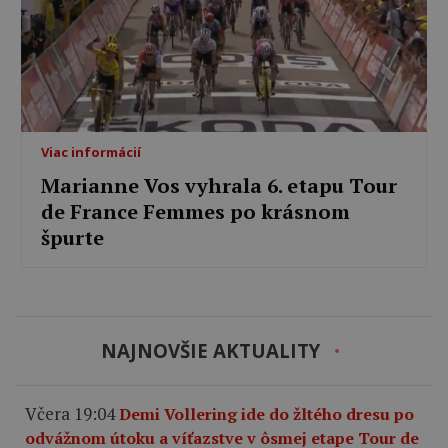
Viac informácií
Marianne Vos vyhrala 6. etapu Tour
de France Femmes po krásnom
špurte
NAJNOVŠIE AKTUALITY
Včera 19:04
Demi Vollering ide do žltého dresu po
odvážnom útoku a víťazstve v ôsmej etape Tour de