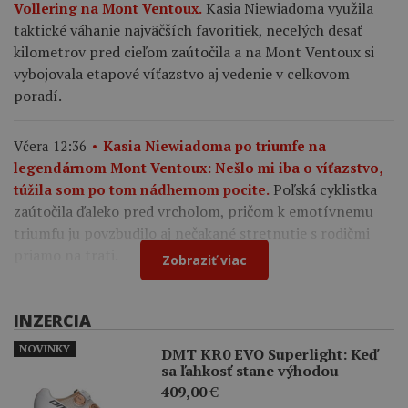
Kasia Niewiadoma využila
Vollering na Mont Ventoux.
taktické váhanie najväčších favoritiek, necelých desať
kilometrov pred cieľom zaútočila a na Mont Ventoux si
vybojovala etapové víťazstvo aj vedenie v celkovom
poradí.
Včera 12:36
Kasia Niewiadoma po triumfe na
legendárnom Mont Ventoux: Nešlo mi iba o víťazstvo,
Poľská cyklistka
túžila som po tom nádhernom pocite.
zaútočila ďaleko pred vrcholom, pričom k emotívnemu
triumfu ju povzbudilo aj nečakané stretnutie s rodičmi
priamo na trati.
Zobraziť viac
INZERCIA
NOVINKY
DMT KR0 EVO Superlight: Keď
sa ľahkosť stane výhodou
409,00
€