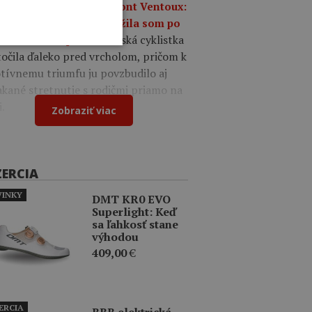
umfe na legendárnom Mont Ventoux:
o mi iba o víťazstvo, túžila som po
Poľská cyklistka
 nádhernom pocite.
očila ďaleko pred vrcholom, pričom k
tívnemu triumfu ju povzbudilo aj
kané stretnutie s rodičmi priamo na
i.
Zobraziť viac
ZERCIA
INKY
DMT KR0 EVO
Superlight: Keď
sa ľahkosť stane
výhodou
409,00
€
ERCIA
BBB elektrická