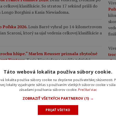
Včer
 celkovej klasifikácie. So stratou 17 sekúnd prišli do
Poľ
a Longo Borghini a Kasia Niewiadoma.
kil
skon
o Poľska 2026.
Louis Barré vyhral po 14-kilometrovom
vede
an Scaroni, ktorý sa ujal vedenia celkovej klasifikácie a
fini
Včer
 trochu hlúpe.“ Marlen Reusser priznala zbytočné
tro
Mont Ventoux.
Kasia Niewiadoma využila taktické
zby
ch desať kilometrov pred cieľom zaútočila a na Mont
na 
Táto webová lokalita používa súbory cookie.
tvo aj vedenie v celkovom poradí.
využ
favo
vá lokalita používa súbory cookie na zlepšenie používateľskej skúsenosti. 
pre
vej lokality vyjadrujete súhlas s používaním všetkých súborov cookie v súla
triumfe na legendárnom Mont Ventoux: Nešlo mi
zásadami používania súborov cookie.
Prečítať viac
si v
m nádhernom pocite.
Poľská cyklistka zaútočila ďaleko
v c
ZOBRAZIŤ VŠETKÝCH PARTNEROV
(1) →
triumfu ju povzbudilo aj nečakané stretnutie s
PRIJAŤ VŠETKO
Včer