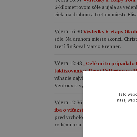
6-kilometrovom sóle a ujala sa vedenia
cieľa na druhom a treťom mieste Elis
Včera 16:30
Výsledky 6. etapy Okol
sóle. Na druhom mieste skončil Christi
tretí finišoval Marco Brenner.
Včera 12:48
„Celé mi to pripadalo
taktizovanie s Demi Vollering na 
váhanie najväčších favoritiek, necelý
Ventoux si vybojovala etapové víťazs
Táto webo
našej webo
Včera 12:36
Kasia Niewiadoma po 
iba o víťazstvo, túžila som po to
pred vrcholom, pričom k emotívnemu 
rodičmi priamo na trati.