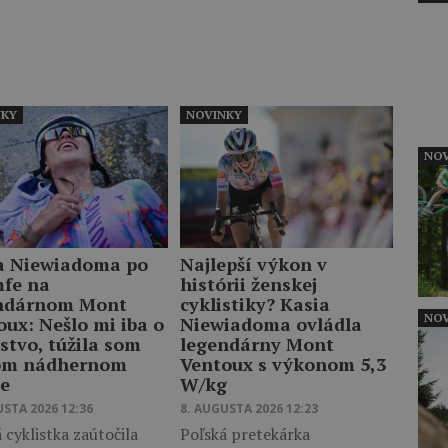
NKY
NOVINKY
NOV
a Niewiadoma po
Najlepší výkon v
mfe na
histórii ženskej
ndárnom Mont
cyklistiky? Kasia
NOV
oux: Nešlo mi iba o
Niewiadoma ovládla
stvo, túžila som
legendárny Mont
om nádhernom
Ventoux s výkonom 5,3
te
W/kg
USTA 2026 12:36
8. AUGUSTA 2026 12:23
 cyklistka zaútočila
Poľská pretekárka