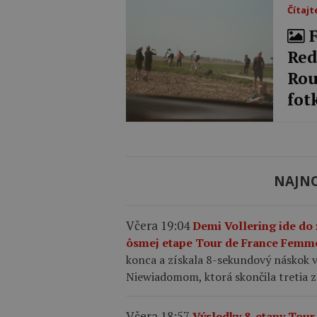
Čítajt
F
Red
Rou
fot
NAJNO
Včera 19:04
Demi Vollering ide do
ôsmej etape Tour de France Femm
konca a získala 8-sekundový náskok vo
Niewiadomom, ktorá skončila tretia z
Včera 18:57
Výsledky 8. etapy Tou