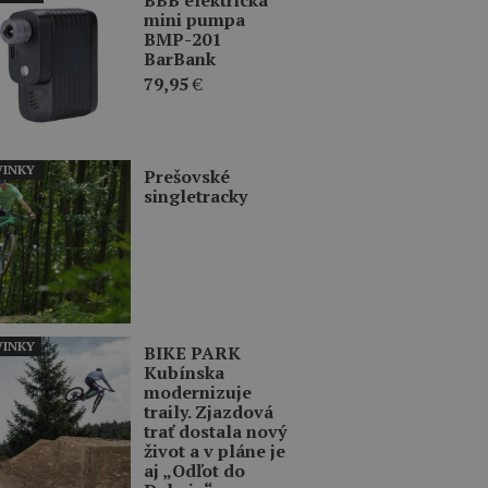
mini pumpa
BMP-201
BarBank
79,95
€
INKY
Prešovské
singletracky
INKY
BIKE PARK
Kubínska
modernizuje
traily. Zjazdová
trať dostala nový
život a v pláne je
aj „Odľot do