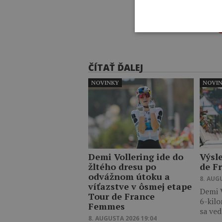
ČÍTAŤ ĎALEJ
NOVINKY
NOVI
Demi Vollering ide do
Výsl
žltého dresu po
de F
odvážnom útoku a
8. AUG
víťazstve v ôsmej etape
Demi V
Tour de France
6-kilo
Femmes
sa ve
8. AUGUSTA 2026 19:04