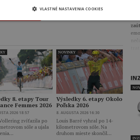
tri
VLASTNÉ NASTAVENIA COOKIES
Nešl
Zobraziť viac
tom
zaút
emo
neča
trat
NKY
NOVINKY
IN
NOV
edky 8. etapy Tour
Výsledky 6. etapy Okolo
rance Femmes 2026
Poľska 2026
USTA 2026 18:57
8. AUGUSTA 2026 16:30
ollering zvíťazila po
Louis Barré vyhral po 14-
metrovom sóle a ujala
kilometrovom sóle. Na
denia…
druhom mieste skončil…
INZ