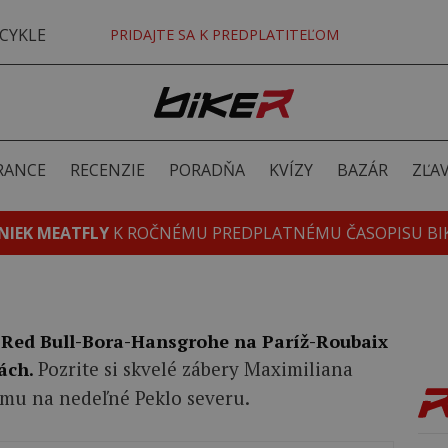
CYKLE
PRIDAJTE SA K PREDPLATITEĽOM
RANCE
RECENZIE
PORADŇA
KVÍZY
BAZÁR
ZĽA
NIEK MEATFLY
K ROČNÉMU PREDPLATNÉMU ČASOPISU BI
 Red Bull-Bora-Hansgrohe na Paríž-Roubaix
Pozrite si skvelé zábery Maximiliana
ách.
ímu na nedeľné Peklo severu.