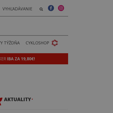
VY TÝŽDŇA
CYKLOSHOP
KER
IBA ZA 19,80€!
AKTUALITY