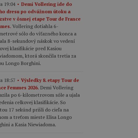
a 19:04
Demi Vollering ide do
ého dresu po odvážnom útoku a
azstve v ôsmej etape Tour de France
Vollering dotiahla 6-
mes.
ometrové sólo do víťazného konca a
kala 8-sekundový náskok vo vedení
ovej klasifikácie pred Kasiou
iadomom, ktorá skončila tretia za
ou Longo Borghini.
a 18:57
Výsledky 8. etapy Tour de
Demi Vollering
nce Femmes 2026.
azila po 6-kilometrovom sóle a ujala
edenia celkovej klasifikácie. So
tou 17 sekúnd prišli do cieľa na
hom a treťom mieste Elisa Longo
ghini a Kasia Niewiadoma.