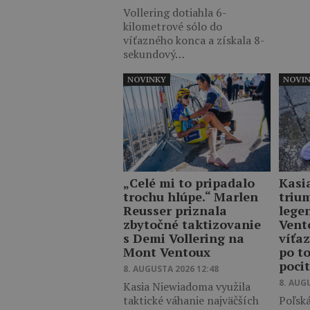
Vollering dotiahla 6-
kilometrové sólo do
víťazného konca a získala 8-
sekundový…
NOVINKY
NOVI
„Celé mi to pripadalo
Kasi
trochu hlúpe.“ Marlen
triu
Reusser priznala
lege
zbytočné taktizovanie
Vent
s Demi Vollering na
víťaz
Mont Ventoux
po t
poci
8. AUGUSTA 2026 12:48
8. AUG
Kasia Niewiadoma využila
taktické váhanie najväčších
Poľská