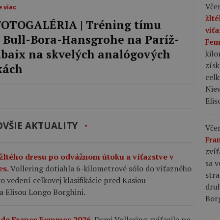
Včer
e viac
žlt
OTOGALÉRIA ‎| Tréning tímu
víť
 Bull-Bora-Hansgrohe na Paríž-
Fem
baix na skvelých analógových
kil
zís
kách
celk
Niew
Elis
VŠIE AKTUALITY
Včer
Fra
zvíť
 žltého dresu po odvážnom útoku a víťazstve v
sa v
es.
Vollering dotiahla 6-kilometrové sólo do víťazného
stra
 vedení celkovej klasifikácie pred Kasiou
dru
a Elisou Longo Borghini.
Bor
r de France Femmes 2026.
Demi Vollering zvíťazila po