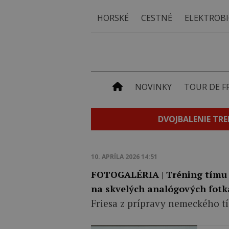
HORSKÉ
CESTNÉ
ELEKTROBI
NOVINKY
TOUR DE F
DVOJBALENIE TRE
10. APRÍLA 2026 14:51
FOTOGALÉRIA ‎| Tréning tímu
na skvelých analógových fotk
Friesa z prípravy nemeckého t