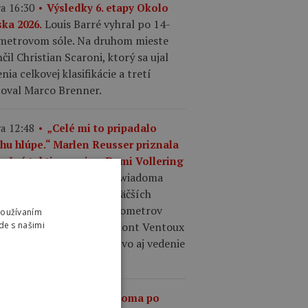
a 16:30
Výsledky 6. etapy Okolo
Louis Barré vyhral po 14-
ska 2026.
ometrovom sóle. Na druhom mieste
čil Christian Scaroni, ktorý sa ujal
nia celkovej klasifikácie a tretí
šoval Marco Brenner.
a 12:48
„Celé mi to pripadalo
chu hlúpe.“ Marlen Reusser priznala
točné taktizovanie s Demi Vollering
Kasia Niewiadoma
Mont Ventoux.
ila taktické váhanie najväčších
ritiek, necelých desať kilometrov
Používaním
d cieľom zaútočila a na Mont Ventoux
de s našimi
ybojovala etapové víťazstvo aj vedenie
elkovom poradí.
a 12:36
Kasia Niewiadoma po