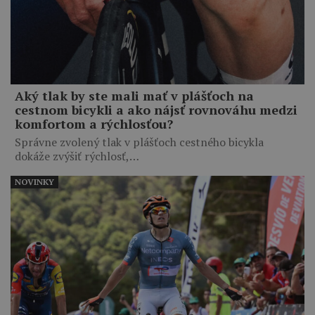
Aký tlak by ste mali mať v plášťoch na
cestnom bicykli a ako nájsť rovnováhu medzi
komfortom a rýchlosťou?
Správne zvolený tlak v plášťoch cestného bicykla
dokáže zvýšiť rýchlosť,…
NOVINKY