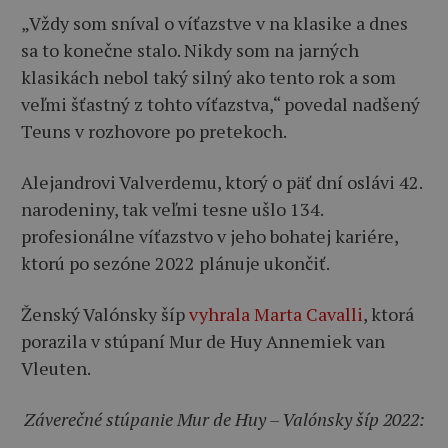
„Vždy som sníval o víťazstve v na klasike a dnes
sa to konečne stalo. Nikdy som na jarných
klasikách nebol taký silný ako tento rok a som
veľmi šťastný z tohto víťazstva,“ povedal nadšený
Teuns v rozhovore po pretekoch.
Alejandrovi Valverdemu, ktorý o päť dní oslávi 42.
narodeniny, tak veľmi tesne ušlo 134.
profesionálne víťazstvo v jeho bohatej kariére,
ktorú po sezóne 2022 plánuje ukončiť.
Ženský Valónsky šíp
vyhrala Marta Cavalli
, ktorá
porazila v stúpaní Mur de Huy Annemiek van
Vleuten.
Záverečné stúpanie Mur de Huy – Valónsky šíp 2022: