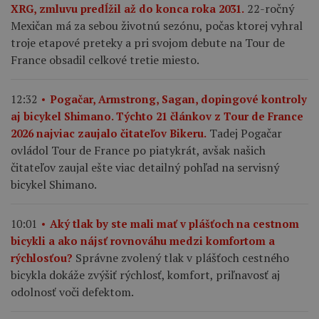
22-ročný
XRG, zmluvu predĺžil až do konca roka 2031.
Mexičan má za sebou životnú sezónu, počas ktorej vyhral
troje etapové preteky a pri svojom debute na Tour de
France obsadil celkové tretie miesto.
12:32
Pogačar, Armstrong, Sagan, dopingové kontroly
aj bicykel Shimano. Týchto 21 článkov z Tour de France
Tadej Pogačar
2026 najviac zaujalo čitateľov Bikeru.
ovládol Tour de France po piatykrát, avšak našich
čitateľov zaujal ešte viac detailný pohľad na servisný
bicykel Shimano.
10:01
Aký tlak by ste mali mať v plášťoch na cestnom
bicykli a ako nájsť rovnováhu medzi komfortom a
Správne zvolený tlak v plášťoch cestného
rýchlosťou?
bicykla dokáže zvýšiť rýchlosť, komfort, priľnavosť aj
odolnosť voči defektom.