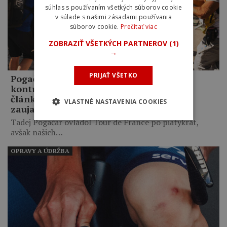
súhlas s používaním všetkých súborov cookie
v súlade s našimi zásadami používania
súborov cookie.
Prečítať viac
ZOBRAZIŤ VŠETKÝCH PARTNEROV
(1)
→
PRIJAŤ VŠETKO
Pogačar, Armstrong, Sagan, dopingové
kontroly aj bicykel Shimano. Týchto 21
článkov z Tour de France 2026 najviac
VLASTNÉ NASTAVENIA COOKIES
zaujalo čitateľov Bikeru
Tadej Pogačar ovládol Tour de France po piatykrát,
avšak našich…
OPRAVY A ÚDRŽBA