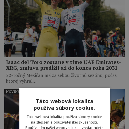
Isaac del Toro zostane v tíme UAE Emirates-
XRG, zmluvu predĺžil až do konca roka 2031
22-ročný Mexičan má za sebou životnú sezónu, počas
ktorej vyhral…
NOVINKY
Táto webová lokalita
používa súbory cookie.
Táto webová lokalita používa súbory cookie
na zlepšenie používateľskej skúsenosti.
Používaním našej webovej lokality vyjadrujete