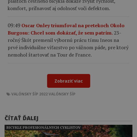
plášťoch cestného bicykla dokáže zvýšiť rýchlosť,
komfort, priľnavosť aj odolnosť voči defektom.
09:49
Oscar Onley triumfoval na pretekoch Okolo
Burgosu: Chcel som dokázať, že sem patrím.
23-
ročný Škót premenil výbornú prácu tímu Ineos na
prvé individuálne víťazstvo po vážnom páde, pre ktorý
nemohol štartovať na Tour de France.
Zobraziť viac
VALÓNSKY ŠÍP 2022
VALÓNSKY ŠÍP
ČÍTAŤ ĎALEJ
BICYKLE PROFESIONÁLNYCH CYKLISTOV