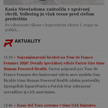
Kasia Niewiadoma zaútočila v správnej
chvíli, Vollering ju však tesne pred cieľom
predstihla
Po výbornom výkone v kopcovitom závere 5. etapy sa
poľská…
AKTUALITY
13:10
Najzaujímavejší bicykel na Tour de France
Femmes 2026? Detaily špeciálnej edície Factor One tímu
Factor pripravil pre Tour de
Human Powered Health.
France Femmes dve limitované edície aero modelu One.
Bicykle tímu Human Powered Health zdobia postavičky
SpongeBob SquarePants a Patrick Star zobrazené
netradične aj s ich anatómiou.
12:46
Isaac del Toro zostane v tíme UAE Emirates-