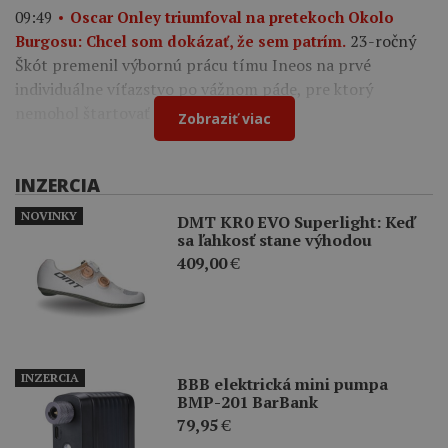
09:49
Oscar Onley triumfoval na pretekoch Okolo
23-ročný
Burgosu: Chcel som dokázať, že sem patrím.
Škót premenil výbornú prácu tímu Ineos na prvé
individuálne víťazstvo po vážnom páde, pre ktorý
nemohol štartovať na Tour de France.
Zobraziť viac
INZERCIA
NOVINKY
DMT KR0 EVO Superlight: Keď
sa ľahkosť stane výhodou
409,00
€
INZERCIA
BBB elektrická mini pumpa
BMP-201 BarBank
79,95
€