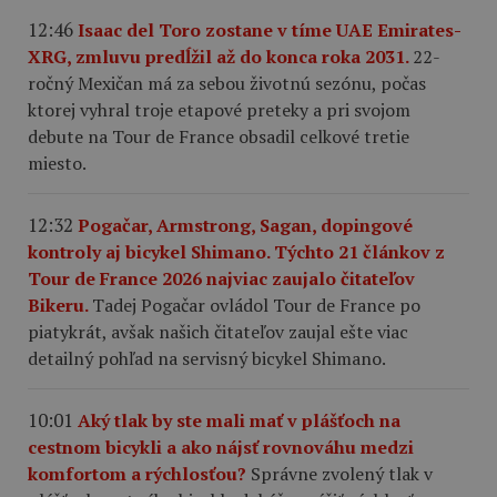
12:46
Isaac del Toro zostane v tíme UAE Emirates-
XRG, zmluvu predĺžil až do konca roka 2031.
22-
ročný Mexičan má za sebou životnú sezónu, počas
ktorej vyhral troje etapové preteky a pri svojom
debute na Tour de France obsadil celkové tretie
miesto.
12:32
Pogačar, Armstrong, Sagan, dopingové
kontroly aj bicykel Shimano. Týchto 21 článkov z
Tour de France 2026 najviac zaujalo čitateľov
Bikeru.
Tadej Pogačar ovládol Tour de France po
piatykrát, avšak našich čitateľov zaujal ešte viac
detailný pohľad na servisný bicykel Shimano.
10:01
Aký tlak by ste mali mať v plášťoch na
cestnom bicykli a ako nájsť rovnováhu medzi
komfortom a rýchlosťou?
Správne zvolený tlak v