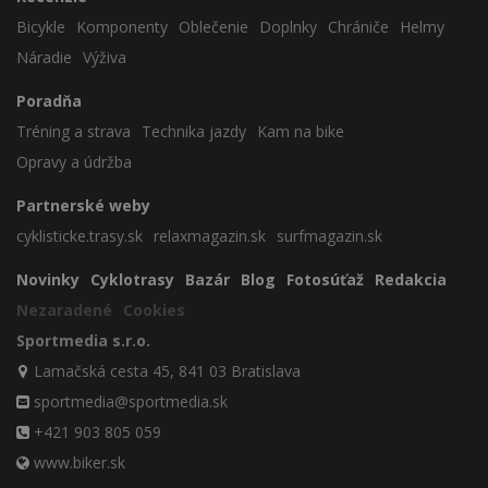
Bicykle
Komponenty
Oblečenie
Doplnky
Chrániče
Helmy
Náradie
Výživa
Poradňa
Tréning a strava
Technika jazdy
Kam na bike
Opravy a údržba
Partnerské weby
cyklisticke.trasy.sk
relaxmagazin.sk
surfmagazin.sk
Novinky
Cyklotrasy
Bazár
Blog
Fotosúťaž
Redakcia
Nezaradené
Cookies
Sportmedia s.r.o.
Lamačská cesta 45, 841 03 Bratislava
sportmedia@sportmedia.sk
+421 903 805 059
www.biker.sk