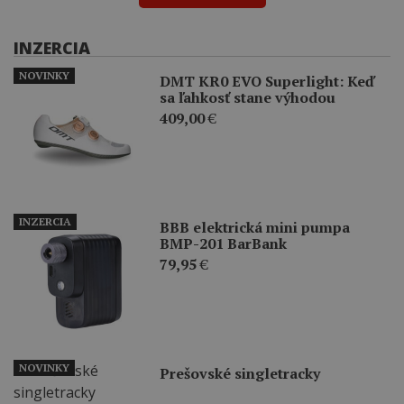
INZERCIA
NOVINKY
DMT KR0 EVO Superlight: Keď
sa ľahkosť stane výhodou
409,00
€
INZERCIA
BBB elektrická mini pumpa
BMP-201 BarBank
79,95
€
NOVINKY
Prešovské singletracky