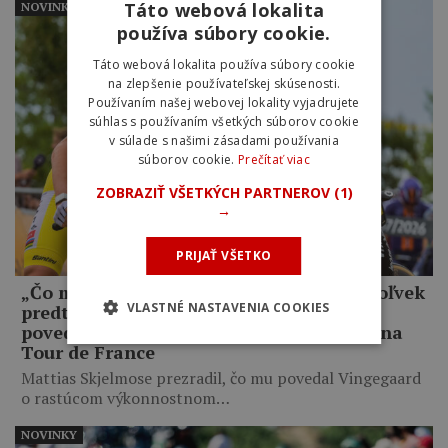
Táto webová lokalita
NOVINKY
používa súbory cookie.
Táto webová lokalita používa súbory cookie
na zlepšenie používateľskej skúsenosti.
Používaním našej webovej lokality vyjadrujete
súhlas s používaním všetkých súborov cookie
v súlade s našimi zásadami používania
súborov cookie.
Prečítať viac
ZOBRAZIŤ VŠETKÝCH PARTNEROV
(1)
→
PRIJAŤ VŠETKO
„Čo mám robiť, keď som lepší ako kedykoľvek
VLASTNÉ NASTAVENIA COOKIES
predtým, a on mi napriek tomu odíde?,“
povedal Jonas Vingegaard o Pogačarovi na
Tour de France
Mattias Skjelmose prezradil, čo mu povedal Vingegaard
o rastúcom výkonnostnom…
NOVINKY