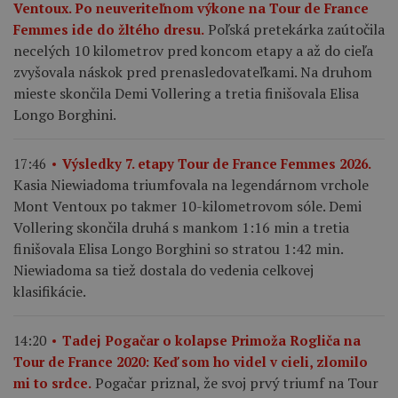
Ventoux. Po neuveriteľnom výkone na Tour de France
Poľská pretekárka zaútočila
Femmes ide do žltého dresu.
necelých 10 kilometrov pred koncom etapy a až do cieľa
zvyšovala náskok pred prenasledovateľkami. Na druhom
mieste skončila Demi Vollering a tretia finišovala Elisa
Longo Borghini.
17:46
Výsledky 7. etapy Tour de France Femmes 2026.
Kasia Niewiadoma triumfovala na legendárnom vrchole
Mont Ventoux po takmer 10-kilometrovom sóle. Demi
Vollering skončila druhá s mankom 1:16 min a tretia
finišovala Elisa Longo Borghini so stratou 1:42 min.
Niewiadoma sa tiež dostala do vedenia celkovej
klasifikácie.
14:20
Tadej Pogačar o kolapse Primoža Rogliča na
Tour de France 2020: Keď som ho videl v cieli, zlomilo
Pogačar priznal, že svoj prvý triumf na Tour
mi to srdce.