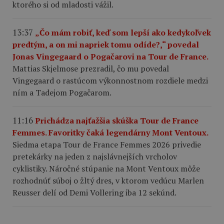
ktorého si od mladosti vážil.
13:37
„Čo mám robiť, keď som lepší ako kedykoľvek
predtým, a on mi napriek tomu odíde?,“ povedal
Jonas Vingegaard o Pogačarovi na Tour de France.
Mattias Skjelmose prezradil, čo mu povedal
Vingegaard o rastúcom výkonnostnom rozdiele medzi
ním a Tadejom Pogačarom.
11:16
Prichádza najťažšia skúška Tour de France
Femmes. Favoritky čaká legendárny Mont Ventoux.
Siedma etapa Tour de France Femmes 2026 privedie
pretekárky na jeden z najslávnejších vrcholov
cyklistiky. Náročné stúpanie na Mont Ventoux môže
rozhodnúť súboj o žltý dres, v ktorom vedúcu Marlen
Reusser delí od Demi Vollering iba 12 sekúnd.