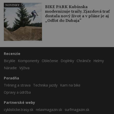
NOVINKY
BIKE PARK Kubínska
modernizuje traily. Zjazdová trať
dostala nový život a v pláne je aj
„Odľot do Dubaja“
Recenzie
Bicykle
Komponenty
Oblečenie
Doplnky
Chrániče
Helmy
Náradie
Výživa
Poradňa
Tréning a strava
Technika jazdy
Kam na bike
Opravy a údržba
Partnerské weby
cyklisticke.trasy.sk
relaxmagazin.sk
surfmagazin.sk