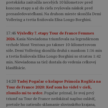
pretekárka zaútočila necelých 10 kilometrov pred
koncom etapy a až do cieľa zvyšovala náskok pred
prenasledovateľkami. Na druhom mieste skončila Demi
Vollering a tretia finišovala Elisa Longo Borghini.
17:46
Výsledky 7. etapy Tour de France Femmes
2026.
Kasia Niewiadoma triumfovala na legendárnom
vrchole Mont Ventoux po takmer 10-kilometrovom
sóle. Demi Vollering skončila druhá s mankom 1:16 min
a tretia finišovala Elisa Longo Borghini so stratou 1:42
min. Niewiadoma sa tiež dostala do vedenia celkovej
klasifikácie.
14:20
Tadej Pogačar o kolapse Primoža Rogliča na
Tour de France 2020: Keď som ho videl v cieli,
zlomilo mi to srdce.
Pogačar priznal, že svoj prvý
triumf na Tour de France nedokázal naplno osláviť,
pretože ho zatienilo sklamanie slovinského krajana,