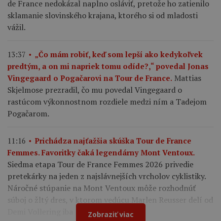
de France nedokázal naplno osláviť, pretože ho zatienilo
sklamanie slovinského krajana, ktorého si od mladosti
vážil.
13:37
„Čo mám robiť, keď som lepší ako kedykoľvek
predtým, a on mi napriek tomu odíde?,“ povedal Jonas
Mattias
Vingegaard o Pogačarovi na Tour de France.
Skjelmose prezradil, čo mu povedal Vingegaard o
rastúcom výkonnostnom rozdiele medzi ním a Tadejom
Pogačarom.
11:16
Prichádza najťažšia skúška Tour de France
Femmes. Favoritky čaká legendárny Mont Ventoux.
Siedma etapa Tour de France Femmes 2026 privedie
pretekárky na jeden z najslávnejších vrcholov cyklistiky.
Náročné stúpanie na Mont Ventoux môže rozhodnúť
súboj o žltý dres, v ktorom vedúcu Marlen Reusser delí od
Demi Vollering iba 12 sekúnd.
Zobraziť viac