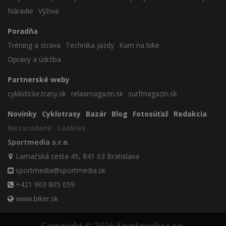
Náradie
Výživa
Poradňa
Tréning a strava
Technika jazdy
Kam na bike
Opravy a údržba
Partnerské weby
cyklisticke.trasy.sk
relaxmagazin.sk
surfmagazin.sk
Novinky
Cyklotrasy
Bazár
Blog
Fotosúťaž
Redakcia
Nezaradené
Cookies
Sportmedia s.r.o.
Lamačská cesta 45, 841 03 Bratislava
sportmedia@sportmedia.sk
+421 903 805 059
www.biker.sk
Copyright © 2026 Sportmedia s.r.o.