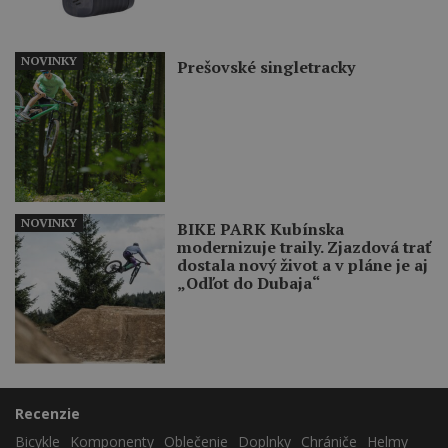
NOVINKY
Prešovské singletracky
NOVINKY
BIKE PARK Kubínska
modernizuje traily. Zjazdová trať
dostala nový život a v pláne je aj
„Odľot do Dubaja“
Recenzie
Bicykle
Komponenty
Oblečenie
Doplnky
Chrániče
Helmy