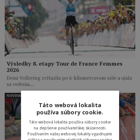
Výsledky 8. etapy Tour de France Femmes
2026
Demi Vollering zvíťazila po 6-kilometrovom sóle a ujala
sa vedenia…
NOVINKY
Táto webová lokalita
používa súbory cookie.
Táto webová lokalita používa súbory cookie
na zlepšenie používateľskej skúsenosti.
Používaním našej webovej lokality vyjadrujete
súhlas s používaním všetkých súborov cookie