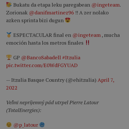
Bukatu da etapa leku paregabean
@ingeteam
.
Zorionak
@danifmartinez96
!! A zer nolako
azken sprinta bizi dugun
ESPECTACULAR final en
@ingeteam
, mucha
emoción hasta los metros finales
GP
@BancoSabadell
#Itzulia
pic.twitter.com/E0WdFGYUAD
— Itzulia Basque Country (@ehitzulia)
April 7,
2022
Veľmi nepríjemný pád utrpel Pierre Latour
(TotalEnergies):
@p_latour