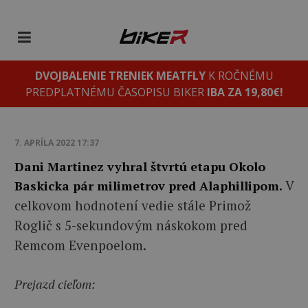
DVOJBALENIE TRENIEK MEATFLY
K ROČNÉMU
PREDPLATNÉMU ČASOPISU BIKER
IBA ZA 19,80€!
7. APRÍLA 2022 17:37
Dani Martinez vyhral štvrtú etapu Okolo
V
Baskicka pár milimetrov pred Alaphillipom.
celkovom hodnotení vedie stále Primož
Roglič s 5-sekundovým náskokom pred
Remcom Evenpoelom.
Prejazd cieľom: