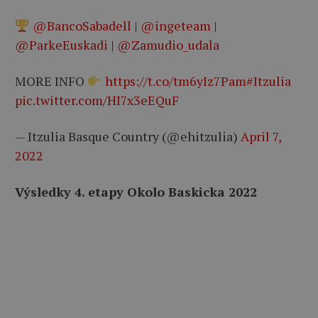
@BancoSabadell
|
@ingeteam
|
@ParkeEuskadi
|
@Zamudio_udala
MORE INFO
https://t.co/tm6yIz7Pam
#Itzulia
pic.twitter.com/HI7x3eEQuF
— Itzulia Basque Country (@ehitzulia)
April 7,
2022
Výsledky 4. etapy Okolo Baskicka 2022