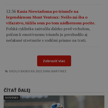
12:36
Kasia Niewiadoma po triumfe na
legendárnom Mont Ventoux: Nešlo mi iba o
víťazstvo, túžila som po tom nádhernom pocite.
Poľská cyklistka zaútočila ďaleko pred vrcholom,
pričom k emotívnemu triumfu ju povzbudilo aj
nečakané stretnutie s rodičmi priamo na trati.
Zobraziť viac
OKOLO BASKICKA 2022
DANI MARTINEZ
ČÍTAŤ ĎALEJ
NOVINKY