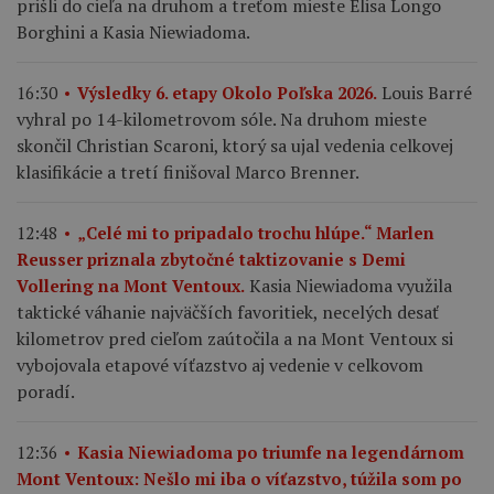
prišli do cieľa na druhom a treťom mieste Elisa Longo
Borghini a Kasia Niewiadoma.
Louis Barré
16:30
Výsledky 6. etapy Okolo Poľska 2026.
vyhral po 14-kilometrovom sóle. Na druhom mieste
skončil Christian Scaroni, ktorý sa ujal vedenia celkovej
klasifikácie a tretí finišoval Marco Brenner.
12:48
„Celé mi to pripadalo trochu hlúpe.“ Marlen
Reusser priznala zbytočné taktizovanie s Demi
Kasia Niewiadoma využila
Vollering na Mont Ventoux.
taktické váhanie najväčších favoritiek, necelých desať
kilometrov pred cieľom zaútočila a na Mont Ventoux si
vybojovala etapové víťazstvo aj vedenie v celkovom
poradí.
12:36
Kasia Niewiadoma po triumfe na legendárnom
Mont Ventoux: Nešlo mi iba o víťazstvo, túžila som po