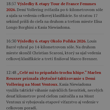
18:57
Výsledky 8. etapy Tour de France Femmes
2026.
Demi Vollering zvíťazila po 6-kilometrovom sóle
a ujala sa vedenia celkovej klasifikácie. So stratou 17
sekúnd prišli do cieľa na druhom a treťom mieste Elisa
Longo Borghini a Kasia Niewiadoma.
16:30
Výsledky 6. etapy Okolo Poľska 2026.
Louis
Barré vyhral po 14-kilometrovom sóle. Na druhom
mieste skončil Christian Scaroni, ktorý sa ujal vedenia
celkovej klasifikácie a tretí finišoval Marco Brenner.
12:48
„Celé mi to pripadalo trochu hlúpe.“ Marlen
Reusser priznala zbytočné taktizovanie s Demi
Vollering na Mont Ventoux.
Kasia Niewiadoma
využila taktické váhanie najväčších favoritiek, necelých
desať kilometrov pred cieľom zaútočila a na Mont
Ventoux si vybojovala etapové víťazstvo aj vedenie v
celkovom poradí.