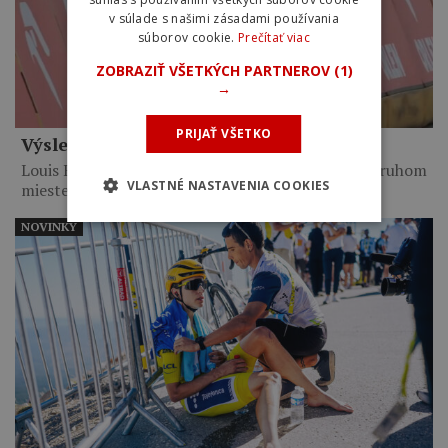
v súlade s našimi zásadami používania
súborov cookie.
Prečítať viac
ZOBRAZIŤ VŠETKÝCH PARTNEROV
(1)
→
PRIJAŤ VŠETKO
Výsledky 6. etapy Okolo Poľska 2026
Louis Barré vyhral po 14-kilometrovom sóle. Na druhom
VLASTNÉ NASTAVENIA COOKIES
mieste skončil…
NOVINKY