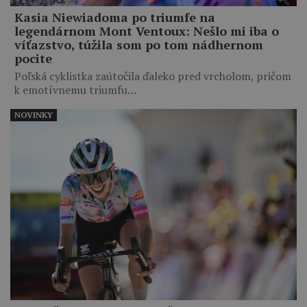
Kasia Niewiadoma po triumfe na
legendárnom Mont Ventoux: Nešlo mi iba o
víťazstvo, túžila som po tom nádhernom
pocite
Poľská cyklistka zaútočila ďaleko pred vrcholom, pričom
k emotívnemu triumfu…
NOVINKY