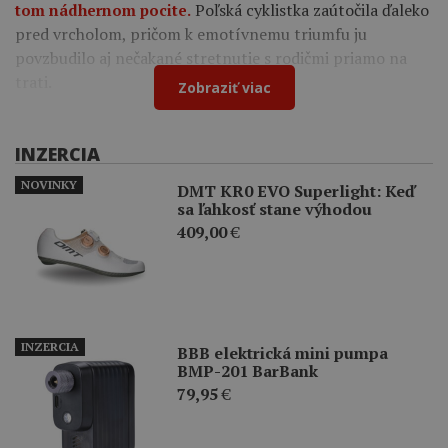
Poľská cyklistka zaútočila ďaleko
tom nádhernom pocite.
pred vrcholom, pričom k emotívnemu triumfu ju
povzbudilo aj nečakané stretnutie s rodičmi priamo na
trati.
Zobraziť viac
INZERCIA
NOVINKY
DMT KR0 EVO Superlight: Keď
sa ľahkosť stane výhodou
409,00
€
INZERCIA
BBB elektrická mini pumpa
BMP-201 BarBank
79,95
€