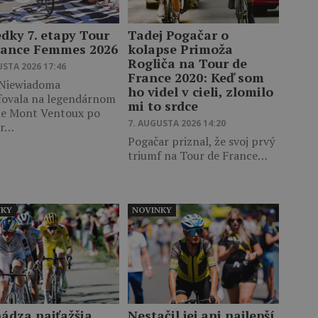
edky 7. etapy Tour
Tadej Pogačar o
rance Femmes 2026
kolapse Primoža
Rogliča na Tour de
USTA 2026 17:46
France 2020: Keď som
 Niewiadoma
ho videl v cieli, zlomilo
fovala na legendárnom
mi to srdce
le Mont Ventoux po
7. AUGUSTA 2026 14:20
er…
Pogačar priznal, že svoj prvý
triumf na Tour de France…
NKY
NOVINKY
hádza najťažšia
Nestačil jej ani najlepší