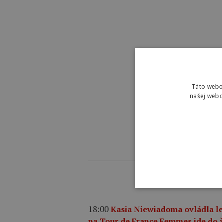
Táto webo
našej webo
NAJNO
18:00
Kasia Niewiadoma ovládla l
na Tour de France Femmes ide do 