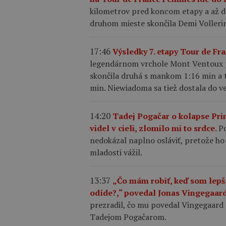
kilometrov pred koncom etapy a až d
druhom mieste skončila Demi Vollering
17:46
Výsledky 7. etapy Tour de F
legendárnom vrchole Mont Ventoux p
skončila druhá s mankom 1:16 min a tr
min. Niewiadoma sa tiež dostala do ved
14:20
Tadej Pogačar o kolapse Pri
videl v cieli, zlomilo mi to srdce.
Po
nedokázal naplno osláviť, pretože ho 
mladosti vážil.
13:37
„Čo mám robiť, keď som lepš
odíde?,“ povedal Jonas Vingegaard
prezradil, čo mu povedal Vingegaar
Tadejom Pogačarom.