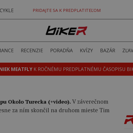
CYKLE
PRIDAJTE SA K PREDPLATITEĽOM
RANCE
RECENZIE
PORADŇA
KVÍZY
BAZÁR
ZĽA
NIEK MEATFLY
K ROČNÉMU PREDPLATNÉMU ČASOPISU BI
V záverečnom
pu Okolo Turecka (+video).
 tesne za ním skončil na druhom mieste Tim