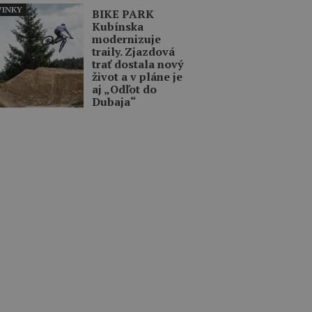
INKY
BIKE PARK
Kubínska
modernizuje
traily. Zjazdová
trať dostala nový
život a v pláne je
aj „Odľot do
Dubaja“