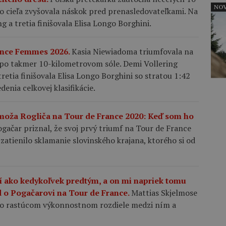
NOV
o cieľa zvyšovala náskok pred prenasledovateľkami. Na
 a tretia finišovala Elisa Longo Borghini.
rance Femmes 2026.
Kasia Niewiadoma triumfovala na
o takmer 10-kilometrovom sóle. Demi Vollering
etia finišovala Elisa Longo Borghini so stratou 1:42
enia celkovej klasifikácie.
moža Rogliča na Tour de France 2020: Keď som ho
gačar priznal, že svoj prvý triumf na Tour de France
zatienilo sklamanie slovinského krajana, ktorého si od
í ako kedykoľvek predtým, a on mi napriek tomu
 o Pogačarovi na Tour de France.
Mattias Skjelmose
d o rastúcom výkonnostnom rozdiele medzi ním a