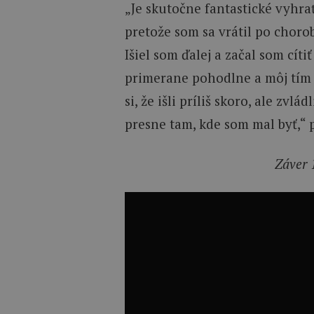
„Je skutočne fantastické vyhra
pretože som sa vrátil po chorob
Išiel som ďalej a začal som cítiť
primerane pohodlne a môj tím 
si, že išli príliš skoro, ale zvlá
presne tam, kde som mal byť,“ 
Záver 