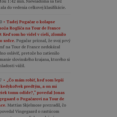
tou 1:42 min. Niewiadoma sa tiež
ala do vedenia celkovej klasifikácie.
0
Tadej Pogačar o kolapse
moža Rogliča na Tour de France
: Keď som ho videl v cieli, zlomilo
Pogačar priznal, že svoj prvý
o srdce.
umf na Tour de France nedokázal
no osláviť, pretože ho zatienilo
manie slovinského krajana, ktorého si
ladosti vážil.
7
„Čo mám robiť, keď som lepší
 kedykoľvek predtým, a on mi
riek tomu odíde?,“ povedal Jonas
gegaard o Pogačarovi na Tour de
Mattias Skjelmose prezradil, čo
nce.
povedal Vingegaard o rastúcom