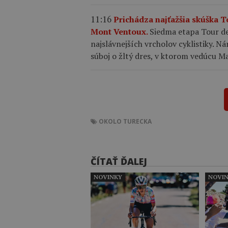
11:16
Prichádza najťažšia skúška 
Mont Ventoux.
Siedma etapa Tour de
najslávnejších vrcholov cyklistiky.
súboj o žltý dres, v ktorom vedúcu M
OKOLO TURECKA
ČÍTAŤ ĎALEJ
NOVINKY
NOVI