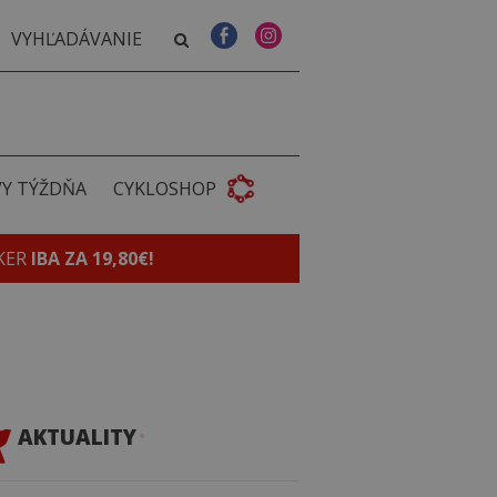
VY TÝŽDŇA
CYKLOSHOP
KER
IBA ZA 19,80€!
AKTUALITY