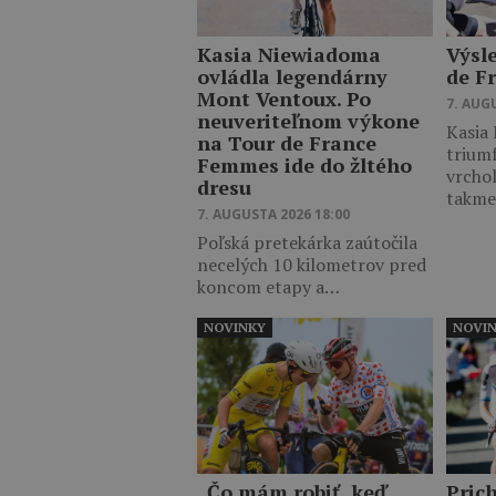
Kasia Niewiadoma
Výsl
ovládla legendárny
de F
Mont Ventoux. Po
7. AUG
neuveriteľnom výkone
Kasia
na Tour de France
trium
Femmes ide do žltého
vrcho
dresu
takm
7. AUGUSTA 2026 18:00
Poľská pretekárka zaútočila
necelých 10 kilometrov pred
koncom etapy a…
NOVINKY
NOVI
„Čo mám robiť, keď
Pric