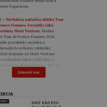
onnostnom rozdiele medzi ním a
ejom Pogačarom.
6
Prichádza najťažšia skúška Tour
France Femmes. Favoritky čaká
Siedma
endárny Mont Ventoux.
pa Tour de France Femmes 2026
edie pretekárky na jeden z
lávnejších vrcholov cyklistiky.
očné stúpanie na Mont Ventoux
 rozhodnúť súboj o žltý dres, v
rom vedúcu Marlen Reusser delí od
 Vollering iba 12 sekúnd.
Zobraziť viac
ZERCIA
INKY
DMT KR0 EVO
Superlight: Keď