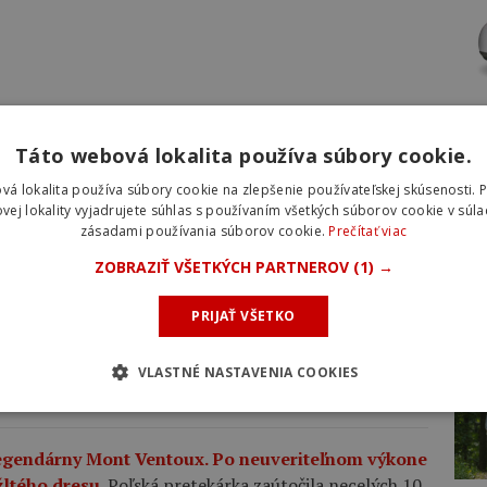
INZ
Táto webová lokalita používa súbory cookie.
vá lokalita používa súbory cookie na zlepšenie používateľskej skúsenosti. 
vej lokality vyjadrujete súhlas s používaním všetkých súborov cookie v súla
zásadami používania súborov cookie.
Prečítať viac
ZOBRAZIŤ VŠETKÝCH PARTNEROV
(1) →
PRIJAŤ VŠETKO
NOV
VLASTNÉ NASTAVENIA COOKIES
VŠIE AKTUALITY
egendárny Mont Ventoux. Po neuveriteľnom výkone
žltého dresu.
Poľská pretekárka zaútočila necelých 10