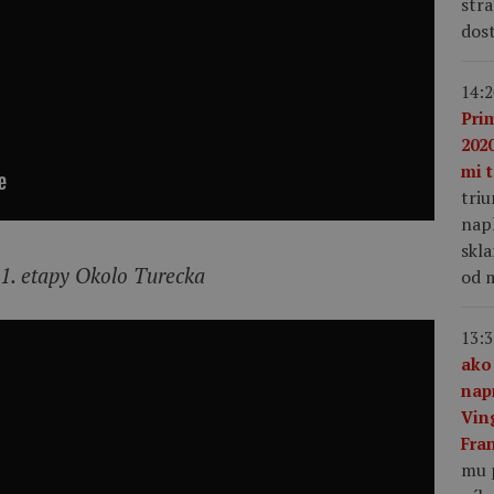
stra
dost
14:2
Pri
2020
mi t
tri
napl
skla
 1. etapy Okolo Turecka
od m
13:3
ako
nap
Vin
Fra
mu 