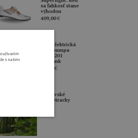
sa ľahkosť stane
výhodou
409,00
€
ERCIA
BBB elektrická
mini pumpa
Používaním
BMP-201
de s našimi
BarBank
79,95
€
INKY
Prešovské
singletracky