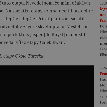
ť túto etapu. Nevedel som, čo mám očakávať,
18:0
leg
e. Na začiatku etapy som sa necítil tak dobre.
neu
 sa lepšie a lepšie. Pri stúpaní som sa cítil
Fra
Poľs
odviedol v závere skvelú prácu. Myslel som
kil
dli to perfektne. Jasper [de Buyst] ma pustil
cieľ
povedal víťaz etapy Caleb Ewan.
pre
skon
Elis
1. etapy Okolo Turecka
17:4
Fem
tri
Mon
kil
sko
tret