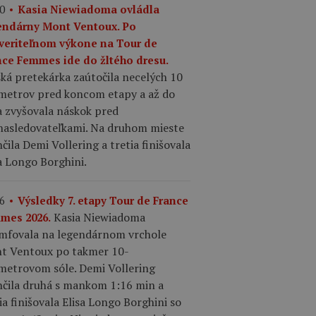
0
Kasia Niewiadoma ovládla
endárny Mont Ventoux. Po
veriteľnom výkone na Tour de
nce Femmes ide do žltého dresu.
ká pretekárka zaútočila necelých 10
ometrov pred koncom etapy a až do
a zvyšovala náskok pred
nasledovateľkami. Na druhom mieste
čila Demi Vollering a tretia finišovala
a Longo Borghini.
6
Výsledky 7. etapy Tour de France
Kasia Niewiadoma
mes 2026.
umfovala na legendárnom vrchole
t Ventoux po takmer 10-
ometrovom sóle. Demi Vollering
nčila druhá s mankom 1:16 min a
ia finišovala Elisa Longo Borghini so