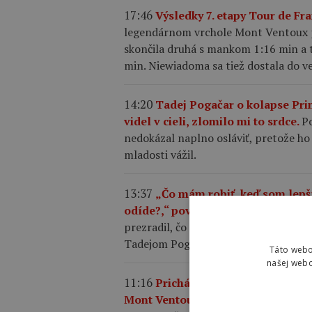
17:46
Výsledky 7. etapy Tour de F
legendárnom vrchole Mont Ventoux p
skončila druhá s mankom 1:16 min a tr
min. Niewiadoma sa tiež dostala do ved
14:20
Tadej Pogačar o kolapse Pri
videl v cieli, zlomilo mi to srdce.
Po
nedokázal naplno osláviť, pretože ho 
mladosti vážil.
13:37
„Čo mám robiť, keď som lepš
odíde?,“ povedal Jonas Vingegaard
prezradil, čo mu povedal Vingegaar
Tadejom Pogačarom.
Táto webo
našej webo
11:16
Prichádza najťažšia skúška 
Mont Ventoux.
Siedma etapa Tour de