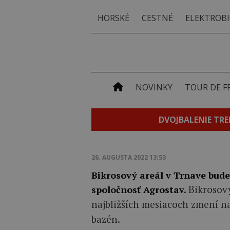
HORSKÉ
CESTNÉ
ELEKTROBI
NOVINKY
TOUR DE F
DVOJBALENIE TRE
26. AUGUSTA 2022 13:53
Bikrosový areál v Trnave bud
Bikrosový
spoločnosť Agrostav.
najbližších mesiacoch zmení n
bazén.