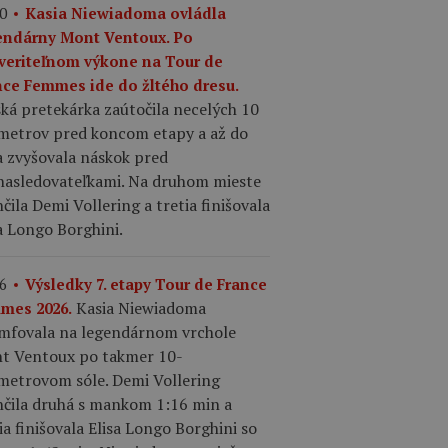
0
Kasia Niewiadoma ovládla
endárny Mont Ventoux. Po
veriteľnom výkone na Tour de
nce Femmes ide do žltého dresu.
ká pretekárka zaútočila necelých 10
ometrov pred koncom etapy a až do
a zvyšovala náskok pred
nasledovateľkami. Na druhom mieste
čila Demi Vollering a tretia finišovala
a Longo Borghini.
6
Výsledky 7. etapy Tour de France
Kasia Niewiadoma
mes 2026.
umfovala na legendárnom vrchole
t Ventoux po takmer 10-
ometrovom sóle. Demi Vollering
nčila druhá s mankom 1:16 min a
ia finišovala Elisa Longo Borghini so