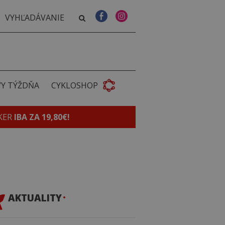
VY TÝŽDŇA
CYKLOSHOP
KER
IBA ZA 19,80€!
AKTUALITY