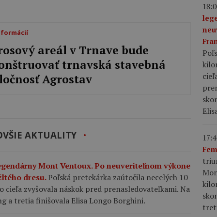
18:0
leg
neu
nformácií
Fra
rosový areál v Trnave bude
Poľs
onštruovať trnavská stavebná
kil
cieľ
ločnosť Agrostav
pre
skon
Elis
VŠIE AKTUALITY
17:4
Fem
tri
egendárny Mont Ventoux. Po neuveriteľnom výkone
Mon
žltého dresu.
Poľská pretekárka zaútočila necelých 10
kil
o cieľa zvyšovala náskok pred prenasledovateľkami. Na
sko
 a tretia finišovala Elisa Longo Borghini.
tret