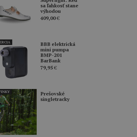
sa ľahkosť stane
výhodou
409,00
€
ERCIA
BBB elektrická
mini pumpa
BMP-201
BarBank
79,95
€
INKY
Prešovské
singletracky