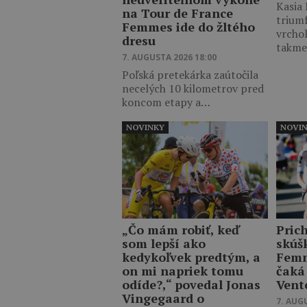
Kasia
na Tour de France
trium
Femmes ide do žltého
vrcho
dresu
takm
7. AUGUSTA 2026 18:00
Poľská pretekárka zaútočila
necelých 10 kilometrov pred
koncom etapy a…
NOVINKY
NOVI
„Čo mám robiť, keď
Pric
som lepší ako
skúš
kedykoľvek predtým, a
Femm
on mi napriek tomu
čaká
odíde?,“ povedal Jonas
Vent
Vingegaard o
7. AUG