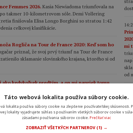
stra
rance Femmes 2026.
Kasia Niewiadoma triumfovala na
dost
o takmer 10-kilometrovom sóle. Demi Vollering
etia finišovala Elisa Longo Borghini so stratou 1:42
14:2
enia celkovej klasifikácie.
Pri
2020
moža Rogliča na Tour de France 2020: Keď som ho
mi t
gačar priznal, že svoj prvý triumf na Tour de France
tri
zatienilo sklamanie slovinského krajana, ktorého si od
napl
skla
od m
í ako kedykoľvek predtým, a on mi napriek tomu
 o Pogačarovi na Tour de France.
Mattias Skjelmose
13:3
Táto webová lokalita používa súbory cookie.
d o rastúcom výkonnostnom rozdiele medzi ním a
ako
nap
vá lokalita používa súbory cookie na zlepšenie používateľskej skúsenosti. 
Vin
vej lokality vyjadrujete súhlas s používaním všetkých súborov cookie v súla
zásadami používania súborov cookie.
Prečítať viac
Fra
Tour de France Femmes. Favoritky čaká legendárny
mu 
 France Femmes 2026 privedie pretekárky na jeden z
ZOBRAZIŤ VŠETKÝCH PARTNEROV
(1) →