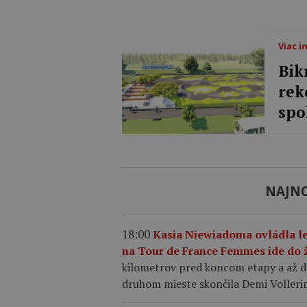
Viac i
Bik
rek
spo
NAJNO
18:00
Kasia Niewiadoma ovládla l
na Tour de France Femmes ide do 
kilometrov pred koncom etapy a až d
druhom mieste skončila Demi Vollering