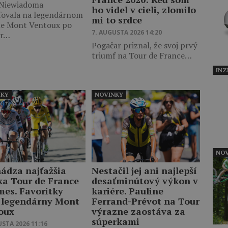
 Niewiadoma
ho videl v cieli, zlomilo
fovala na legendárnom
mi to srdce
le Mont Ventoux po
7. AUGUSTA 2026 14:20
er…
Pogačar priznal, že svoj prvý
triumf na Tour de France…
INZ
NKY
NOVINKY
NOV
hádza najťažšia
Nestačil jej ani najlepší
ka Tour de France
desaťminútový výkon v
es. Favoritky
kariére. Pauline
 legendárny Mont
Ferrand-Prévot na Tour
oux
výrazne zaostáva za
súperkami
USTA 2026 11:16