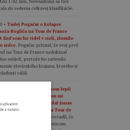
tou 1:42 min. Niewiadoma sa tiež
ala do vedenia celkovej klasifikácie.
0
Tadej Pogačar o kolapse
moža Rogliča na Tour de France
: Keď som ho videl v cieli, zlomilo
Pogačar priznal, že svoj prvý
o srdce.
umf na Tour de France nedokázal
no osláviť, pretože ho zatienilo
manie slovinského krajana, ktorého si
ladosti vážil.
7
„Čo mám robiť, keď som lepší
 kedykoľvek predtým, a on mi
riek tomu odíde?,“ povedal Jonas
Používaním
gegaard o Pogačarovi na Tour de
de s našimi
Mattias Skjelmose prezradil, čo
nce.
povedal Vingegaard o rastúcom