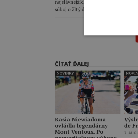
najslávnejších vrcholov cyklistiky.
súboj o žltý dres, v ktorom vedúcu M
ČÍTAŤ ĎALEJ
NOVINKY
NOVI
Kasia Niewiadoma
Výsl
ovládla legendárny
de F
Mont Ventoux. Po
7. AUG
neuveriteľnom výkone