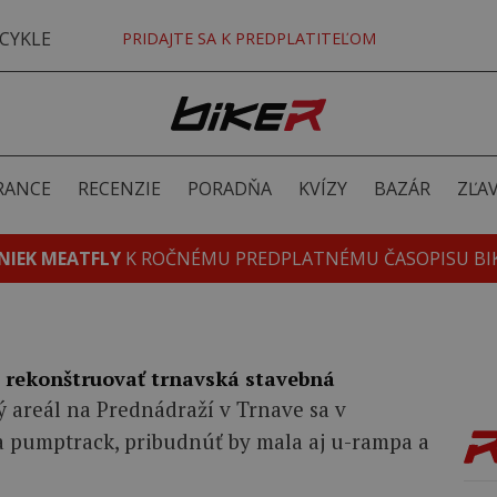
CYKLE
PRIDAJTE SA K PREDPLATITEĽOM
RANCE
RECENZIE
PORADŇA
KVÍZY
BAZÁR
ZĽA
NIEK MEATFLY
K ROČNÉMU PREDPLATNÉMU ČASOPISU BI
e rekonštruovať trnavská stavebná
 areál na Prednádraží v Trnave sa v
a pumptrack, pribudnúť by mala aj u-rampa a