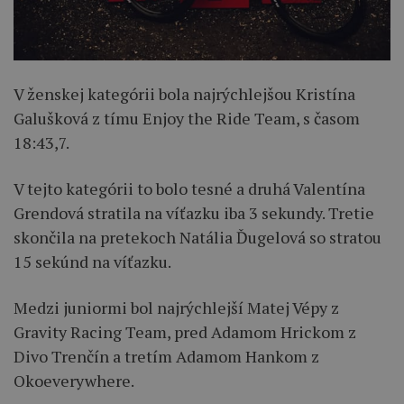
V ženskej kategórii bola najrýchlejšou Kristína
Galušková z tímu Enjoy the Ride Team, s časom
18:43,7.
V tejto kategórii to bolo tesné a druhá Valentína
Grendová stratila na víťazku iba 3 sekundy. Tretie
skončila na pretekoch Natália Ďugelová so stratou
15 sekúnd na víťazku.
Medzi juniormi bol najrýchlejší Matej Vépy z
Gravity Racing Team, pred Adamom Hrickom z
Divo Trenčín a tretím Adamom Hankom z
Okoeverywhere.