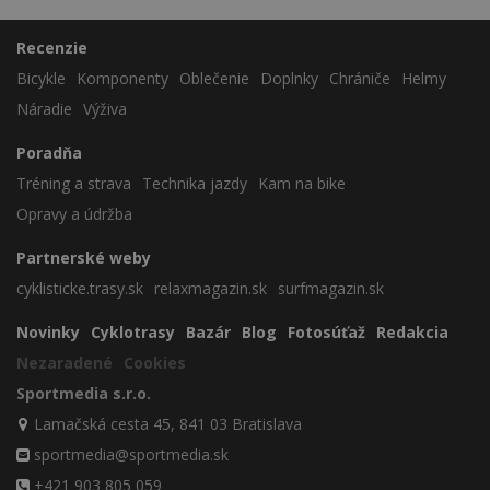
Recenzie
Bicykle
Komponenty
Oblečenie
Doplnky
Chrániče
Helmy
Náradie
Výživa
Poradňa
Tréning a strava
Technika jazdy
Kam na bike
Opravy a údržba
Partnerské weby
cyklisticke.trasy.sk
relaxmagazin.sk
surfmagazin.sk
Novinky
Cyklotrasy
Bazár
Blog
Fotosúťaž
Redakcia
Nezaradené
Cookies
Sportmedia s.r.o.
Lamačská cesta 45, 841 03 Bratislava
sportmedia@sportmedia.sk
+421 903 805 059