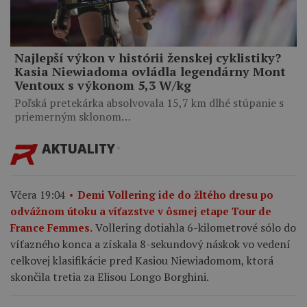
Najlepší výkon v histórii ženskej cyklistiky?
Kasia Niewiadoma ovládla legendárny Mont
Ventoux s výkonom 5,3 W/kg
Poľská pretekárka absolvovala 15,7 km dlhé stúpanie s
priemerným sklonom…
AKTUALITY
Včera 19:04
Demi Vollering ide do žltého dresu po
odvážnom útoku a víťazstve v ôsmej etape Tour de
Vollering dotiahla 6-kilometrové sólo do
France Femmes.
víťazného konca a získala 8-sekundový náskok vo vedení
celkovej klasifikácie pred Kasiou Niewiadomom, ktorá
skončila tretia za Elisou Longo Borghini.