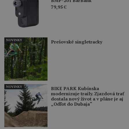
BMP-201 BarBank
79,95
€
NOVINKY
Prešovské singletracky
NOVINKY
BIKE PARK Kubínska
modernizuje traily. Zjazdová trať
dostala nový život a v pláne je aj
„Odľot do Dubaja“