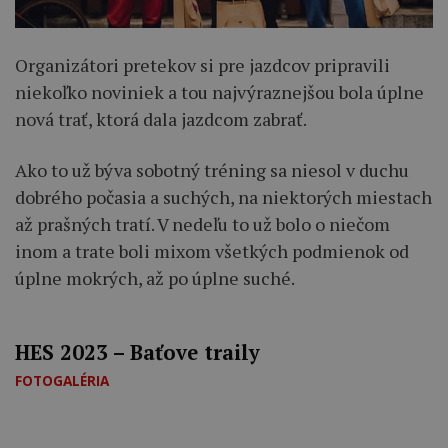
Organizátori pretekov si pre jazdcov pripravili
niekoľko noviniek a tou najvýraznejšou bola úplne
nová trať, ktorá dala jazdcom zabrať.
Ako to už býva sobotný tréning sa niesol v duchu
dobrého počasia a suchých, na niektorých miestach
až prašných tratí. V nedeľu to už bolo o niečom
inom a trate boli mixom všetkých podmienok od
úplne mokrých, až po úplne suché.
HES 2023 – Baťove traily
FOTOGALÉRIA