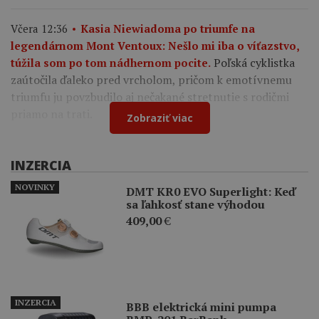
Včera 12:36
Kasia Niewiadoma po triumfe na
legendárnom Mont Ventoux: Nešlo mi iba o víťazstvo,
Poľská cyklistka
túžila som po tom nádhernom pocite.
zaútočila ďaleko pred vrcholom, pričom k emotívnemu
triumfu ju povzbudilo aj nečakané stretnutie s rodičmi
priamo na trati.
Zobraziť viac
INZERCIA
NOVINKY
DMT KR0 EVO Superlight: Keď
sa ľahkosť stane výhodou
409,00
€
INZERCIA
BBB elektrická mini pumpa