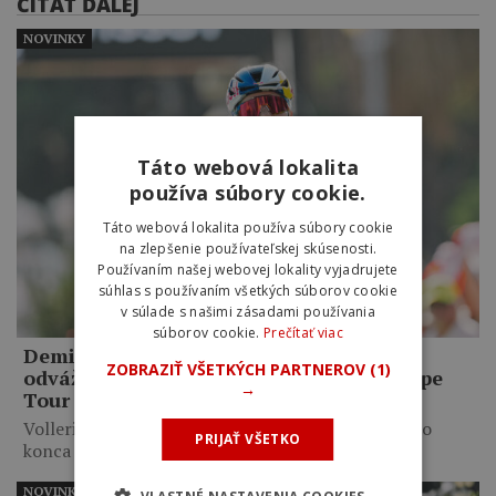
ČÍTAŤ ĎALEJ
NOVINKY
Táto webová lokalita
používa súbory cookie.
Táto webová lokalita používa súbory cookie
na zlepšenie používateľskej skúsenosti.
Používaním našej webovej lokality vyjadrujete
súhlas s používaním všetkých súborov cookie
v súlade s našimi zásadami používania
súborov cookie.
Prečítať viac
Demi Vollering ide do žltého dresu po
ZOBRAZIŤ VŠETKÝCH PARTNEROV
(1)
odvážnom útoku a víťazstve v ôsmej etape
→
Tour de France Femmes
Vollering dotiahla 6-kilometrové sólo do víťazného
PRIJAŤ VŠETKO
konca a získala 8-sekundový…
NOVINKY