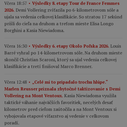
Včera 18:57
Výsledky 8. etapy Tour de France Femmes
Demi Vollering zvíťazila po 6-kilometrovom sóle a
2026.
ujala sa vedenia celkovej klasifikácie. So stratou 17 sekúnd
prišli do cieľa na druhom a treťom mieste Elisa Longo
Borghini a Kasia Niewiadoma.
Louis
Včera 16:30
Výsledky 6. etapy Okolo Poľska 2026.
Barré vyhral po 14-kilometrovom sóle. Na druhom mieste
skončil Christian Scaroni, ktorý sa ujal vedenia celkovej
klasifikácie a tretí finišoval Marco Brenner.
Včera 12:48
„Celé mi to pripadalo trochu hlúpe.“
Marlen Reusser priznala zbytočné taktizovanie s Demi
Kasia Niewiadoma využila
Vollering na Mont Ventoux.
taktické váhanie najväčších favoritiek, necelých desať
kilometrov pred cieľom zaútočila a na Mont Ventoux si
vybojovala etapové víťazstvo aj vedenie v celkovom
poradí.