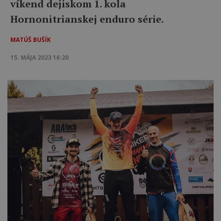
víkend dejiskom 1. kola
Hornonitrianskej enduro série.
MATÚŠ BUŠÍK
15. MÁJA 2023 16:20