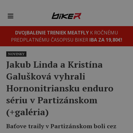
DVOJBALENIE TRENIEK MEATFLY
K ROČNÉMU
PREDPLATNÉMU ČASOPISU BIKER
IBA ZA 19,80€!
NOVINKY
Jakub Linda a Kristína
Galušková vyhrali
Hornonitriansku enduro
sériu v Partizánskom
(+galéria)
Baťove traily v Partizánskom boli cez