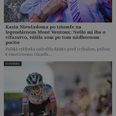
Kasia Niewiadoma po triumfe na
legendárnom Mont Ventoux: Nešlo mi iba o
víťazstvo, túžila som po tom nádhernom
pocite
Poľská cyklistka zaútočila ďaleko pred vrcholom, pričom
k emotívnemu triumfu…
NOVINKY