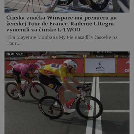
Čínska značka Winspace má premiéru na
ženskej Tour de France. Radenie Ultegra
vymenili za čínske L-TWOO
Tím Mayenne Monbana My Pie nasadil v časovke na
Tour…
NOVINKY