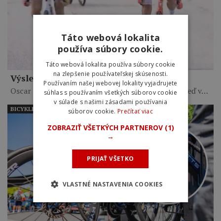
Táto webová lokalita
používa súbory cookie.
Táto webová lokalita používa súbory cookie
na zlepšenie používateľskej skúsenosti.
Výsledky 2. etapy Okolo Burgosu 2026
Používaním našej webovej lokality vyjadrujete
Oscar Onley triumfoval na vrchole Valle del Sol, keď v…
súhlas s používaním všetkých súborov cookie
v súlade s našimi zásadami používania
BICYKLE PROFESIONÁLNYCH CYKLISTOV
súborov cookie.
Prečítať viac
ZOBRAZIŤ VŠETKÝCH PARTNEROV
(1)
→
PRIJAŤ VŠETKO
VLASTNÉ NASTAVENIA COOKIES