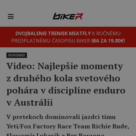
DVOJBALENIE TRENIEK MEATFLY
K ROČNÉMU
PREDPLATNÉMU ČASOPISU BIKER
IBA ZA 19,80€!
NOVINKY
Video: Najlepšie momenty
z druhého kola svetového
pohára v disciplíne enduro
v Austrálii
V pretekoch dominovali jazdci tímu
Yeti/Fox Factory Race Team Richie Rude,
Slawomir Lukasik a Bex Baraona.