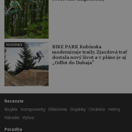
NOVINKY
BIKE PARK Kubínska
modernizuje traily. Zjazdová trať
dostala nový život a v pláne je aj
„Odľot do Dubaja“
Recenzie
Bicykle
Komponenty
Oblečenie
Doplnky
Chrániče
Helmy
Náradie
Výživa
Poradňa