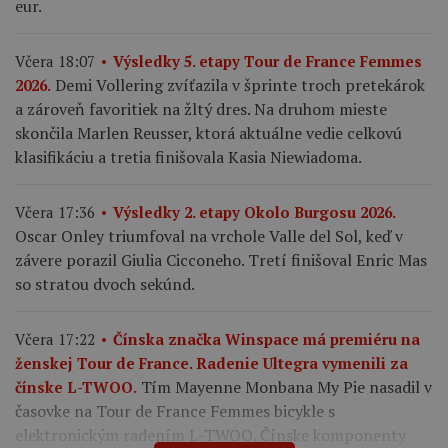
eur.
Včera 18:07
Výsledky 5. etapy Tour de France Femmes
Demi Vollering zvíťazila v šprinte troch pretekárok
2026.
a zároveň favoritiek na žltý dres. Na druhom mieste
skončila Marlen Reusser, ktorá aktuálne vedie celkovú
klasifikáciu a tretia finišovala Kasia Niewiadoma.
Včera 17:36
Výsledky 2. etapy Okolo Burgosu 2026.
Oscar Onley triumfoval na vrchole Valle del Sol, keď v
závere porazil Giulia Cicconeho. Tretí finišoval Enric Mas
so stratou dvoch sekúnd.
Včera 17:22
Čínska značka Winspace má premiéru na
ženskej Tour de France. Radenie Ultegra vymenili za
Tím Mayenne Monbana My Pie nasadil v
čínske L-TWOO.
časovke na Tour de France Femmes bicykle s
elektronickým radením L-TWOO. Čínske komponenty