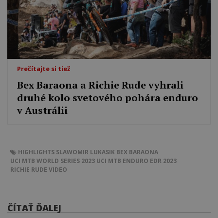
Prečítajte si tiež
Bex Baraona a Richie Rude vyhrali
druhé kolo svetového pohára enduro
v Austrálii
HIGHLIGHTS
SLAWOMIR LUKASIK
BEX BARAONA
UCI MTB WORLD SERIES 2023
UCI MTB ENDURO
EDR 2023
RICHIE RUDE
VIDEO
ČÍTAŤ ĎALEJ