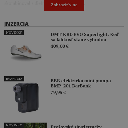
skombinoval s dielmi Shimano a Cybrei.
Zobraziť viac
INZERCIA
NOVINKY
DMT KR0 EVO Superlight: Keď
sa ľahkosť stane výhodou
409,00
€
INZERCIA
BBB elektrická mini pumpa
BMP-201 BarBank
79,95
€
NOVINKY
Prešovské singletracky