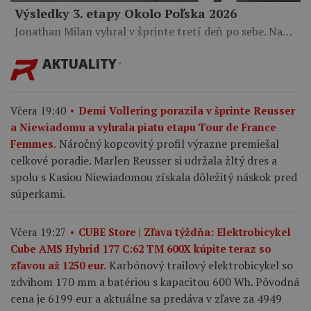
Výsledky 3. etapy Okolo Poľska 2026
Jonathan Milan vyhral v šprinte tretí deň po sebe. Na…
AKTUALITY
Včera 19:40
Demi Vollering porazila v šprinte Reusser
a Niewiadomu a vyhrala piatu etapu Tour de France
Náročný kopcovitý profil výrazne premiešal
Femmes.
celkové poradie. Marlen Reusser si udržala žltý dres a
spolu s Kasiou Niewiadomou získala dôležitý náskok pred
súperkami.
Včera 19:27
CUBE Store | Zľava týždňa: Elektrobicykel
Cube AMS Hybrid 177 C:62 TM 600X kúpite teraz so
Karbónový trailový elektrobicykel so
zľavou až 1250 eur.
zdvihom 170 mm a batériou s kapacitou 600 Wh. Pôvodná
cena je 6199 eur a aktuálne sa predáva v zľave za 4949