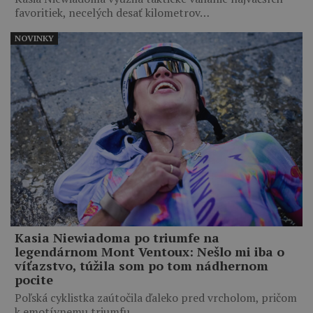
favoritiek, necelých desať kilometrov…
NOVINKY
Kasia Niewiadoma po triumfe na
legendárnom Mont Ventoux: Nešlo mi iba o
víťazstvo, túžila som po tom nádhernom
pocite
Poľská cyklistka zaútočila ďaleko pred vrcholom, pričom
k emotívnemu triumfu…