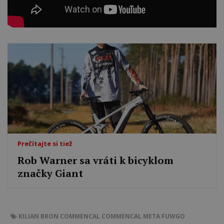
Prečítajte si tiež
Rob Warner sa vráti k bicyklom
značky Giant
KILIAN BRON
COMMENCAL
COMMENCAL META
FUWGO