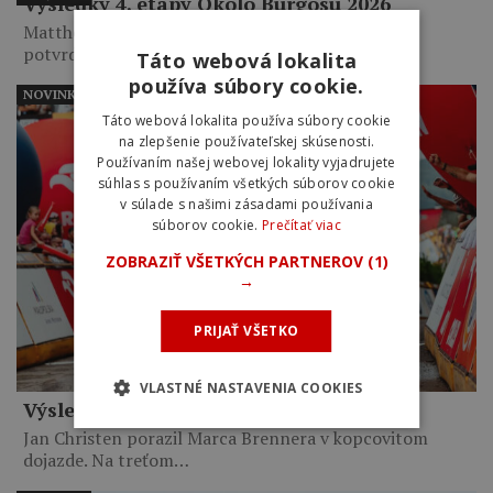
Výsledky 4. etapy Okolo Burgosu 2026
Matthew Brennan vyhral v hromadnom šprinte a
potvrdil rolu najlepšieho…
Táto webová lokalita
používa súbory cookie.
NOVINKY
Táto webová lokalita používa súbory cookie
na zlepšenie používateľskej skúsenosti.
Používaním našej webovej lokality vyjadrujete
súhlas s používaním všetkých súborov cookie
v súlade s našimi zásadami používania
súborov cookie.
Prečítať viac
ZOBRAZIŤ VŠETKÝCH PARTNEROV
(1)
→
PRIJAŤ VŠETKO
VLASTNÉ NASTAVENIA COOKIES
Výsledky 5. etapy Okolo Poľska 2026
Jan Christen porazil Marca Brennera v kopcovitom
dojazde. Na treťom…