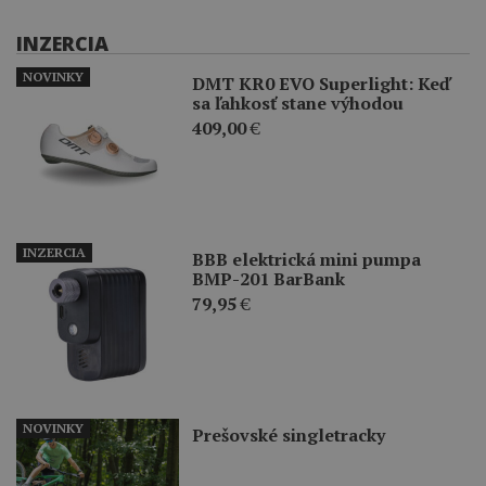
INZERCIA
NOVINKY
DMT KR0 EVO Superlight: Keď
sa ľahkosť stane výhodou
409,00
€
INZERCIA
BBB elektrická mini pumpa
BMP-201 BarBank
79,95
€
NOVINKY
Prešovské singletracky