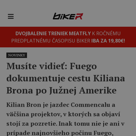
DVOJBALENIE TRENIEK MEATFLY
K ROČNÉMU
PREDPLATNÉMU ČASOPISU BIKER
IBA ZA 19,80€!
NOVINKY
Musíte vidieť: Fuego
dokumentuje cestu Kiliana
Brona po Južnej Amerike
Kilian Bron je jazdec Commencalu a
väčšina projektov, v ktorých sa objaví
stojí za pozretie. Inak tomu nie je ani v
prípade najnovšieho počinu Fuego,