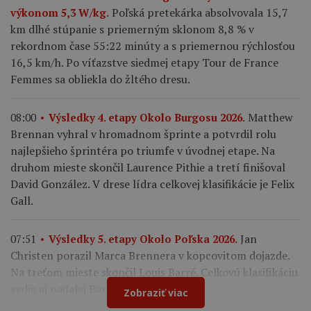
Poľská pretekárka absolvovala 15,7
výkonom 5,3 W/kg.
km dlhé stúpanie s priemerným sklonom 8,8 % v
rekordnom čase 55:22 minúty a s priemernou rýchlosťou
16,5 km/h. Po víťazstve siedmej etapy Tour de France
Femmes sa obliekla do žltého dresu.
Matthew
08:00
Výsledky 4. etapy Okolo Burgosu 2026.
Brennan vyhral v hromadnom šprinte a potvrdil rolu
najlepšieho šprintéra po triumfe v úvodnej etape. Na
druhom mieste skončil Laurence Pithie a tretí finišoval
David González. V drese lídra celkovej klasifikácie je Felix
Gall.
Jan
07:51
Výsledky 5. etapy Okolo Poľska 2026.
Christen porazil Marca Brennera v kopcovitom dojazde.
Na treťom mieste skončil Louis Barré. Celkovú klasifikáciu
vedie aj naďalej Bart Lemmen.
Zobraziť viac