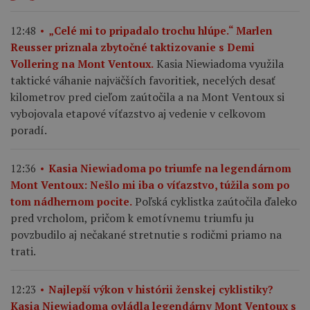
12:48
„Celé mi to pripadalo trochu hlúpe.“ Marlen
Reusser priznala zbytočné taktizovanie s Demi
Kasia Niewiadoma využila
Vollering na Mont Ventoux.
taktické váhanie najväčších favoritiek, necelých desať
kilometrov pred cieľom zaútočila a na Mont Ventoux si
vybojovala etapové víťazstvo aj vedenie v celkovom
poradí.
12:36
Kasia Niewiadoma po triumfe na legendárnom
Mont Ventoux: Nešlo mi iba o víťazstvo, túžila som po
Poľská cyklistka zaútočila ďaleko
tom nádhernom pocite.
pred vrcholom, pričom k emotívnemu triumfu ju
povzbudilo aj nečakané stretnutie s rodičmi priamo na
trati.
12:23
Najlepší výkon v histórii ženskej cyklistiky?
Kasia Niewiadoma ovládla legendárny Mont Ventoux s