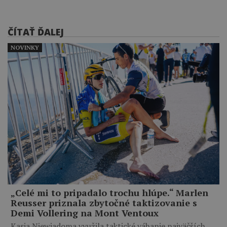
ČÍTAŤ ĎALEJ
NOVINKY
„Celé mi to pripadalo trochu hlúpe.“ Marlen
Reusser priznala zbytočné taktizovanie s
Demi Vollering na Mont Ventoux
Kasia Niewiadoma využila taktické váhanie najväčších