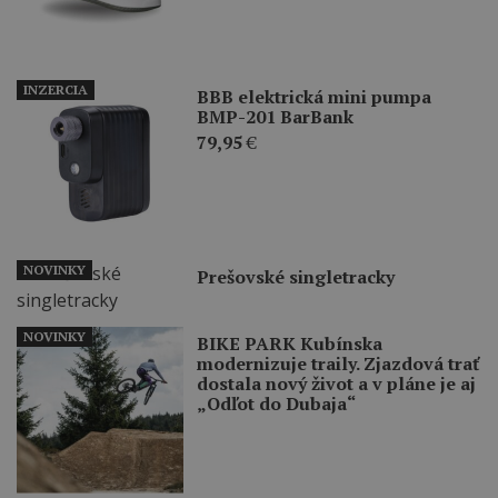
INZERCIA
BBB elektrická mini pumpa
BMP-201 BarBank
79,95
€
NOVINKY
Prešovské singletracky
NOVINKY
BIKE PARK Kubínska
modernizuje traily. Zjazdová trať
dostala nový život a v pláne je aj
„Odľot do Dubaja“