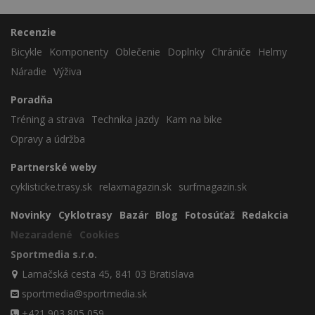
Recenzie
Bicykle
Komponenty
Oblečenie
Doplnky
Chrániče
Helmy
Náradie
Výživa
Poradňa
Tréning a strava
Technika jazdy
Kam na bike
Opravy a údržba
Partnerské weby
cyklisticke.trasy.sk
relaxmagazin.sk
surfmagazin.sk
Novinky
Cyklotrasy
Bazár
Blog
Fotosúťaž
Redakcia
Nezaradené
Cookies
Sportmedia s.r.o.
Lamačská cesta 45, 841 03 Bratislava
sportmedia@sportmedia.sk
+421 903 805 059