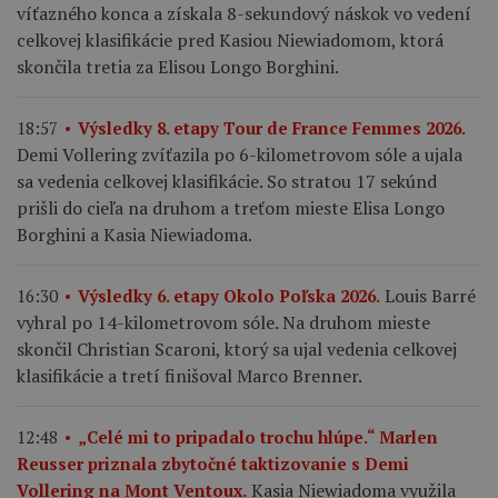
víťazného konca a získala 8-sekundový náskok vo vedení
celkovej klasifikácie pred Kasiou Niewiadomom, ktorá
skončila tretia za Elisou Longo Borghini.
18:57
Výsledky 8. etapy Tour de France Femmes 2026.
Demi Vollering zvíťazila po 6-kilometrovom sóle a ujala
sa vedenia celkovej klasifikácie. So stratou 17 sekúnd
prišli do cieľa na druhom a treťom mieste Elisa Longo
Borghini a Kasia Niewiadoma.
Louis Barré
16:30
Výsledky 6. etapy Okolo Poľska 2026.
vyhral po 14-kilometrovom sóle. Na druhom mieste
skončil Christian Scaroni, ktorý sa ujal vedenia celkovej
klasifikácie a tretí finišoval Marco Brenner.
12:48
„Celé mi to pripadalo trochu hlúpe.“ Marlen
Reusser priznala zbytočné taktizovanie s Demi
Kasia Niewiadoma využila
Vollering na Mont Ventoux.