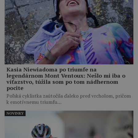
Kasia Niewiadoma po triumfe na
legendárnom Mont Ventoux: Nešlo mi iba o
víťazstvo, túžila som po tom nádhernom
pocite
Poľská cyklistka zaútočila ďaleko pred vrcholom, pričom
k emotívnemu triumfu…
NOVINKY