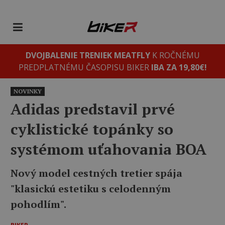
DVOJBALENIE TRENIEK MEATFLY
K ROČNÉMU
PREDPLATNÉMU ČASOPISU BIKER
IBA ZA 19,80€!
NOVINKY
Adidas predstavil prvé
cyklistické topánky so
systémom uťahovania BOA
Nový model cestných tretier spája
"klasickú estetiku s celodenným
pohodlím".