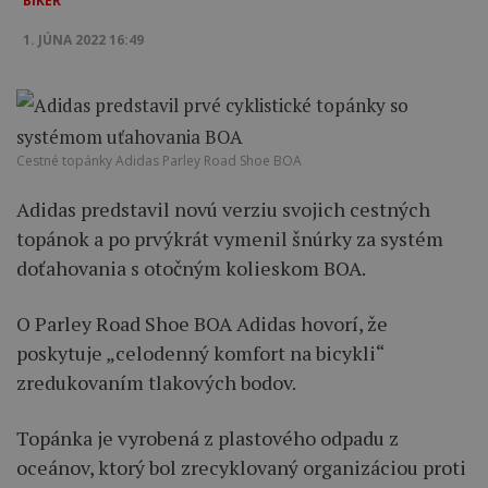
BIKER
1. JÚNA 2022 16:49
Cestné topánky Adidas Parley Road Shoe BOA
Adidas predstavil novú verziu svojich cestných
topánok a po prvýkrát vymenil šnúrky za systém
doťahovania s otočným kolieskom BOA.
O Parley Road Shoe BOA Adidas hovorí, že
poskytuje „celodenný komfort na bicykli“
zredukovaním tlakových bodov.
Topánka je vyrobená z plastového odpadu z
oceánov, ktorý bol zrecyklovaný organizáciou proti