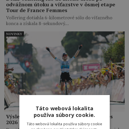
odvážnom útoku a víťazstve v ôsmej etape
Tour de France Femmes
Vollering dotiahla 6-kilometrové sólo do víťazného
konca a získala 8-sekundový…
NOVINKY
Táto webová lokalita
používa súbory cookie.
Výsledky 8. etapy Tour de France Femmes
2026
Táto webová lokalita používa súbory cookie