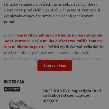
taktické váhanie najväčších favoritiek, necelých desať
kilometrov pred cieľom zaútočila a na Mont Ventoux si
vybojovala etapové víťazstvo aj vedenie v celkovom
poradí.
12:36
Kasia Niewiadoma po triumfe na legendárnom
Mont Ventoux: Nešlo mi iba o víťazstvo, túžila som po
Poľská cyklistka zaútočila ďaleko
tom nádhernom pocite.
pred vrcholom, pričom k emotívnemu triumfu ju
povzbudilo aj nečakané stretnutie s rodičmi priamo na
trati.
Zobraziť viac
INZERCIA
NOVINKY
DMT KR0 EVO Superlight: Keď
sa ľahkosť stane výhodou
409,00
€