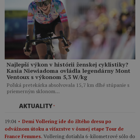
Najlepší výkon v histórii ženskej cyklistiky?
Kasia Niewiadoma ovládla legendárny Mont
Ventoux s výkonom 5,3 W/kg
Poľská pretekárka absolvovala 15,7 km dlhé stúpanie s
priemerným sklonom…
AKTUALITY
19:04
Demi Vollering ide do žltého dresu po
odvážnom útoku a víťazstve v ôsmej etape Tour de
Vollering dotiahla 6-kilometrové sólo do
France Femmes.