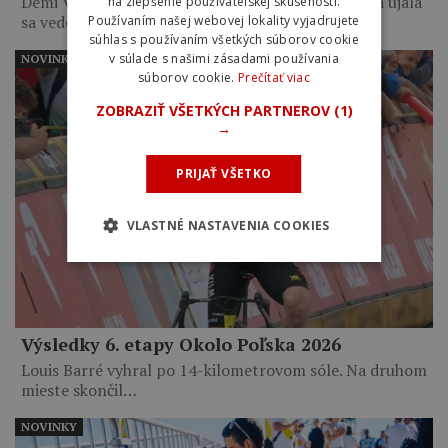
Demi Vollering zvíťazila po 6-kilometrovom sóle a ujala
na zlepšenie používateľskej skúsenosti.
sa vedenia…
Používaním našej webovej lokality vyjadrujete
súhlas s používaním všetkých súborov cookie
v súlade s našimi zásadami používania
NOVINKY
súborov cookie.
Prečítať viac
ZOBRAZIŤ VŠETKÝCH PARTNEROV
(1)
→
PRIJAŤ VŠETKO
VLASTNÉ NASTAVENIA COOKIES
Výsledky 6. etapy Okolo Poľska 2026
Louis Barré vyhral po 14-kilometrovom sóle. Na druhom
mieste skončil…
NOVINKY