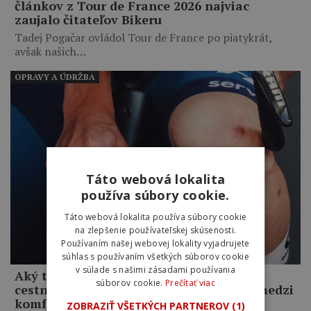
článkov z Tour de France 2026 najviac
zaujalo čitateľov Bikeru
Tadej Pogačar ovládol Tour de France po piatykrát,
avšak našich…
OPRAVY A ÚDRŽBA
Táto webová lokalita
používa súbory cookie.
Táto webová lokalita používa súbory cookie
na zlepšenie používateľskej skúsenosti.
Používaním našej webovej lokality vyjadrujete
súhlas s používaním všetkých súborov cookie
v súlade s našimi zásadami používania
Aký tlak by ste mali mať v plášťoch na
súborov cookie.
Prečítať viac
cestnom bicykli a ako nájsť rovnováhu medzi
komfortom a rýchlosťou?
ZOBRAZIŤ VŠETKÝCH PARTNEROV
(1)