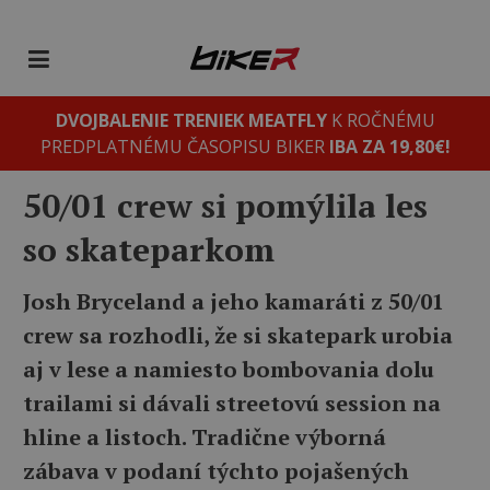
DVOJBALENIE TRENIEK MEATFLY
K ROČNÉMU
PREDPLATNÉMU ČASOPISU BIKER
IBA ZA 19,80€!
50/01 crew si pomýlila les
so skateparkom
Josh Bryceland a jeho kamaráti z 50/01
crew sa rozhodli, že si skatepark urobia
aj v lese a namiesto bombovania dolu
trailami si dávali streetovú session na
hline a listoch. Tradične výborná
zábava v podaní týchto pojašených