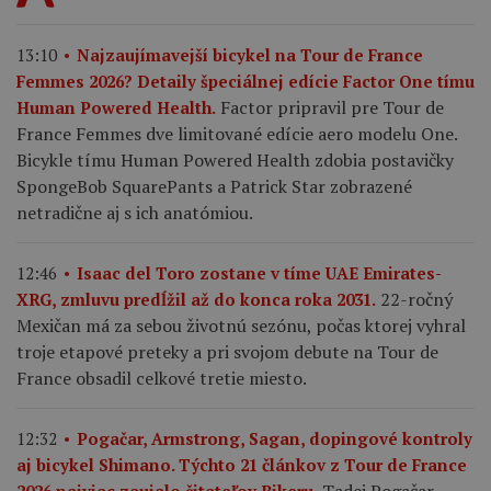
13:10
Najzaujímavejší bicykel na Tour de France
Femmes 2026? Detaily špeciálnej edície Factor One tímu
Factor pripravil pre Tour de
Human Powered Health.
France Femmes dve limitované edície aero modelu One.
Bicykle tímu Human Powered Health zdobia postavičky
SpongeBob SquarePants a Patrick Star zobrazené
netradične aj s ich anatómiou.
12:46
Isaac del Toro zostane v tíme UAE Emirates-
22-ročný
XRG, zmluvu predĺžil až do konca roka 2031.
Mexičan má za sebou životnú sezónu, počas ktorej vyhral
troje etapové preteky a pri svojom debute na Tour de
France obsadil celkové tretie miesto.
12:32
Pogačar, Armstrong, Sagan, dopingové kontroly
aj bicykel Shimano. Týchto 21 článkov z Tour de France