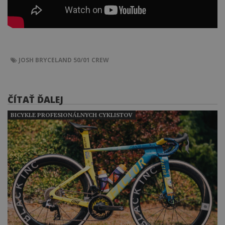
JOSH BRYCELAND
50/01 CREW
ČÍTAŤ ĎALEJ
BICYKLE PROFESIONÁLNYCH CYKLISTOV