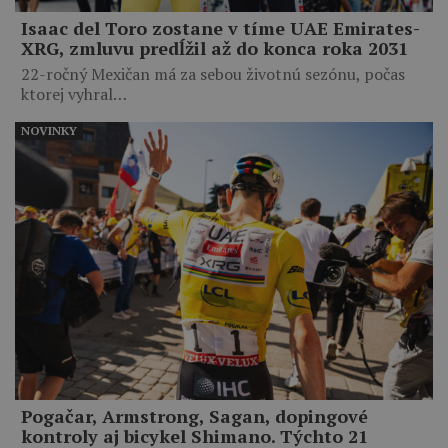
Isaac del Toro zostane v tíme UAE Emirates-
XRG, zmluvu predĺžil až do konca roka 2031
22-ročný Mexičan má za sebou životnú sezónu, počas
ktorej vyhral…
NOVINKY
Pogačar, Armstrong, Sagan, dopingové
kontroly aj bicykel Shimano. Týchto 21