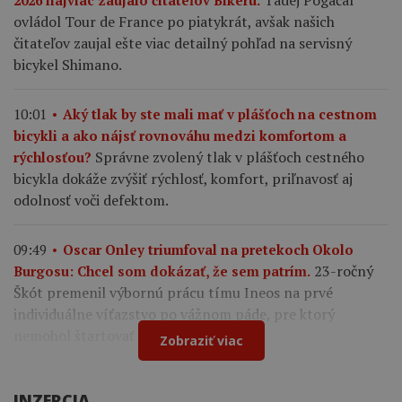
Tadej Pogačar
2026 najviac zaujalo čitateľov Bikeru.
ovládol Tour de France po piatykrát, avšak našich
čitateľov zaujal ešte viac detailný pohľad na servisný
bicykel Shimano.
10:01
Aký tlak by ste mali mať v plášťoch na cestnom
bicykli a ako nájsť rovnováhu medzi komfortom a
Správne zvolený tlak v plášťoch cestného
rýchlosťou?
bicykla dokáže zvýšiť rýchlosť, komfort, priľnavosť aj
odolnosť voči defektom.
09:49
Oscar Onley triumfoval na pretekoch Okolo
23-ročný
Burgosu: Chcel som dokázať, že sem patrím.
Škót premenil výbornú prácu tímu Ineos na prvé
individuálne víťazstvo po vážnom páde, pre ktorý
nemohol štartovať na Tour de France.
Zobraziť viac
INZERCIA