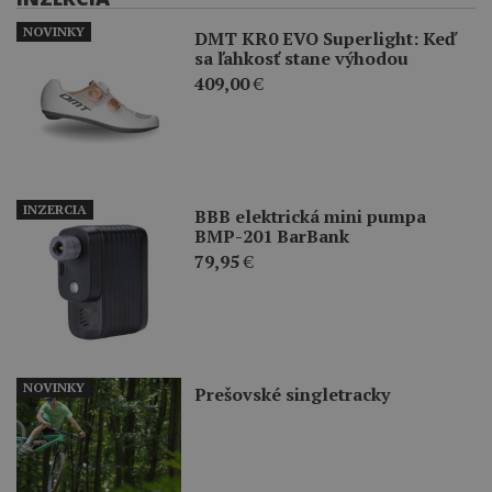
NOVINKY
DMT KR0 EVO Superlight: Keď
sa ľahkosť stane výhodou
409,00
€
INZERCIA
BBB elektrická mini pumpa
BMP-201 BarBank
79,95
€
NOVINKY
Prešovské singletracky