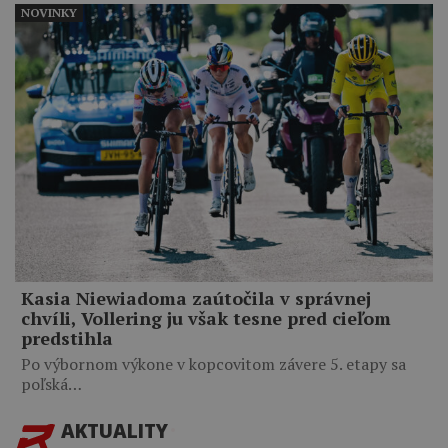
NOVINKY
Kasia Niewiadoma zaútočila v správnej
chvíli, Vollering ju však tesne pred cieľom
predstihla
Po výbornom výkone v kopcovitom závere 5. etapy sa
poľská…
AKTUALITY