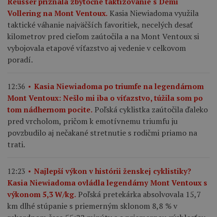
Reusser priznala zbytočné taktizovanie s Demi
Kasia Niewiadoma využila
Vollering na Mont Ventoux.
taktické váhanie najväčších favoritiek, necelých desať
kilometrov pred cieľom zaútočila a na Mont Ventoux si
vybojovala etapové víťazstvo aj vedenie v celkovom
poradí.
12:36
Kasia Niewiadoma po triumfe na legendárnom
Mont Ventoux: Nešlo mi iba o víťazstvo, túžila som po
Poľská cyklistka zaútočila ďaleko
tom nádhernom pocite.
pred vrcholom, pričom k emotívnemu triumfu ju
povzbudilo aj nečakané stretnutie s rodičmi priamo na
trati.
12:23
Najlepší výkon v histórii ženskej cyklistiky?
Kasia Niewiadoma ovládla legendárny Mont Ventoux s
Poľská pretekárka absolvovala 15,7
výkonom 5,3 W/kg.
km dlhé stúpanie s priemerným sklonom 8,8 % v