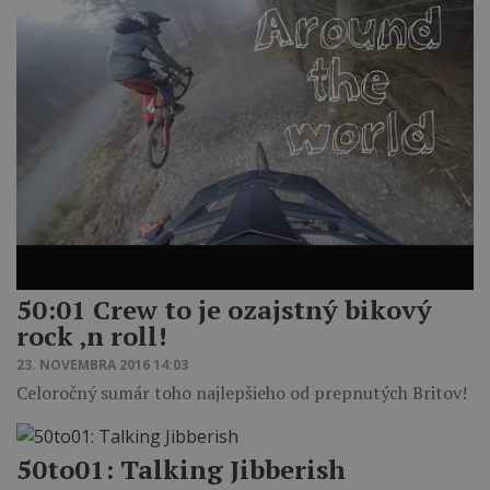
50:01 Crew to je ozajstný bikový
rock ‚n roll!
23. NOVEMBRA 2016 14:03
Celoročný sumár toho najlepšieho od prepnutých Britov!
50to01: Talking Jibberish