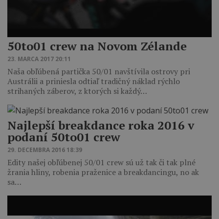
50to01 crew na Novom Zélande
23. MARCA 2017 20:11
Naša obľúbená partička 50/01 navštívila ostrovy pri
Austrálii a priniesla odtiaľ tradičný náklad rýchlo
strihaných záberov, z ktorých si každý…
Najlepší breakdance roka 2016 v
podaní 50to01 crew
29. DECEMBRA 2016 18:39
Edity našej obľúbenej 50/01 crew sú už tak či tak plné
žrania hliny, robenia praženice a breakdancingu, no ak
sa…