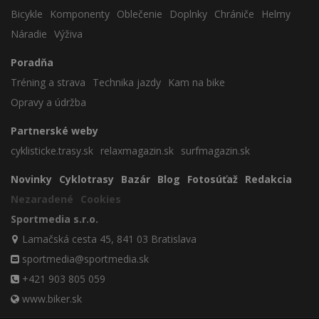
Bicykle
Komponenty
Oblečenie
Doplnky
Chrániče
Helmy
Náradie
Výživa
Poradňa
Tréning a strava
Technika jazdy
Kam na bike
Opravy a údržba
Partnerské weby
cyklisticke.trasy.sk
relaxmagazin.sk
surfmagazin.sk
Novinky
Cyklotrasy
Bazár
Blog
Fotosúťaž
Redakcia
Nezaradené
Cookies
Sportmedia s.r.o.
Lamačská cesta 45, 841 03 Bratislava
sportmedia@sportmedia.sk
+421 903 805 059
www.biker.sk