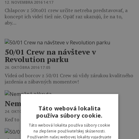
12. NOVEMBRA 2016 14:17
Chlapcov z 50to01 crew určite netreba predstavovať, a
koncept ich videí tiež nie. Opäť raz ukazujú, že na to,
aby…
50/01 Crew na návšteve v
Revolution parku
26. OKTÓBRA 2016 17:05
Videá od borcov z 50/01 Crew sú vždy zárukou kvalitného
jazdenia a zábavných momentov!
Nemožná zákruta
Táto webová lokalita
24. OKTÓBRA 2016 15:03
používa súbory cookie.
Keď to nejde, tak to nejde!
Táto webová lokalita používa súbory cookie
na zlepšenie používateľskej skúsenosti.
Používaním našej webovej lokality vyjadrujete