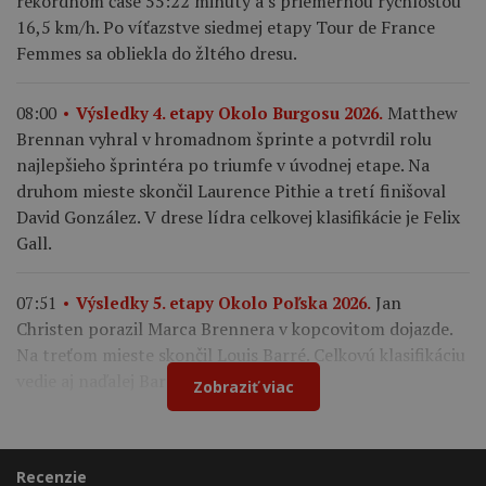
rekordnom čase 55:22 minúty a s priemernou rýchlosťou
16,5 km/h. Po víťazstve siedmej etapy Tour de France
Femmes sa obliekla do žltého dresu.
Matthew
08:00
Výsledky 4. etapy Okolo Burgosu 2026.
Brennan vyhral v hromadnom šprinte a potvrdil rolu
najlepšieho šprintéra po triumfe v úvodnej etape. Na
druhom mieste skončil Laurence Pithie a tretí finišoval
David González. V drese lídra celkovej klasifikácie je Felix
Gall.
Jan
07:51
Výsledky 5. etapy Okolo Poľska 2026.
Christen porazil Marca Brennera v kopcovitom dojazde.
Na treťom mieste skončil Louis Barré. Celkovú klasifikáciu
vedie aj naďalej Bart Lemmen.
Zobraziť viac
Recenzie