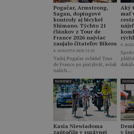
Pogačar, Armstrong,
Aký t
Sagan, dopingové
mať 
kontroly aj bicykel
cest
Shimano. Týchto 21
nájs
článkov z Tour de
komf
France 2026 najviac
rých
zaujalo čitateľov Bikeru
6. AUG
6. AUGUSTA 2026 12:32
Správn
Tadej Pogačar ovládol Tour
plášťo
de France po piatykrát, avšak
dokáže
našich…
NOVINKY
NOVI
Kasia Niewiadoma
Demi
zaútočila v správnej
v špr