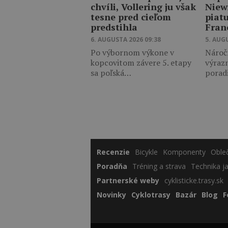
chvíli, Vollering ju však
Niew
tesne pred cieľom
piat
predstihla
Fran
6. AUGUSTA 2026 09:38
5. AUG
Po výbornom výkone v
Nároč
kopcovitom závere 5. etapy
výraz
sa poľská…
porad
Recenzie
Bicykle
Komponenty
Oble
Poradňa
Tréning a strava
Technika j
Partnerské weby
cyklisticke.trasy.sk
Novinky
Cyklotrasy
Bazár
Blog
F