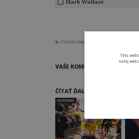
Mark Wallace
CYKLISTI
NAJLEPŠÍ CYKLISTI
KVÍZ
KVÍZY
C
Táto webo
našej webo
VAŠE KOMENTÁRE
ČÍTAŤ ĎALEJ
NOVINKY
OPRAV