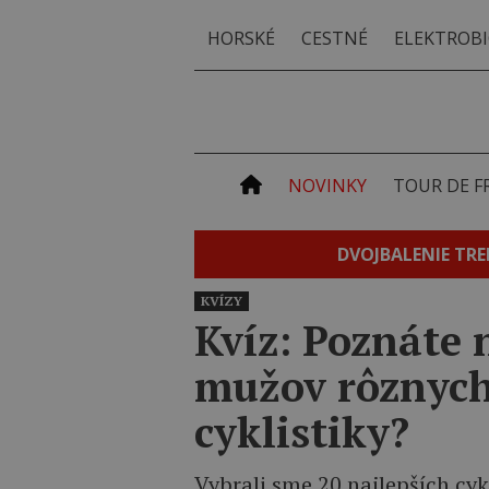
HORSKÉ
CESTNÉ
ELEKTROBI
NOVINKY
TOUR DE F
DVOJBALENIE TRE
KVÍZY
Kvíz: Poznáte 
mužov rôznych 
cyklistiky?
Vybrali sme 20 najlepších cykl