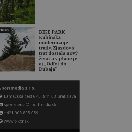
INKY
BIKE PARK
Kubínska
modernizuje
traily. Zjazdová
trať dostala nový
život a v pláne je
aj „Odľot do
Dubaja“
Sportmedia s.r.o.
Lamačská cesta 45, 841 03 Bratislava
sportmedia@sportmedia.sk
+421 903 805 059
www.biker.sk