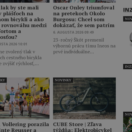
lak by ste mali
Oscar Onley triumfoval
IN
v plášťoch na
na pretekoch Okolo
nom bicykli a ako
Burgosu: Chcel som
NOV
ť rovnováhu medzi
dokázať, že sem patrím
ortom a
6. AUGUSTA 2026 09:49
losťou?
23-ročný Škót premenil
USTA 2026 10:01
výbornú prácu tímu Ineos na
e zvolený tlak v
prvé individuálne…
ch cestného bicykla
 zvýšiť rýchlosť,…
INZ
NKY
NOVINKY
NOV
 Vollering porazila
CUBE Store | Zľava
inte Reusser a
týždňa: Elektrobicykel