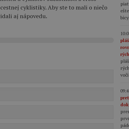
piat
cestnej cyklistiky. Aby ste to mali o niečo
ešte
ridali aj nápovedu.
bic
10:0
plá
rov
rýc
pláš
rých
voči
09:4
pre
dok
pre
prv
pád