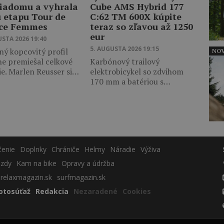
iadomu a vyhrala
Cube AMS Hybrid 177
u etapu Tour de
C:62 TM 600X kúpite
ce Femmes
teraz so zľavou až 1250
eur
USTA 2026 19:40
5. AUGUSTA 2026 19:15
ný kopcovitý profil
NOV
ne premiešal celkové
Karbónový trailový
ie. Marlen Reusser si…
elektrobicykel so zdvihom
170 mm a batériou s…
čenie
Doplnky
Chrániče
Helmy
Náradie
Výživa
azdy
Kam na bike
Opravy a údržba
relaxmagazin.sk
surfmagazin.sk
otosúťaž
Redakcia
Nezaradené
Cookies