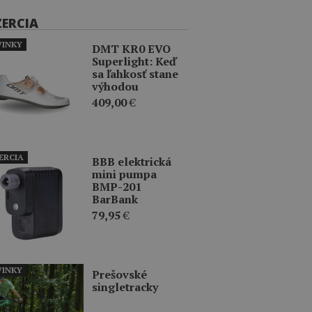
ZERCIA
INKY
DMT KR0 EVO
Superlight: Keď
sa ľahkosť stane
výhodou
409,00
€
ERCIA
BBB elektrická
mini pumpa
BMP-201
BarBank
79,95
€
INKY
Prešovské
singletracky