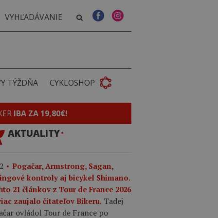
VY TÝŽDŇA
CYKLOSHOP
KER
IBA ZA 19,80€!
AKTUALITY
2
Pogačar, Armstrong, Sagan,
ingové kontroly aj bicykel Shimano.
hto 21 článkov z Tour de France 2026
Tadej
iac zaujalo čitateľov Bikeru.
ačar ovládol Tour de France po