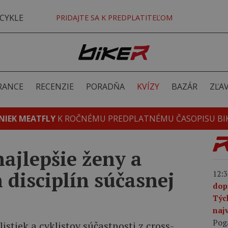
CYKLE
PRIDAJTE SA K PREDPLATITEĽOM
RANCE
RECENZIE
PORADŇA
KVÍZY
BAZÁR
ZĽA
NIEK MEATFLY
K ROČNÉMU PREDPLATNÉMU ČASOPISU BI
najlepšie ženy a
disciplín súčasnej
12:3
dop
Týc
najv
Pog
istiek a cyklistov súčastnosti z cross-