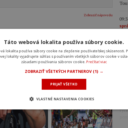
Tou
Zobraziť nápovedu
09:3
sprá
pre
výko
YKLISTKY
NALEPŠIE CYKLISTKY
Táto webová lokalita používa súbory cookie.
poľs
vá lokalita používa súbory cookie na zlepšenie používateľskej skúsenosti. 
mies
vej lokality vyjadrujete súhlas s používaním všetkých súborov cookie v súla
poz
zásadami používania súborov cookie.
Prečítať viac
de 
ZOBRAZIŤ VŠETKÝCH PARTNEROV
(1) →
09:3
PRIJAŤ VŠETKO
zra
Y A ÚDRŽBA
NOVINKY
Fra
VLASTNÉ NASTAVENIA COOKIES
kart
rých
pom