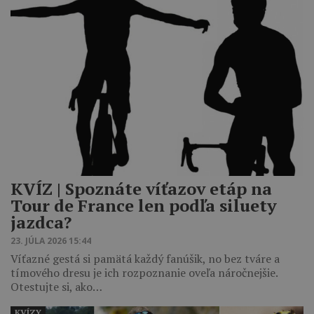
KVÍZ | Spoznáte víťazov etáp na
Tour de France len podľa siluety
jazdca?
23. JÚLA 2026 15:44
Víťazné gestá si pamätá každý fanúšik, no bez tváre a
tímového dresu je ich rozpoznanie oveľa náročnejšie.
Otestujte si, ako…
KVÍZY