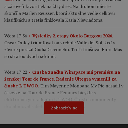
a zároveň favoritiek na žltý dres. Na druhom mieste
skončila Marlen Reusser, ktorá aktuálne vedie celkovú
klasifikáciu a tretia finišovala Kasia Niewiadoma.
Včera 17:36
Výsledky 2. etapy Okolo Burgosu 2026.
Oscar Onley triumfoval na vrchole Valle del Sol, keď v
závere porazil Giulia Cicconeho. Tretí finišoval Enric Mas
so stratou dvoch sekúnd.
Včera 17:22
Čínska značka Winspace má premiéru na
ženskej Tour de France. Radenie Ultegra vymenili za
Tím Mayenne Monbana My Pie nasadil v
čínske L-TWOO.
časovke na Tour de France Femmes bicykle s
elektronickým radením L-TWOO. Čínske komponenty
skombinoval s dielmi Shimano a Cybrei.
Zobraziť viac