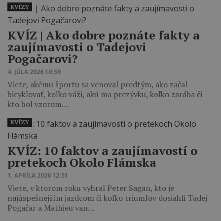
KVÍZY
KVÍZ ‎| Ako dobre poznáte fakty a
zaujímavosti o Tadejovi
Pogačarovi?
4. JÚLA 2026 10:59
Viete, akému športu sa venoval predtým, ako začal
bicyklovať, koľko váži, akú ma prezývku, koľko zarába či
kto bol vzorom…
KVÍZY
KVÍZ: 10 faktov a zaujímavostí o
pretekoch Okolo Flámska
1. APRÍLA 2026 12:51
Viete, v ktorom roku vyhral Peter Sagan, kto je
najúspešnejším jazdcom či koľko triumfov dosiahli Tadej
Pogačar a Mathieu van…