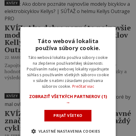
KVÍZY
KVÍZ: Ako dobre poznáte najnovšie
modely bicyklov a elektrobicyklov
Táto webová lokalita
Kellys? ‎| SÚŤAŽ o helmu Kellys
používa súbory cookie.
Outrage PRO
Táto webová lokalita používa súbory cookie
22. MARCA 2026 12:14
na zlepšenie používateľskej skúsenosti.
Zapojte sa do súťaže o helmu Kellys Outrage PRO v
Používaním našej webovej lokality vyjadrujete
hodnote 119,90 eur. Stačí odpovedať na všetky otázky a
súhlas s používaním všetkých súborov cookie
výsledok…
v súlade s našimi zásadami používania
súborov cookie.
Prečítať viac
ZOBRAZIŤ VŠETKÝCH PARTNEROV
(1)
KVÍZY
→
KVÍZ | Ako dobre poznáte dopravné
PRIJAŤ VŠETKO
značky, ktoré by mal ovládať každý
cyklista?
VLASTNÉ NASTAVENIA COOKIES
19. FEBRUÁRA 2026 13:04