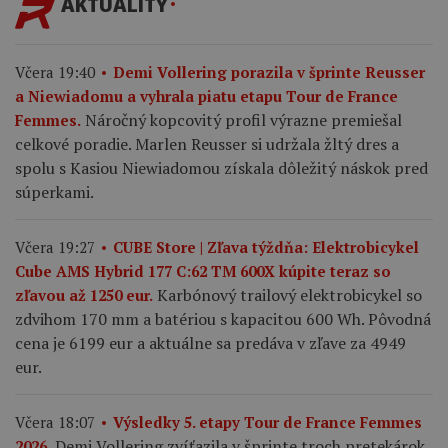
AKTUALITY
Včera 19:40
Demi Vollering porazila v šprinte Reusser
a Niewiadomu a vyhrala piatu etapu Tour de France
Náročný kopcovitý profil výrazne premiešal
Femmes.
celkové poradie. Marlen Reusser si udržala žltý dres a
spolu s Kasiou Niewiadomou získala dôležitý náskok pred
súperkami.
Včera 19:27
CUBE Store | Zľava týždňa: Elektrobicykel
Cube AMS Hybrid 177 C:62 TM 600X kúpite teraz so
Karbónový trailový elektrobicykel so
zľavou až 1250 eur.
zdvihom 170 mm a batériou s kapacitou 600 Wh. Pôvodná
cena je 6199 eur a aktuálne sa predáva v zľave za 4949
eur.
Včera 18:07
Výsledky 5. etapy Tour de France Femmes
Demi Vollering zvíťazila v šprinte troch pretekárok
2026.