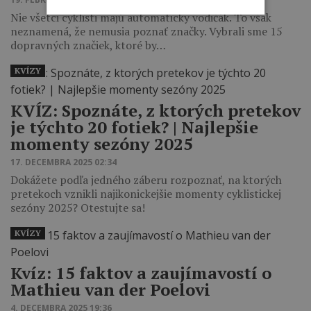
Nie všetci cyklisti majú automaticky vodičák. To však
neznamená, že nemusia poznať značky. Vybrali sme 15
dopravných značiek, ktoré by…
KVÍZY
KVÍZ: Spoznáte, z ktorých pretekov
je týchto 20 fotiek? | Najlepšie
momenty sezóny 2025
17. DECEMBRA 2025 02:34
Dokážete podľa jedného záberu rozpoznať, na ktorých
pretekoch vznikli najikonickejšie momenty cyklistickej
sezóny 2025? Otestujte sa!
KVÍZY
Kvíz: 15 faktov a zaujímavostí o
Mathieu van der Poelovi
4. DECEMBRA 2025 19:36