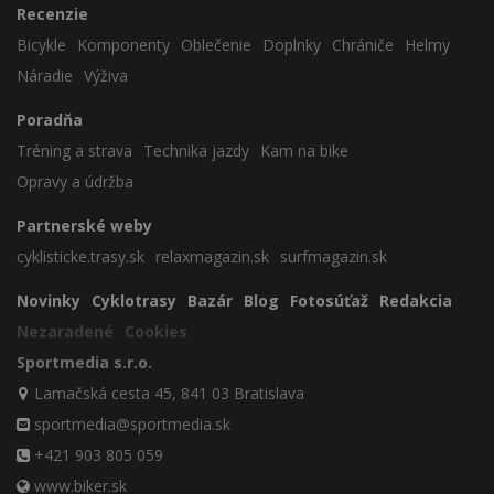
Recenzie
Bicykle
Komponenty
Oblečenie
Doplnky
Chrániče
Helmy
Náradie
Výživa
Poradňa
Tréning a strava
Technika jazdy
Kam na bike
Opravy a údržba
Partnerské weby
cyklisticke.trasy.sk
relaxmagazin.sk
surfmagazin.sk
Novinky
Cyklotrasy
Bazár
Blog
Fotosúťaž
Redakcia
Nezaradené
Cookies
Sportmedia s.r.o.
Lamačská cesta 45, 841 03 Bratislava
sportmedia@sportmedia.sk
+421 903 805 059
www.biker.sk