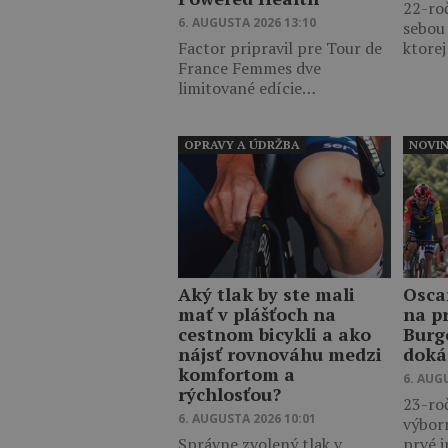
22-ro
6. AUGUSTA 2026 13:10
sebou
Factor pripravil pre Tour de
ktore
France Femmes dve
limitované edície…
OPRAVY A ÚDRŽBA
NOVI
Aký tlak by ste mali
Osca
mať v plášťoch na
na p
cestnom bicykli a ako
Burg
nájsť rovnováhu medzi
doká
komfortom a
6. AUG
rýchlosťou?
23-ro
6. AUGUSTA 2026 10:01
výbor
Správne zvolený tlak v
prvé 