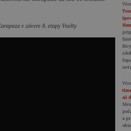
Včer
Tou
špe
Hum
Carapaza v závere 8. etapy Vuelty
pri
limi
Bic
zdo
Squ
netr
Včer
tím
až 
Mex
poča
a p
obsa