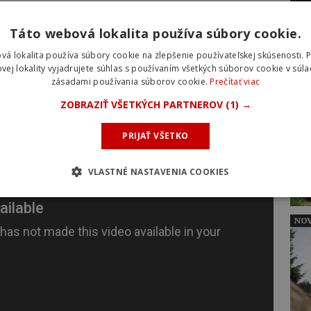
ký čas v celkovom poradí,“ povedal v cieli
Táto webová lokalita používa súbory cookie.
vá lokalita používa súbory cookie na zlepšenie používateľskej skúsenosti. 
rih 8. etapy Vuelty:
vej lokality vyjadrujete súhlas s používaním všetkých súborov cookie v súla
zásadami používania súborov cookie.
Prečítať viac
ZOBRAZIŤ VŠETKÝCH PARTNEROV
(1) →
NOV
PRIJAŤ VŠETKO
VLASTNÉ NASTAVENIA COOKIES
NOV