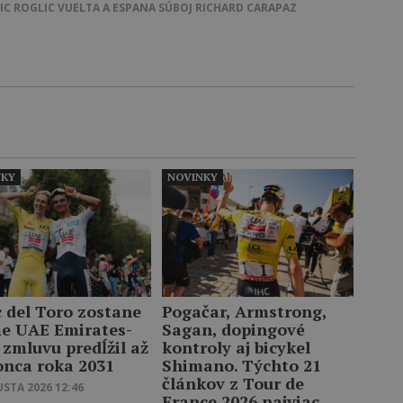
IC
ROGLIC
VUELTA A ESPANA
SÚBOJ
RICHARD CARAPAZ
NKY
NOVINKY
c del Toro zostane
Pogačar, Armstrong,
me UAE Emirates-
Sagan, dopingové
 zmluvu predĺžil až
kontroly aj bicykel
onca roka 2031
Shimano. Týchto 21
článkov z Tour de
USTA 2026 12:46
France 2026 najviac