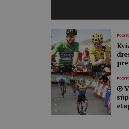
Pozrit
Kví
dre
pre
Pozrit
V
súp
eta