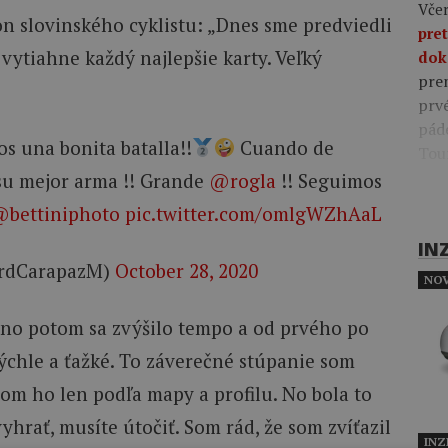
Včer
n slovinského cyklistu: „Dnes sme predviedli
pre
vytiahne každý najlepšie karty. Veľký
dok
pre
prv
pád
s una bonita batalla!!
Cuando de
Tou
 su mejor arma !! Grande
@rogla
!! Seguimos
bettiniphoto
pic.twitter.com/omlgWZhAaL
IN
ardCarapazM)
October 28, 2020
NOV
 no potom sa zvýšilo tempo a od prvého po
ýchle a ťažké. To záverečné stúpanie som
 som ho len podľa mapy a profilu. No bola to
vyhrať, musíte útočiť. Som rád, že som zvíťazil
INZ