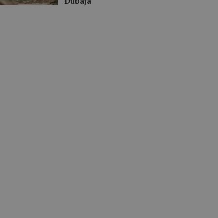
Dubaja“