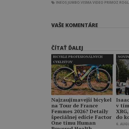
INEOS
JUMBO VISMA
VIDEO
PRIMOZ ROGL
VAŠE KOMENTÁRE
ČÍTAŤ ĎALEJ
BICYKLE PROFESIONÁLNYCH
NOVI
CYKLISTOV
Najzaujímavejší bicykel
Isaa
na Tour de France
v tí
Femmes 2026? Detaily
XRG,
špeciálnej edície Factor
do k
One tímu Human
6. AUG
Powered Health