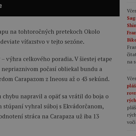
Včer
Sag
Shi
tapu na tohtoročných pretekoch Okolo
Fran
Bike
deviate víťazstvo v tejto sezóne.
Fran
čita
ý – výhra celkového poradia. V šiestej etape
na s
 v nepriaznivom počasí obliekal bundu a
rdom Carapazom z Ineosu až o 43 sekúnd.
Včer
plá
rov
 chybu napravil a opäť sa vrátil do boja o
rýc
m stúpaní vyhral súboj s Ekvádorčanom,
pláš
rých
hodnotení stráca na Carapaza už iba 13
voči