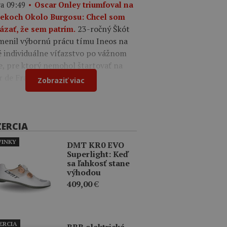
a 09:49
Oscar Onley triumfoval na
tekoch Okolo Burgosu: Chcel som
23-ročný Škót
ázať, že sem patrím.
menil výbornú prácu tímu Ineos na
é individuálne víťazstvo po vážnom
e, pre ktorý nemohol štartovať na
r de France.
Zobraziť viac
ZERCIA
INKY
DMT KR0 EVO
Superlight: Keď
sa ľahkosť stane
výhodou
409,00
€
ERCIA
BBB elektrická