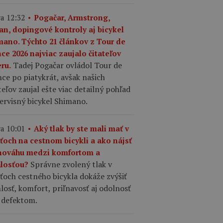
a 12:32
Pogačar, Armstrong,
an, dopingové kontroly aj bicykel
mano. Týchto 21 článkov z Tour de
ce 2026 najviac zaujalo čitateľov
Tadej Pogačar ovládol Tour de
ru.
ce po piatykrát, avšak našich
teľov zaujal ešte viac detailný pohľad
ervisný bicykel Shimano.
a 10:01
Aký tlak by ste mali mať v
šťoch na cestnom bicykli a ako nájsť
nováhu medzi komfortom a
Správne zvolený tlak v
hlosťou?
ťoch cestného bicykla dokáže zvýšiť
losť, komfort, priľnavosť aj odolnosť
 defektom.