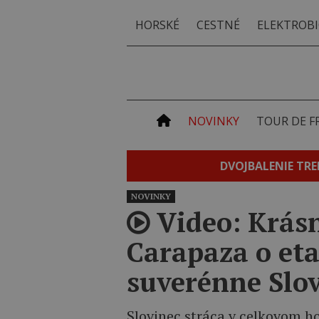
HORSKÉ
CESTNÉ
ELEKTROBI
NOVINKY
TOUR DE F
DVOJBALENIE TRE
NOVINKY
Video: Krásn
Carapaza o eta
suverénne Slo
Slovinec stráca v celkovom h