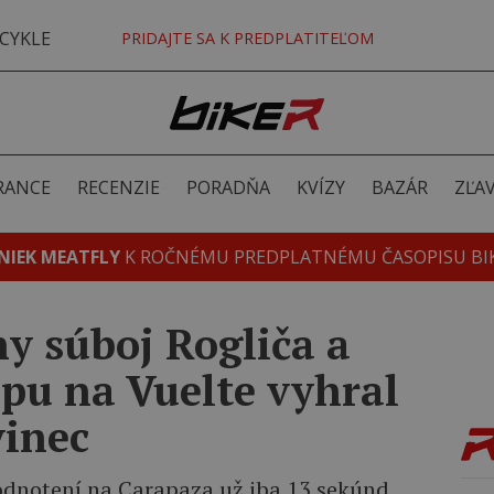
CYKLE
PRIDAJTE SA K PREDPLATITEĽOM
RANCE
RECENZIE
PORADŇA
KVÍZY
BAZÁR
ZĽA
NIEK MEATFLY
K ROČNÉMU PREDPLATNÉMU ČASOPISU BI
y súboj Rogliča a
pu na Vuelte vyhral
vinec
odnotení na Carapaza už iba 13 sekúnd.