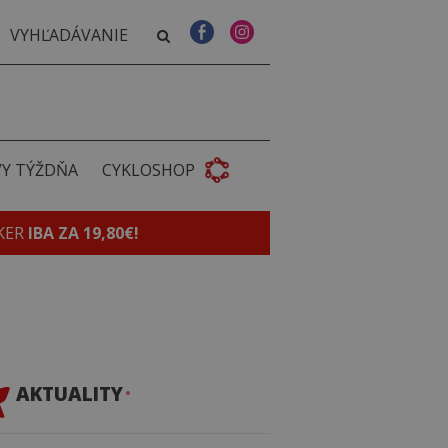
VY TÝŽDŇA
CYKLOSHOP
KER
IBA ZA 19,80€!
AKTUALITY