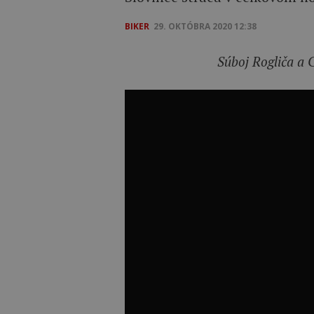
BIKER
29. OKTÓBRA 2020 12:38
Súboj Rogliča a 