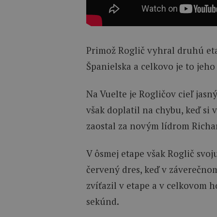
Primož Roglič vyhral druhú e
Španielska a celkovo je to jeho 
Na Vuelte je Rogličov cieľ jasn
však doplatil na chybu, keď si
zaostal za novým lídrom Richa
V ôsmej etape však Roglič svoju
červený dres, keď v záverečno
zvíťazil v etape a v celkovom 
sekúnd.