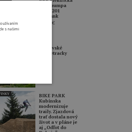
mini pumpa
BMP-201
BarBank
79,95
€
Používaním
de s našimi
INKY
Prešovské
singletracky
INKY
BIKE PARK
Kubínska
modernizuje
traily. Zjazdová
trať dostala nový
život a v pláne je
aj „Odľot do