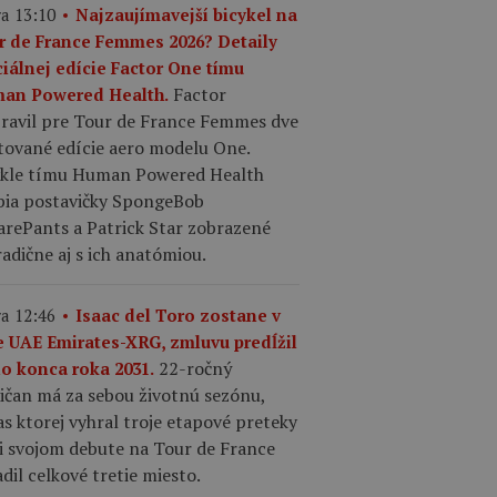
a 13:10
Najzaujímavejší bicykel na
r de France Femmes 2026? Detaily
ciálnej edície Factor One tímu
Factor
an Powered Health.
pravil pre Tour de France Femmes dve
tované edície aero modelu One.
ykle tímu Human Powered Health
bia postavičky SpongeBob
arePants a Patrick Star zobrazené
adične aj s ich anatómiou.
a 12:46
Isaac del Toro zostane v
e UAE Emirates-XRG, zmluvu predĺžil
22-ročný
do konca roka 2031.
ičan má za sebou životnú sezónu,
s ktorej vyhral troje etapové preteky
ri svojom debute na Tour de France
dil celkové tretie miesto.