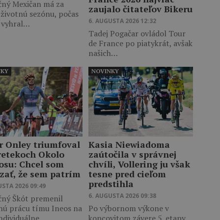
čný Mexičan má za
zaujalo čitateľov Bikeru
 životnú sezónu, počas
6. AUGUSTA 2026 12:32
j vyhral…
Tadej Pogačar ovládol Tour
de France po piatykrát, avšak
našich…
NKY
NOVINKY
r Onley triumfoval
Kasia Niewiadoma
retekoch Okolo
zaútočila v správnej
osu: Chcel som
chvíli, Vollering ju však
zať, že sem patrím
tesne pred cieľom
predstihla
USTA 2026 09:49
6. AUGUSTA 2026 09:38
čný Škót premenil
nú prácu tímu Ineos na
Po výbornom výkone v
individuálne…
kopcovitom závere 5. etapy