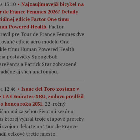
a 13:10
Najzaujímavejší bicykel na
r de France Femmes 2026? Detaily
ciálnej edície Factor One tímu
Factor
an Powered Health.
pravil pre Tour de France Femmes dve
tované edície aero modelu One.
ykle tímu Human Powered Health
bia postavičky SpongeBob
arePants a Patrick Star zobrazené
adične aj s ich anatómiou.
a 12:46
Isaac del Toro zostane v
e UAE Emirates-XRG, zmluvu predĺžil
22-ročný
do konca roka 2031.
ičan má za sebou životnú sezónu,
s ktorej vyhral troje etapové preteky
ri svojom debute na Tour de France
dil celkové tretie miesto.