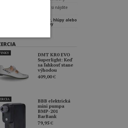
Slabý
: radšej si nájdite
niečo iné
Nebezpečný, hlúpy alebo
oboje dokopy
ZERCIA
INKY
DMT KR0 EVO
Superlight: Keď
sa ľahkosť stane
výhodou
409,00
€
ERCIA
BBB elektrická
mini pumpa
BMP-201
BarBank
79,95
€