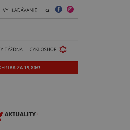
VY TÝŽDŇA
CYKLOSHOP
KER
IBA ZA 19,80€!
AKTUALITY