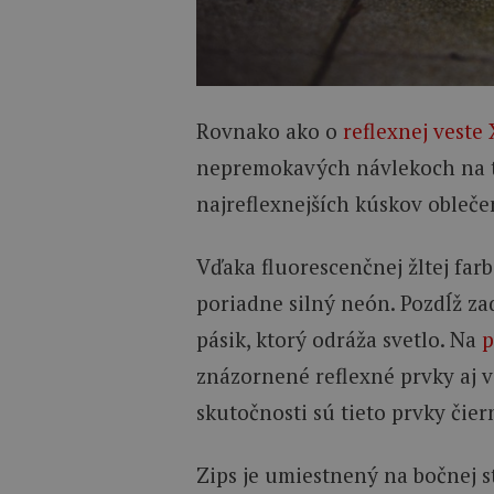
Rovnako ako o
reflexnej veste
nepremokavých návlekoch na tre
najreflexnejších kúskov oblečen
Vďaka fluorescenčnej žltej farb
poriadne silný neón. Pozdĺž za
pásik, ktorý odráža svetlo. Na
p
znázornené reflexné prvky aj v 
skutočnosti sú tieto prvky čier
Zips je umiestnený na bočnej s