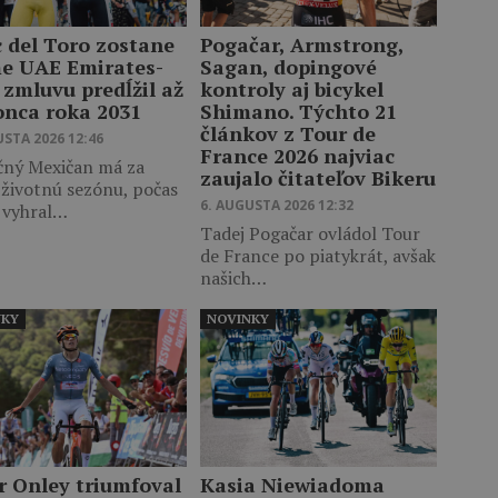
c del Toro zostane
Pogačar, Armstrong,
me UAE Emirates-
Sagan, dopingové
 zmluvu predĺžil až
kontroly aj bicykel
onca roka 2031
Shimano. Týchto 21
článkov z Tour de
USTA 2026 12:46
France 2026 najviac
čný Mexičan má za
zaujalo čitateľov Bikeru
 životnú sezónu, počas
6. AUGUSTA 2026 12:32
j vyhral…
Tadej Pogačar ovládol Tour
de France po piatykrát, avšak
našich…
NKY
NOVINKY
r Onley triumfoval
Kasia Niewiadoma