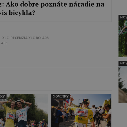
z: Ako dobre poznáte náradie na
vis bicykla?
NOV
XLC
RECENZIA
XLC BO-A08
-A08
NOV
NKY
NOVINKY