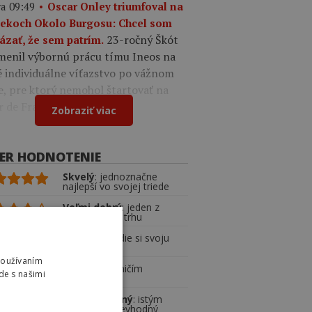
a 09:49
Oscar Onley triumfoval na
tekoch Okolo Burgosu: Chcel som
23-ročný Škót
ázať, že sem patrím.
menil výbornú prácu tímu Ineos na
é individuálne víťazstvo po vážnom
e, pre ktorý nemohol štartovať na
r de France.
Zobraziť viac
KER HODNOTENIE
Skvelý
: jednoznačne
najlepší vo svojej triede
Veľmi dobrý
: jeden z
najlepších na trhu
Dobrý
: odvedie si svoju
prácu
Používaním
Priemerný
: ničím
de s našimi
výnimočný
Podpriemerný
: istým
spôsobom nevhodný