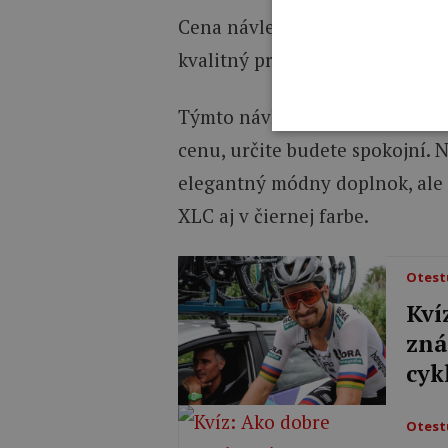
Cena návlekov XLC BO-A08 je ve
kvalitný produkt s poriadnou d
Týmto návlekom nie je veľmi čo
cenu, určite budete spokojní. N
elegantný módny doplnok, ale s
XLC aj v čiernej farbe.
Otest
Kví
zná
cyk
Otest