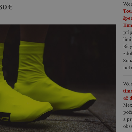
Včer
30
€
Tou
špe
Hum
pri
limi
Bic
zdo
Squ
netr
Včer
tím
až 
Mex
poča
a p
obsa