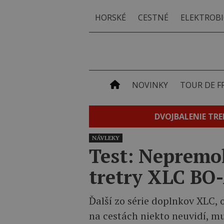
HORSKÉ
CESTNÉ
ELEKTROBI
NOVINKY
TOUR DE F
DVOJBALENIE TRE
NÁVLEKY
Test: Nepremo
tretry XLC BO
Ďalší zo série doplnkov XLC,
na cestách niekto neuvidí, mu