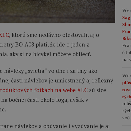
Včer
Sag
Shi
Fran
 XLC
, ktorú sme nedávno otestovali, aj o
Bike
try BO-A08 platí, že ide o jeden z
Fran
čita
ia, aký si na bicykel môžete obliecť.
na s
e návleky „svietia“ vo dne i za tmy ako
Včer
dnej časti návlekov je umiestnený aj reflexný
plá
roduktových fotkách na webe XLC
sú síce
rov
rýc
na bočnej časti okolo loga, avšak v
pláš
ne.
rých
voči
trane návlekov a obúvanie i vyzúvanie je aj