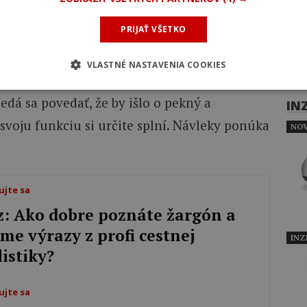
ľmi priaznivá a iba za 30 eur dostanete
PRIJAŤ VŠETKO
ávkou reflexnosti.
VLASTNÉ NASTAVENIA COOKIES
 vyčítať a ak chcete byť viditeľní za dobrú
edá sa povedať, že by išlo o pekný a
IN
voju funkciu si určite splní. Návleky ponúka
NOV
ujte sa
z: Ako dobre poznáte žargón a
me výrazy z profi cestnej
INZ
listiky?
ujte sa