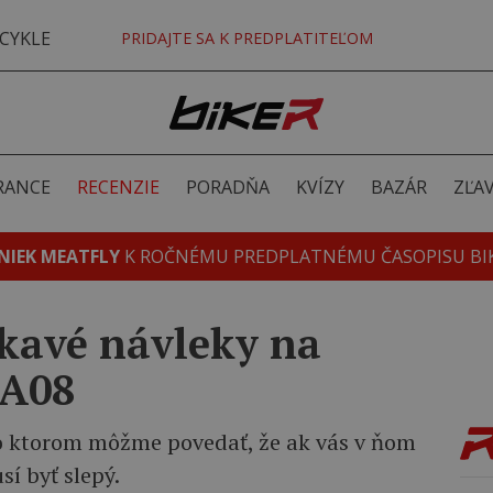
CYKLE
PRIDAJTE SA K PREDPLATITEĽOM
RANCE
RECENZIE
PORADŇA
KVÍZY
BAZÁR
ZĽA
NIEK MEATFLY
K ROČNÉMU PREDPLATNÉMU ČASOPISU BI
kavé návleky na
-A08
 o ktorom môžme povedať, že ak vás v ňom
sí byť slepý.