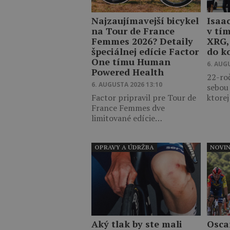
Najzaujímavejší bicykel
Isaa
na Tour de France
v tí
Femmes 2026? Detaily
XRG,
špeciálnej edície Factor
do k
One tímu Human
6. AUG
Powered Health
22-ro
6. AUGUSTA 2026 13:10
sebou
Factor pripravil pre Tour de
ktore
France Femmes dve
limitované edície…
OPRAVY A ÚDRŽBA
NOVI
Aký tlak by ste mali
Osca