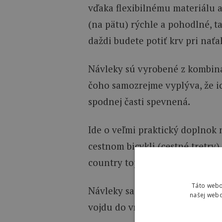
vďaka flexibilnému materiálu 
(na pätu) rýchle a pohodlné, t
daždi budete potiť krv pri nať
Návleky sú vyrobené z kombiná
čoho samozrejme vyplýva, že ic
spodnej časti spevnená.
Ide o veľmi praktický doplnok 
cestnom bicykli (cestné tretry),
country topánky, ktoré sa tva
Táto webo
Návleky sa dajú pohodlne zbal
našej webo
vojdu do vrecka dresu.