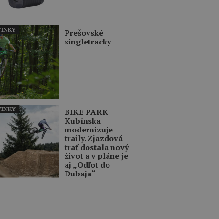
INKY
Prešovské
singletracky
INKY
BIKE PARK
Kubínska
modernizuje
traily. Zjazdová
trať dostala nový
život a v pláne je
aj „Odľot do
Dubaja“