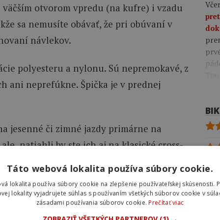
Včer
a väčším otvorom vpredu (na kufre) i vzadu
pre
akže sa nemusíte obávať, že pri obúvaní v
dok
ahovaní návlekov.
pre
prv
pád
cie polyesteru a nylonu. Sú nepremokavé, z
Tou
h ani neprefúkne. Špička je v prednej
BI
na jesenné či zimné jazdy primárne na
 ale natiahli by ste ich aj na klasické cross-
rom podobajú na cestné.
Táto webová lokalita používa súbory cookie.
vá lokalita používa súbory cookie na zlepšenie používateľskej skúsenosti. 
iť do malých rozmerov a bez problémov sa
vej lokality vyjadrujete súhlas s používaním všetkých súborov cookie v súla
zásadami používania súborov cookie.
Prečítať viac
ZOBRAZIŤ VŠETKÝCH PARTNEROV
(1) →