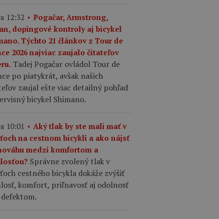
a 12:32
Pogačar, Armstrong,
an, dopingové kontroly aj bicykel
mano. Týchto 21 článkov z Tour de
ce 2026 najviac zaujalo čitateľov
Tadej Pogačar ovládol Tour de
ru.
ce po piatykrát, avšak našich
teľov zaujal ešte viac detailný pohľad
ervisný bicykel Shimano.
a 10:01
Aký tlak by ste mali mať v
šťoch na cestnom bicykli a ako nájsť
nováhu medzi komfortom a
Správne zvolený tlak v
hlosťou?
ťoch cestného bicykla dokáže zvýšiť
losť, komfort, priľnavosť aj odolnosť
 defektom.