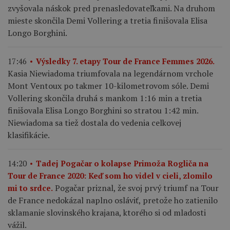
zvyšovala náskok pred prenasledovateľkami. Na druhom
mieste skončila Demi Vollering a tretia finišovala Elisa
Longo Borghini.
17:46
Výsledky 7. etapy Tour de France Femmes 2026.
Kasia Niewiadoma triumfovala na legendárnom vrchole
Mont Ventoux po takmer 10-kilometrovom sóle. Demi
Vollering skončila druhá s mankom 1:16 min a tretia
finišovala Elisa Longo Borghini so stratou 1:42 min.
Niewiadoma sa tiež dostala do vedenia celkovej
klasifikácie.
14:20
Tadej Pogačar o kolapse Primoža Rogliča na
Tour de France 2020: Keď som ho videl v cieli, zlomilo
Pogačar priznal, že svoj prvý triumf na Tour
mi to srdce.
de France nedokázal naplno osláviť, pretože ho zatienilo
sklamanie slovinského krajana, ktorého si od mladosti
vážil.