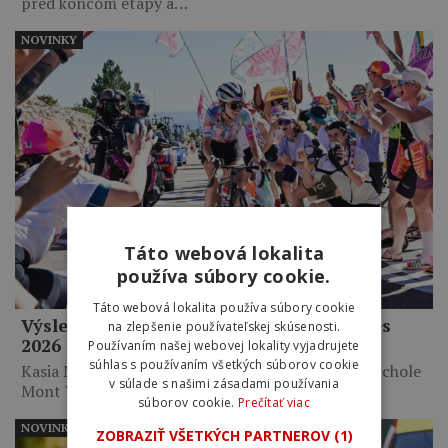
pred koncom etapy a…
NOVINKY
Táto webová lokalita
používa súbory cookie.
Táto webová lokalita používa súbory cookie
Výsledky 7. etapy Tour de France Femmes
na zlepšenie používateľskej skúsenosti.
2026
Používaním našej webovej lokality vyjadrujete
súhlas s používaním všetkých súborov cookie
Kasia Niewiadoma triumfovala na legendárnom vrchole
v súlade s našimi zásadami používania
Mont Ventoux po takmer…
súborov cookie.
Prečítať viac
NOVINKY
ZOBRAZIŤ VŠETKÝCH PARTNEROV
(1)