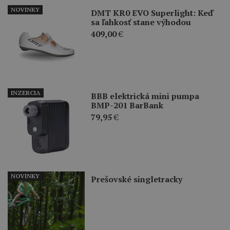
NOVINKY
DMT KR0 EVO Superlight: Keď
sa ľahkosť stane výhodou
409,00
€
INZERCIA
BBB elektrická mini pumpa
BMP-201 BarBank
79,95
€
NOVINKY
Prešovské singletracky