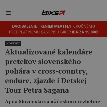
DVOJBALENIE TRENIEK MEATFLY
K ROČNÉMU
PREDPLATNÉMU ČASOPISU BIKER
IBA ZA 19,80€!
NOVINKY
Aktualizované kalendáre
pretekov slovenského
pohára v cross-country,
endure, zjazde i Detskej
Tour Petra Sagana
Aj na Slovensku sa už čoskoro rozbehne