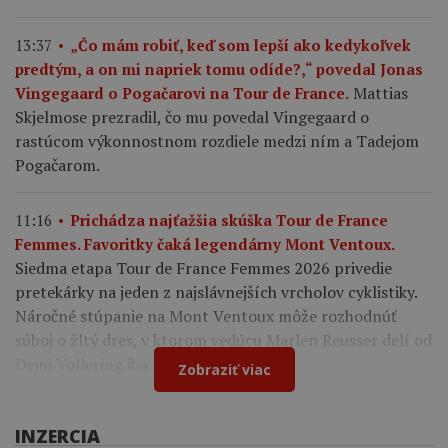
13:37
„Čo mám robiť, keď som lepší ako kedykoľvek
predtým, a on mi napriek tomu odíde?,“ povedal Jonas
Mattias
Vingegaard o Pogačarovi na Tour de France.
Skjelmose prezradil, čo mu povedal Vingegaard o
rastúcom výkonnostnom rozdiele medzi ním a Tadejom
Pogačarom.
11:16
Prichádza najťažšia skúška Tour de France
Femmes. Favoritky čaká legendárny Mont Ventoux.
Siedma etapa Tour de France Femmes 2026 privedie
pretekárky na jeden z najslávnejších vrcholov cyklistiky.
Náročné stúpanie na Mont Ventoux môže rozhodnúť
súboj o žltý dres, v ktorom vedúcu Marlen Reusser delí od
Demi Vollering iba 12 sekúnd.
Zobraziť viac
INZERCIA