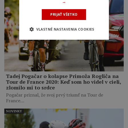
→
PRIJAŤ VŠETKO
VLASTNÉ NASTAVENIA COOKIES
Tadej Pogačar o kolapse Primoža Rogliča na
Tour de France 2020: Keď som ho videl v cieli,
zlomilo mi to srdce
Pogačar priznal, že svoj prvý triumf na Tour de
France…
NOVINKY