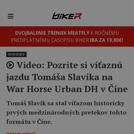
DVOJBALENIE TRENIEK MEATFLY
K ROČNÉMU
PREDPLATNÉMU ČASOPISU BIKER
IBA ZA 19,80€!
NOVINKY
Video: Pozrite si víťaznú
jazdu Tomáša Slavíka na
War Horse Urban DH v Číne
Tomáš Slavík sa stal víťazom historicky
prvých medzinárodných pretekov tohto
formátu v Číne.