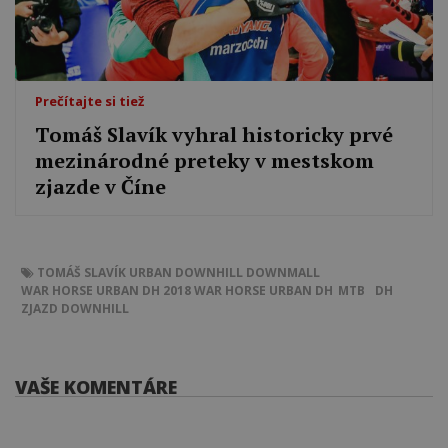
Prečítajte si tiež
Tomáš Slavík vyhral historicky prvé
mezinárodné preteky v mestskom
zjazde v Číne
TOMÁŠ SLAVÍK
URBAN DOWNHILL
DOWNMALL
WAR HORSE URBAN DH 2018
WAR HORSE URBAN DH
MTB
DH
ZJAZD
DOWNHILL
VAŠE KOMENTÁRE