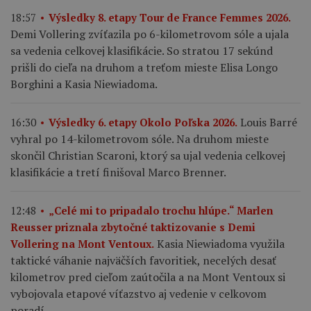
18:57
Výsledky 8. etapy Tour de France Femmes 2026.
Demi Vollering zvíťazila po 6-kilometrovom sóle a ujala
sa vedenia celkovej klasifikácie. So stratou 17 sekúnd
prišli do cieľa na druhom a treťom mieste Elisa Longo
Borghini a Kasia Niewiadoma.
Louis Barré
16:30
Výsledky 6. etapy Okolo Poľska 2026.
vyhral po 14-kilometrovom sóle. Na druhom mieste
skončil Christian Scaroni, ktorý sa ujal vedenia celkovej
klasifikácie a tretí finišoval Marco Brenner.
12:48
„Celé mi to pripadalo trochu hlúpe.“ Marlen
Reusser priznala zbytočné taktizovanie s Demi
Kasia Niewiadoma využila
Vollering na Mont Ventoux.
taktické váhanie najväčších favoritiek, necelých desať
kilometrov pred cieľom zaútočila a na Mont Ventoux si
vybojovala etapové víťazstvo aj vedenie v celkovom
poradí.