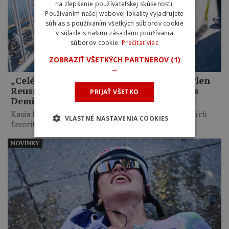
na zlepšenie používateľskej skúsenosti.
Používaním našej webovej lokality vyjadrujete
súhlas s používaním všetkých súborov cookie
v súlade s našimi zásadami používania
súborov cookie.
Prečítať viac
ZOBRAZIŤ VŠETKÝCH PARTNEROV
(1)
→
„Celé mi to pripadalo trochu hlúpe.“ Marlen
Reusser priznala zbytočné taktizovanie s
PRIJAŤ VŠETKO
Demi Vollering na Mont Ventoux
Kasia Niewiadoma využila taktické váhanie najväčších
VLASTNÉ NASTAVENIA COOKIES
favoritiek, necelých desať kilometrov…
NOVINKY