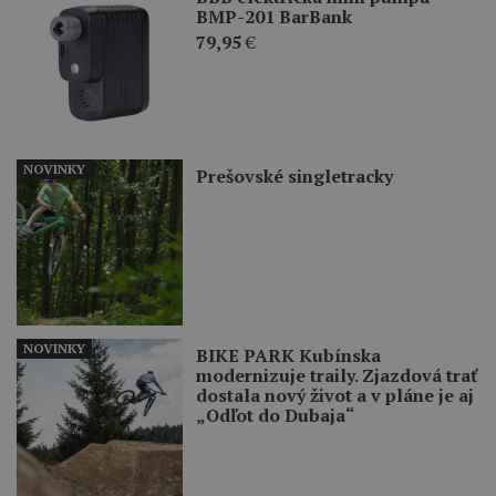
BMP-201 BarBank
79,95
€
NOVINKY
Prešovské singletracky
NOVINKY
BIKE PARK Kubínska
modernizuje traily. Zjazdová trať
dostala nový život a v pláne je aj
„Odľot do Dubaja“