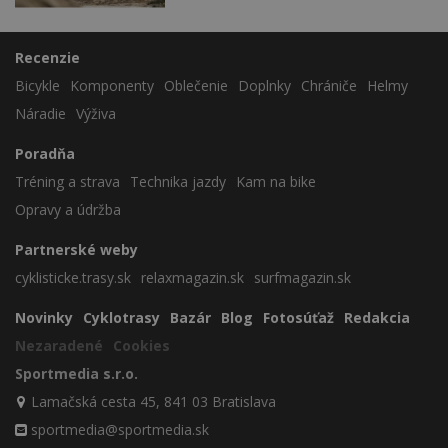
Recenzie
Bicykle
Komponenty
Oblečenie
Doplnky
Chrániče
Helmy
Náradie
Výživa
Poradňa
Tréning a strava
Technika jazdy
Kam na bike
Opravy a údržba
Partnerské weby
cyklisticke.trasy.sk
relaxmagazin.sk
surfmagazin.sk
Novinky
Cyklotrasy
Bazár
Blog
Fotosúťaž
Redakcia
Nezaradené
Cookies
Sportmedia s.r.o.
Lamačská cesta 45, 841 03 Bratislava
sportmedia@sportmedia.sk