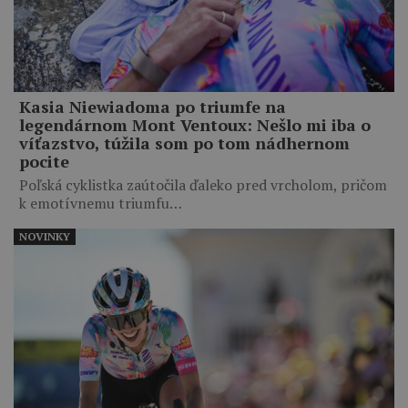
Kasia Niewiadoma po triumfe na
legendárnom Mont Ventoux: Nešlo mi iba o
víťazstvo, túžila som po tom nádhernom
pocite
Poľská cyklistka zaútočila ďaleko pred vrcholom, pričom
k emotívnemu triumfu…
NOVINKY