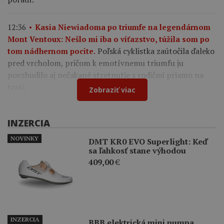
12:36
Kasia Niewiadoma po triumfe na legendárnom
Mont Ventoux: Nešlo mi iba o víťazstvo, túžila som po
Poľská cyklistka zaútočila ďaleko
tom nádhernom pocite.
pred vrcholom, pričom k emotívnemu triumfu ju
povzbudilo aj nečakané stretnutie s rodičmi priamo na
trati.
Zobraziť viac
INZERCIA
NOVINKY
DMT KR0 EVO Superlight: Keď
sa ľahkosť stane výhodou
409,00
€
INZERCIA
BBB elektrická mini pumpa