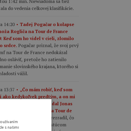
tou 1:42 min. Niewiadoma sa tiež
ala do vedenia celkovej klasifikácie.
a 14:20
Tadej Pogačar o kolapse
moža Rogliča na Tour de France
: Keď som ho videl v cieli, zlomilo
Pogačar priznal, že svoj prvý
o srdce.
umf na Tour de France nedokázal
no osláviť, pretože ho zatienilo
manie slovinského krajana, ktorého si
ladosti vážil.
a 13:37
„Čo mám robiť, keď som
ší ako kedykoľvek predtým, a on mi
riek tomu odíde?,“ povedal Jonas
gegaard o Pogačarovi na Tour de
Mattias Skjelmose prezradil, čo
nce.
Používaním
povedal Vingegaard o rastúcom
de s našimi