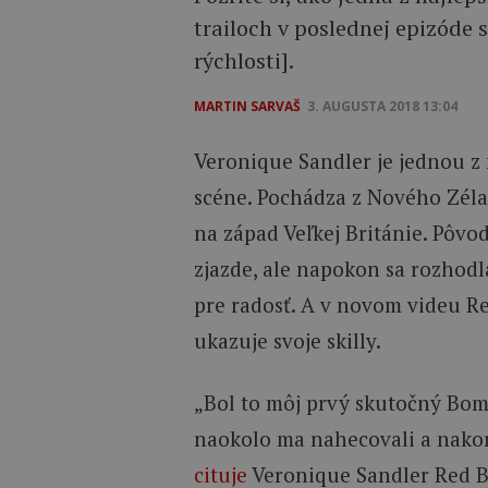
trailoch v poslednej epizóde 
rýchlosti].
MARTIN SARVAŠ
3. AUGUSTA 2018 13:04
Veronique Sandler je jednou z
scéne. Pochádza z Nového Zéla
na západ Veľkej Británie. Pôv
zjazde, ale napokon sa rozhod
pre radosť. A v novom videu Re
ukazuje svoje skilly.
„Bol to môj prvý skutočný Bomb
naokolo ma nahecovali a nakon
cituje
Veronique Sandler Red B