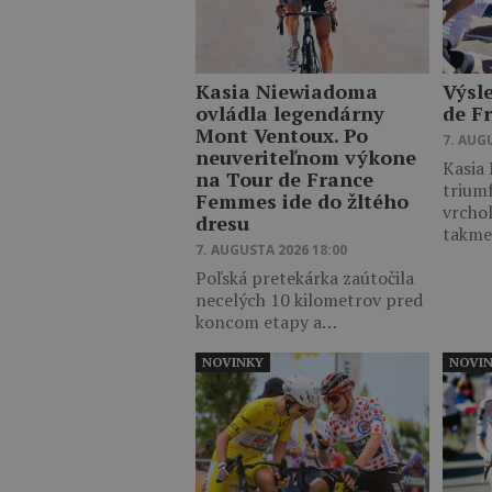
Kasia Niewiadoma
Výsl
ovládla legendárny
de F
Mont Ventoux. Po
7. AUG
neuveriteľnom výkone
Kasia
na Tour de France
trium
Femmes ide do žltého
vrcho
dresu
takm
7. AUGUSTA 2026 18:00
Poľská pretekárka zaútočila
necelých 10 kilometrov pred
koncom etapy a…
NOVINKY
NOVI