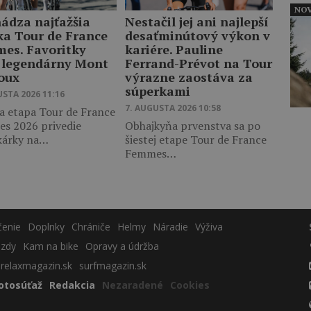
NOV
hádza najťažšia
Nestačil jej ani najlepší
ka Tour de France
desaťminútový výkon v
es. Favoritky
kariére. Pauline
 legendárny Mont
Ferrand-Prévot na Tour
oux
výrazne zaostáva za
súperkami
USTA 2026 11:16
7. AUGUSTA 2026 10:58
a etapa Tour de France
s 2026 privedie
Obhajkyňa prvenstva sa po
kárky na…
šiestej etape Tour de France
Femmes…
čenie
Doplnky
Chrániče
Helmy
Náradie
Výživa
azdy
Kam na bike
Opravy a údržba
relaxmagazin.sk
surfmagazin.sk
otosúťaž
Redakcia
Nezaradené
Cookies