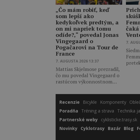
„Čo mám robiť, keď
Pric
som lepší ako
skúš
kedykoľvek predtým, a
Femm
on mi napriek tomu
čaká
odíde?,“ povedal Jonas
Vent
Vingegaard o
7. AUG
Pogačarovi na Tour de
Siedm
France
Femme
7. AUGUSTA 2026 13:37
prete
Mattias Skjelmose prezradil,
čo mu povedal Vingegaard o
rastúcom výkonnostnom…
Recenzie
Bicykle
Komponenty
Oble
Poradňa
Tréning a strava
Technika j
Partnerské weby
cyklisticke.trasy.sk
Novinky
Cyklotrasy
Bazár
Blog
F