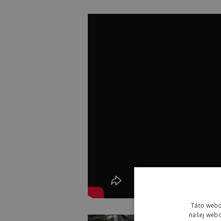
Táto webo
našej webo