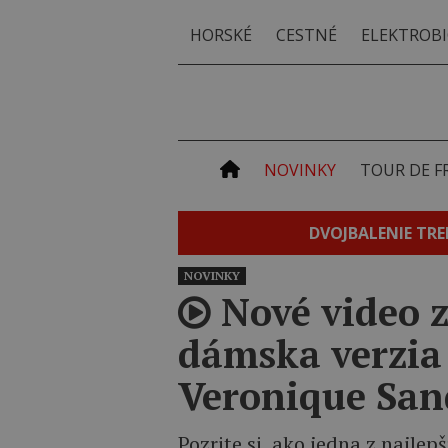
HORSKÉ
CESTNÉ
ELEKTROBI
NOVINKY
TOUR DE F
DVOJBALENIE TRE
NOVINKY
Nové video z
dámska verzia
Veronique San
Pozrite si, ako jedna z najle