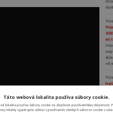
stra
dost
Včer
Pri
2020
mi t
tri
napl
skla
od m
Včer
lep
nap
Vin
Táto webová lokalita používa súbory cookie.
Fra
vá lokalita používa súbory cookie na zlepšenie používateľskej skúsenosti. 
mu 
vej lokality vyjadrujete súhlas s používaním všetkých súborov cookie v súla