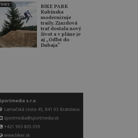
INKY
BIKE PARK
Kubínska
modernizuje
traily. Zjazdová
trať dostala nový
život a v pláne je
aj „Odľot do
Dubaja“
Sportmedia s.r.o.
Lamačská cesta 45, 841 03 Bratislava
sportmedia@sportmedia.sk
+421 903 805 059
www.biker.sk