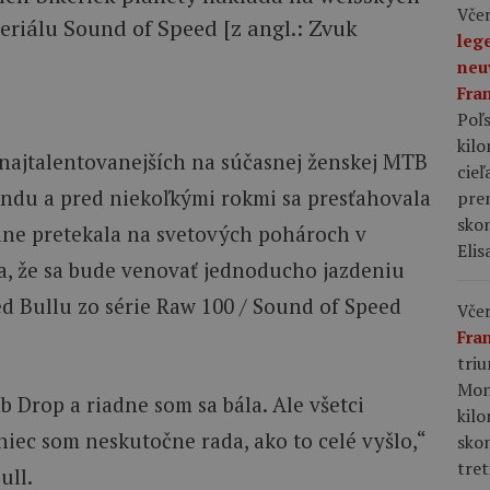
Včer
seriálu Sound of Speed [z angl.: Zvuk
leg
neu
Fra
Poľs
kil
 najtalentovanejších na súčasnej ženskej MTB
cieľ
ndu a pred niekoľkými rokmi sa presťahovala
pre
skon
odne pretekala na svetových pohároch v
Elis
la, že sa bude venovať jednoducho jazdeniu
d Bullu zo série Raw 100 / Sound of Speed
Včer
Fra
tri
Mon
 Drop a riadne som sa bála. Ale všetci
kil
iec som neskutočne rada, ako to celé vyšlo,“
sko
tret
ull.