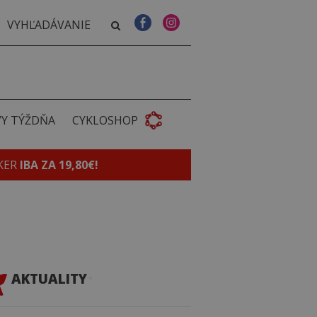
VY TÝŽDŇA
CYKLOSHOP
KER
IBA ZA 19,80€!
AKTUALITY