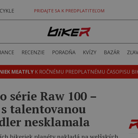
CYKLE
PRIDAJTE SA K PREDPLATITEĽOM
RANCE
RECENZIE
PORADŇA
KVÍZY
BAZÁR
ZĽA
NIEK MEATFLY
K ROČNÉMU PREDPLATNÉMU ČASOPISU BI
o série Raw 100 –
 s talentovanou
dler nesklamala
pších bikeriek planéty nakladá na welšských