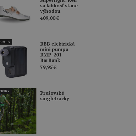
sa ľahkosť stane
výhodou
409,00
€
ERCIA
BBB elektrická
mini pumpa
BMP-201
BarBank
79,95
€
INKY
Prešovské
singletracky