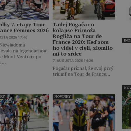
edky 7. etapy Tour
Tadej Pogačar o
rance Femmes 2026
kolapse Primoža
Rogliča na Tour de
USTA 2026 17:46
INZ
France 2020: Keď som
 Niewiadoma
ho videl v cieli, zlomilo
fovala na legendárnom
mi to srdce
le Mont Ventoux po
7. AUGUSTA 2026 14:20
er…
Pogačar priznal, že svoj prvý
triumf na Tour de France…
NOV
NKY
NOVINKY