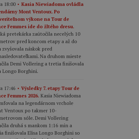
a 18:00
Kasia Niewiadoma ovládla
endárny Mont Ventoux. Po
veriteľnom výkone na Tour de
nce Femmes ide do žltého dresu.
ká pretekárka zaútočila necelých 10
ometrov pred koncom etapy a až do
a zvyšovala náskok pred
nasledovateľkami. Na druhom mieste
čila Demi Vollering a tretia finišovala
a Longo Borghini.
a 17:46
Výsledky 7. etapy Tour de
Kasia Niewiadoma
nce Femmes 2026.
umfovala na legendárnom vrchole
t Ventoux po takmer 10-
ometrovom sóle. Demi Vollering
nčila druhá s mankom 1:16 min a
ia finišovala Elisa Longo Borghini so