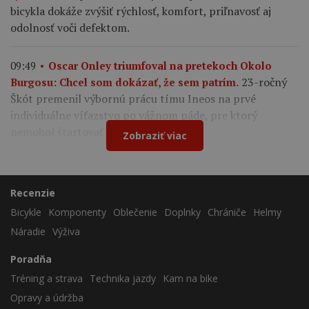
bicykla dokáže zvýšiť rýchlosť, komfort, priľnavosť aj
odolnosť voči defektom.
09:49
Oscar Onley triumfoval na pretekoch Okolo
23-ročný
Burgosu: Chcel som dokázať, že sem patrím.
Škót premenil výbornú prácu tímu Ineos na prvé
individuálne víťazstvo po vážnom páde, pre ktorý
nemohol štartovať na Tour de France.
Zobraziť viac
Recenzie
Bicykle
Komponenty
Oblečenie
Doplnky
Chrániče
Helmy
Náradie
Výživa
Poradňa
Tréning a strava
Technika jazdy
Kam na bike
Opravy a údržba