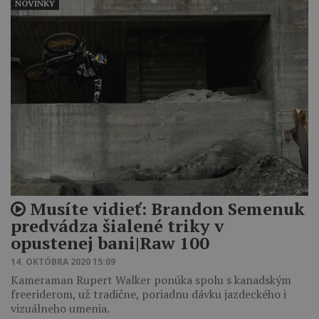
NOVINKY
Musíte vidieť: Brandon Semenuk
predvádza šialené triky v
opustenej bani|Raw 100
14. OKTÓBRA 2020 15:09
Kameraman Rupert Walker ponúka spolu s kanadským
freeriderom, už tradične, poriadnu dávku jazdeckého i
vizuálneho umenia.