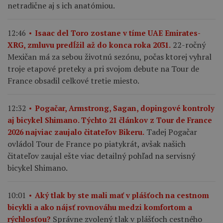
netradične aj s ich anatómiou.
12:46
Isaac del Toro zostane v tíme UAE Emirates-
22-ročný
XRG, zmluvu predĺžil až do konca roka 2031.
Mexičan má za sebou životnú sezónu, počas ktorej vyhral
troje etapové preteky a pri svojom debute na Tour de
France obsadil celkové tretie miesto.
12:32
Pogačar, Armstrong, Sagan, dopingové kontroly
aj bicykel Shimano. Týchto 21 článkov z Tour de France
Tadej Pogačar
2026 najviac zaujalo čitateľov Bikeru.
ovládol Tour de France po piatykrát, avšak našich
čitateľov zaujal ešte viac detailný pohľad na servisný
bicykel Shimano.
10:01
Aký tlak by ste mali mať v plášťoch na cestnom
bicykli a ako nájsť rovnováhu medzi komfortom a
Správne zvolený tlak v plášťoch cestného
rýchlosťou?