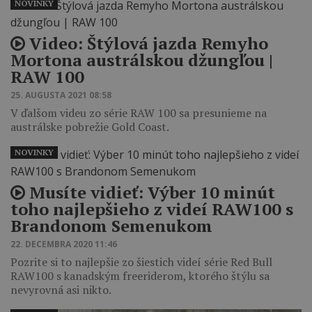
NOVINKY
Video: Štýlová jazda Remyho
Mortona austrálskou džungľou |
RAW 100
25. AUGUSTA 2021 08:58
V ďalšom videu zo série RAW 100 sa presunieme na
austrálske pobrežie Gold Coast.
NOVINKY
Musíte vidieť: Výber 10 minút
toho najlepšieho z videí RAW100 s
Brandonom Semenukom
22. DECEMBRA 2020 11:46
Pozrite si to najlepšie zo šiestich videí série Red Bull
RAW100 s kanadským freeriderom, ktorého štýlu sa
nevyrovná asi nikto.