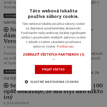
svoje schopnosti na svojom domácom signature traile v
Novom Anglicku.
Táto webová lokalita
používa súbory cookie.
NOVINKY
Táto webová lokalita používa súbory cookie
Nové video zo série Raw 100 –
na zlepšenie používateľskej skúsenosti.
Používaním našej webovej lokality vyjadrujete
dámska verzia s talentovanou
súhlas s používaním všetkých súborov cookie
Veronique Sandler nesklamala
v súlade s našimi zásadami používania
súborov cookie.
Prečítať viac
3. AUGUSTA 2018 13:04
Pozrite si, ako jedna z najlepších bikeriek planéty nakladá
ZOBRAZIŤ VŠETKÝCH PARTNEROV
(1)
na welšských trailoch v poslednej epizóde seriálu Sound
→
of Speed [z…
PRIJAŤ VŠETKO
NOVINKY
VLASTNÉ NASTAVENIA COOKIES
Semenuk v novom videu Raw 100
opäť dokazuje, že má štýl ako nikto
iný
6. JÚLA 2018 09:51