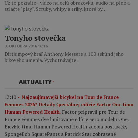
Už to poznáte - video na celú obrazovku, audio na plné a
stlačte "play". Scruby, whipy a triky, ktoré by…
Tonyho stovečka
3. OKTÓBRA 2016 16:16
Dirtjumpový kráľ Anthony Messere a 100 sekúnd jeho
bikového umenia. Vychutnávajte!
AKTUALITY
13:10
Najzaujímavejší bicykel na Tour de France
Femmes 2026? Detaily špeciálnej edície Factor One tímu
Factor pripravil pre Tour de
Human Powered Health.
France Femmes dve limitované edície aero modelu One.
Bicykle tímu Human Powered Health zdobia postavičky
SpongeBob SquarePants a Patrick Star zobrazené