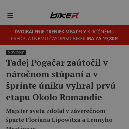
DVOJBALENIE TRENIEK MEATFLY
K ROČNÉMU
PREDPLATNÉMU ČASOPISU BIKER
IBA ZA 19,80€!
NOVINKY
Tadej Pogačar zaútočil v
náročnom stúpaní a v
šprinte úniku vyhral prvú
etapu Okolo Romandie
Majster sveta zdolal v záverečnom
špurte Floriana Lipowitza a Lennyho
Martineza.