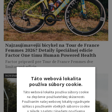
Najzaujímavejší bicykel na Tour de France
Femmes 2026? Detaily špeciálnej edície
Factor One tímu Human Powered Health
Factor pripravil pre Tour de France Femmes dve
limitované edície…
NOVINKY
Táto webová lokalita
používa súbory cookie.
Táto webová lokalita používa súbory cookie
na zlepšenie používateľskej skúsenosti.
Používaním našej webovej lokality vyjadrujete
súhlas s používaním všetkých súborov cookie
v súlade s našimi zásadami používania