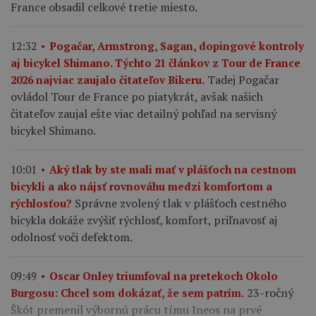
France obsadil celkové tretie miesto.
12:32
Pogačar, Armstrong, Sagan, dopingové kontroly
aj bicykel Shimano. Týchto 21 článkov z Tour de France
Tadej Pogačar
2026 najviac zaujalo čitateľov Bikeru.
ovládol Tour de France po piatykrát, avšak našich
čitateľov zaujal ešte viac detailný pohľad na servisný
bicykel Shimano.
10:01
Aký tlak by ste mali mať v plášťoch na cestnom
bicykli a ako nájsť rovnováhu medzi komfortom a
Správne zvolený tlak v plášťoch cestného
rýchlosťou?
bicykla dokáže zvýšiť rýchlosť, komfort, priľnavosť aj
odolnosť voči defektom.
09:49
Oscar Onley triumfoval na pretekoch Okolo
23-ročný
Burgosu: Chcel som dokázať, že sem patrím.
Škót premenil výbornú prácu tímu Ineos na prvé