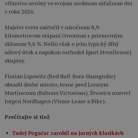
víťazstvo sezóny vo svojom siedmom súťažnom dni
v roku 2026.
Majster sveta zaútočil v náročnom 8,9-
kilometrovom stúpaní Ovronnax s priemerným
sklonom 9,6 %. Nešlo však o jeho typický dlhý
sólový útok a napokon rozhodol špurt štvorčlennej
skupiny.
Florian Lipowitz (Red Bull-Bora-Hansgrohe)
obsadil druhé miesto, tesne pred Lennym
Martinezom (Bahrain Victorious). Štvoricu uzavrel
Jorgen Nordhagen (Visma-Lease a Bike).
Prečítajte si tiež
Tadej Pogačar zarobil na jarných klasikách