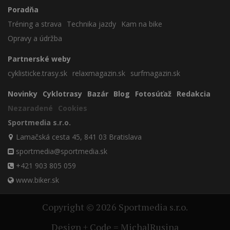
Poradňa
Tréning a strava
Technika jazdy
Kam na bike
Opravy a údržba
Partnerské weby
cyklisticke.trasy.sk
relaxmagazin.sk
surfmagazin.sk
Novinky
Cyklotrasy
Bazár
Blog
Fotosúťaž
Redakcia
Nezaradené
Cookies
Sportmedia s.r.o.
Lamačská cesta 45, 841 03 Bratislava
sportmedia@sportmedia.sk
+421 903 805 059
www.biker.sk
Copyright © 2026 Sportmedia s.r.o.
Design + Code = MichalRusina