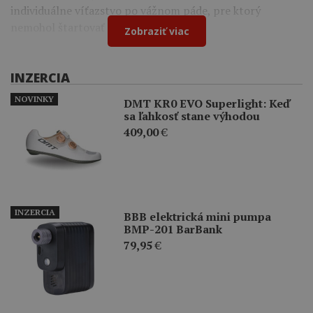
individuálne víťazstvo po vážnom páde, pre ktorý
nemohol štartovať na Tour de France.
Zobraziť viac
INZERCIA
NOVINKY
DMT KR0 EVO Superlight: Keď
sa ľahkosť stane výhodou
409,00
€
INZERCIA
BBB elektrická mini pumpa
BMP-201 BarBank
79,95
€