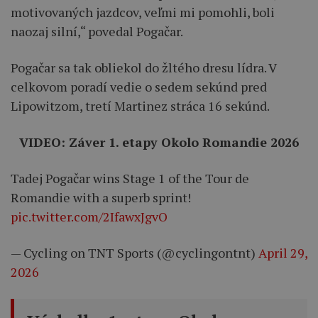
motivovaných jazdcov, veľmi mi pomohli, boli
naozaj silní,“ povedal Pogačar.
Pogačar sa tak obliekol do žltého dresu lídra. V
celkovom poradí vedie o sedem sekúnd pred
Lipowitzom, tretí Martinez stráca 16 sekúnd.
VIDEO: Záver 1. etapy Okolo Romandie 2026
Tadej Pogačar wins Stage 1 of the Tour de
Romandie with a superb sprint!
pic.twitter.com/2IfawxJgvO
— Cycling on TNT Sports (@cyclingontnt)
April 29,
2026