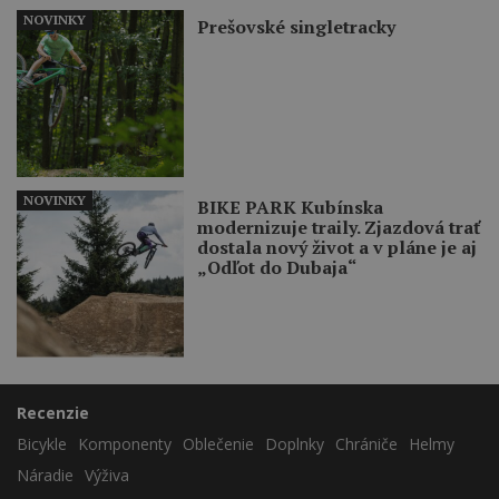
NOVINKY
Prešovské singletracky
NOVINKY
BIKE PARK Kubínska
modernizuje traily. Zjazdová trať
dostala nový život a v pláne je aj
„Odľot do Dubaja“
Recenzie
Bicykle
Komponenty
Oblečenie
Doplnky
Chrániče
Helmy
Náradie
Výživa