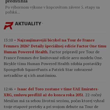
predstihla
Po výbornom výkone v kopcovitom závere 5. etapy sa
poľská…
AKTUALITY
13:10
Najzaujímavejší bicykel na Tour de France
Femmes 2026? Detaily špeciálnej edície Factor One tímu
Factor pripravil pre Tour de
Human Powered Health.
France Femmes dve limitované edície aero modelu One.
Bicykle tímu Human Powered Health zdobia postavičky
SpongeBob SquarePants a Patrick Star zobrazené
netradične aj s ich anatómiou.
12:46
Isaac del Toro zostane v tíme UAE Emirates-
22-ročný
XRG, zmluvu predĺžil až do konca roka 2031.
Mexičan má za sebou životnú sezónu, počas ktorej vyhral
troje etapové preteky a pri svojom debute na Tour de