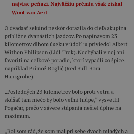
najviac peňazí. Najväčšiu prémiu však získal
Wout van Aert
O dvadsať sekúnd neskôr dorazila do cieľa skupina
približne dvanástich jazdcov. Po napínavom 23
kilometrov dlhom úseku v údolí ju priviedol Albert
Withen Philipsen (Lidl-Trek). Nechýbali v nej ani
favoriti na celkové poradie, ktorí vypadli zo špice,
napríklad Primož Roglič (Red Bull-Bora-
Hansgrohe).
„Posledných 23 kilometrov bolo proti vetru a
skúšať tam niečo by bolo veľmi hlúpe,“ vysvetlil
Pogačar, prečo v závere stúpania nešiel úplne na
maximum.
„Bol som rád, že som mal pri sebe dvoch mladých a