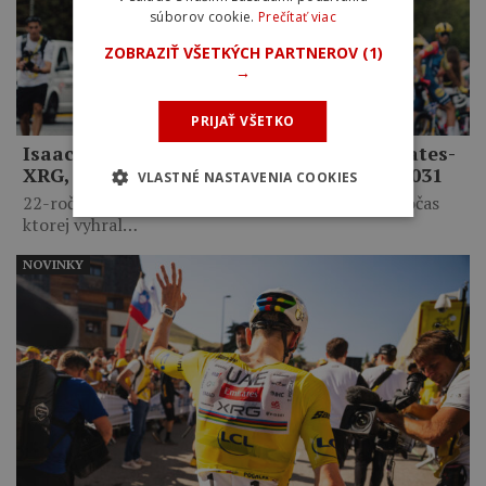
súborov cookie.
Prečítať viac
ZOBRAZIŤ VŠETKÝCH PARTNEROV
(1)
→
PRIJAŤ VŠETKO
Isaac del Toro zostane v tíme UAE Emirates-
XRG, zmluvu predĺžil až do konca roka 2031
VLASTNÉ NASTAVENIA COOKIES
22-ročný Mexičan má za sebou životnú sezónu, počas
ktorej vyhral…
NOVINKY