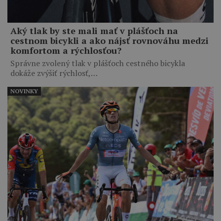
Aký tlak by ste mali mať v plášťoch na
cestnom bicykli a ako nájsť rovnováhu medzi
komfortom a rýchlosťou?
Správne zvolený tlak v plášťoch cestného bicykla
dokáže zvýšiť rýchlosť,…
NOVINKY