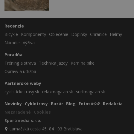
Recenzie
Bicykle
Komponenty
Oblečenie
Doplnky
Chrániče
Helmy
Náradie
Výživa
Poradňa
Tréning a strava
Technika jazdy
Kam na bike
Opravy a údržba
Partnerské weby
cyklisticke.trasy.sk
relaxmagazin.sk
surfmagazin.sk
Novinky
Cyklotrasy
Bazár
Blog
Fotosúťaž
Redakcia
Nezaradené
Cookies
Sportmedia s.r.o.
Lamačská cesta 45, 841 03 Bratislava