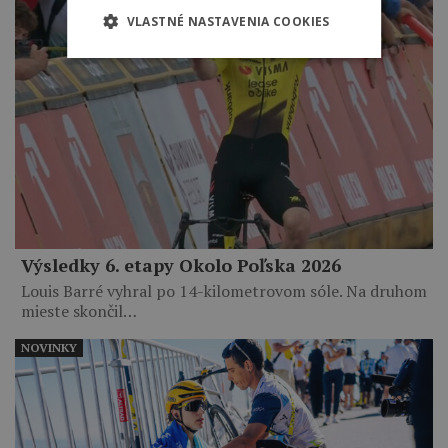
VLASTNÉ NASTAVENIA COOKIES
Výsledky 6. etapy Okolo Poľska 2026
Louis Barré vyhral po 14-kilometrovom sóle. Na druhom
mieste skončil…
NOVINKY