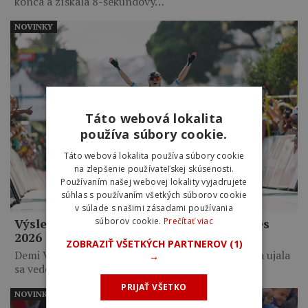
konca a získala 8-sekundový…
NOVINKY
Táto webová lokalita
používa súbory cookie.
Táto webová lokalita používa súbory cookie
na zlepšenie používateľskej skúsenosti.
Používaním našej webovej lokality vyjadrujete
súhlas s používaním všetkých súborov cookie
v súlade s našimi zásadami používania
Výsledky 8. etapy Tour de France Femmes
súborov cookie.
Prečítať viac
2026
ZOBRAZIŤ VŠETKÝCH PARTNEROV
(1)
Demi Vollering zvíťazila po 6-kilometrovom sóle a ujala
→
sa vedenia…
PRIJAŤ VŠETKO
NOVINKY