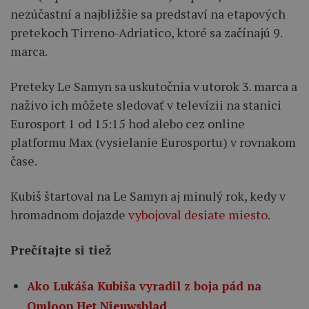
nezúčastní a najbližšie sa predstaví na etapových
pretekoch Tirreno-Adriatico, ktoré sa začínajú 9.
marca.
Preteky Le Samyn sa uskutočnia v utorok 3. marca a
naživo ich môžete sledovať v televízii na stanici
Eurosport 1 od 15:15 hod alebo cez online
platformu Max (vysielanie Eurosportu) v rovnakom
čase.
Kubiš štartoval na Le Samyn aj minulý rok, kedy v
hromadnom dojazde
vybojoval desiate miesto
.
Prečítajte si tiež
Ako Lukáša Kubiša vyradil z boja pád na
Omloop Het Nieuwsblad