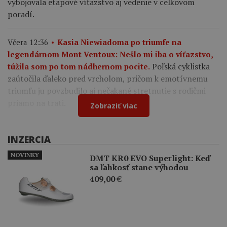
vybojovala etapové víťazstvo aj vedenie v celkovom
poradí.
Včera 12:36
Kasia Niewiadoma po triumfe na
legendárnom Mont Ventoux: Nešlo mi iba o víťazstvo,
Poľská cyklistka
túžila som po tom nádhernom pocite.
zaútočila ďaleko pred vrcholom, pričom k emotívnemu
triumfu ju povzbudilo aj nečakané stretnutie s rodičmi
priamo na trati.
Zobraziť viac
INZERCIA
NOVINKY
DMT KR0 EVO Superlight: Keď
sa ľahkosť stane výhodou
409,00
€