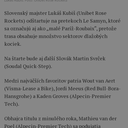
Lukáš Kubiš. Foto: Unibet Rose Rockets
Slovenský majster Lukáš Kubiš (Unibet Rose
Rockets) odštartuje na pretekoch Le Samyn, ktoré
sa označujú aj ako „malé Paríž-Roubaix“, pretože
trasa obsahuje množstvo sektorov dlažobých
kociek.
Na štarte bude aj ďalší Slovák Martin Svrček
(Soudal Quick-Step).
Medzi najväčších favoritov patria Wout van Aert
(Visma-Lease a Bike), Jordi Meeus (Red Bull-Bora-
Hansgrohe) a Kaden Groves (Alpecin-Premier
Tech).
Obhajca titulu z minulého roka, Mathieu van der
Poel (Alpecin-Premier Tech) sa podujatia