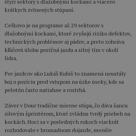
štyri sektory s dlažobnými kockami a viacero
krátkych zvlnených stúpaní.
Celkovo je na programe až 29 sektorov s
dlažobnými kockami, ktoré zvyšujú riziko defektov,
technických problémov aj pádov, a preto zohráva
kľúčovú úlohu pozičná jazda a silný tím v okolí
lídra.
Pre jazdcov ako Lukáš Kubiš to znamená neustály
boj o pozíciu pred vstupom na úzke úseky, kde sa
pelotón často natiahne a roztrhá.
Záver v Dour tradične mierne stúpa, čo dáva šancu
silovým šprintérom, ktorí zvládnu tvrdý priebeh na
kockách. Hoci sa v posledných rokoch viackrát
rozhodovalo v hromadnom dojazde, menšie