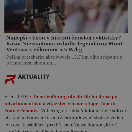
Najlepší výkon v histórii ženskej cyklistiky?
Kasia Niewiadoma ovládla legendárny Mont
Ventoux s výkonom 5,3 W/kg
Poľská pretekárka absolvovala 15,7 km dlhé stúpanie s
priemerným sklonom…
AKTUALITY
Včera 19:04
Demi Vollering ide do žltého dresu po
odvážnom útoku a víťazstve v ôsmej etape Tour de
Vollering dotiahla 6-kilometrové sólo do
France Femmes.
víťazného konca a získala 8-sekundový náskok vo vedení
celkovej klasifikácie pred Kasiou Niewiadomom, ktorá
skončila tretia za Elisou Longo Borghini.