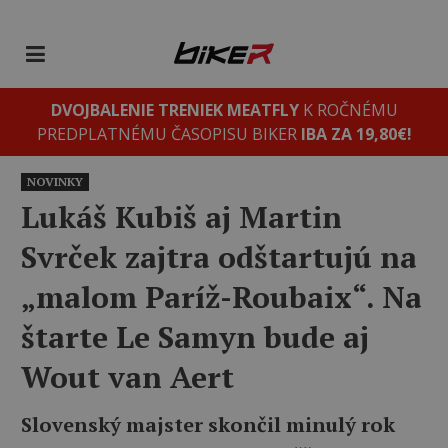
DVOJBALENIE TRENIEK MEATFLY
K ROČNÉMU
PREDPLATNÉMU ČASOPISU BIKER
IBA ZA 19,80€!
NOVINKY
Lukáš Kubiš aj Martin
Svrček zajtra odštartujú na
„malom Paríž-Roubaix“. Na
štarte Le Samyn bude aj
Wout van Aert
Slovenský majster skončil minulý rok