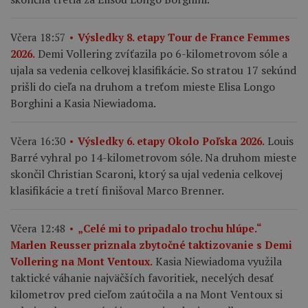
Včera 18:57
Výsledky 8. etapy Tour de France Femmes
Demi Vollering zvíťazila po 6-kilometrovom sóle a
2026.
ujala sa vedenia celkovej klasifikácie. So stratou 17 sekúnd
prišli do cieľa na druhom a treťom mieste Elisa Longo
Borghini a Kasia Niewiadoma.
Louis
Včera 16:30
Výsledky 6. etapy Okolo Poľska 2026.
Barré vyhral po 14-kilometrovom sóle. Na druhom mieste
skončil Christian Scaroni, ktorý sa ujal vedenia celkovej
klasifikácie a tretí finišoval Marco Brenner.
Včera 12:48
„Celé mi to pripadalo trochu hlúpe.“
Marlen Reusser priznala zbytočné taktizovanie s Demi
Kasia Niewiadoma využila
Vollering na Mont Ventoux.
taktické váhanie najväčších favoritiek, necelých desať
kilometrov pred cieľom zaútočila a na Mont Ventoux si