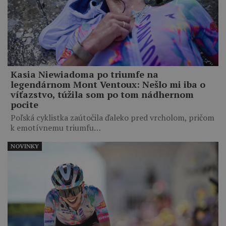
Kasia Niewiadoma po triumfe na
legendárnom Mont Ventoux: Nešlo mi iba o
víťazstvo, túžila som po tom nádhernom
pocite
Poľská cyklistka zaútočila ďaleko pred vrcholom, pričom
k emotívnemu triumfu…
NOVINKY