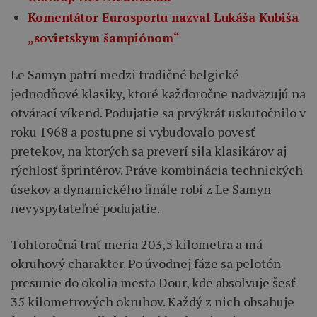
Komentátor Eurosportu nazval Lukáša Kubiša
„sovietskym šampiónom“
Le Samyn patrí medzi tradičné belgické
jednodňové klasiky, ktoré každoročne nadväzujú na
otvárací víkend. Podujatie sa prvýkrát uskutočnilo v
roku 1968 a postupne si vybudovalo povesť
pretekov, na ktorých sa preverí sila klasikárov aj
rýchlosť šprintérov. Práve kombinácia technických
úsekov a dynamického finále robí z Le Samyn
nevyspytateľné podujatie.
Tohtoročná trať meria 203,5 kilometra a má
okruhový charakter. Po úvodnej fáze sa pelotón
presunie do okolia mesta Dour, kde absolvuje šesť
35 kilometrových okruhov. Každý z nich obsahuje