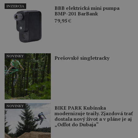
INZERCIA
BBB elektrická mini pumpa
BMP-201 BarBank
79,95
€
NOVINKY
Prešovské singletracky
NOVINKY
BIKE PARK Kubínska
modernizuje traily. Zjazdová trať
dostala nový život a v pláne je aj
„Odľot do Dubaja“