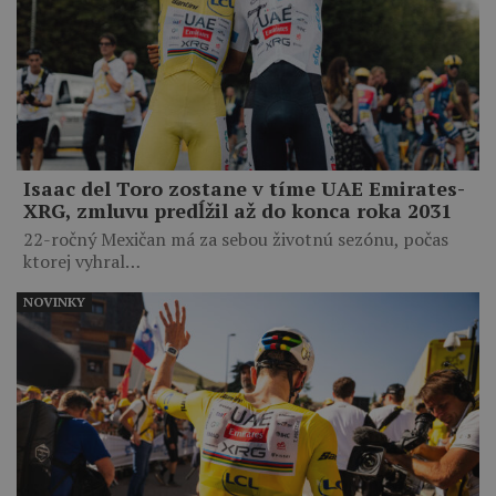
Isaac del Toro zostane v tíme UAE Emirates-
XRG, zmluvu predĺžil až do konca roka 2031
22-ročný Mexičan má za sebou životnú sezónu, počas
ktorej vyhral…
NOVINKY