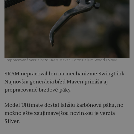
Prepracovaná verzia bŕzd SRAM Maven. Foto: Callum Wood / SRAM
SRAM nepracoval len na mechanizme SwingLink.
Najnovšia generácia bŕzd Maven prináša aj
prepracované brzdové páky.
Model Ultimate dostal ľahšiu karbónovú páku, no
možno ešte zaujímavejšou novinkou je verzia
Silver.