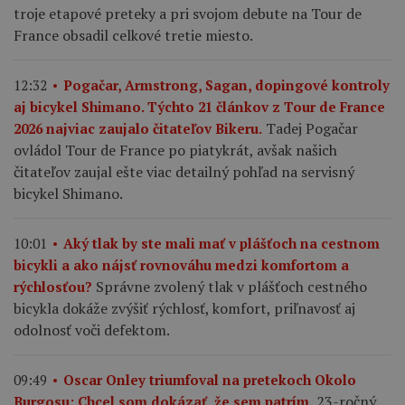
troje etapové preteky a pri svojom debute na Tour de
France obsadil celkové tretie miesto.
12:32
Pogačar, Armstrong, Sagan, dopingové kontroly
aj bicykel Shimano. Týchto 21 článkov z Tour de France
Tadej Pogačar
2026 najviac zaujalo čitateľov Bikeru.
ovládol Tour de France po piatykrát, avšak našich
čitateľov zaujal ešte viac detailný pohľad na servisný
bicykel Shimano.
10:01
Aký tlak by ste mali mať v plášťoch na cestnom
bicykli a ako nájsť rovnováhu medzi komfortom a
Správne zvolený tlak v plášťoch cestného
rýchlosťou?
bicykla dokáže zvýšiť rýchlosť, komfort, priľnavosť aj
odolnosť voči defektom.
09:49
Oscar Onley triumfoval na pretekoch Okolo
23-ročný
Burgosu: Chcel som dokázať, že sem patrím.