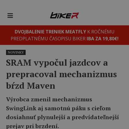
DVOJBALENIE TRENIEK MEATFLY
K ROČNÉMU
PREDPLATNÉMU ČASOPISU BIKER
IBA ZA 19,80€!
NOVINKY
SRAM vypočul jazdcov a
prepracoval mechanizmus
bŕzd Maven
Výrobca zmenil mechanizmus
SwingLink aj samotnú páku s cieľom
dosiahnuť plynulejší a predvídateľnejší
prejav pri brzdení.