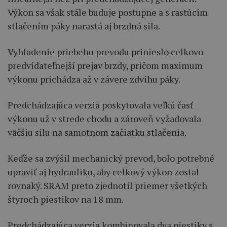
Výkon sa však stále buduje postupne a s rastúcim
stlačením páky narastá aj brzdná sila.
Vyhladenie priebehu prevodu prinieslo celkovo
predvídateľnejší prejav brzdy, pričom maximum
výkonu prichádza až v závere zdvihu páky.
Predchádzajúca verzia poskytovala veľkú časť
výkonu už v strede chodu a zároveň vyžadovala
väčšiu silu na samotnom začiatku stlačenia.
Keďže sa zvýšil mechanický prevod, bolo potrebné
upraviť aj hydrauliku, aby celkový výkon zostal
rovnaký. SRAM preto zjednotil priemer všetkých
štyroch piestikov na 18 mm.
Predchádzajúca verzia kombinovala dva piestiky s