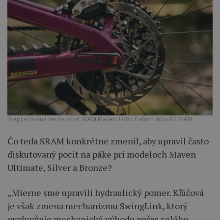
Prepracovaná verzia bŕzd SRAM Maven. Foto: Callum Wood / SRAM
Čo teda SRAM konkrétne zmenil, aby upravil často
diskutovaný pocit na páke pri modeloch Maven
Ultimate, Silver a Bronze?
„Mierne sme upravili hydraulický pomer. Kľúčová
je však zmena mechanizmu SwingLink, ktorý
ovplyvňuje mechanickú výhodu počas celého