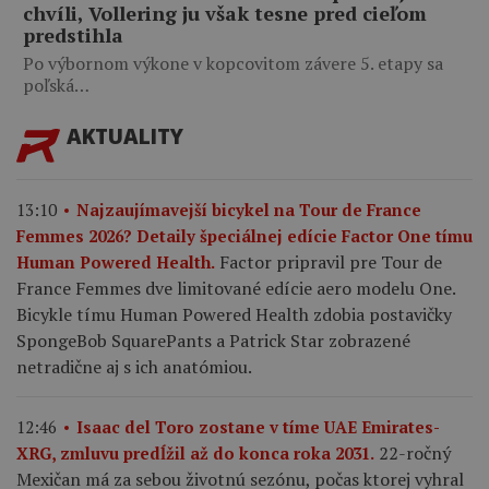
chvíli, Vollering ju však tesne pred cieľom
predstihla
Po výbornom výkone v kopcovitom závere 5. etapy sa
poľská…
AKTUALITY
13:10
Najzaujímavejší bicykel na Tour de France
Femmes 2026? Detaily špeciálnej edície Factor One tímu
Factor pripravil pre Tour de
Human Powered Health.
France Femmes dve limitované edície aero modelu One.
Bicykle tímu Human Powered Health zdobia postavičky
SpongeBob SquarePants a Patrick Star zobrazené
netradične aj s ich anatómiou.
12:46
Isaac del Toro zostane v tíme UAE Emirates-
22-ročný
XRG, zmluvu predĺžil až do konca roka 2031.
Mexičan má za sebou životnú sezónu, počas ktorej vyhral