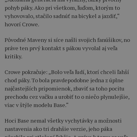
pohyb páky. Ako pri všetkom, ľuďom, ktorým to
vyhovovalo, stačilo sadnúť na bicykel a jazdiť,“
hovorí Crowe.
Pôvodné Maveny si síce našli svojich fanúšikov, no
práve ten prvý kontakt s pákou vyvolal aj veľa
kritiky.
Crowe pokračuje: „Bolo veľa ľudí, ktorí chceli ľahší
chod páky. To bola pravdepodobne jedna z úplne
najčastejších pripomienok, zbaviť sa toho pocitu
prechodu cez vačku a urobiť to o niečo plynulejšie,
viac v štýle modelu Base.“
Hoci Base nemal všetky vychytávky a možnosti
nastavenia ako tri drahšie verzie, jeho páka