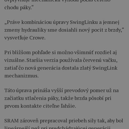
chodu páky.“
„Práve kombináciou úpravy SwingLinku a jemnej
zmeny hydrauliky sme dosiahli nový pocit z brzdy,“
vysvetľuje Crowe.
Pri bližšom pohľade si možno všimnúť rozdiel aj
vizuálne. Staršia verzia používala červenú vačku,
zatiaľ čo nová generácia dostala zlatý SwingLink
mechanizmus.
Táto úprava prináša vyšší prevodový pomer už na
začiatku stlačenia páky, takže brzda pôsobí pri
prvom kontakte citeľne ľahšie.
SRAM zároveň prepracoval priebeh sily tak, aby bol
lineárnejší než pri predchádzajúcej generácii.