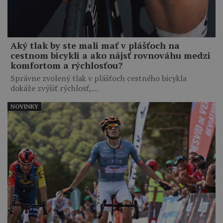
Aký tlak by ste mali mať v plášťoch na
cestnom bicykli a ako nájsť rovnováhu medzi
komfortom a rýchlosťou?
Správne zvolený tlak v plášťoch cestného bicykla
dokáže zvýšiť rýchlosť,…
NOVINKY