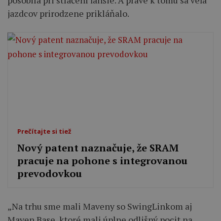
pôsobila pri stlačení ľahšie. A práve k tomu sa veľa
jazdcov prirodzene prikláňalo.
Prečítajte si tiež
Nový patent naznačuje, že SRAM
pracuje na pohone s integrovanou
prevodovkou
„Na trhu sme mali Maveny so SwingLinkom aj
Maven Base, ktoré mali úplne odlišný pocit na