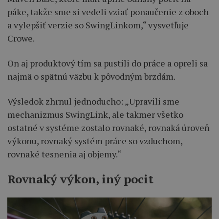
páke, takže sme si vedeli vziať ponaučenie z oboch
a vylepšiť verzie so SwingLinkom,“ vysvetľuje
Crowe.
On aj produktový tím sa pustili do práce a opreli sa
najmä o spätnú väzbu k pôvodným brzdám.
Výsledok zhrnul jednoducho: „Upravili sme
mechanizmus SwingLink, ale takmer všetko
ostatné v systéme zostalo rovnaké, rovnaká úroveň
výkonu, rovnaký systém práce so vzduchom,
rovnaké tesnenia aj objemy.“
Rovnaký výkon, iný pocit