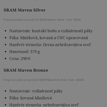
SRAM Maven Silver
Prepracovaná verzia bŕzd SRAM Maven Silver. Foto: SRAM
Nastavenie: kontakt bodu a vzdialenosti páky
Páka: hliníková, kovaná a CNC opracovaná
Hardvér strmeňa: čierna nehrdzavejúca oceľ
Hmotnosť: 379 g
Cena: 290 €
SRAM Maven Bronze
Prepracovaná verzia bŕzd SRAM Maven Bronze. Foto: SRAM
Nastavenie: vzdialenosť páky
Páka: kovaná hliníková
Hardvér strmeňa: nehrdzavejúca oceľ