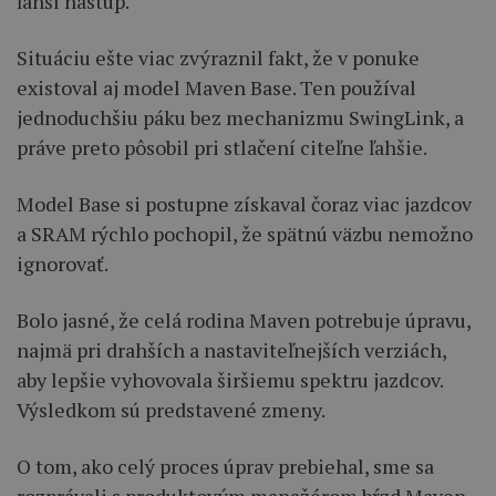
ľahší nástup.
Situáciu ešte viac zvýraznil fakt, že v ponuke
existoval aj model Maven Base. Ten používal
jednoduchšiu páku bez mechanizmu SwingLink, a
práve preto pôsobil pri stlačení citeľne ľahšie.
Model Base si postupne získaval čoraz viac jazdcov
a SRAM rýchlo pochopil, že spätnú väzbu nemožno
ignorovať.
Bolo jasné, že celá rodina Maven potrebuje úpravu,
najmä pri drahších a nastaviteľnejších verziách,
aby lepšie vyhovovala širšiemu spektru jazdcov.
Výsledkom sú predstavené zmeny.
O tom, ako celý proces úprav prebiehal, sme sa
rozprávali s produktovým manažérom bŕzd Maven