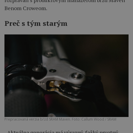
Benom Croweom.
Preč s tým starým
Prepracovaná verzia bŕzd SRAM Maven. Foto: Callum Wood / SRAM
„Aktuálna generácia má výrazný, ťažký prvotný