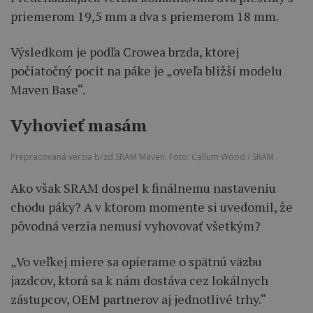
priemerom 19,5 mm a dva s priemerom 18 mm.
Výsledkom je podľa Crowea brzda, ktorej
počiatočný pocit na páke je „oveľa bližší modelu
Maven Base“.
Vyhovieť masám
Prepracovaná verzia bŕzd SRAM Maven. Foto: Callum Wood / SRAM
Ako však SRAM dospel k finálnemu nastaveniu
chodu páky? A v ktorom momente si uvedomil, že
pôvodná verzia nemusí vyhovovať všetkým?
„Vo veľkej miere sa opierame o spätnú väzbu
jazdcov, ktorá sa k nám dostáva cez lokálnych
zástupcov, OEM partnerov aj jednotlivé trhy.“