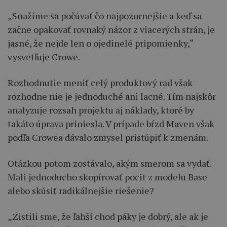
„Snažíme sa počúvať čo najpozornejšie a keď sa
začne opakovať rovnaký názor z viacerých strán, je
jasné, že nejde len o ojedinelé pripomienky,“
vysvetľuje Crowe.
Rozhodnutie meniť celý produktový rad však
rozhodne nie je jednoduché ani lacné. Tím najskôr
analyzuje rozsah projektu aj náklady, ktoré by
takáto úprava priniesla. V prípade bŕzd Maven však
podľa Crowea dávalo zmysel pristúpiť k zmenám.
Otázkou potom zostávalo, akým smerom sa vydať.
Mali jednoducho skopírovať pocit z modelu Base
alebo skúsiť radikálnejšie riešenie?
„Zistili sme, že ľahší chod páky je dobrý, ale ak je