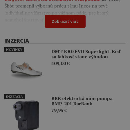
Škót premenil výbornú prácu tímu Ineos na prvé
individuálne víťazstvo po vážnom páde, pre ktorý
nemohol štartovať na Tour de France.
Zobraziť viac
INZERCIA
NOVINKY
DMT KR0 EVO Superlight: Keď
sa ľahkosť stane výhodou
409,00
€
INZERCIA
BBB elektrická mini pumpa
BMP-201 BarBank
79,95
€