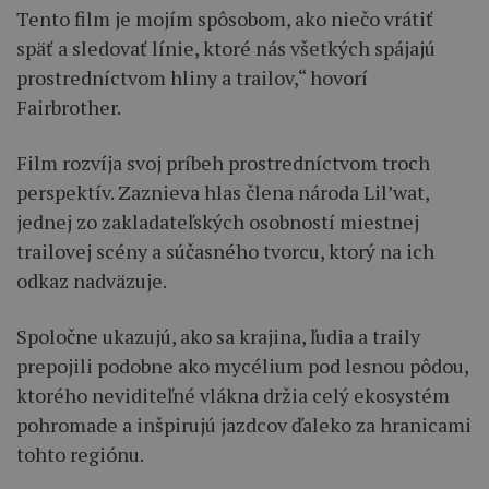
Tento film je mojím spôsobom, ako niečo vrátiť
späť a sledovať línie, ktoré nás všetkých spájajú
prostredníctvom hliny a trailov,“ hovorí
Fairbrother.
Film rozvíja svoj príbeh prostredníctvom troch
perspektív. Zaznieva hlas člena národa Lil’wat,
jednej zo zakladateľských osobností miestnej
trailovej scény a súčasného tvorcu, ktorý na ich
odkaz nadväzuje.
Spoločne ukazujú, ako sa krajina, ľudia a traily
prepojili podobne ako mycélium pod lesnou pôdou,
ktorého neviditeľné vlákna držia celý ekosystém
pohromade a inšpirujú jazdcov ďaleko za hranicami
tohto regiónu.