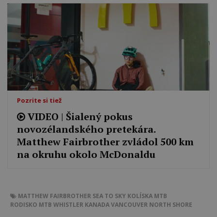
Pozrite si tiež
VIDEO | Šialený pokus
novozélandského pretekára.
Matthew Fairbrother zvládol 500 km
na okruhu okolo McDonaldu
MATTHEW FAIRBROTHER
SEA TO SKY
KOLÍSKA MTB
RODISKO MTB
WHISTLER
KANADA
VANCOUVER
NORTH SHORE