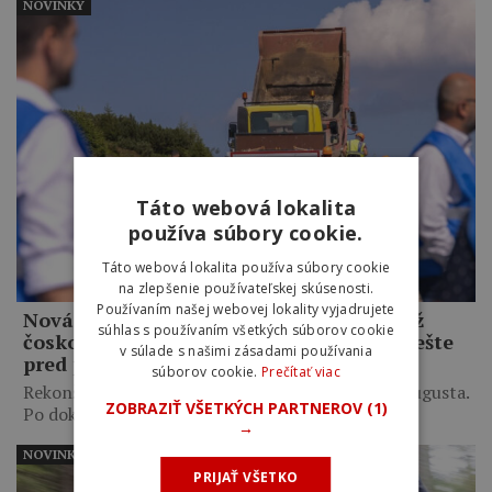
NOVINKY
Táto webová lokalita
používa súbory cookie.
Táto webová lokalita používa súbory cookie
na zlepšenie používateľskej skúsenosti.
Používaním našej webovej lokality vyjadrujete
Nová cyklotrasa na Kráľovu hoľu bude už
súhlas s používaním všetkých súborov cookie
čoskoro otvorená. Sprístupnená má byť ešte
v súlade s našimi zásadami používania
pred pretekmi Okolo Slovenska
súborov cookie.
Prečítať viac
Rekonštrukcia by mohla byť ukončená do konca augusta.
ZOBRAZIŤ VŠETKÝCH PARTNEROV
(1)
Po dokončení…
→
NOVINKY
PRIJAŤ VŠETKO