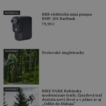
INZERCIA
BBB elektrická mini pumpa
BMP-201 BarBank
79,95
€
NOVINKY
Prešovské singletracky
NOVINKY
BIKE PARK Kubínska
modernizuje traily. Zjazdová trať
dostala nový život a v pláne je aj
„Odľot do Dubaja“