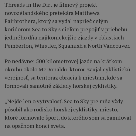
Threads in the Dirt je filmový projekt
novozélandského pretekára Matthewa
Fairbrothera, ktorý sa vydal naprieč celým
koridorom Sea to Sky s cieľom prepojiť v priebehu
jediného dňa najikonickejšie zjazdy v oblastiach
Pemberton, Whistler, Squamish a North Vancouver.
Po nedávnej 500 kilometrovej jazde na krátkom
okruhu okolo McDonaldu, ktorou zaujal cyklistickú
verejnosť, sa tentoraz obracia k miestam, kde sa
formovali samotné základy horskej cyklistiky.
„Nejde len o vytrvalosť. Sea to Sky pre mňa vždy
pôsobil ako rodisko horskej cyklistiky, miesto,
ktoré formovalo šport, do ktorého som sa zamiloval
na opačnom konci sveta.