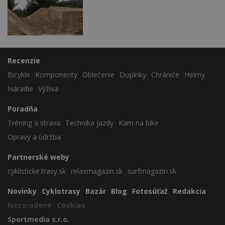
Recenzie
Bicykle
Komponenty
Oblečenie
Doplnky
Chrániče
Helmy
Náradie
Výživa
Poradňa
Tréning a strava
Technika jazdy
Kam na bike
Opravy a údržba
Partnerské weby
cyklisticke.trasy.sk
relaxmagazin.sk
surfmagazin.sk
Novinky
Cyklotrasy
Bazár
Blog
Fotosúťaž
Redakcia
Nezaradené
Cookies
Sportmedia s.r.o.