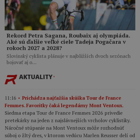
Rekord Petra Sagana, Roubaix aj olympiáda.
Aké sú ďalšie veľké ciele Tadeja Pogačara v
rokoch 2027 a 2028?
Slovinský cyklista plánuje v najbližších dvoch sezónach
bojovať aj o…
AKTUALITY
11:16
Prichádza najťažšia skúška Tour de France
Femmes. Favoritky čaká legendárny Mont Ventoux.
Siedma etapa Tour de France Femmes 2026 privedie
pretekárky na jeden z najslávnejších vrcholov cyklistiky.
Náročné stúpanie na Mont Ventoux môže rozhodnúť
súboj o žltý dres, v ktorom vedúcu Marlen Reusser delí od