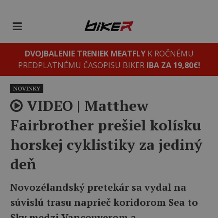
DVOJBALENIE TRENIEK MEATFLY
K ROČNÉMU
PREDPLATNÉMU ČASOPISU BIKER
IBA ZA 19,80€!
NOVINKY
VIDEO | Matthew
Fairbrother prešiel kolísku
horskej cyklistiky za jediný
deň
Novozélandský pretekár sa vydal na
súvislú trasu naprieč koridorom Sea to
Sky medzi Vancouverom a