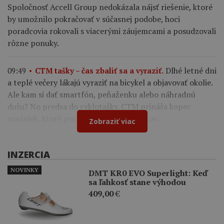
Spoločnosť Accell Group nedokázala nájsť riešenie, ktoré
by umožnilo pokračovať v súčasnej podobe, hoci
poradcovia rokovali s viacerými záujemcami a posudzovali
rôzne ponuky.
Dlhé letné dni
09:49
CTM tašky – čas zbaliť sa a vyraziť.
a teplé večery lákajú vyraziť na bicykel a objavovať okolie.
Ale kam si dať smartfón, peňaženku alebo náhradnú
dušu? No predsa do cyklotašky. CTM prináša kopec
noviniek, ktoré potešia všetkých cyklistov.
Zobraziť viac
INZERCIA
NOVINKY
DMT KR0 EVO Superlight: Keď
sa ľahkosť stane výhodou
409,00
€