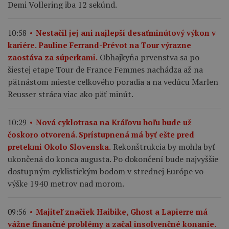
Demi Vollering iba 12 sekúnd.
10:58
Nestačil jej ani najlepší desaťminútový výkon v
kariére. Pauline Ferrand-Prévot na Tour výrazne
Obhajkyňa prvenstva sa po
zaostáva za súperkami.
šiestej etape Tour de France Femmes nachádza až na
pätnástom mieste celkového poradia a na vedúcu Marlen
Reusser stráca viac ako päť minút.
10:29
Nová cyklotrasa na Kráľovu hoľu bude už
čoskoro otvorená. Sprístupnená má byť ešte pred
Rekonštrukcia by mohla byť
pretekmi Okolo Slovenska.
ukončená do konca augusta. Po dokončení bude najvyššie
dostupným cyklistickým bodom v strednej Európe vo
výške 1940 metrov nad morom.
09:56
Majiteľ značiek Haibike, Ghost a Lapierre má
vážne finančné problémy a začal insolvenčné konanie.