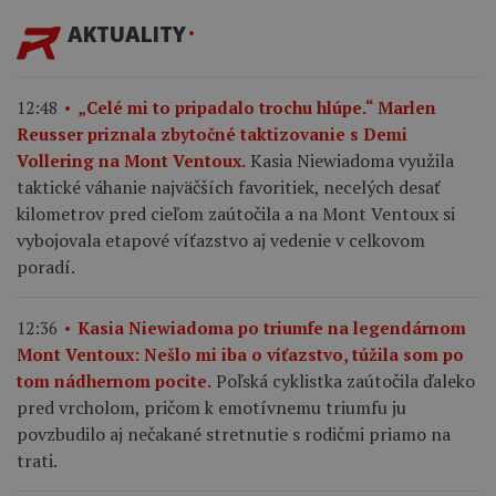
AKTUALITY
12:48
„Celé mi to pripadalo trochu hlúpe.“ Marlen
Reusser priznala zbytočné taktizovanie s Demi
Kasia Niewiadoma využila
Vollering na Mont Ventoux.
taktické váhanie najväčších favoritiek, necelých desať
kilometrov pred cieľom zaútočila a na Mont Ventoux si
vybojovala etapové víťazstvo aj vedenie v celkovom
poradí.
12:36
Kasia Niewiadoma po triumfe na legendárnom
Mont Ventoux: Nešlo mi iba o víťazstvo, túžila som po
Poľská cyklistka zaútočila ďaleko
tom nádhernom pocite.
pred vrcholom, pričom k emotívnemu triumfu ju
povzbudilo aj nečakané stretnutie s rodičmi priamo na
trati.