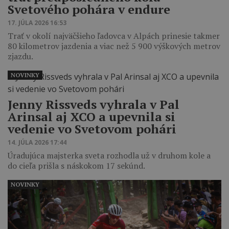
Svetového pohára v endure
17. JÚLA 2026 16:53
Trať v okolí najväčšieho ľadovca v Alpách prinesie takmer
80 kilometrov jazdenia a viac než 5 900 výškových metrov
zjazdu.
NOVINKY
Jenny Rissveds vyhrala v Pal
Arinsal aj XCO a upevnila si
vedenie vo Svetovom pohári
14. JÚLA 2026 17:44
Úradujúca majsterka sveta rozhodla už v druhom kole a
do cieľa prišla s náskokom 17 sekúnd.
NOVINKY