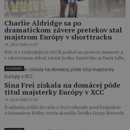
Charlie Aldridge sa po
dramatickom závere pretekov stal
majstrom Európy v shorttracku
31. JÚLA 2026 14:47
Brit si v rozhodujúcej chvíli počkal na správny moment a
v záverečnom súboji zdolal Juriho Zanottiho aj Daria Lilla.
NOVINKY
Sina Frei získala na domácej pôde
titul majsterky Európy v XCC
31. JÚLA 2026 13:55
Švajčiarka prišla do cieľa o štyri sekundy pred krajankou
Alessandrou Keller, tretia skončila Švédka Jenny Rissveds.