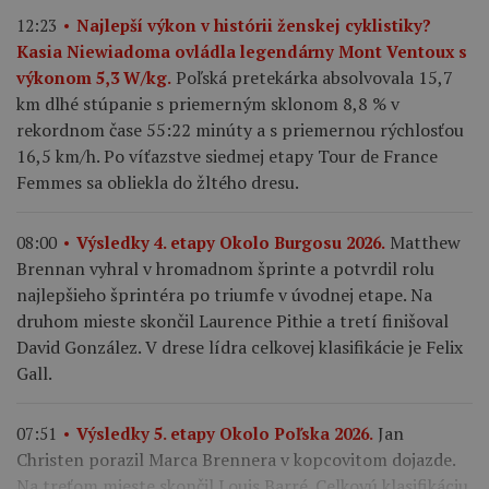
12:23
Najlepší výkon v histórii ženskej cyklistiky?
Kasia Niewiadoma ovládla legendárny Mont Ventoux s
Poľská pretekárka absolvovala 15,7
výkonom 5,3 W/kg.
km dlhé stúpanie s priemerným sklonom 8,8 % v
rekordnom čase 55:22 minúty a s priemernou rýchlosťou
16,5 km/h. Po víťazstve siedmej etapy Tour de France
Femmes sa obliekla do žltého dresu.
Matthew
08:00
Výsledky 4. etapy Okolo Burgosu 2026.
Brennan vyhral v hromadnom šprinte a potvrdil rolu
najlepšieho šprintéra po triumfe v úvodnej etape. Na
druhom mieste skončil Laurence Pithie a tretí finišoval
David González. V drese lídra celkovej klasifikácie je Felix
Gall.
Jan
07:51
Výsledky 5. etapy Okolo Poľska 2026.
Christen porazil Marca Brennera v kopcovitom dojazde.
Na treťom mieste skončil Louis Barré. Celkovú klasifikáciu