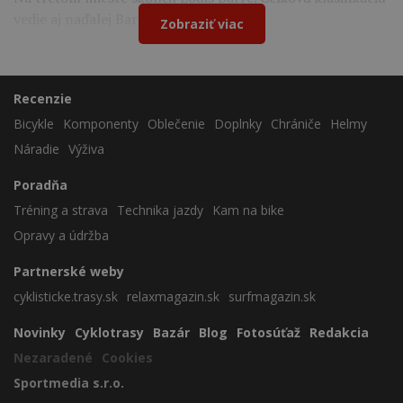
vedie aj naďalej Bart Lemmen.
Zobraziť viac
Recenzie
Bicykle
Komponenty
Oblečenie
Doplnky
Chrániče
Helmy
Náradie
Výživa
Poradňa
Tréning a strava
Technika jazdy
Kam na bike
Opravy a údržba
Partnerské weby
cyklisticke.trasy.sk
relaxmagazin.sk
surfmagazin.sk
Novinky
Cyklotrasy
Bazár
Blog
Fotosúťaž
Redakcia
Nezaradené
Cookies
Sportmedia s.r.o.