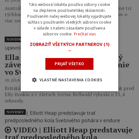
20. JÚLA 2026 19:48
Táto webová lokalita používa súbory cookie
Austrálčan vyhral v Aletsch Arena-Bellwald posledné tri
na zlepšenie používateľskej skúsenosti.
rýchlostné skúšky a po veľkom obrate zdolal súperov o
Používaním našej webovej lokality vyjadrujete
viac než 20 sekúnd.
súhlas s používaním všetkých súborov cookie
v súlade s našimi zásadami používania
súborov cookie.
Prečítať viac
NOVINKY
ZOBRAZIŤ VŠETKÝCH PARTNEROV
(1)
→
Ella Conolly zvládla dramatický
záver 5. kola a upevnila si vedenie
PRIJAŤ VŠETKO
vo Svetovom pohári
VLASTNÉ NASTAVENIA COOKIES
20. JÚLA 2026 19:15
Britská pretekárka si napriek defektu udržala náskok pred
Elly Hoskin a v Aletsch Arena-Bellwald vyhrala o 33,4
sekundy.
NOVINKY
VIDEO | Elliott Heap predstavuje
trať predposledného kola