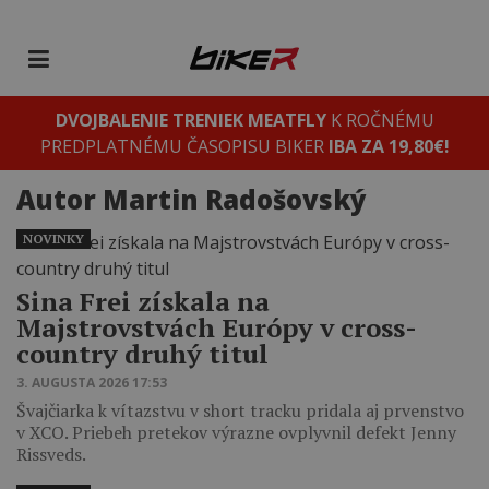
DVOJBALENIE TRENIEK MEATFLY
K ROČNÉMU
PREDPLATNÉMU ČASOPISU BIKER
IBA ZA 19,80€!
Autor
Martin Radošovský
NOVINKY
Sina Frei získala na
Majstrovstvách Európy v cross-
country druhý titul
3. AUGUSTA 2026 17:53
Švajčiarka k vítazstvu v short tracku pridala aj prvenstvo
v XCO. Priebeh pretekov výrazne ovplyvnil defekt Jenny
Rissveds.