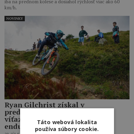
iba na prednom kolese a dosiahol rýchlosť viac ako 60
km/h.
NOVINKY
Ryan Gilchrist získal v
predposlednom kole svoje prvé
víťazstvo vo Svetovom pohári v
Táto webová lokalita
endure
používa súbory cookie.