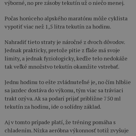
výborné, no pre zásoby tekutín už o niečo menej.
Počas horúceho alpského maratónu môže cyklista
vypotiť viac než 1,5 litra tekutín za hodinu.
Nahradiť tieto straty je náročné z dvoch dôvodov.
Jednak prakticky, pretože pitie z fľaše má svoje
limity, a jednak fyziologicky, keďže telo nedokáže
tak veľké množstvo tekutín okamžite vstrebať.
Jednu hodinu to ešte zvládnuteľné je, no čím hlbšie
sa jazdec dostáva do výkonu, tým viac sa tráviaci
trakt ozýva. Ak sa podarí prijať približne 750 ml
tekutín za hodinu, ide o solídny základ.
Aj v tomto prípade platí, že tréning pomáha s
chladením. Nízka aeróbna výkonnosť totiž zvyšuje