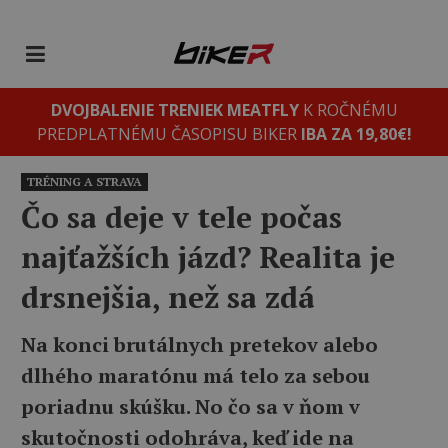
DVOJBALENIE TRENIEK MEATFLY
K ROČNÉMU
PREDPLATNÉMU ČASOPISU BIKER
IBA ZA 19,80€!
TRÉNING A STRAVA
Čo sa deje v tele počas
najťažších jázd? Realita je
drsnejšia, než sa zdá
Na konci brutálnych pretekov alebo
dlhého maratónu má telo za sebou
poriadnu skúšku. No čo sa v ňom v
skutočnosti odohráva, keď ide na