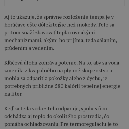
Aj to ukazuje, že správne rozloženie tempa je v
horúčave ešte dôležitejšie než inokedy. Telo sa
pritom snaží zbavovať tepla rovnakými
mechanizmami, akými ho prijíma, teda sálaním,
prúdením a vedením.
Kľúčovú úlohu zohráva potenie. Na to, aby sa voda
zmenila z kvapalného na plynné skupenstvo a
mohla sa odpariť z pokožky alebo z dychu, je
potrebných približne 580 kalórií tepelnej energie
na liter.
Keď sa teda voda z tela odparuje, spolu s ňou
odchádza aj teplo do okolitého prostredia, čo
pomáha ochladzovaniu. Pre termoreguláciu je to