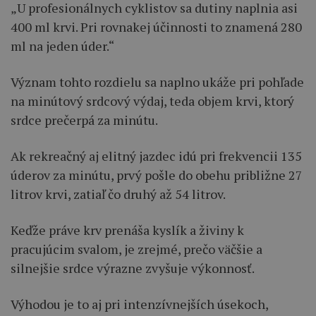
„U profesionálnych cyklistov sa dutiny naplnia asi
400 ml krvi. Pri rovnakej účinnosti to znamená 280
ml na jeden úder.“
Význam tohto rozdielu sa naplno ukáže pri pohľade
na minútový srdcový výdaj, teda objem krvi, ktorý
srdce prečerpá za minútu.
Ak rekreačný aj elitný jazdec idú pri frekvencii 135
úderov za minútu, prvý pošle do obehu približne 27
litrov krvi, zatiaľ čo druhý až 54 litrov.
Keďže práve krv prenáša kyslík a živiny k
pracujúcim svalom, je zrejmé, prečo väčšie a
silnejšie srdce výrazne zvyšuje výkonnosť.
Výhodou je to aj pri intenzívnejších úsekoch,