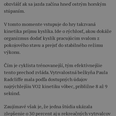
obzvlášť ak sa jazda začína hneď ostrým horským
stúpaním.
V tomto momente vstupuje do hry takzvaná
kinetika príjmu kyslíka. Ide o rýchlosť, akou dokáže
organizmus dodať kyslík pracujúcim svalom z
pokojového stavu a prejsť do stabilného režimu
výkonu.
Čím je cyklista trénovanejší, tým efektívnejšie
tento prechod zvláda. Vytrvalostná bežkyňa Paula
Radcliffe mala podľa dostupných údajov
najrýchlejšiu VO2 kinetiku vôbec, približne 8 až 9
sekúnd.
Zaujímavé však je, že jedna štúdia ukázala
zlepšenie o 30 percent aj u rekreačných vytrvalcov