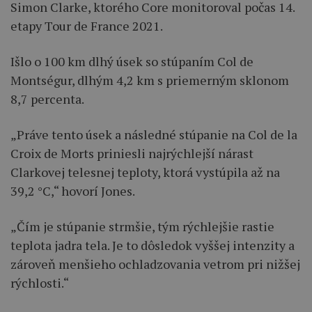
Simon Clarke, ktorého Core monitoroval počas 14.
etapy Tour de France 2021.
Išlo o 100 km dlhý úsek so stúpaním Col de
Montségur, dlhým 4,2 km s priemerným sklonom
8,7 percenta.
„Práve tento úsek a následné stúpanie na Col de la
Croix de Morts priniesli najrýchlejší nárast
Clarkovej telesnej teploty, ktorá vystúpila až na
39,2 °C,“ hovorí Jones.
„Čím je stúpanie strmšie, tým rýchlejšie rastie
teplota jadra tela. Je to dôsledok vyššej intenzity a
zároveň menšieho ochladzovania vetrom pri nižšej
rýchlosti.“