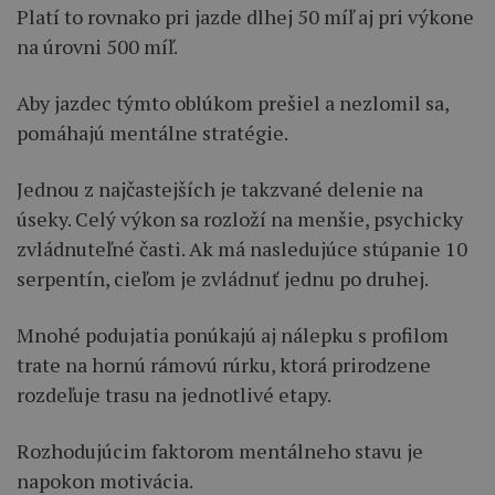
Platí to rovnako pri jazde dlhej 50 míľ aj pri výkone
na úrovni 500 míľ.
Aby jazdec týmto oblúkom prešiel a nezlomil sa,
pomáhajú mentálne stratégie.
Jednou z najčastejších je takzvané delenie na
úseky. Celý výkon sa rozloží na menšie, psychicky
zvládnuteľné časti. Ak má nasledujúce stúpanie 10
serpentín, cieľom je zvládnuť jednu po druhej.
Mnohé podujatia ponúkajú aj nálepku s profilom
trate na hornú rámovú rúrku, ktorá prirodzene
rozdeľuje trasu na jednotlivé etapy.
Rozhodujúcim faktorom mentálneho stavu je
napokon motivácia.