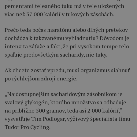
percentami telesného tuku má v tele uložených
viac než 37 000 kalórií v tukových zásobách.
Prečo teda počas maratónu alebo dlhých pretekov
dochádza k takzvanému vyhladnutiu? Dôvodom je
intenzita záťaže a fakt, že pri vysokom tempe telo
spaľuje predovšetkým sacharidy, nie tuky.
Ak chcete zostať vpredu, musí organizmus siahnuť
po rýchlejšom zdroji energie.
„Najdostupnejším sacharidovým zásobníkom je
svalový glykogén, ktorého množstvo sa odhaduje
na približne 500 gramov, teda asi 2 000 kalórií,“
vysvetľuje Tim Podlogar, výživový špecialista tímu
Tudor Pro Cycling.