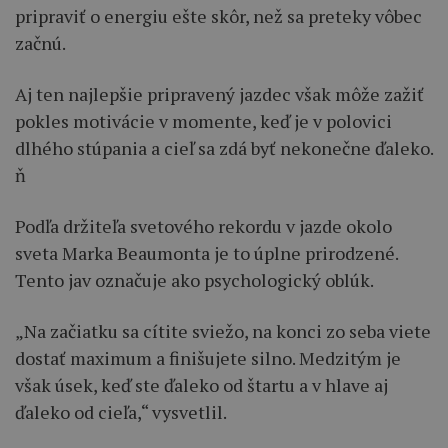
pripraviť o energiu ešte skôr, než sa preteky vôbec
začnú.
Aj ten najlepšie pripravený jazdec však môže zažiť
pokles motivácie v momente, keď je v polovici
dlhého stúpania a cieľ sa zdá byť nekonečne ďaleko.
ň
Podľa držiteľa svetového rekordu v jazde okolo
sveta Marka Beaumonta je to úplne prirodzené.
Tento jav označuje ako psychologický oblúk.
„Na začiatku sa cítite sviežo, na konci zo seba viete
dostať maximum a finišujete silno. Medzitým je
však úsek, keď ste ďaleko od štartu a v hlave aj
ďaleko od cieľa,“ vysvetlil.