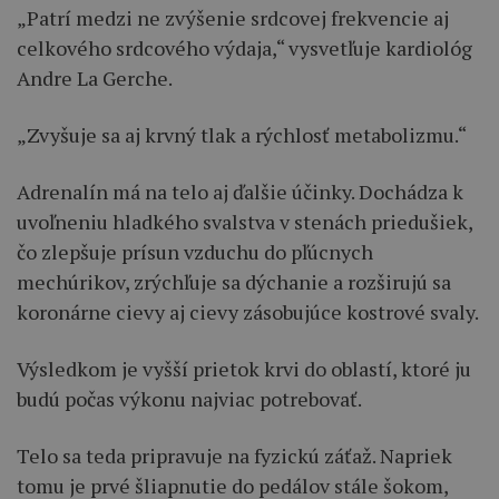
„Patrí medzi ne zvýšenie srdcovej frekvencie aj
celkového srdcového výdaja,“ vysvetľuje kardiológ
Andre La Gerche.
„Zvyšuje sa aj krvný tlak a rýchlosť metabolizmu.“
Adrenalín má na telo aj ďalšie účinky. Dochádza k
uvoľneniu hladkého svalstva v stenách priedušiek,
čo zlepšuje prísun vzduchu do pľúcnych
mechúrikov, zrýchľuje sa dýchanie a rozširujú sa
koronárne cievy aj cievy zásobujúce kostrové svaly.
Výsledkom je vyšší prietok krvi do oblastí, ktoré ju
budú počas výkonu najviac potrebovať.
Telo sa teda pripravuje na fyzickú záťaž. Napriek
tomu je prvé šliapnutie do pedálov stále šokom,