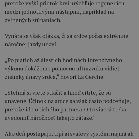
pretože vyšší prietok krvi urýchľuje regeneráciu
medzi jednotlivými nástupmi, napríklad na
zvlnených stúpaniach.
Vynára sa však otázka, či sa srdce počas extrémne
náročnej jazdy unaví.
„Po piatich až šiestich hodinách intenzívneho
výkonu dokážeme pomocou ultrazvuku vidieť
známky únavy srdca,“ hovorí La Gerche.
„Stehná si viete stlačiť a hneď cítite, že sú
unavené. Účinok na srdce sa však často podceňuje,
pretože ide o tichého partnera. O to viac si treba
uvedomiť náročnosť takejto záťaže.“
Ako deň postupuje, trpí aj svalový systém, najmä ak