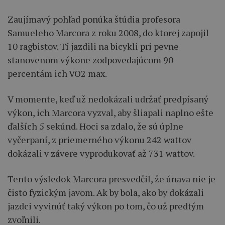
Zaujímavý pohľad ponúka štúdia profesora
Samueleho Marcora z roku 2008, do ktorej zapojil
10 ragbistov. Tí jazdili na bicykli pri pevne
stanovenom výkone zodpovedajúcom 90
percentám ich VO2 max.
V momente, keď už nedokázali udržať predpísaný
výkon, ich Marcora vyzval, aby šliapali naplno ešte
ďalších 5 sekúnd. Hoci sa zdalo, že sú úplne
vyčerpaní, z priemerného výkonu 242 wattov
dokázali v závere vyprodukovať až 731 wattov.
Tento výsledok Marcora presvedčil, že únava nie je
čisto fyzickým javom. Ak by bola, ako by dokázali
jazdci vyvinúť taký výkon po tom, čo už predtým
zvoľnili.