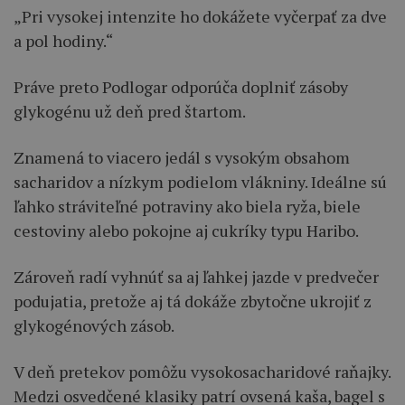
„Pri vysokej intenzite ho dokážete vyčerpať za dve
a pol hodiny.“
Práve preto Podlogar odporúča doplniť zásoby
glykogénu už deň pred štartom.
Znamená to viacero jedál s vysokým obsahom
sacharidov a nízkym podielom vlákniny. Ideálne sú
ľahko stráviteľné potraviny ako biela ryža, biele
cestoviny alebo pokojne aj cukríky typu Haribo.
Zároveň radí vyhnúť sa aj ľahkej jazde v predvečer
podujatia, pretože aj tá dokáže zbytočne ukrojiť z
glykogénových zásob.
V deň pretekov pomôžu vysokosacharidové raňajky.
Medzi osvedčené klasiky patrí ovsená kaša, bagel s