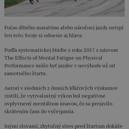
Počas dlhého maratónu alebo náročnej jazdy netrpí
len telo. Svoje si odnesie aj hlava.
Podľa systematickej štúdie z roku 2017 s názvom
The Effects of Mental Fatigue on Physical
Performance môže byť jazdec v nevýhode už od
samotného štartu.
Autori v siedmich z ôsmich kľúčových výskumov
zistili, že vytrvalostný výkon bol negatívne
ovplyvnený mentálnou únavou, čo sa prejavilo
skrátením času do vyčerpania.
Inými slovami, zbytočný stres pred štartom dokáže