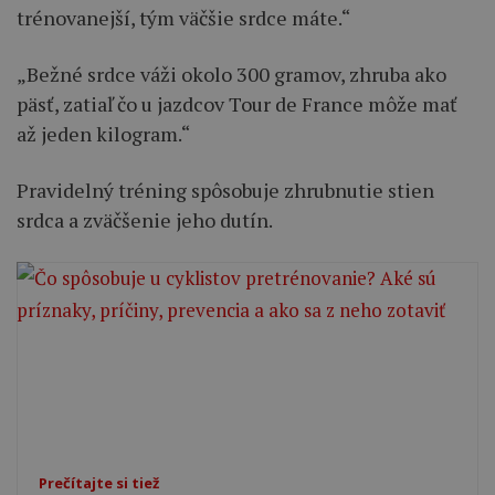
trénovanejší, tým väčšie srdce máte.“
„Bežné srdce váži okolo 300 gramov, zhruba ako
päsť, zatiaľ čo u jazdcov Tour de France môže mať
až jeden kilogram.“
Pravidelný tréning spôsobuje zhrubnutie stien
srdca a zväčšenie jeho dutín.
Prečítajte si tiež