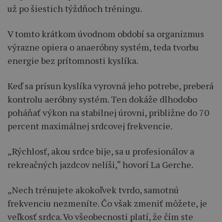
už po šiestich týždňoch tréningu.
V tomto krátkom úvodnom období sa organizmus
výrazne opiera o anaeróbny systém, teda tvorbu
energie bez prítomnosti kyslíka.
Keď sa prísun kyslíka vyrovná jeho potrebe, preberá
kontrolu aeróbny systém. Ten dokáže dlhodobo
poháňať výkon na stabilnej úrovni, približne do 70
percent maximálnej srdcovej frekvencie.
„Rýchlosť, akou srdce bije, sa u profesionálov a
rekreačných jazdcov nelíši,“ hovorí La Gerche.
„Nech trénujete akokoľvek tvrdo, samotnú
frekvenciu nezmeníte. Čo však zmeniť môžete, je
veľkosť srdca. Vo všeobecnosti platí, že čím ste