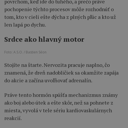
povrchom, keď ide do tuhého, a prečo práve
pochopenie týchto procesov môže rozhodnúť o
tom, kto v cieli ešte dýcha z plných pľúc a kto už
len lapá po dychu.
Srdce ako hlavný motor
Foto: A.S.O. / Bastien Séon
Stojíte na štarte. Nervozita pracuje naplno, čo
znamená, že dreň nadobličiek sa okamžite zapája
do akcie a začína uvoľňovať adrenalín.
Práve tento hormón spúšťa mechanizmus známy
ako boj alebo útek a ešte skôr, než sa pohnete z
miesta, vyvolá v tele sériu kardiovaskulárnych
reakcií.