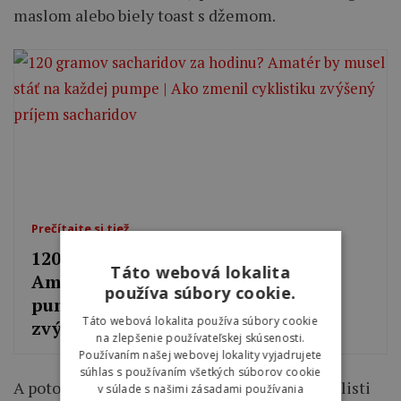
maslom alebo biely toast s džemom.
Prečítajte si tiež
120 gramov sacharidov za hodinu?
Táto webová lokalita
Amatér by musel stáť na každej
používa súbory cookie.
pumpe | Ako zmenil cyklistiku
Táto webová lokalita používa súbory cookie
zvýšený príjem sacharidov
na zlepšenie používateľskej skúsenosti.
Používaním našej webovej lokality vyjadrujete
súhlas s používaním všetkých súborov cookie
A potom prichádza samotná jazda. Mnohí cyklisti
v súlade s našimi zásadami používania