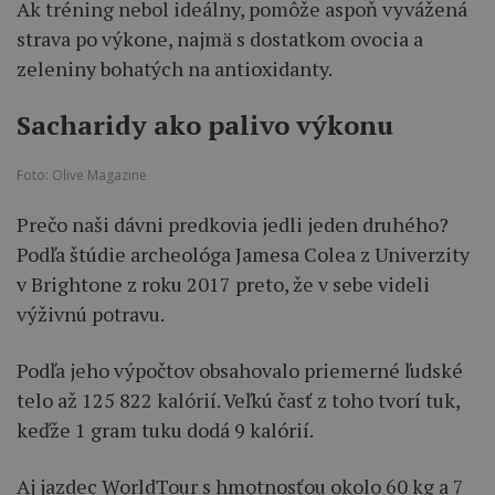
Ak tréning nebol ideálny, pomôže aspoň vyvážená
strava po výkone, najmä s dostatkom ovocia a
zeleniny bohatých na antioxidanty.
Sacharidy ako palivo výkonu
Foto: Olive Magazine
Prečo naši dávni predkovia jedli jeden druhého?
Podľa štúdie archeológa Jamesa Colea z Univerzity
v Brightone z roku 2017 preto, že v sebe videli
výživnú potravu.
Podľa jeho výpočtov obsahovalo priemerné ľudské
telo až 125 822 kalórií. Veľkú časť z toho tvorí tuk,
keďže 1 gram tuku dodá 9 kalórií.
Aj jazdec WorldTour s hmotnosťou okolo 60 kg a 7