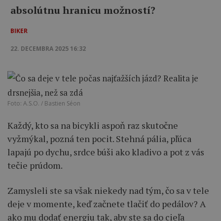
absolútnu hranicu možností?
BIKER
22. DECEMBRA 2025 16:32
Foto: A.S.O. / Bastien Séon
Každý, kto sa na bicykli aspoň raz skutočne
vyžmýkal, pozná ten pocit. Stehná pália, pľúca
lapajú po dychu, srdce búši ako kladivo a pot z vás
tečie prúdom.
Zamysleli ste sa však niekedy nad tým, čo sa v tele
deje v momente, keď začnete tlačiť do pedálov? A
ako mu dodať energiu tak, aby ste sa do cieľa