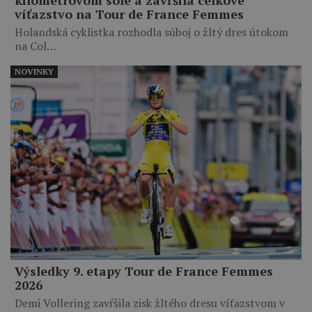
kilometrovom sóle a zavŕšila celkové
víťazstvo na Tour de France Femmes
Holandská cyklistka rozhodla súboj o žltý dres útokom
na Col…
NOVINKY
Výsledky 9. etapy Tour de France Femmes
2026
Demi Vollering zavŕšila zisk žltého dresu víťazstvom v