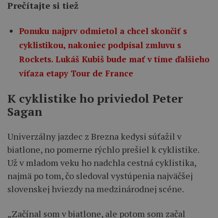
Prečítajte si tiež
Ponuku najprv odmietol a chcel skončiť s
cyklistikou, nakoniec podpísal zmluvu s
Rockets. Lukáš Kubiš bude mať v tíme ďalšieho
víťaza etapy Tour de France
K cyklistike ho priviedol Peter
Sagan
Univerzálny jazdec z Brezna kedysi súťažil v
biatlone, no pomerne rýchlo prešiel k cyklistike.
Už v mladom veku ho nadchla cestná cyklistika,
najmä po tom, čo sledoval vystúpenia najväčšej
slovenskej hviezdy na medzinárodnej scéne.
„Začínal som v biatlone, ale potom som začal