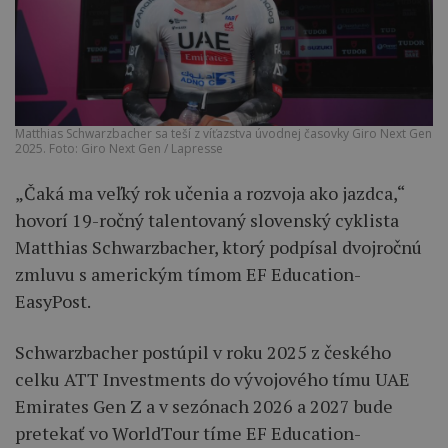
Matthias Schwarzbacher sa teší z víťazstva úvodnej časovky Giro Next Gen
2025. Foto: Giro Next Gen / Lapresse
„Čaká ma veľký rok učenia a rozvoja ako jazdca,“
hovorí 19-ročný talentovaný slovenský cyklista
Matthias Schwarzbacher, ktorý podpísal dvojročnú
zmluvu s americkým tímom EF Education-
EasyPost.
Schwarzbacher postúpil v roku 2025 z českého
celku ATT Investments do vývojového tímu UAE
Emirates Gen Z a v sezónach 2026 a 2027 bude
pretekať vo WorldTour tíme EF Education-