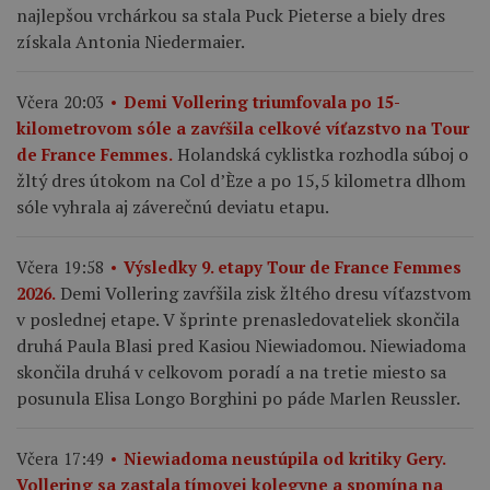
najlepšou vrchárkou sa stala Puck Pieterse a biely dres
získala Antonia Niedermaier.
Včera 20:03
Demi Vollering triumfovala po 15-
kilometrovom sóle a zavŕšila celkové víťazstvo na Tour
Holandská cyklistka rozhodla súboj o
de France Femmes.
žltý dres útokom na Col d’Èze a po 15,5 kilometra dlhom
sóle vyhrala aj záverečnú deviatu etapu.
Včera 19:58
Výsledky 9. etapy Tour de France Femmes
Demi Vollering zavŕšila zisk žltého dresu víťazstvom
2026.
v poslednej etape. V šprinte prenasledovateliek skončila
druhá Paula Blasi pred Kasiou Niewiadomou. Niewiadoma
skončila druhá v celkovom poradí a na tretie miesto sa
posunula Elisa Longo Borghini po páde Marlen Reussler.
Včera 17:49
Niewiadoma neustúpila od kritiky Gery.
Vollering sa zastala tímovej kolegyne a spomína na