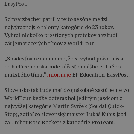
EasyPost.
Schwarzbacher patril v tejto sezóne medzi
najvýraznejšie talenty kategórie do 23 rokov.
Vyhral niekoľko prestížnych pretekov a vzbudil
záujem viacerých tímov z WorldTour.
„S radosťou oznamujeme, že si vybral práve nás a
od budúceho roka bude súčasťou nášho elitného
mužského tímu,“
informuje
EF Education-EasyPost.
Slovensko tak bude mať dvojnásobné zastúpenie vo
WorldTour, keďže doteraz bol jediným jazdcom z
najvyššej kategórie Martin Svrček (Soudal Quick-
Step), zatiaľ čo slovenský majster Lukáš Kubiš jazdi
za Unibet Rose Rockets z kategórie ProTeam.