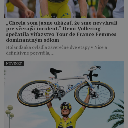
„Chcela som jasne ukázať, že sme nevyhrali
pre včerajší incident.“ Demi Vollering
spečatila víťazstvo Tour de France Femmes
dominantným sólom
Holanďanka ovládla záverečné dve etapy v Nice a
definitívne potvrdila,…
NOVINKY