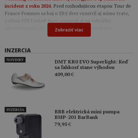
Pred rozhodujúcou etapou Tour de
incident z roku 2024.
France Femmes sa boj o žltý dres vyostril aj mimo trate,
pričom FDJ United-Suez reagoval aj na vyhrážky
adresované iba 20-ročnej francúzskej pretekárke.
Zobraziť viac
INZERCIA
NOVINKY
DMT KR0 EVO Superlight: Keď
sa ľahkosť stane výhodou
409,00
€
INZERCIA
BBB elektrická mini pumpa
BMP-201 BarBank
79,95
€