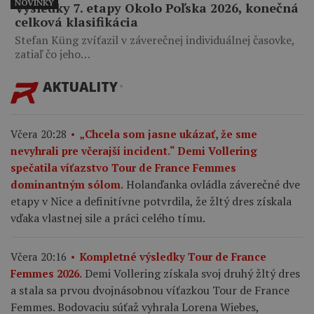
NOVINKY
Výsledky 7. etapy Okolo Poľska 2026, konečná
celková klasifikácia
Stefan Küng zvíťazil v záverečnej individuálnej časovke,
zatiaľ čo jeho…
AKTUALITY
Včera 20:28
„Chcela som jasne ukázať, že sme
nevyhrali pre včerajší incident.“ Demi Vollering
spečatila víťazstvo Tour de France Femmes
Holanďanka ovládla záverečné dve
dominantným sólom.
etapy v Nice a definitívne potvrdila, že žltý dres získala
vďaka vlastnej sile a práci celého tímu.
Včera 20:16
Kompletné výsledky Tour de France
Demi Vollering získala svoj druhý žltý dres
Femmes 2026.
a stala sa prvou dvojnásobnou víťazkou Tour de France
Femmes. Bodovaciu súťaž vyhrala Lorena Wiebes,