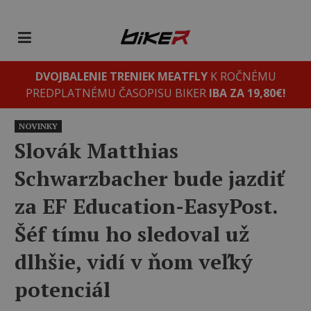
DVOJBALENIE TRENIEK MEATFLY
K ROČNÉMU
PREDPLATNÉMU ČASOPISU BIKER
IBA ZA 19,80€!
NOVINKY
Slovák Matthias
Schwarzbacher bude jazdiť
za EF Education-EasyPost.
Šéf tímu ho sledoval už
dlhšie, vidí v ňom veľký
potenciál