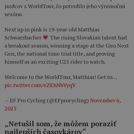
jazdcov z WorldTour, čo potvrdilo jeho výnimočnú
sezónu.
Next up in pink is 19-year-old Matthias
Schwarzbacher
The rising Slovakian talent had
a breakout season, winning a stage at the Giro Next
Gen, the national time trial title, and proving
himself as an exciting U23 rider to watch.
Welcome to the WorldTour, Matthias! Get to…
pic.twitter.com/eZEhNbVyqV
— EF Pro Cycling (@EFprocycling)
November 6,
2025
„Netušil som, že môžem poraziť
najlepších časovkárov“