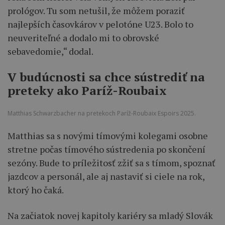
prológov. Tu som netušil, že môžem poraziť
najlepších časovkárov v pelotóne U23. Bolo to
neuveriteľné a dodalo mi to obrovské
sebavedomie,“ dodal.
V budúcnosti sa chce sústrediť na
preteky ako Paríž-Roubaix
Matthias Schwarzbacher na pretekoch Paríž-Roubaix Espoirs 2025.
Matthias sa s novými tímovými kolegami osobne
stretne počas tímového sústredenia po skončení
sezóny. Bude to príležitosť zžiť sa s tímom, spoznať
jazdcov a personál, ale aj nastaviť si ciele na rok,
ktorý ho čaká.
Na začiatok novej kapitoly kariéry sa mladý Slovák