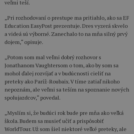
veľmi teší.
„Pri rozhodovaní o prestupe ma pritiahlo, ako sa EF
Education EasyPost prezentuje. Dres vyzerá skvelo
a videá sú výborné. Zanechalo to na mňa silný prvý
dojem,“ opisuje.
„Potom som mal veľmi dobrý rozhovor s
Jonathanom Vaughtersom o tom, ako by som sa
mohol ďalej rozvíjať a v budúcnosti cieliť na
preteky ako Paríž-Roubaix. V tíme zatiaľ nikoho
nepoznám, ale veľmi sa teším na spoznanie nových
spolujazdcov,“ povedal.
„Myslím si, že budúci rok bude pre mňa ako veľká
škola. Budem sa musieť učiť a prispôsobiť
WorldTour. Už som šiel niektoré veľké preteky, ale