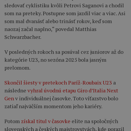
sledovať cyklistiku kvôli Petrovi Saganovi a chodil
som na preteky. Postupne som jazdil viac a viac. Asi
som mal dvanásť alebo trinásť rokov, keď som
naozaj začal naplno,“ povedal Matthias
Schwarzbacher.
V posledných rokoch sa posúval cez juniorov až do
kategórie U23, no sezóna 2025 bola jasným
prelomom.
Skončil šiesty v pretekoch Paríž-Roubaix U23
a
následne
vyhral úvodnú etapu Giro d’Italia Next
Gen
v individuálnej časovke. Toto víťazstvo bolo
zatiaľ najväčším momentom jeho kariéry.
Potom
získal titul v časovke
elite na spoločných
slovenských a českých majstrovstvách, kde porazil