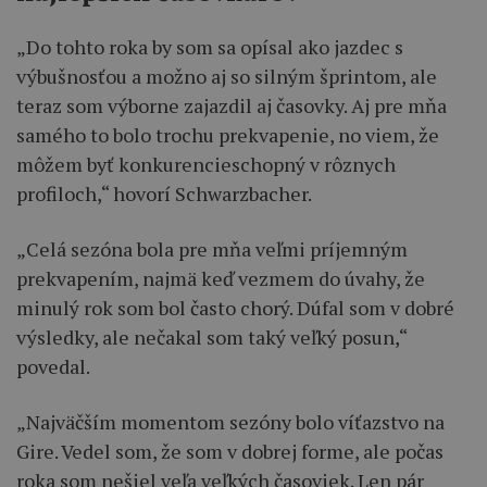
„Do tohto roka by som sa opísal ako jazdec s
výbušnosťou a možno aj so silným šprintom, ale
teraz som výborne zajazdil aj časovky. Aj pre mňa
samého to bolo trochu prekvapenie, no viem, že
môžem byť konkurencieschopný v rôznych
profiloch,“ hovorí Schwarzbacher.
„Celá sezóna bola pre mňa veľmi príjemným
prekvapením, najmä keď vezmem do úvahy, že
minulý rok som bol často chorý. Dúfal som v dobré
výsledky, ale nečakal som taký veľký posun,“
povedal.
„Najväčším momentom sezóny bolo víťazstvo na
Gire. Vedel som, že som v dobrej forme, ale počas
roka som nešiel veľa veľkých časoviek. Len pár