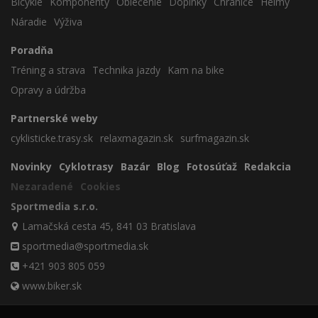
Bicykle
Komponenty
Oblečenie
Doplnky
Chrániče
Helmy
Náradie
Výživa
Poradňa
Tréning a strava
Technika jazdy
Kam na bike
Opravy a údržba
Partnerské weby
cyklisticke.trasy.sk
relaxmagazin.sk
surfmagazin.sk
Novinky
Cyklotrasy
Bazár
Blog
Fotosúťaž
Redakcia
Nezaradené
Cookies
Sportmedia s.r.o.
Lamačská cesta 45, 841 03 Bratislava
sportmedia@sportmedia.sk
+421 903 805 059
www.biker.sk