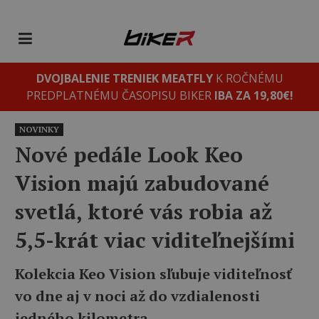
DVOJBALENIE TRENIEK MEATFLY
K ROČNÉMU
PREDPLATNÉMU ČASOPISU BIKER
IBA ZA 19,80€!
NOVINKY
Nové pedále Look Keo
Vision majú zabudované
svetlá, ktoré vás robia až
5,5-krát viac viditeľnejšími
Kolekcia Keo Vision sľubuje viditeľnosť
vo dne aj v noci až do vzdialenosti
jedného kilometra.