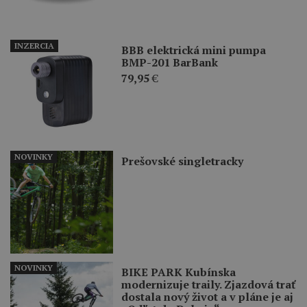
INZERCIA
BBB elektrická mini pumpa
BMP-201 BarBank
79,95
€
NOVINKY
Prešovské singletracky
NOVINKY
BIKE PARK Kubínska
modernizuje traily. Zjazdová trať
dostala nový život a v pláne je aj