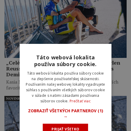
Táto webová lokalita
„Celé mi to pripadalo trochu hlúpe.“ Marlen
používa súbory cookie.
Reusser priznala zbytočné taktizovanie s
Táto webová lokalita používa súbory cookie
Demi Vollering na Mont Ventoux
na zlepšenie používateľskej skúsenosti.
Kasia Niewiadoma využila taktické váhanie najväčších
Používaním našej webovej lokality vyjadrujete
favoritiek, necelých desať kilometrov…
súhlas s používaním všetkých súborov cookie
v súlade s našimi zásadami používania
NOVINKY
súborov cookie.
Prečítať viac
ZOBRAZIŤ VŠETKÝCH PARTNEROV
(1)
→
PRIJAŤ VŠETKO