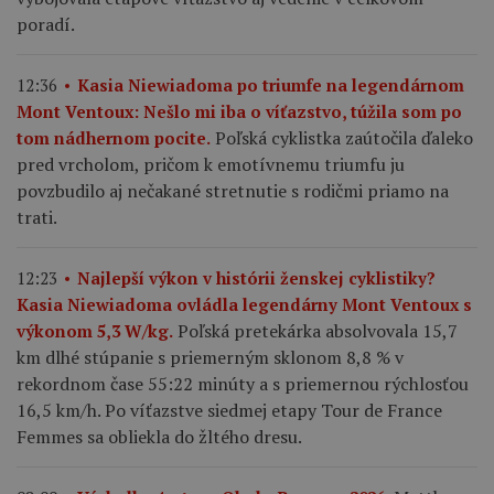
poradí.
12:36
Kasia Niewiadoma po triumfe na legendárnom
Mont Ventoux: Nešlo mi iba o víťazstvo, túžila som po
Poľská cyklistka zaútočila ďaleko
tom nádhernom pocite.
pred vrcholom, pričom k emotívnemu triumfu ju
povzbudilo aj nečakané stretnutie s rodičmi priamo na
trati.
12:23
Najlepší výkon v histórii ženskej cyklistiky?
Kasia Niewiadoma ovládla legendárny Mont Ventoux s
Poľská pretekárka absolvovala 15,7
výkonom 5,3 W/kg.
km dlhé stúpanie s priemerným sklonom 8,8 % v
rekordnom čase 55:22 minúty a s priemernou rýchlosťou
16,5 km/h. Po víťazstve siedmej etapy Tour de France
Femmes sa obliekla do žltého dresu.