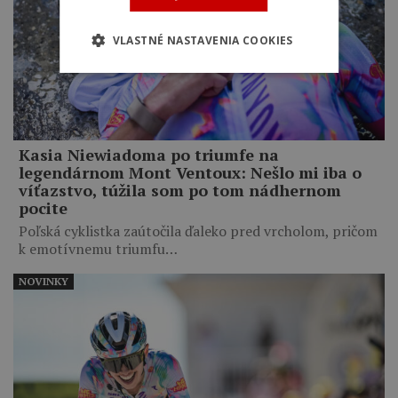
VLASTNÉ NASTAVENIA COOKIES
Kasia Niewiadoma po triumfe na
legendárnom Mont Ventoux: Nešlo mi iba o
víťazstvo, túžila som po tom nádhernom
pocite
Poľská cyklistka zaútočila ďaleko pred vrcholom, pričom
k emotívnemu triumfu…
NOVINKY