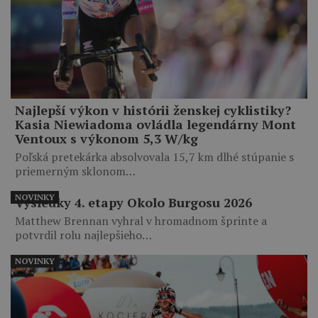
Najlepší výkon v histórii ženskej cyklistiky?
Kasia Niewiadoma ovládla legendárny Mont
Ventoux s výkonom 5,3 W/kg
Poľská pretekárka absolvovala 15,7 km dlhé stúpanie s
priemerným sklonom…
NOVINKY
Výsledky 4. etapy Okolo Burgosu 2026
Matthew Brennan vyhral v hromadnom šprinte a
potvrdil rolu najlepšieho…
NOVINKY