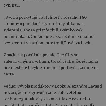
cyklistu.
„Svetlá poskytujú viditeľnosť v rozsahu 180
stupňov a ponúkajú štyri režimy blikania a
svietenia, aby sa prispôsobili akýmkoľvek
podmienkam. Cieľom je zabezpečiť maximálnu
bezpečnosť v každom prostredí,“ uvádza Look.
Značka už ponúkala pedále Geo City so
zabudovanými svetlami, tie sú však určené najmä
pre mestské bicykle, nie pre športové jazdenie na
ceste.
Vedúci vývoja produktov v Looku Alexandre Lavaud
hovorí, že integrovať a zmenšiť svetelnú
technológiu tak, aby sa zmestila do cestného
pedála, bola náročná úloha. Výsledok však podľa