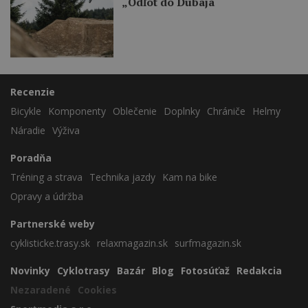
„Odľot do Dubaja“
Recenzie
Bicykle
Komponenty
Oblečenie
Doplnky
Chrániče
Helmy
Náradie
Výživa
Poradňa
Tréning a strava
Technika jazdy
Kam na bike
Opravy a údržba
Partnerské weby
cyklisticke.trasy.sk
relaxmagazin.sk
surfmagazin.sk
Novinky
Cyklotrasy
Bazár
Blog
Fotosúťaž
Redakcia
Nezaradené
Cookies