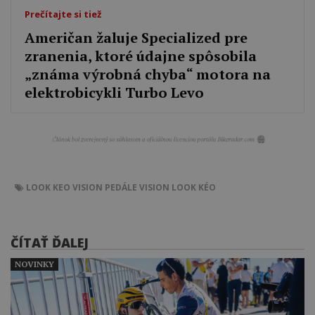
Prečítajte si tiež
Američan žaluje Specialized pre
zranenia, ktoré údajne spôsobila
„známa výrobná chyba“ motora na
elektrobicykli Turbo Levo
LOOK KEO VISION
PEDÁLE
VISION
LOOK KÉO
ČÍTAŤ ĎALEJ
NOVINKY