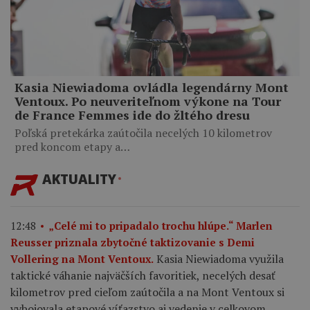
Kasia Niewiadoma ovládla legendárny Mont
Ventoux. Po neuveriteľnom výkone na Tour
de France Femmes ide do žltého dresu
Poľská pretekárka zaútočila necelých 10 kilometrov
pred koncom etapy a…
AKTUALITY
12:48
„Celé mi to pripadalo trochu hlúpe.“ Marlen
Reusser priznala zbytočné taktizovanie s Demi
Kasia Niewiadoma využila
Vollering na Mont Ventoux.
taktické váhanie najväčších favoritiek, necelých desať
kilometrov pred cieľom zaútočila a na Mont Ventoux si
vybojovala etapové víťazstvo aj vedenie v celkovom