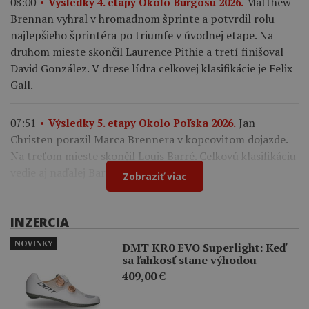
Matthew
08:00
Výsledky 4. etapy Okolo Burgosu 2026.
Brennan vyhral v hromadnom šprinte a potvrdil rolu
najlepšieho šprintéra po triumfe v úvodnej etape. Na
druhom mieste skončil Laurence Pithie a tretí finišoval
David González. V drese lídra celkovej klasifikácie je Felix
Gall.
Jan
07:51
Výsledky 5. etapy Okolo Poľska 2026.
Christen porazil Marca Brennera v kopcovitom dojazde.
Na treťom mieste skončil Louis Barré. Celkovú klasifikáciu
vedie aj naďalej Bart Lemmen.
Zobraziť viac
INZERCIA
NOVINKY
DMT KR0 EVO Superlight: Keď
sa ľahkosť stane výhodou
409,00
€