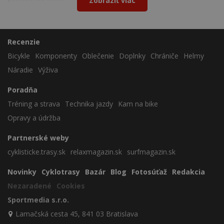
Zobraziť viac
Recenzie
Bicykle
Komponenty
Oblečenie
Doplnky
Chrániče
Helmy
Náradie
Výživa
Poradňa
Tréning a strava
Technika jazdy
Kam na bike
Opravy a údržba
Partnerské weby
cyklisticke.trasy.sk
relaxmagazin.sk
surfmagazin.sk
Novinky
Cyklotrasy
Bazár
Blog
Fotosúťaž
Redakcia
Nezaradené
Cookies
Sportmedia s.r.o.
Lamačská cesta 45, 841 03 Bratislava