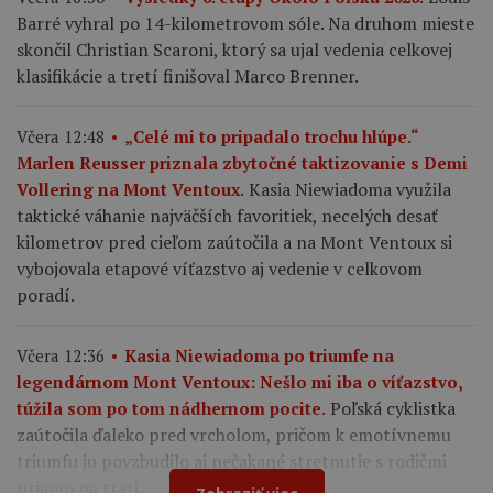
Barré vyhral po 14-kilometrovom sóle. Na druhom mieste
skončil Christian Scaroni, ktorý sa ujal vedenia celkovej
klasifikácie a tretí finišoval Marco Brenner.
Včera 12:48
„Celé mi to pripadalo trochu hlúpe.“
Marlen Reusser priznala zbytočné taktizovanie s Demi
Kasia Niewiadoma využila
Vollering na Mont Ventoux.
taktické váhanie najväčších favoritiek, necelých desať
kilometrov pred cieľom zaútočila a na Mont Ventoux si
vybojovala etapové víťazstvo aj vedenie v celkovom
poradí.
Včera 12:36
Kasia Niewiadoma po triumfe na
legendárnom Mont Ventoux: Nešlo mi iba o víťazstvo,
Poľská cyklistka
túžila som po tom nádhernom pocite.
zaútočila ďaleko pred vrcholom, pričom k emotívnemu
triumfu ju povzbudilo aj nečakané stretnutie s rodičmi
priamo na trati.