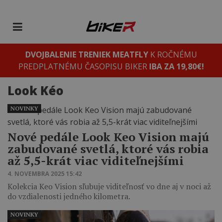
DVOJBALENIE TRENIEK MEATFLY
K ROČNÉMU
PREDPLATNÉMU ČASOPISU BIKER
IBA ZA 19,80€!
Look Kéo
NOVINKY
Nové pedále Look Keo Vision majú
zabudované svetlá, ktoré vás robia
až 5,5-krát viac viditeľnejšími
4. NOVEMBRA 2025 15:42
Kolekcia Keo Vision sľubuje viditeľnosť vo dne aj v noci až
do vzdialenosti jedného kilometra.
NOVINKY