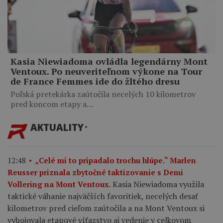
Kasia Niewiadoma ovládla legendárny Mont
Ventoux. Po neuveriteľnom výkone na Tour
de France Femmes ide do žltého dresu
Poľská pretekárka zaútočila necelých 10 kilometrov
pred koncom etapy a…
AKTUALITY
12:48
„Celé mi to pripadalo trochu hlúpe.“ Marlen
Reusser priznala zbytočné taktizovanie s Demi
Kasia Niewiadoma využila
Vollering na Mont Ventoux.
taktické váhanie najväčších favoritiek, necelých desať
kilometrov pred cieľom zaútočila a na Mont Ventoux si
vybojovala etapové víťazstvo aj vedenie v celkovom