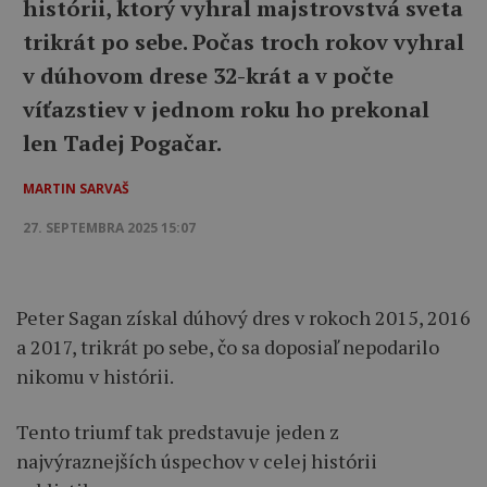
histórii, ktorý vyhral majstrovstvá sveta
trikrát po sebe. Počas troch rokov vyhral
v dúhovom drese 32-krát a v počte
víťazstiev v jednom roku ho prekonal
len Tadej Pogačar.
MARTIN SARVAŠ
27. SEPTEMBRA 2025 15:07
Peter Sagan získal dúhový dres v rokoch 2015, 2016
a 2017, trikrát po sebe, čo sa doposiaľ nepodarilo
nikomu v histórii.
Tento triumf tak predstavuje jeden z
najvýraznejších úspechov v celej histórii