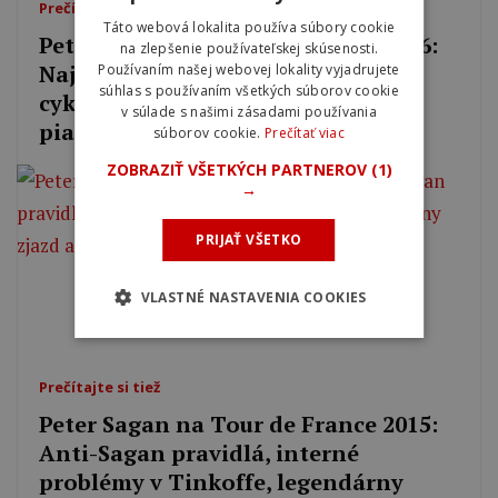
Prečítajte si tiež
Táto webová lokalita používa súbory cookie
Peter Sagan na Tour de France 2016:
na zlepšenie používateľskej skúsenosti.
Najodvážnejší útok modernej
Používaním našej webovej lokality vyjadrujete
súhlas s používaním všetkých súborov cookie
cyklistiky, tri víťazstvá, žltý dres a
v súlade s našimi zásadami používania
piaty zelený dres
súborov cookie.
Prečítať viac
ZOBRAZIŤ VŠETKÝCH PARTNEROV
(1)
→
PRIJAŤ VŠETKO
VLASTNÉ NASTAVENIA COOKIES
Prečítajte si tiež
Peter Sagan na Tour de France 2015:
Anti-Sagan pravidlá, interné
problémy v Tinkoffe, legendárny