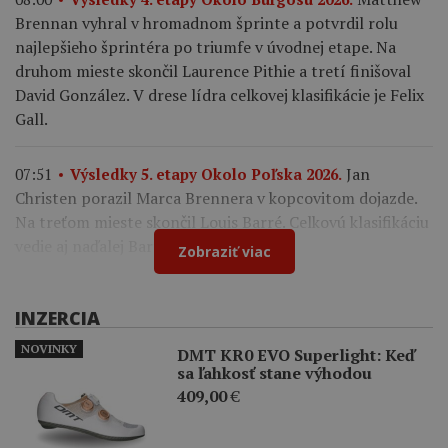
Brennan vyhral v hromadnom šprinte a potvrdil rolu
najlepšieho šprintéra po triumfe v úvodnej etape. Na
druhom mieste skončil Laurence Pithie a tretí finišoval
David González. V drese lídra celkovej klasifikácie je Felix
Gall.
Jan
07:51
Výsledky 5. etapy Okolo Poľska 2026.
Christen porazil Marca Brennera v kopcovitom dojazde.
Na treťom mieste skončil Louis Barré. Celkovú klasifikáciu
vedie aj naďalej Bart Lemmen.
Zobraziť viac
INZERCIA
NOVINKY
DMT KR0 EVO Superlight: Keď
sa ľahkosť stane výhodou
409,00
€