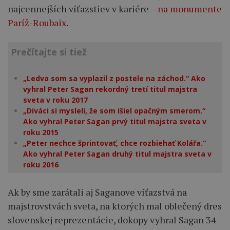
najcennejších víťazstiev v kariére –
na monumente
Paríž-Roubaix
.
Prečítajte si tiež
„Ledva som sa vyplazil z postele na záchod.“ Ako
vyhral Peter Sagan rekordný tretí titul majstra
sveta v roku 2017
„Diváci si mysleli, že som išiel opačným smerom.“
Ako vyhral Peter Sagan prvý titul majstra sveta v
roku 2015
„Peter nechce šprintovať, chce rozbiehať Kolářa.“
Ako vyhral Peter Sagan druhý titul majstra sveta v
roku 2016
Ak by sme zarátali aj Saganove víťazstvá na
majstrovstvách sveta, na ktorých mal oblečený dres
slovenskej reprezentácie, dokopy vyhral Sagan 34-