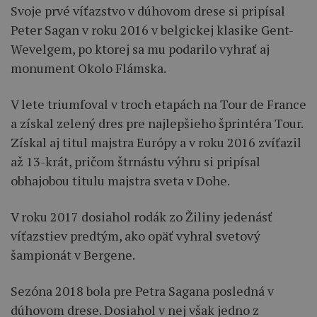
Svoje prvé víťazstvo v dúhovom drese si pripísal
Peter Sagan v roku 2016 v belgickej klasike Gent-
Wevelgem, po ktorej sa mu podarilo vyhrať aj
monument Okolo Flámska.
V lete triumfoval v troch etapách na Tour de France
a získal zelený dres pre najlepšieho šprintéra Tour.
Získal aj titul majstra Európy a v roku 2016 zvíťazil
až 13-krát, pričom štrnástu výhru si pripísal
obhajobou titulu majstra sveta v Dohe.
V roku 2017 dosiahol rodák zo Žiliny jedenásť
víťazstiev predtým, ako opäť vyhral svetový
šampionát v Bergene.
Sezóna 2018 bola pre Petra Sagana posledná v
dúhovom drese. Dosiahol v nej však jedno z