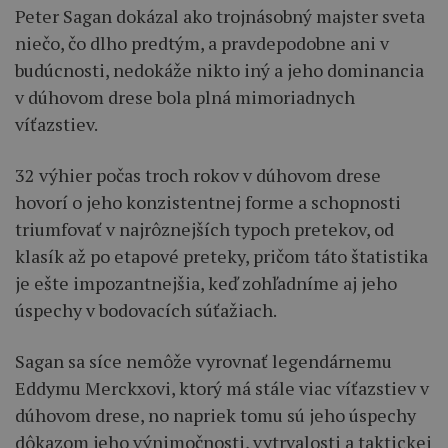
Peter Sagan dokázal ako trojnásobný majster sveta
niečo, čo dlho predtým, a pravdepodobne ani v
budúcnosti, nedokáže nikto iný a jeho dominancia
v dúhovom drese bola plná mimoriadnych
víťazstiev.
32 výhier počas troch rokov v dúhovom drese
hovorí o jeho konzistentnej forme a schopnosti
triumfovať v najrôznejších typoch pretekov, od
klasík až po etapové preteky, pričom táto štatistika
je ešte impozantnejšia, keď zohľadníme aj jeho
úspechy v bodovacích súťažiach.
Sagan sa síce nemôže vyrovnať legendárnemu
Eddymu Merckxovi, ktorý má stále viac víťazstiev v
dúhovom drese, no napriek tomu sú jeho úspechy
dôkazom jeho výnimočnosti, vytrvalosti a taktickej