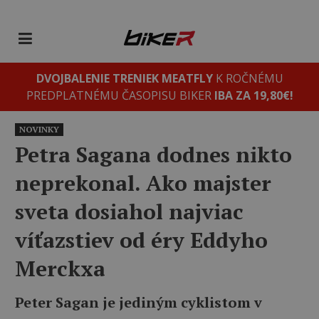
DVOJBALENIE TRENIEK MEATFLY
K ROČNÉMU
PREDPLATNÉMU ČASOPISU BIKER
IBA ZA 19,80€!
NOVINKY
Petra Sagana dodnes nikto
neprekonal. Ako majster
sveta dosiahol najviac
víťazstiev od éry Eddyho
Merckxa
Peter Sagan je jediným cyklistom v