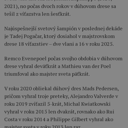
2021), no počas dvoch rokov v dúhovom drese sa
tešil z víťazstva len šesťkrát.
Najúspešnejší svetový šampión v poslednej dekáde
je Tadej Pogačar, ktorý dosiahol v majstrovskom
drese 18 víťazstiev – dve vlani a 16 v roku 2025.
Remco Evenepoel počas svojho obdobia v dúhovom
drese vyhral deväťkrát a Mathieu van der Poel
triumfoval ako majster sveta päťkrát.
V roku 2020 obliekal dúhový dres Mads Pedersen,
pričom vyhral troje preteky, Alejandro Valverde v
roku 2019 zvíťazil 5-krát, Michal Kwiatkowski
vyhral v roku 2015 len dvakrát, rovnako ako Rui
Costa v roku 2014 a Philippe Gilbert vyhral ako
majster sveta v roku 2013 len raz.