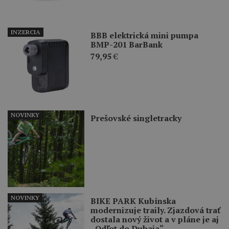
INZERCIA
BBB elektrická mini pumpa
BMP-201 BarBank
79,95
€
NOVINKY
Prešovské singletracky
NOVINKY
BIKE PARK Kubínska
modernizuje traily. Zjazdová trať
dostala nový život a v pláne je aj
„Odľot do Dubaja“