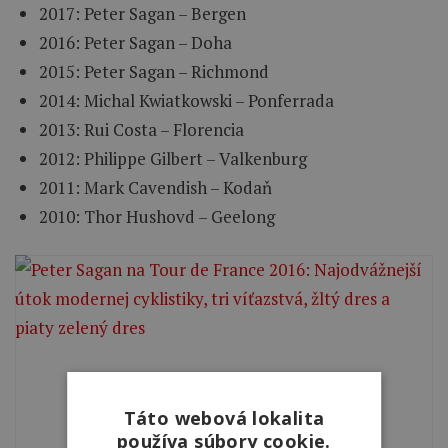
2017: Peter Sagan – Bergen
2016: Peter Sagan – Doha
2015: Peter Sagan – Richmond
2014: Michal Kwiatkowski – Ponferrada
2013: Rui Costa – Florencia
2012: Philippe Gilbert – Valkenburg
2011: Mark Cavendish – Kodaň
2010: Thor Hushovd – Geelong
Táto webová lokalita
používa súbory cookie.