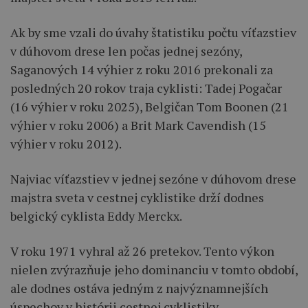
Ak by sme vzali do úvahy štatistiku počtu víťazstiev
v dúhovom drese len počas jednej sezóny,
Saganových 14 výhier z roku 2016 prekonali za
posledných 20 rokov traja cyklisti: Tadej Pogačar
(16 výhier v roku 2025), Belgičan Tom Boonen (21
výhier v roku 2006) a Brit Mark Cavendish (15
výhier v roku 2012).
Najviac víťazstiev v jednej sezóne v dúhovom drese
majstra sveta v cestnej cyklistike drží dodnes
belgický cyklista Eddy Merckx.
V roku 1971 vyhral až 26 pretekov. Tento výkon
nielen zvýrazňuje jeho dominanciu v tomto období,
ale dodnes ostáva jedným z najvýznamnejších
úspechov v histórii cestnej cyklistiky.