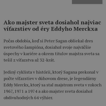
Ako majster sveta dosiahol najviac
víťazstiev od éry Eddyho Merckxa
Počas obdobia, keď si Peter Sagan obliekal dres
svetového šampióna, dosiahol svoje najväčšie
úspechy v kariére a okrem titulov majstra sveta sa
tešil z víťazstva až 32-krát.
Jediný cyklista v histórii, ktorý Sagana prekonal v
počte víťazstiev v dúhovom drese, je legendárny
Eddy Merckx, ktorý sa stal majstrom sveta v rokoch
1967, 1971 a 1974 a ako majster sveta dosiahol
obdivuhodných 64 výhier.