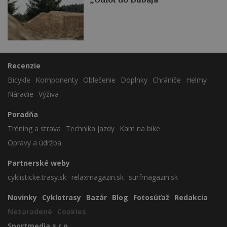
Recenzie
Bicykle
Komponenty
Oblečenie
Doplnky
Chrániče
Helmy
Náradie
Výživa
Poradňa
Tréning a strava
Technika jazdy
Kam na bike
Opravy a údržba
Partnerské weby
cyklisticke.trasy.sk
relaxmagazin.sk
surfmagazin.sk
Novinky
Cyklotrasy
Bazár
Blog
Fotosúťaž
Redakcia
Nezaradené
Cookies
Sportmedia s.r.o.