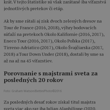
krát. V tejto štatistike sú však zarátané iba víťazstvá
jednotlivých pretekov či etáp.
Ak by sme rátali aj zisk dvoch zelených dresov na
Tour de France (2016, 2018), výhry bodovacích
súťaží na pretekoch Okolo Kalifornie (2016, 2017),
Eneco Tour (2016, 2017), Okolo Poľska (2017),
Tirreno-Adriatico (2017), Okolo Švajčiarska (2017,
2018) a Tour Down Under (2018), dostali by sme sa
až na až na 45 víťazstiev.
Porovnanie s majstrami sveta za
posledných 20 rokov
Foto: Graham Watson/BettiniPhoto©2016
Za posledných desať rokov získal titul majstra
sveta viac ako raz iba Julian Alaphilippe (2020,