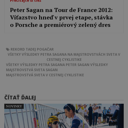
Prečítajte si tiež
Peter Sagan na Tour de France 2012:
Víťazstvo hneď v prvej etape, stávka
o Porsche a premiérový zelený dres
REKORD
TADEJ POGAČAR
VŠETKY VÝSLEDKY PETRA SAGANA NA MAJSTROVSTVÁCH SVETA V
CESTNEJ CYKLISTIKE
VŠETKY VÝSLEDKY PETRA SAGANA
PETER SAGAN
VÝSLEDKY
MAJSTROVSTVÁ SVETA
SAGAN
MAJSTROVSTVÁ SVETA V CESTNEJ CYKLISTIKE
ČÍTAŤ ĎALEJ
NOVINKY