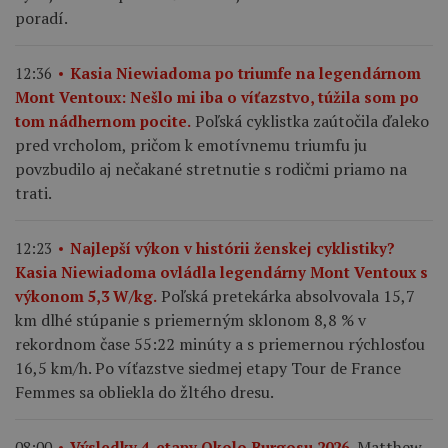
poradí.
12:36
Kasia Niewiadoma po triumfe na legendárnom
Mont Ventoux: Nešlo mi iba o víťazstvo, túžila som po
Poľská cyklistka zaútočila ďaleko
tom nádhernom pocite.
pred vrcholom, pričom k emotívnemu triumfu ju
povzbudilo aj nečakané stretnutie s rodičmi priamo na
trati.
12:23
Najlepší výkon v histórii ženskej cyklistiky?
Kasia Niewiadoma ovládla legendárny Mont Ventoux s
Poľská pretekárka absolvovala 15,7
výkonom 5,3 W/kg.
km dlhé stúpanie s priemerným sklonom 8,8 % v
rekordnom čase 55:22 minúty a s priemernou rýchlosťou
16,5 km/h. Po víťazstve siedmej etapy Tour de France
Femmes sa obliekla do žltého dresu.
Matthew
08:00
Výsledky 4. etapy Okolo Burgosu 2026.