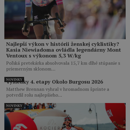
Najlepší výkon v histórii ženskej cyklistiky?
Kasia Niewiadoma ovládla legendárny Mont
Ventoux s výkonom 5,3 W/kg
Poľská pretekárka absolvovala 15,7 km dlhé stúpanie s
priemerným sklonom…
NOVINKY
Výsledky 4. etapy Okolo Burgosu 2026
Matthew Brennan vyhral v hromadnom šprinte a
potvrdil rolu najlepšieho…
NOVINKY