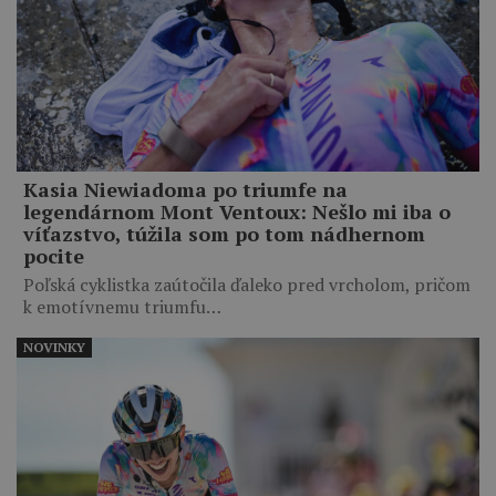
Kasia Niewiadoma po triumfe na
legendárnom Mont Ventoux: Nešlo mi iba o
víťazstvo, túžila som po tom nádhernom
pocite
Poľská cyklistka zaútočila ďaleko pred vrcholom, pričom
k emotívnemu triumfu…
NOVINKY