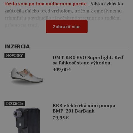
Poľská cyklistka
túžila som po tom nádhernom pocite.
zaútočila ďaleko pred vrcholom, pričom k emotívnemu
triumfu ju povzbudilo aj nečakané stretnutie s rodičmi
priamo na trati.
Zobraziť viac
INZERCIA
NOVINKY
DMT KR0 EVO Superlight: Keď
sa ľahkosť stane výhodou
409,00
€
INZERCIA
BBB elektrická mini pumpa
BMP-201 BarBank
79,95
€