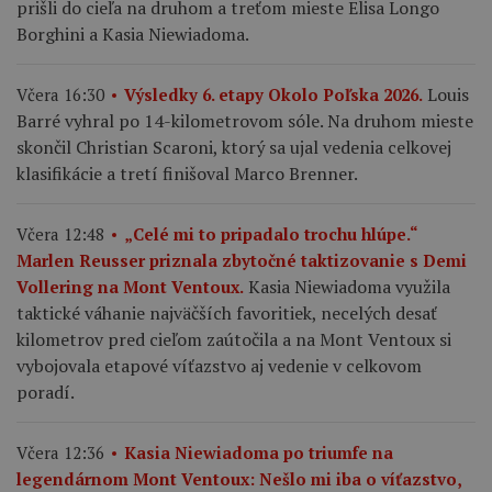
prišli do cieľa na druhom a treťom mieste Elisa Longo
Borghini a Kasia Niewiadoma.
Louis
Včera 16:30
Výsledky 6. etapy Okolo Poľska 2026.
Barré vyhral po 14-kilometrovom sóle. Na druhom mieste
skončil Christian Scaroni, ktorý sa ujal vedenia celkovej
klasifikácie a tretí finišoval Marco Brenner.
Včera 12:48
„Celé mi to pripadalo trochu hlúpe.“
Marlen Reusser priznala zbytočné taktizovanie s Demi
Kasia Niewiadoma využila
Vollering na Mont Ventoux.
taktické váhanie najväčších favoritiek, necelých desať
kilometrov pred cieľom zaútočila a na Mont Ventoux si
vybojovala etapové víťazstvo aj vedenie v celkovom
poradí.
Včera 12:36
Kasia Niewiadoma po triumfe na
legendárnom Mont Ventoux: Nešlo mi iba o víťazstvo,