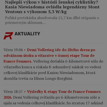
Najlepší výkon v histórii ženskej cyklistiky?
Kasia Niewiadoma ovládla legendárny Mont
Ventoux s výkonom 5,3 W/kg
Poľská pretekárka absolvovala 15,7 km dlhé stúpanie s
priemerným sklonom…
AKTUALITY
Včera 19:04
Demi Vollering ide do žltého dresu po
odvážnom útoku a víťazstve v ôsmej etape Tour de
Vollering dotiahla 6-kilometrové sólo do
France Femmes.
víťazného konca a získala 8-sekundový náskok vo vedení
celkovej klasifikácie pred Kasiou Niewiadomom, ktorá
skončila tretia za Elisou Longo Borghini.
Včera 18:57
Výsledky 8. etapy Tour de France Femmes
Demi Vollering zvíťazila po 6-kilometrovom sóle a
2026.
ujala sa vedenia celkovej klasifikácie. So stratou 17 sekúnd