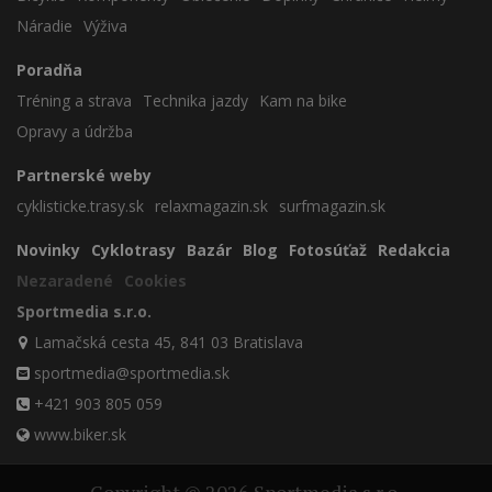
Náradie
Výživa
Poradňa
Tréning a strava
Technika jazdy
Kam na bike
Opravy a údržba
Partnerské weby
cyklisticke.trasy.sk
relaxmagazin.sk
surfmagazin.sk
Novinky
Cyklotrasy
Bazár
Blog
Fotosúťaž
Redakcia
Nezaradené
Cookies
Sportmedia s.r.o.
Lamačská cesta 45, 841 03 Bratislava
sportmedia@sportmedia.sk
+421 903 805 059
www.biker.sk