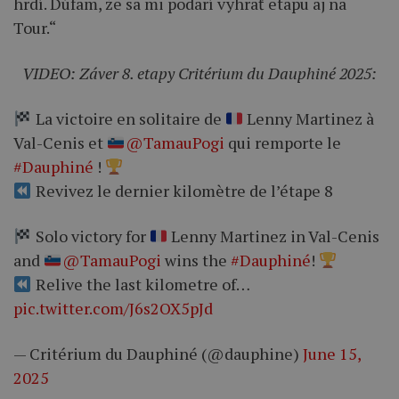
hrdí. Dúfam, že sa mi podarí vyhrať etapu aj na
Tour.“
VIDEO: Záver 8. etapy Critérium du Dauphiné 2025:
La victoire en solitaire de
Lenny Martinez à
Val-Cenis et
@TamauPogi
qui remporte le
#Dauphiné
!
Revivez le dernier kilomètre de l’étape 8
Solo victory for
Lenny Martinez in Val-Cenis
and
@TamauPogi
wins the
#Dauphiné
!
Relive the last kilometre of…
pic.twitter.com/J6s2OX5pJd
— Critérium du Dauphiné (@dauphine)
June 15,
2025