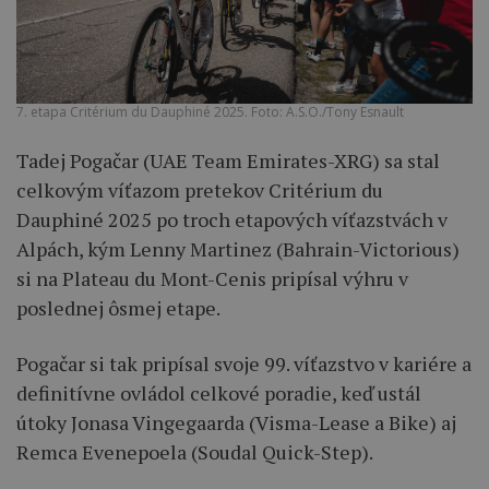
7. etapa Critérium du Dauphiné 2025. Foto: A.S.O./Tony Esnault
Tadej Pogačar (UAE Team Emirates-XRG) sa stal
celkovým víťazom pretekov Critérium du
Dauphiné 2025 po troch etapových víťazstvách v
Alpách, kým Lenny Martinez (Bahrain-Victorious)
si na Plateau du Mont-Cenis pripísal výhru v
poslednej ôsmej etape.
Pogačar si tak pripísal svoje 99. víťazstvo v kariére a
definitívne ovládol celkové poradie, keď ustál
útoky Jonasa Vingegaarda (Visma-Lease a Bike) aj
Remca Evenepoela (Soudal Quick-Step).