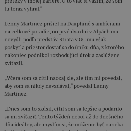
preteky v mojej kariére. O to viac si vážim, že som
tu teraz vyhral.“
Lenny Martinez prišiel na Dauphiné s ambíciami
na celkové poradie, no prvé dva dni v Alpách mu
nevyšli podľa predstáv. Strata v GC mu však
poskytla priestor dostať sa do úniku dňa, z ktorého
nakoniec podnikol rozhodujúci útok a zaslúžene
zvíťazil.
„Včera som sa cítil naozaj zle, ale tím mi povedal,
aby som sa nikdy nevzdával,“ povedal Lenny
Martinez.
„Dnes som to skúsil, cítil som sa lepšie a podarilo
sa mi zvíťaziť. Tento týždeň nebol až do dnešného
dňa ideálny, ale myslím si, že môžeme byť na seba