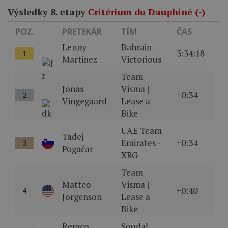
Výsledky 8. etapy
Critérium du Dauphiné (-)
POZ.
PRETEKÁR
TÍM
ČAS
Lenny
Bahrain -
3:34:18
1
Martinez
Victorious
Team
Jonas
Visma |
+0:34
2
Vingegaard
Lease a
Bike
UAE Team
Tadej
Emirates -
+0:34
3
Pogačar
XRG
Team
Matteo
Visma |
+0:40
4
Jorgenson
Lease a
Bike
Remco
Soudal