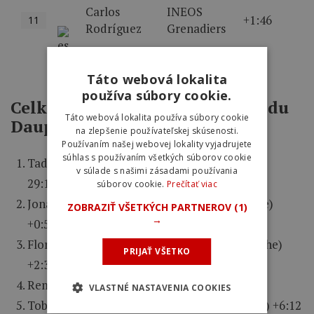
Carlos
INEOS
+1:46
11
Rodríguez
Grenadiers
Zobraziť viac
Táto webová lokalita
používa súbory cookie.
Celková klasifikácia Critérium du
Táto webová lokalita používa súbory cookie
Dauphiné 2025
na zlepšenie používateľskej skúsenosti.
Používaním našej webovej lokality vyjadrujete
súhlas s používaním všetkých súborov cookie
Tadej Pogačar (UAE Team Emirates – XRG) –
v súlade s našimi zásadami používania
29:19:46
súborov cookie.
Prečítať viac
Jonas Vingegaard (Team Visma | Lease a Bike)
ZOBRAZIŤ VŠETKÝCH PARTNEROV
(1)
→
+0:59
Florian Lipowitz (Red Bull – BORA – hansgrohe)
PRIJAŤ VŠETKO
+2:38
Remco Evenepoel (Soudal Quick-Step) +4:21
VLASTNÉ NASTAVENIA COOKIES
Tobias Halland Johannessen (Uno-X Mobility) +6:12