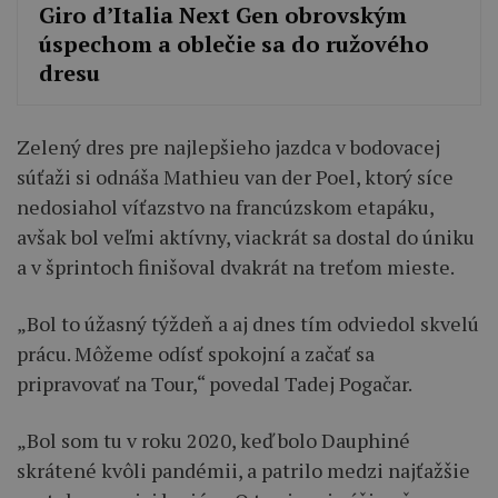
Giro d’Italia Next Gen obrovským
úspechom a oblečie sa do ružového
dresu
Zelený dres pre najlepšieho jazdca v bodovacej
súťaži si odnáša Mathieu van der Poel, ktorý síce
nedosiahol víťazstvo na francúzskom etapáku,
avšak bol veľmi aktívny, viackrát sa dostal do úniku
a v šprintoch finišoval dvakrát na treťom mieste.
„Bol to úžasný týždeň a aj dnes tím odviedol skvelú
prácu. Môžeme odísť spokojní a začať sa
pripravovať na Tour,“ povedal Tadej Pogačar.
„Bol som tu v roku 2020, keď bolo Dauphiné
skrátené kvôli pandémii, a patrilo medzi najťažšie