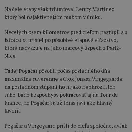
Na čele etapy však triumfoval Lenny Martinez,
ktorý bol najaktívnejším mužom v úniku.
Necelých osem kilometrov pred cieľom nastúpil a s
istotou si prišiel po pôsobivé etapové víťazstvo,
ktoré nadväzuje na jeho marcový úspech z Paríž-
Nice.
Tadej Pogačar pôsobil počas posledného dňa
maximálne suverénne a útok Jonasa Vingegaarda
na poslednom stúpaní ho nijako neohrozil. Ich
súboj bude bezpochyby pokračovať aj na Tour de
France, no Pogačar sa už teraz javí ako hlavný
favorit.
Pogačar a Vingegaard prišli do cieľa spoločne, avšak