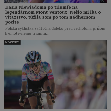
Kasia Niewiadoma po triumfe na
legendárnom Mont Ventoux: Nešlo mi iba o
víťazstvo, túžila som po tom nádhernom
pocite
Poľská cyklistka zaútočila ďaleko pred vrcholom, pričom
k emotívnemu triumfu…
NOVINKY