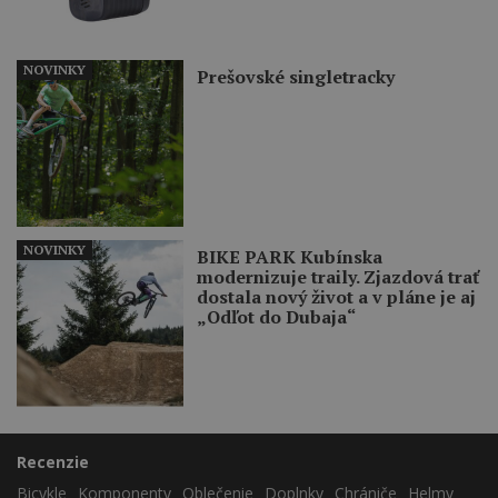
NOVINKY
Prešovské singletracky
NOVINKY
BIKE PARK Kubínska
modernizuje traily. Zjazdová trať
dostala nový život a v pláne je aj
„Odľot do Dubaja“
Recenzie
Bicykle
Komponenty
Oblečenie
Doplnky
Chrániče
Helmy