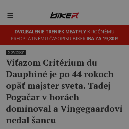
DVOJBALENIE TRENIEK MEATFLY
K ROČNÉMU
PREDPLATNÉMU ČASOPISU BIKER
IBA ZA 19,80€!
NOVINKY
Víťazom Critérium du
Dauphiné je po 44 rokoch
opäť majster sveta. Tadej
Pogačar v horách
dominoval a Vingegaardovi
nedal šancu