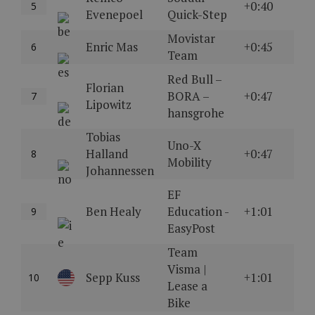
+0:40
5
Evenepoel
Quick-Step
Movistar
Enric Mas
+0:45
6
Team
Red Bull –
Florian
BORA –
+0:47
7
Lipowitz
hansgrohe
Tobias
Uno-X
Halland
+0:47
8
Mobility
Johannessen
EF
Ben Healy
Education -
+1:01
9
EasyPost
Team
Visma |
Sepp Kuss
+1:01
10
Lease a
Bike