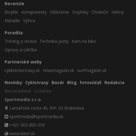
Recenzie
Bicykle
Komponenty
Oblečenie
Doplnky
Chrániče
Helmy
Náradie
Výživa
Poradňa
Tréning a strava
Technika jazdy
Kam na bike
Opravy a údržba
Partnerské weby
cyklisticke.trasy.sk
relaxmagazin.sk
surfmagazin.sk
Novinky
Cyklotrasy
Bazár
Blog
Fotosúťaž
Redakcia
Nezaradené
Cookies
Sportmedia s.r.o.
Lamačská cesta 45, 841 03 Bratislava
sportmedia@sportmedia.sk
+421 903 805 059
www.biker.sk