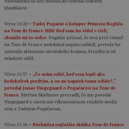
Niewiadoma sa tiež dostala do vedenia celkovej
klasifikácie.
Včera 14:20
Tadej Pogačar o kolapse Primoža Rogliča
na Tour de France 2020: Keď som ho videl v cieli,
Pogačar priznal, že svoj prvý triumf
zlomilo mi to srdce.
na Tour de France nedokázal naplno osláviť, pretože ho
zatienilo sklamanie slovinského krajana, ktorého si od
mladosti vážil.
Včera 13:37
„Čo mám robiť, keď som lepší ako
kedykoľvek predtým, a on mi napriek tomu odíde?,“
povedal Jonas Vingegaard o Pogačarovi na Tour de
Mattias Skjelmose prezradil, čo mu povedal
France.
Vingegaard o rastúcom výkonnostnom rozdiele medzi
ním a Tadejom Pogačarom.
Včera 11:16
Prichádza najťažšia skúška Tour de France