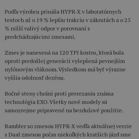
Podľa výrobcu prináša HYPR-X v laboratórnych
testoch až o 19 % lepšiu trakciu v zákrutách a o 25
% nižší valivý odpor v porovnaní s
predchádzajúcimi zmesami.
Zmes je nanesená na 120 TPI kostru, ktorá bola
oproti predošlej generácii vylepšená pevnejším
nylónovým vláknom. Výsledkom má byť výrazne
vyššia odolnosť dezénu.
Bočné steny chráni proti prerezaniu známa
technológia EXO. Všetky nové modely sú
samozrejme pripravené na bezdušové použitie.
Rambler so zmesou HYPR-X vedľa aktuálnej verzie
s Dual zmesou počas niekoľkých kratších jázd sme