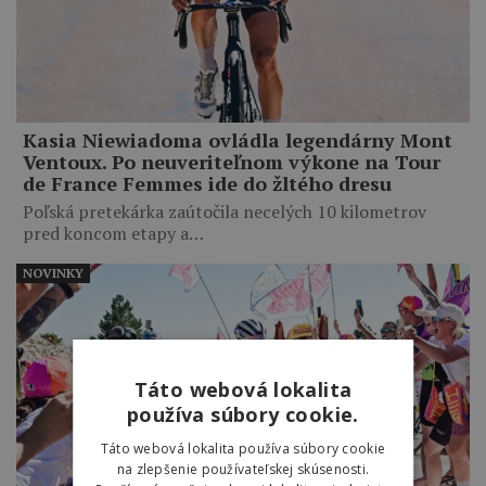
Kasia Niewiadoma ovládla legendárny Mont
Ventoux. Po neuveriteľnom výkone na Tour
de France Femmes ide do žltého dresu
Poľská pretekárka zaútočila necelých 10 kilometrov
pred koncom etapy a…
NOVINKY
Táto webová lokalita
používa súbory cookie.
Táto webová lokalita používa súbory cookie
na zlepšenie používateľskej skúsenosti.