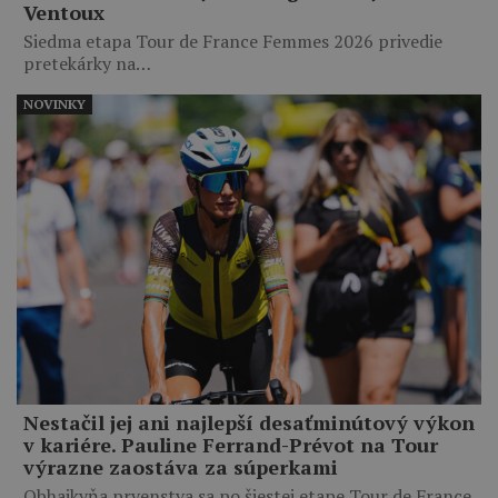
Ventoux
Siedma etapa Tour de France Femmes 2026 privedie
pretekárky na…
NOVINKY
Nestačil jej ani najlepší desaťminútový výkon
v kariére. Pauline Ferrand-Prévot na Tour
výrazne zaostáva za súperkami
Obhajkyňa prvenstva sa po šiestej etape Tour de France