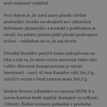
mali možnosť vyskúšať.
Prvý dojem je, že nová zmes pôsobí citeľne
pružnejšie. Vzorka na okrajoch sa v zákrutách
deformuje plynulejšie a kontakt s podkladom je
istejší. Na asfalte pritom plášť pôsobí prekvapivo
svižne – vzhľadom na to, že má dezén.
Pôvodný Rambler patril k tomu najlepšiemu na
trhu a zdá sa, že nová verzia nastavuje latku ešte
vyššie. Miernym kompromisom je nárast
hmotnosti – nový 45 mm Rambler váži 566,3 g,
zatiaľ čo verzia s Dual zmesou mala 560,3 g.
Modely Reaver a Rambler so zmesou HYPR-X a
novou kostrou budú najskôr dostupné vo veľkosti
700x45c. Ďalšie rozmery pribudnú v priebehu