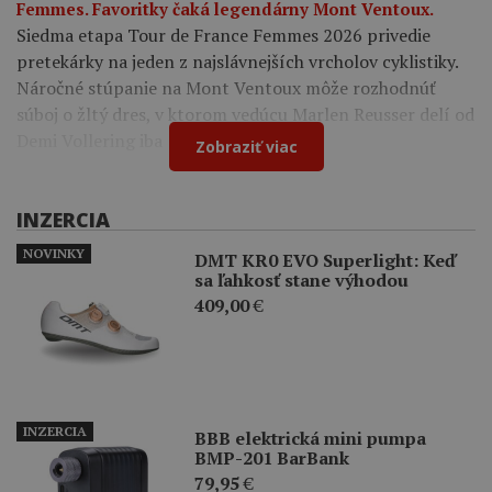
Femmes. Favoritky čaká legendárny Mont Ventoux.
Siedma etapa Tour de France Femmes 2026 privedie
pretekárky na jeden z najslávnejších vrcholov cyklistiky.
Náročné stúpanie na Mont Ventoux môže rozhodnúť
súboj o žltý dres, v ktorom vedúcu Marlen Reusser delí od
Demi Vollering iba 12 sekúnd.
Zobraziť viac
INZERCIA
NOVINKY
DMT KR0 EVO Superlight: Keď
sa ľahkosť stane výhodou
409,00
€
INZERCIA
BBB elektrická mini pumpa
BMP-201 BarBank
79,95
€