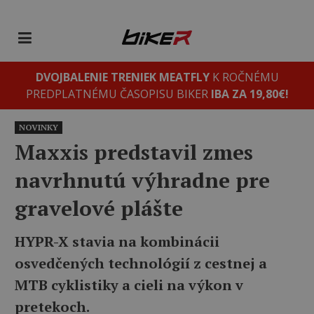
DVOJBALENIE TRENIEK MEATFLY
K ROČNÉMU
PREDPLATNÉMU ČASOPISU BIKER
IBA ZA 19,80€!
NOVINKY
Maxxis predstavil zmes
navrhnutú výhradne pre
gravelové plášte
HYPR-X stavia na kombinácii
osvedčených technológií z cestnej a
MTB cyklistiky a cieli na výkon v
pretekoch.