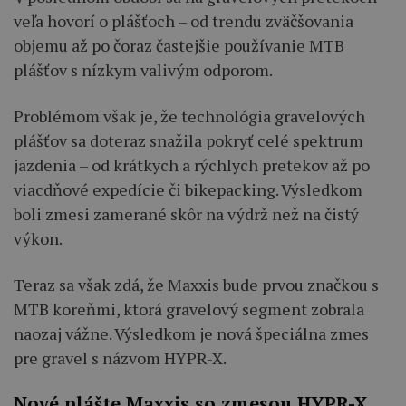
veľa hovorí o plášťoch – od trendu zväčšovania
objemu až po čoraz častejšie používanie MTB
plášťov s nízkym valivým odporom.
Problémom však je, že technológia gravelových
plášťov sa doteraz snažila pokryť celé spektrum
jazdenia – od krátkych a rýchlych pretekov až po
viacdňové expedície či bikepacking. Výsledkom
boli zmesi zamerané skôr na výdrž než na čistý
výkon.
Teraz sa však zdá, že Maxxis bude prvou značkou s
MTB koreňmi, ktorá gravelový segment zobrala
naozaj vážne. Výsledkom je nová špeciálna zmes
pre gravel s názvom HYPR-X.
Nové plášte Maxxis so zmesou HYPR-X