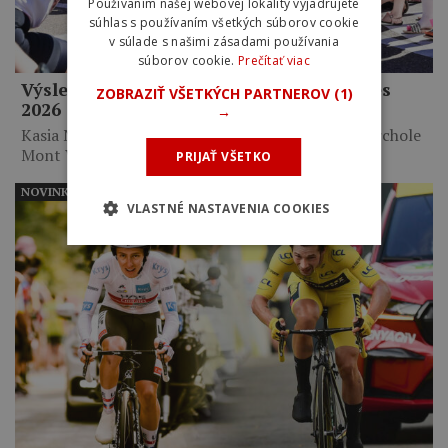
Používaním našej webovej lokality vyjadrujete
súhlas s používaním všetkých súborov cookie
v súlade s našimi zásadami používania
súborov cookie.
Prečítať viac
Výsledky 7. etapy Tour de France Femmes
ZOBRAZIŤ VŠETKÝCH PARTNEROV
(1)
2026
→
Kasia Niewiadoma triumfovala na legendárnom vrchole
Mont Ventoux po takmer…
PRIJAŤ VŠETKO
NOVINKY
VLASTNÉ NASTAVENIA COOKIES