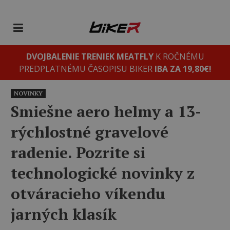
DVOJBALENIE TRENIEK MEATFLY
K ROČNÉMU
PREDPLATNÉMU ČASOPISU BIKER
IBA ZA 19,80€!
NOVINKY
Smiešne aero helmy a 13-
rýchlostné gravelové
radenie. Pozrite si
technologické novinky z
otváracieho víkendu
jarných klasík