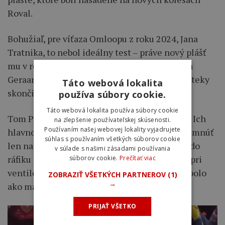
Roval.
Bohužiaľ, pre víťaza Omloopu z roku 2024, Jana
Tratnika, to nebol ideálny test – práve nový plášť
mu v rozhodujúcej chvíli na stúpaní Muur van
Geraardsbergen spôsobil defekt, čím jeho preteky
Táto webová lokalita
skončili.
používa súbory cookie.
Táto webová lokalita používa súbory cookie
Tom Pidcock jazdil na nových kolesách Zipp. Ich
na zlepšenie používateľskej skúsenosti.
Používaním našej webovej lokality vyjadrujete
hlavnou novinkou je detail, ktorý si mohli všimnúť
súhlas s používaním všetkých súborov cookie
len najpozornejší. Zdá sa, že Zipp integroval do
v súlade s našimi zásadami používania
ráfiku tlakový senzor Quarq TyreWiz priamo pri
súborov cookie.
Prečítať viac
ventilovom otvore. Blikajúce červené svetlo bolo
ZOBRAZIŤ VŠETKÝCH PARTNEROV
(1)
→
ako maják pre technologických nadšencov.
PRIJAŤ VŠETKO