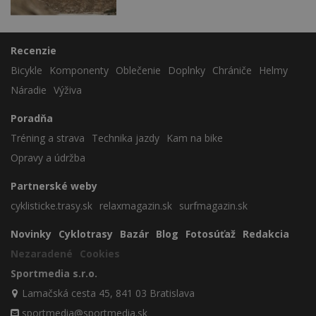
Recenzie
Bicykle
Komponenty
Oblečenie
Doplnky
Chrániče
Helmy
Náradie
Výživa
Poradňa
Tréning a strava
Technika jazdy
Kam na bike
Opravy a údržba
Partnerské weby
cyklisticke.trasy.sk
relaxmagazin.sk
surfmagazin.sk
Novinky
Cyklotrasy
Bazár
Blog
Fotosúťaž
Redakcia
Nezaradené
Cookies
Sportmedia s.r.o.
Lamačská cesta 45, 841 03 Bratislava
sportmedia@sportmedia.sk