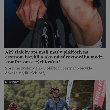
Aký tlak by ste mali mať v plášťoch na
cestnom bicykli a ako nájsť rovnováhu medzi
komfortom a rýchlosťou?
Správne zvolený tlak v plášťoch cestného bicykla
dokáže zvýšiť rýchlosť,…
NOVINKY