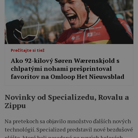
Prečítajte si tiež
Ako 92-kilový Søren Wærenskjold s
chlpatými nohami prešprintoval
favoritov na Omloop Het Nieuwsblad
Novinky od Specializedu, Rovalu a
Zippu
Na pretekoch sa objavilo množstvo ďalších nových
technológií. Specialized predstavil nové bezdušové
plášte, ktoré boli nasadené na nových kolesách