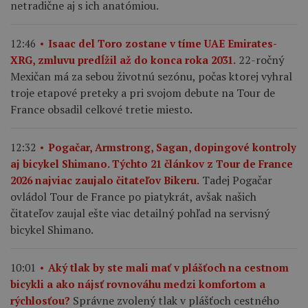
netradične aj s ich anatómiou.
12:46
Isaac del Toro zostane v tíme UAE Emirates-
22-ročný
XRG, zmluvu predĺžil až do konca roka 2031.
Mexičan má za sebou životnú sezónu, počas ktorej vyhral
troje etapové preteky a pri svojom debute na Tour de
France obsadil celkové tretie miesto.
12:32
Pogačar, Armstrong, Sagan, dopingové kontroly
aj bicykel Shimano. Týchto 21 článkov z Tour de France
Tadej Pogačar
2026 najviac zaujalo čitateľov Bikeru.
ovládol Tour de France po piatykrát, avšak našich
čitateľov zaujal ešte viac detailný pohľad na servisný
bicykel Shimano.
10:01
Aký tlak by ste mali mať v plášťoch na cestnom
bicykli a ako nájsť rovnováhu medzi komfortom a
Správne zvolený tlak v plášťoch cestného
rýchlosťou?