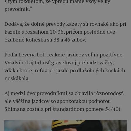
s tým rozdielom, že vpredu máme vždy veľký
prevodník.“
Dodáva, že dolné prevody kazety sú rovnaké ako pri
kazete s rozsahom 10-36, pričom posledné dve
ozubené kolieska sú 38 a 46 zubov.
Podľa Levena boli reakcie jazdcov veľmi pozitívne.
Vyzdvihol aj tuhosť gravelovej prehadzovačky,
vďaka ktorej reťaz pri jazde po dlažobných kockách
neskákala.
Aj medzi dvojprevodníkmi sa objavila rôznorodosť,
ale väčšina jazdcov so sponzorskou podporou
Shimana zostala pri štandardnom pomere 54/40t.