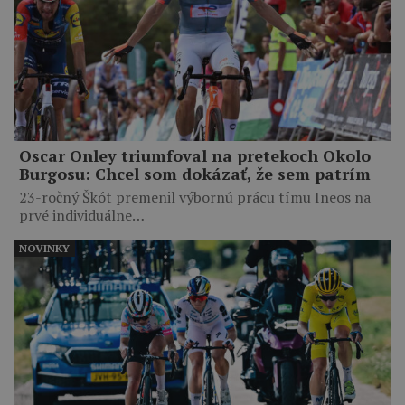
Oscar Onley triumfoval na pretekoch Okolo
Burgosu: Chcel som dokázať, že sem patrím
23-ročný Škót premenil výbornú prácu tímu Ineos na
prvé individuálne…
NOVINKY