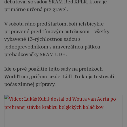
debutoval so sadou SRAM Red XPLR, ktorá je
primárne určená pre gravel.
V sobotu ráno pred štartom, boli ich bicykle
pripravené pred tímovým autobusom – všetky
vybavené 13-rýchlostnou sadou s
jednoprevodníkom s univerzálnou pätkou
prehadzovačky SRAM UDH.
Ide o prvé použitie tejto sady na pretekoch
WorldTour, pričom jazdci Lidl-Treku ju testovali
počas zimnej prípravy.