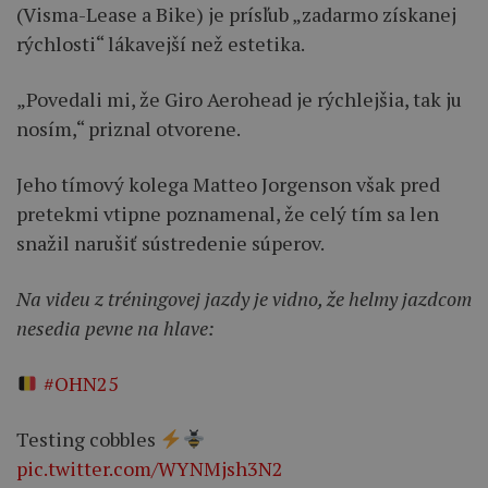
(Visma-Lease a Bike) je prísľub „zadarmo získanej
rýchlosti“ lákavejší než estetika.
„Povedali mi, že Giro Aerohead je rýchlejšia, tak ju
nosím,“ priznal otvorene.
Jeho tímový kolega Matteo Jorgenson však pred
pretekmi vtipne poznamenal, že celý tím sa len
snažil narušiť sústredenie súperov.
Na videu z tréningovej jazdy je vidno, že helmy jazdcom
nesedia pevne na hlave:
#OHN25
Testing cobbles
pic.twitter.com/WYNMjsh3N2