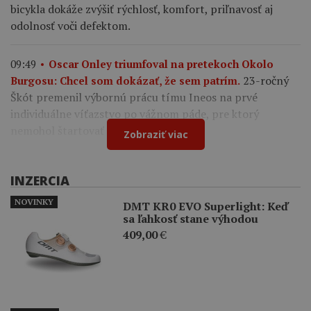
bicykla dokáže zvýšiť rýchlosť, komfort, priľnavosť aj
odolnosť voči defektom.
09:49
Oscar Onley triumfoval na pretekoch Okolo
23-ročný
Burgosu: Chcel som dokázať, že sem patrím.
Škót premenil výbornú prácu tímu Ineos na prvé
individuálne víťazstvo po vážnom páde, pre ktorý
nemohol štartovať na Tour de France.
Zobraziť viac
INZERCIA
NOVINKY
DMT KR0 EVO Superlight: Keď
sa ľahkosť stane výhodou
409,00
€