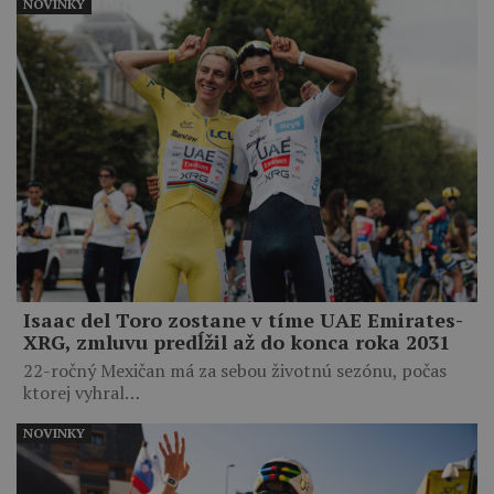
NOVINKY
Isaac del Toro zostane v tíme UAE Emirates-
XRG, zmluvu predĺžil až do konca roka 2031
22-ročný Mexičan má za sebou životnú sezónu, počas
ktorej vyhral…
NOVINKY