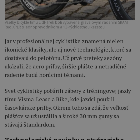
Všetky bicykle tímu Lidl-Trek boli vybavené gravelovým radením SRAM
Red XPLR s jednoprevodníkom a 13-rýchlostnou kazetou.
Jar v profesionálnej cyklistike znamená nielen
ikonické klasiky, ale aj nové technológie, ktoré sa
dostávajú do pelotónu. Už prvé preteky sezóny
ukázali, že aero prilby, širšie plášte a netradičné
radenie budú horúcimi témami.
Svet cyklistiky pobúrili zábery z tréningovej jazdy
tímu Visma-Lease a Bike, kde jazdci použili
časovkárske prilby. Okrem toho sa zdá, že veľkosť
plášťov sa už ustálila a široké 30 mm gumy sa
stávajú štandardom.