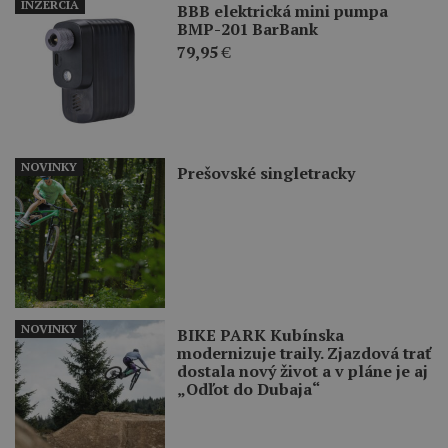
INZERCIA
BBB elektrická mini pumpa
BMP-201 BarBank
79,95
€
NOVINKY
Prešovské singletracky
NOVINKY
BIKE PARK Kubínska
modernizuje traily. Zjazdová trať
dostala nový život a v pláne je aj
„Odľot do Dubaja“