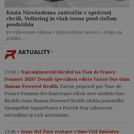
Kasia Niewiadoma zaútočila v správnej
chvíli, Vollering ju však tesne pred cieľom
predstihla
Po výbornom výkone v kopcovitom závere 5. etapy sa
poľská…
AKTUALITY
13:10
Najzaujímavejší bicykel na Tour de France
Femmes 2026? Detaily špeciálnej edície Factor One tímu
Factor pripravil pre Tour de
Human Powered Health.
France Femmes dve limitované edície aero modelu One.
Bicykle tímu Human Powered Health zdobia postavičky
SpongeBob SquarePants a Patrick Star zobrazené
netradične aj s ich anatómiou.
12:46
Isaac del Toro zostane v tíme UAE Emirates-