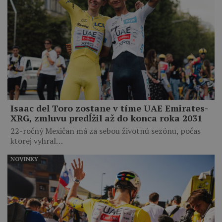
Isaac del Toro zostane v tíme UAE Emirates-
XRG, zmluvu predĺžil až do konca roka 2031
22-ročný Mexičan má za sebou životnú sezónu, počas
ktorej vyhral…
NOVINKY