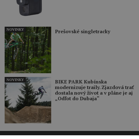
NOVINKY
Prešovské singletracky
NOVINKY
BIKE PARK Kubínska
modernizuje traily. Zjazdová trať
dostala nový život a v pláne je aj
„Odľot do Dubaja“
Recenzie
Zavrieť reklamu