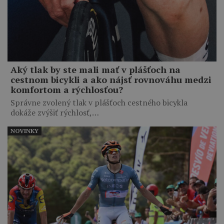
Aký tlak by ste mali mať v plášťoch na
cestnom bicykli a ako nájsť rovnováhu medzi
komfortom a rýchlosťou?
Správne zvolený tlak v plášťoch cestného bicykla
dokáže zvýšiť rýchlosť,…
NOVINKY