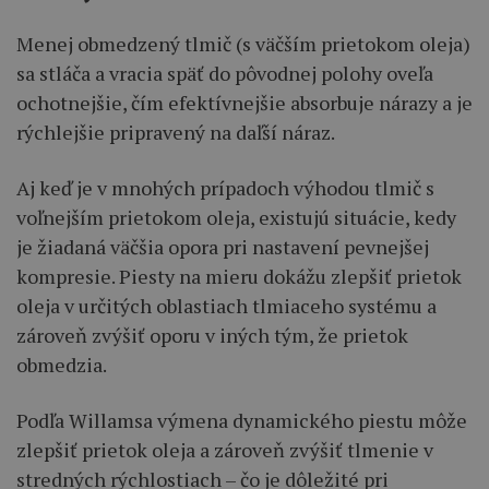
Menej obmedzený tlmič (s väčším prietokom oleja)
sa stláča a vracia späť do pôvodnej polohy oveľa
ochotnejšie, čím efektívnejšie absorbuje nárazy a je
rýchlejšie pripravený na daľší náraz.
Aj keď je v mnohých prípadoch výhodou tlmič s
voľnejším prietokom oleja, existujú situácie, kedy
je žiadaná väčšia opora pri nastavení pevnejšej
kompresie. Piesty na mieru dokážu zlepšiť prietok
oleja v určitých oblastiach tlmiaceho systému a
zároveň zvýšiť oporu v iných tým, že prietok
obmedzia.
Podľa Willamsa výmena dynamického piestu môže
zlepšiť prietok oleja a zároveň zvýšiť tlmenie v
stredných rýchlostiach – čo je dôležité pri