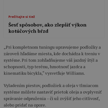
Prečítajte si tiež
Šesť spôsobov, ako zlepšiť výkon
kotúčových bŕzd
„Pri kompletnom tuningu upravujeme podložky a
zároveň hľadáme miesta, kde dochádza k treniu v
systéme. Pri tom zohľadňujeme váš jazdný štýl a
schopnosti, typ terénu, hmotnosť jazdca a
kinematiku bicykla,“ vysvetľuje Williams.
Vyladením piestov, podložiek a oleja v tlmiacom
systéme môžete nastaviť prietok oleja a ovplyvniť
správanie odpruženia – či už zvýšiť jeho citlivosť,
alebo pridať na opore.