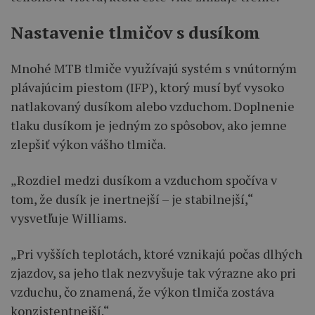
Nastavenie tlmičov s dusíkom
Mnohé MTB tlmiče využívajú systém s vnútorným
plávajúcim piestom (IFP), ktorý musí byť vysoko
natlakovaný dusíkom alebo vzduchom. Doplnenie
tlaku dusíkom je jedným zo spôsobov, ako jemne
zlepšiť výkon vášho tlmiča.
„Rozdiel medzi dusíkom a vzduchom spočíva v
tom, že dusík je inertnejší – je stabilnejší,“
vysvetľuje Williams.
„Pri vyšších teplotách, ktoré vznikajú počas dlhých
zjazdov, sa jeho tlak nezvyšuje tak výrazne ako pri
vzduchu, čo znamená, že výkon tlmiča zostáva
konzistentnejší.“