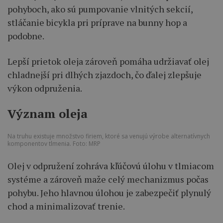
pohyboch, ako sú pumpovanie vlnitých sekcií,
stláčanie bicykla pri príprave na bunny hop a
podobne.
Lepší prietok oleja zároveň pomáha udržiavať olej
chladnejší pri dlhých zjazdoch, čo ďalej zlepšuje
výkon odpruženia.
Význam oleja
Na truhu existuje množstvo firiem, ktoré sa venujú výrobe alternatívnych
komponentov tlmenia. Foto: MRP
Olej v odpružení zohráva kľúčovú úlohu v tlmiacom
systéme a zároveň maže celý mechanizmus počas
pohybu. Jeho hlavnou úlohou je zabezpečiť plynulý
chod a minimalizovať trenie.