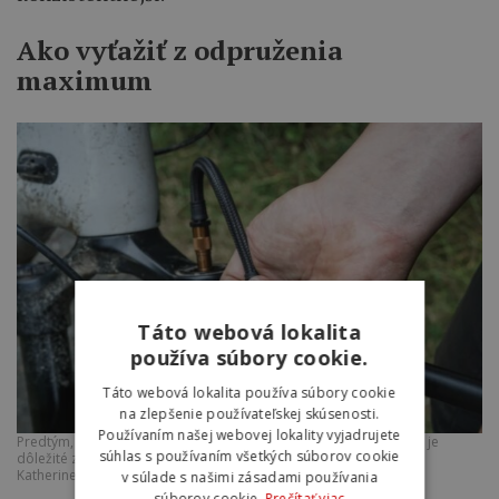
Ako vyťažiť z odpruženia
maximum
Táto webová lokalita
používa súbory cookie.
Táto webová lokalita používa súbory cookie
na zlepšenie používateľskej skúsenosti.
Používaním našej webovej lokality vyjadrujete
Predtým, než sa pustíte do ladienia vnútorných častí odpruženia, je
súhlas s používaním všetkých súborov cookie
dôležité zabezpečiť správne nastavenie základných parametrov.
Katherine Moore / Bikeradar
v súlade s našimi zásadami používania
súborov cookie.
Prečítať viac