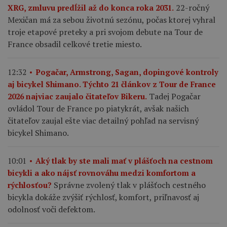
22-ročný
XRG, zmluvu predĺžil až do konca roka 2031.
Mexičan má za sebou životnú sezónu, počas ktorej vyhral
troje etapové preteky a pri svojom debute na Tour de
France obsadil celkové tretie miesto.
12:32
Pogačar, Armstrong, Sagan, dopingové kontroly
aj bicykel Shimano. Týchto 21 článkov z Tour de France
Tadej Pogačar
2026 najviac zaujalo čitateľov Bikeru.
ovládol Tour de France po piatykrát, avšak našich
čitateľov zaujal ešte viac detailný pohľad na servisný
bicykel Shimano.
10:01
Aký tlak by ste mali mať v plášťoch na cestnom
bicykli a ako nájsť rovnováhu medzi komfortom a
Správne zvolený tlak v plášťoch cestného
rýchlosťou?
bicykla dokáže zvýšiť rýchlosť, komfort, priľnavosť aj
odolnosť voči defektom.