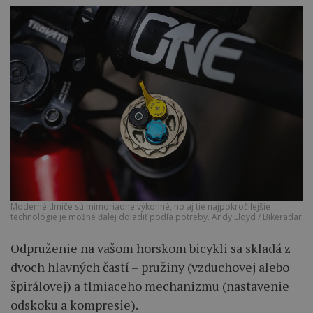
Moderné tlmiče sú mimoriadne výkonné, no aj tie najpokročilejšie
technológie je možné ďalej doladiť podľa potreby. Andy Lloyd / Bikeradar
Odpruženie na vašom horskom bicykli sa skladá z
dvoch hlavných častí – pružiny (vzduchovej alebo
špirálovej) a tlmiaceho mechanizmu (nastavenie
odskoku a kompresie).