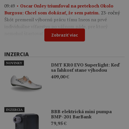
09:49
Oscar Onley triumfoval na pretekoch Okolo
23-ročný
Burgosu: Chcel som dokázať, že sem patrím.
Škót premenil výbornú prácu tímu Ineos na prvé
individuálne víťazstvo po vážnom páde, pre ktorý
nemohol štartovať na Tour de France.
Zobraziť viac
INZERCIA
NOVINKY
DMT KR0 EVO Superlight: Keď
sa ľahkosť stane výhodou
409,00
€
INZERCIA
BBB elektrická mini pumpa
BMP-201 BarBank
79,95
€