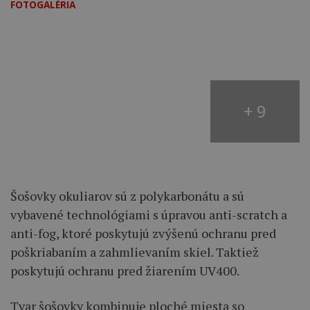
FOTOGALÉRIA
+ 9
Šošovky okuliarov sú z polykarbonátu a sú
vybavené technológiami s úpravou anti-scratch a
anti-fog, ktoré poskytujú zvýšenú ochranu pred
poškriabaním a zahmlievaním skiel. Taktiež
poskytujú ochranu pred žiarením UV400.
Tvar šošovky kombinuje ploché miesta so