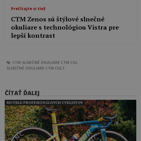
Prečítajte si tiež
CTM Zenos sú štýlové slnečné
okuliare s technológiou Vistra pre
lepší kontrast
CTM
SLNEČNÉ OKULIARE
CTM CUL
SLNEČNÉ OKULIARE CTM CULT
ČÍTAŤ ĎALEJ
BICYKLE PROFESIONÁLNYCH CYKLISTOV