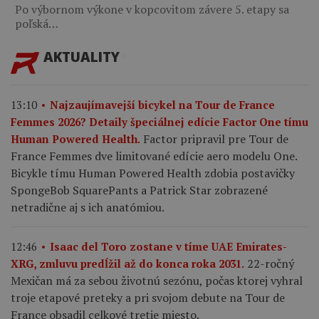
Po výbornom výkone v kopcovitom závere 5. etapy sa
poľská…
AKTUALITY
13:10
Najzaujímavejší bicykel na Tour de France
Femmes 2026? Detaily špeciálnej edície Factor One tímu
Factor pripravil pre Tour de
Human Powered Health.
France Femmes dve limitované edície aero modelu One.
Bicykle tímu Human Powered Health zdobia postavičky
SpongeBob SquarePants a Patrick Star zobrazené
netradične aj s ich anatómiou.
12:46
Isaac del Toro zostane v tíme UAE Emirates-
22-ročný
XRG, zmluvu predĺžil až do konca roka 2031.
Mexičan má za sebou životnú sezónu, počas ktorej vyhral
troje etapové preteky a pri svojom debute na Tour de
France obsadil celkové tretie miesto.