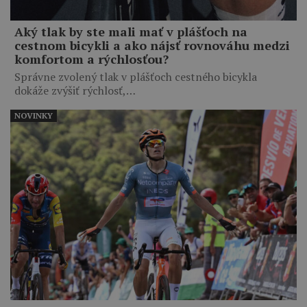
Aký tlak by ste mali mať v plášťoch na
cestnom bicykli a ako nájsť rovnováhu medzi
komfortom a rýchlosťou?
Správne zvolený tlak v plášťoch cestného bicykla
dokáže zvýšiť rýchlosť,…
NOVINKY