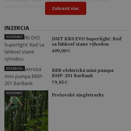
nemohol štartovať na Tour de France.
Zobraziť viac
INZERCIA
NOVINKY
DMT KR0 EVO Superlight: Keď
sa ľahkosť stane výhodou
409,00
€
INZERCIA
BBB elektrická mini pumpa
BMP-201 BarBank
79,95
€
NOVINKY
Prešovské singletracky