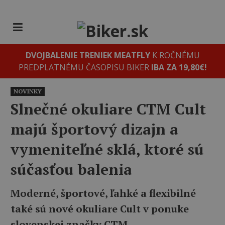
DVOJBALENIE TRENIEK MEATFLY
K ROČNÉMU
PREDPLATNÉMU ČASOPISU BIKER
IBA ZA 19,80€!
NOVINKY
Slnečné okuliare CTM Cult
majú športový dizajn a
vymeniteľné sklá, ktoré sú
súčasťou balenia
Moderné, športové, ľahké a flexibilné
také sú nové okuliare Cult v ponuke
slovenskej značky CTM.