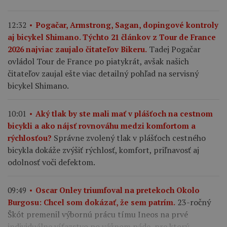
12:32
Pogačar, Armstrong, Sagan, dopingové kontroly
aj bicykel Shimano. Týchto 21 článkov z Tour de France
Tadej Pogačar
2026 najviac zaujalo čitateľov Bikeru.
ovládol Tour de France po piatykrát, avšak našich
čitateľov zaujal ešte viac detailný pohľad na servisný
bicykel Shimano.
10:01
Aký tlak by ste mali mať v plášťoch na cestnom
bicykli a ako nájsť rovnováhu medzi komfortom a
Správne zvolený tlak v plášťoch cestného
rýchlosťou?
bicykla dokáže zvýšiť rýchlosť, komfort, priľnavosť aj
odolnosť voči defektom.
09:49
Oscar Onley triumfoval na pretekoch Okolo
23-ročný
Burgosu: Chcel som dokázať, že sem patrím.
Škót premenil výbornú prácu tímu Ineos na prvé
individuálne víťazstvo po vážnom páde, pre ktorý