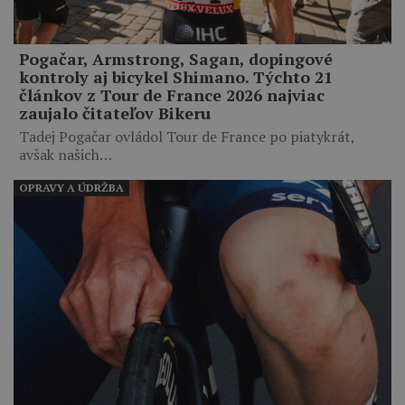
Pogačar, Armstrong, Sagan, dopingové
kontroly aj bicykel Shimano. Týchto 21
článkov z Tour de France 2026 najviac
zaujalo čitateľov Bikeru
Tadej Pogačar ovládol Tour de France po piatykrát,
avšak našich…
OPRAVY A ÚDRŽBA