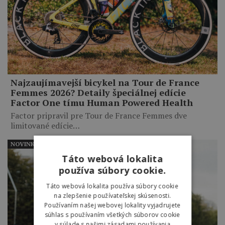
Najzaujímavejší bicykel na Tour de France
Femmes 2026? Detaily špeciálnej edície
Factor One tímu Human Powered Health
Factor pripravil pre Tour de France Femmes dve
limitované edície…
NOVINKY
Táto webová lokalita
používa súbory cookie.
Táto webová lokalita používa súbory cookie
na zlepšenie používateľskej skúsenosti.
Používaním našej webovej lokality vyjadrujete
súhlas s používaním všetkých súborov cookie
v súlade s našimi zásadami používania