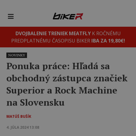
DVOJBALENIE TRENIEK MEATFLY
K ROČNÉMU
PREDPLATNÉMU ČASOPISU BIKER
IBA ZA 19,80€!
NOVINKY
Ponuka práce: Hľadá sa
obchodný zástupca značiek
Superior a Rock Machine
na Slovensku
MATÚŠ BUŠÍK
4. JÚLA 2024 13:08