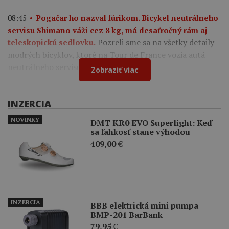
08:45
Pogačar ho nazval fúrikom. Bicykel neutrálneho
servisu Shimano váži cez 8 kg, má desaťročný rám aj
Pozreli sme sa na všetky detaily
teleskopickú sedlovku.
modrých bicyklov, ktoré na Tour de France vozia autá
neutrálneho servisu Shimano.
Zobraziť viac
INZERCIA
NOVINKY
DMT KR0 EVO Superlight: Keď
sa ľahkosť stane výhodou
409,00
€
INZERCIA
BBB elektrická mini pumpa
BMP-201 BarBank
79,95
€