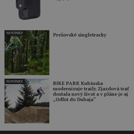
NOVINKY
Prešovské singletracky
NOVINKY
BIKE PARK Kubínska
modernizuje traily. Zjazdová trať
dostala nový život a v pláne je aj
„Odľot do Dubaja“