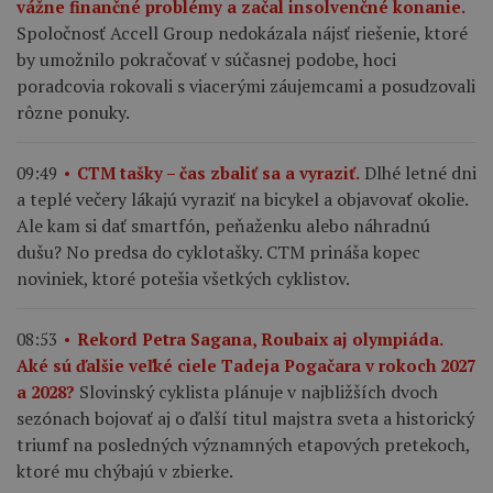
vážne finančné problémy a začal insolvenčné konanie.
Spoločnosť Accell Group nedokázala nájsť riešenie, ktoré
by umožnilo pokračovať v súčasnej podobe, hoci
poradcovia rokovali s viacerými záujemcami a posudzovali
rôzne ponuky.
Dlhé letné dni
09:49
CTM tašky – čas zbaliť sa a vyraziť.
a teplé večery lákajú vyraziť na bicykel a objavovať okolie.
Ale kam si dať smartfón, peňaženku alebo náhradnú
dušu? No predsa do cyklotašky. CTM prináša kopec
noviniek, ktoré potešia všetkých cyklistov.
08:53
Rekord Petra Sagana, Roubaix aj olympiáda.
Aké sú ďalšie veľké ciele Tadeja Pogačara v rokoch 2027
Slovinský cyklista plánuje v najbližších dvoch
a 2028?
sezónach bojovať aj o ďalší titul majstra sveta a historický
triumf na posledných významných etapových pretekoch,
ktoré mu chýbajú v zbierke.