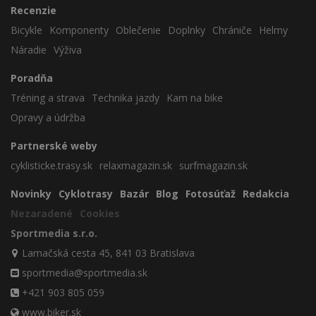
Recenzie
Bicykle
Komponenty
Oblečenie
Doplnky
Chrániče
Helmy
Náradie
Výživa
Poradňa
Tréning a strava
Technika jazdy
Kam na bike
Opravy a údržba
Partnerské weby
cyklisticke.trasy.sk
relaxmagazin.sk
surfmagazin.sk
Novinky
Cyklotrasy
Bazár
Blog
Fotosúťaž
Redakcia
Nezaradené
Cookies
Sportmedia s.r.o.
Lamačská cesta 45, 841 03 Bratislava
sportmedia@sportmedia.sk
+421 903 805 059
www.biker.sk