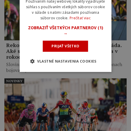
Používaním našej webovej lokality vyjadrujete
súhlas s používaním všetkých súborov cookie
v súlade s našimi zásadami používania
súborov cookie.
Prečítať viac
ZOBRAZIŤ VŠETKÝCH PARTNEROV
(1)
→
Rekord Petra Sagana, Roubaix aj olympiáda.
PRIJAŤ VŠETKO
Aké sú ďalšie veľké ciele Tadeja Pogačara v
rokoch 2027 a 2028?
VLASTNÉ NASTAVENIA COOKIES
Slovinský cyklista plánuje v najbližších dvoch sezónach
bojovať aj o…
NOVINKY