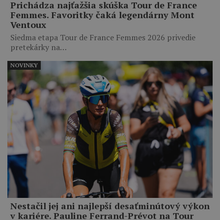
Prichádza najťažšia skúška Tour de France
Femmes. Favoritky čaká legendárny Mont
Ventoux
Siedma etapa Tour de France Femmes 2026 privedie
pretekárky na…
NOVINKY
Nestačil jej ani najlepší desaťminútový výkon
v kariére. Pauline Ferrand-Prévot na Tour