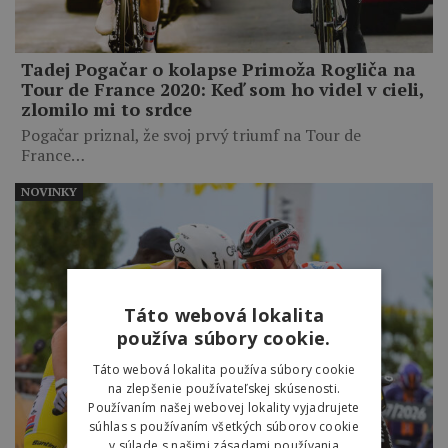
Tadej Pogačar o kolapse Primoža Rogliča na
Tour de France 2020: Keď som ho videl v cieli,
zlomilo mi to srdce
Pogačar priznal, že svoj prvý triumf na Tour de
France…
NOVINKY
Táto webová lokalita
používa súbory cookie.
Táto webová lokalita používa súbory cookie
na zlepšenie používateľskej skúsenosti.
Používaním našej webovej lokality vyjadrujete
súhlas s používaním všetkých súborov cookie
v súlade s našimi zásadami používania