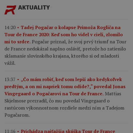
AKTUALITY
14:20
Tadej Pogačar o kolapse Primoža Rogliča na
Tour de France 2020: Keď som ho videl v cieli, zlomilo
Pogačar priznal, že svoj prvý triumf na Tour
mi to srdce.
de France nedokázal naplno osláviť, pretože ho zatienilo
sklamanie slovinského krajana, ktorého si od mladosti
vážil.
13:37
„Čo mám robiť, keď som lepší ako kedykoľvek
predtým, a on mi napriek tomu odíde?,“ povedal Jonas
Mattias
Vingegaard o Pogačarovi na Tour de France.
Skjelmose prezradil, čo mu povedal Vingegaard o
rastúcom výkonnostnom rozdiele medzi ním a Tadejom
Pogačarom.
11:16
Prichádza najťažšia skúška Tour de France