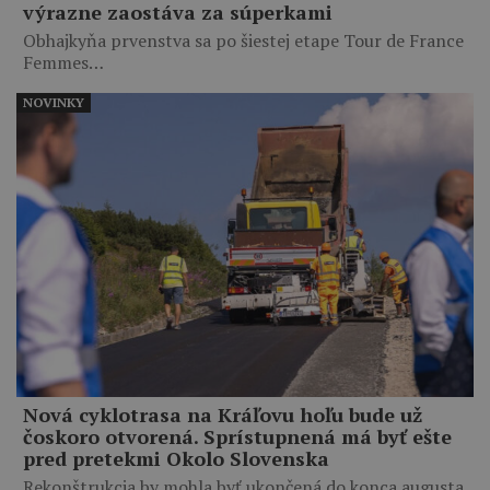
výrazne zaostáva za súperkami
Obhajkyňa prvenstva sa po šiestej etape Tour de France
Femmes…
NOVINKY
Nová cyklotrasa na Kráľovu hoľu bude už
čoskoro otvorená. Sprístupnená má byť ešte
pred pretekmi Okolo Slovenska
Rekonštrukcia by mohla byť ukončená do konca augusta.