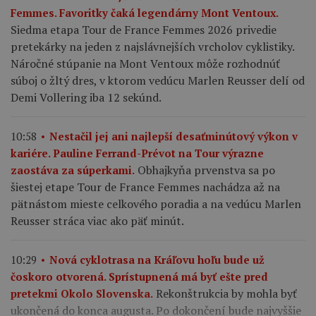
Femmes. Favoritky čaká legendárny Mont Ventoux.
Siedma etapa Tour de France Femmes 2026 privedie
pretekárky na jeden z najslávnejších vrcholov cyklistiky.
Náročné stúpanie na Mont Ventoux môže rozhodnúť
súboj o žltý dres, v ktorom vedúcu Marlen Reusser delí od
Demi Vollering iba 12 sekúnd.
10:58
Nestačil jej ani najlepší desaťminútový výkon v
kariére. Pauline Ferrand-Prévot na Tour výrazne
Obhajkyňa prvenstva sa po
zaostáva za súperkami.
šiestej etape Tour de France Femmes nachádza až na
pätnástom mieste celkového poradia a na vedúcu Marlen
Reusser stráca viac ako päť minút.
10:29
Nová cyklotrasa na Kráľovu hoľu bude už
čoskoro otvorená. Sprístupnená má byť ešte pred
Rekonštrukcia by mohla byť
pretekmi Okolo Slovenska.
ukončená do konca augusta. Po dokončení bude najvyššie