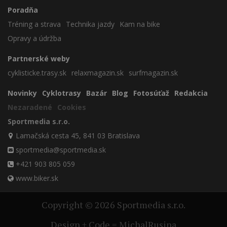
Poradňa
Tréning a strava
Technika jazdy
Kam na bike
Opravy a údržba
Partnerské weby
cyklisticke.trasy.sk
relaxmagazin.sk
surfmagazin.sk
Novinky
Cyklotrasy
Bazár
Blog
Fotosúťaž
Redakcia
Nezaradené
Cookies
Sportmedia s.r.o.
Lamačská cesta 45, 841 03 Bratislava
sportmedia@sportmedia.sk
+421 903 805 059
www.biker.sk
Copyright © 2026 Sportmedia s.r.o.
Design + Code = MichalRusina