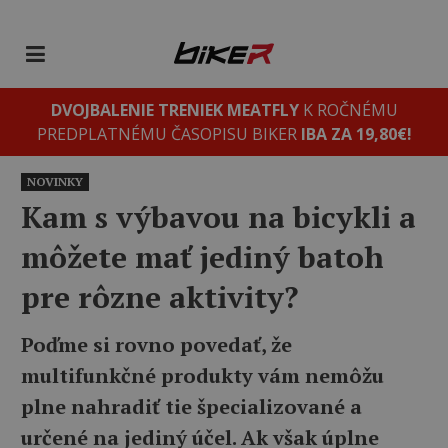
DVOJBALENIE TRENIEK MEATFLY
K ROČNÉMU
PREDPLATNÉMU ČASOPISU BIKER
IBA ZA 19,80€!
NOVINKY
Kam s výbavou na bicykli a
môžete mať jediný batoh
pre rôzne aktivity?
Poďme si rovno povedať, že
multifunkčné produkty vám nemôžu
plne nahradiť tie špecializované a
určené na jediný účel. Ak však úplne