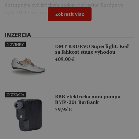
dostupným cyklistickým bodom v strednej Európe vo
výške 1940 metrov nad morom.
Zobraziť viac
INZERCIA
NOVINKY
DMT KR0 EVO Superlight: Keď
sa ľahkosť stane výhodou
409,00
€
INZERCIA
BBB elektrická mini pumpa
BMP-201 BarBank
79,95
€