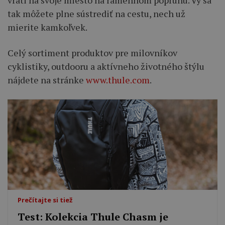
vráti na svoje miesto na ramennom popruhu. Vy sa
tak môžete plne sústrediť na cestu, nech už
mierite kamkoľvek.
Celý sortiment produktov pre milovníkov
cyklistiky, outdooru a aktívneho životného štýlu
nájdete na stránke
www.thule.com
.
Prečítajte si tiež
Test: Kolekcia Thule Chasm je