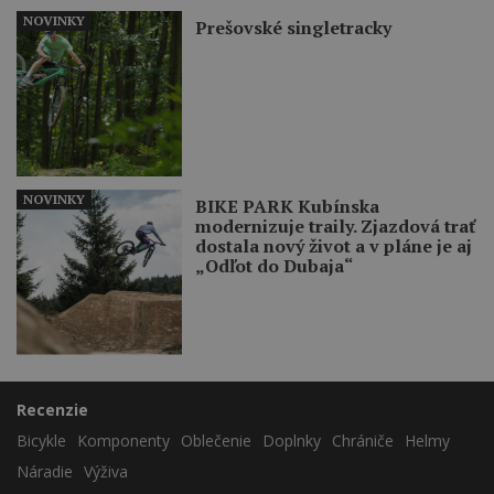
NOVINKY
Prešovské singletracky
NOVINKY
BIKE PARK Kubínska
modernizuje traily. Zjazdová trať
dostala nový život a v pláne je aj
„Odľot do Dubaja“
Recenzie
Bicykle
Komponenty
Oblečenie
Doplnky
Chrániče
Helmy
Náradie
Výživa