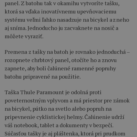
panel. Z batohu tak v okamihu vytvoríte tašku,
ktorá sa vďaka inovatívnemu upevňovaciemu
systému veľmi ľahko nasadzuje na bicykel a z neho
aj sníma. Jednoducho ju zacvaknete na nosič a
môžete vyraziť.
Premena z tašky na batoh je rovnako jednoduchá –
rozopnete chrbtový panel, otočíte ho a znovu
zapnete, aby boli čalúnené ramenné popruhy
batohu pripravené na použitie.
Taška Thule Paramount je odolná proti
poveternostným vplyvom a má priestor pre zámok
na bicykel, pútko na svetlo alebo popruh na
pripevnenie cyklistickej helmy. Čalúnenie udrží
váš notebook, tablet a dokumenty v bezpečí.
Súčasťou tašky je aj pláštenka, ktorá pri prudkom