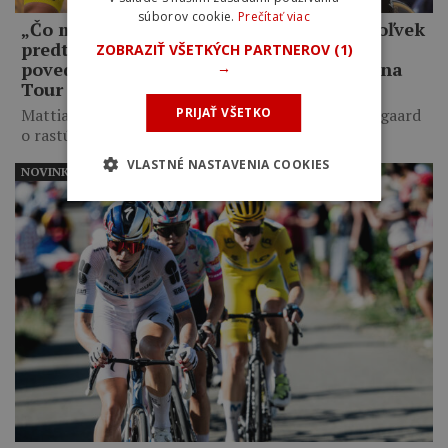
súborov cookie.
Prečítať viac
„Čo mám robiť, keď som lepší ako kedykoľvek
predtým, a on mi napriek tomu odíde?,“
ZOBRAZIŤ VŠETKÝCH PARTNEROV
(1)
povedal Jonas Vingegaard o Pogačarovi na
→
Tour de France
PRIJAŤ VŠETKO
Mattias Skjelmose prezradil, čo mu povedal Vingegaard
o rastúcom výkonnostnom…
VLASTNÉ NASTAVENIA COOKIES
NOVINKY