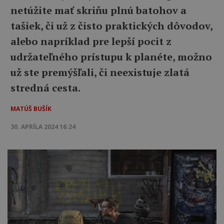
netúžite mať skriňu plnú batohov a
tašiek, či už z čisto praktických dôvodov,
alebo napríklad pre lepší pocit z
udržateľného prístupu k planéte, možno
už ste premýšľali, či neexistuje zlatá
stredná cesta.
MATÚŠ BUŠÍK
30. APRÍLA 2024 16:24