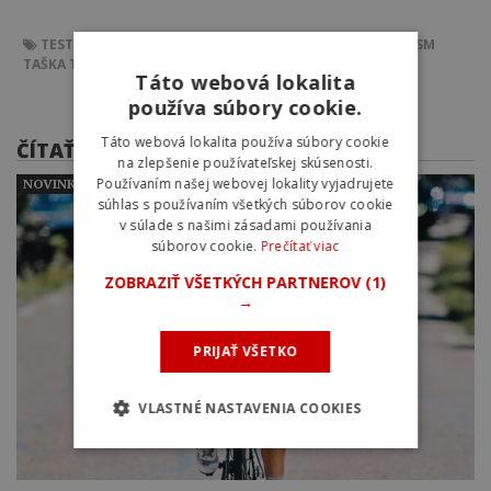
TEST
RECENZIA
THULE
THULE CHASM
BATOH THULE CHASM
TAŠKA THULE CHASM 70L
Táto webová lokalita
používa súbory cookie.
Táto webová lokalita používa súbory cookie
ČÍTAŤ ĎALEJ
na zlepšenie používateľskej skúsenosti.
Používaním našej webovej lokality vyjadrujete
NOVINKY
súhlas s používaním všetkých súborov cookie
v súlade s našimi zásadami používania
súborov cookie.
Prečítať viac
ZOBRAZIŤ VŠETKÝCH PARTNEROV
(1)
→
PRIJAŤ VŠETKO
VLASTNÉ NASTAVENIA COOKIES