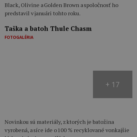
Black, Olivine a Golden Brown a spoločnosť ho
predstavil v januári tohto roku.
Taška a batoh Thule Chasm
FOTOGALÉRIA
+ 17
Novinkou sú materiály, z ktorých je batožina
vyrobená, a síce ide o 100 % recyklované vonkajšie