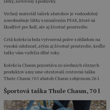
látky, sieťoviny a podšívky.
Vrchný materiál tašiek a batohov je vodoodolný
a neobsahuje látky s označením PFAS, ktoré sú
škodlivé pre ľudí, ale aj životné prostredie.
Celá kolekcia bola vytvorená práve s ohľadom na
vysokú odolnosť, a tým aj životné prostredie, keďže
tašky vám vydržia dlhé roky.
Kolekcia Chasm pozostáva zo siedmich rôznych
produktov a my sme otestovali cestovnú tašku
Thule Chasm 70 l a batoh Chasm s objemom 26 l.
Športová taška Thule Chasm, 70 l