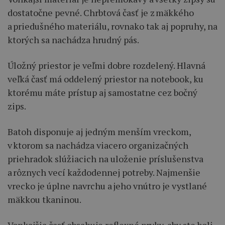
dostatočne pevné. Chrbtová časť je z mäkkého
a priedušného materiálu, rovnako tak aj popruhy, na
ktorých sa nachádza hrudný pás.
Úložný priestor je veľmi dobre rozdelený. Hlavná
veľká časť má oddelený priestor na notebook, ku
ktorému máte prístup aj samostatne cez bočný
zips.
Batoh disponuje aj jedným menším vreckom,
v ktorom sa nachádza viacero organizačných
priehradok slúžiacich na uloženie príslušenstva
a rôznych vecí každodennej potreby. Najmenšie
vrecko je úplne navrchu a jeho vnútro je vystlané
mäkkou tkaninou.