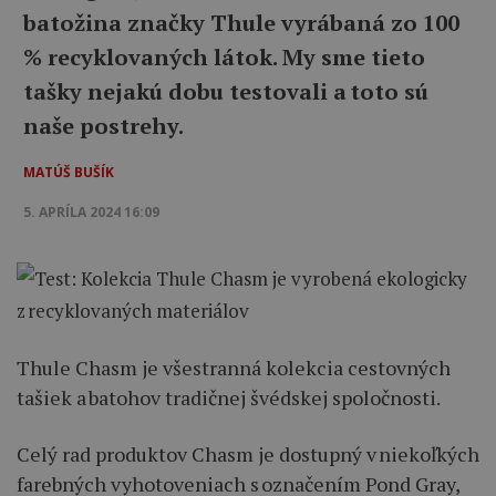
batožina značky Thule vyrábaná zo 100
% recyklovaných látok. My sme tieto
tašky nejakú dobu testovali a toto sú
naše postrehy.
MATÚŠ BUŠÍK
5. APRÍLA 2024 16:09
Thule Chasm je všestranná kolekcia cestovných
tašiek a batohov tradičnej švédskej spoločnosti.
Celý rad produktov Chasm je dostupný v niekoľkých
farebných vyhotoveniach s označením Pond Gray,