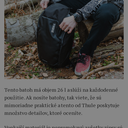
Tento batoh má objem 26 l a slúži na každodenné
použitie. Ak nosíte batohy, tak viete, že sú
mimoriadne praktické a tento od Thule poskytuje
množstvo detailov, ktoré oceníte.
Vonkajší materiál je nepremokavý a všetky zipsy sú