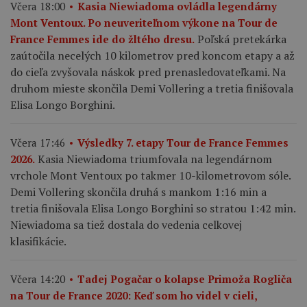
Včera 18:00
Kasia Niewiadoma ovládla legendárny
Mont Ventoux. Po neuveriteľnom výkone na Tour de
Poľská pretekárka
France Femmes ide do žltého dresu.
zaútočila necelých 10 kilometrov pred koncom etapy a až
do cieľa zvyšovala náskok pred prenasledovateľkami. Na
druhom mieste skončila Demi Vollering a tretia finišovala
Elisa Longo Borghini.
Včera 17:46
Výsledky 7. etapy Tour de France Femmes
Kasia Niewiadoma triumfovala na legendárnom
2026.
vrchole Mont Ventoux po takmer 10-kilometrovom sóle.
Demi Vollering skončila druhá s mankom 1:16 min a
tretia finišovala Elisa Longo Borghini so stratou 1:42 min.
Niewiadoma sa tiež dostala do vedenia celkovej
klasifikácie.
Včera 14:20
Tadej Pogačar o kolapse Primoža Rogliča
na Tour de France 2020: Keď som ho videl v cieli,