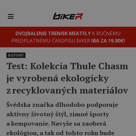
DVOJBALENIE TRENIEK MEATFLY
K ROČNÉMU
PREDPLATNÉMU ČASOPISU BIKER
IBA ZA 19,80€!
BATOHY
Test: Kolekcia Thule Chasm
je vyrobená ekologicky
z recyklovaných materiálov
Švédska značka dlhodobo podporuje
aktívny životný štýl, zimné športy
a kempovanie. Navyše sa zaoberá
ekológiou, a tak od tohto roku bude