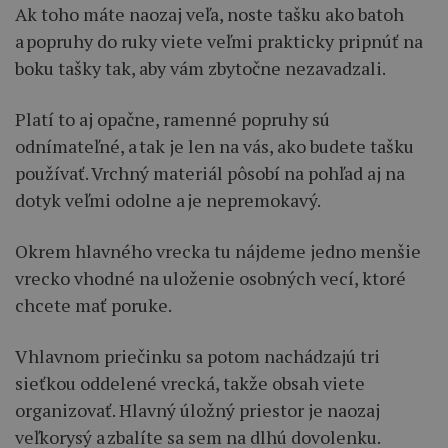
Ak toho máte naozaj veľa, noste tašku ako batoh
a popruhy do ruky viete veľmi prakticky pripnúť na
boku tašky tak, aby vám zbytočne nezavadzali.
Platí to aj opačne, ramenné popruhy sú
odnímateľné, a tak je len na vás, ako budete tašku
používať. Vrchný materiál pôsobí na pohľad aj na
dotyk veľmi odolne a je nepremokavý.
Okrem hlavného vrecka tu nájdeme jedno menšie
vrecko vhodné na uloženie osobných vecí, ktoré
chcete mať poruke.
V hlavnom priečinku sa potom nachádzajú tri
sieťkou oddelené vrecká, takže obsah viete
organizovať. Hlavný úložný priestor je naozaj
veľkorysý a zbalíte sa sem na dlhú dovolenku.