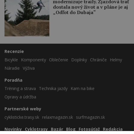
modernizuje traily. Zjazdová trať
dostala nový život a v pláne je aj
„Odľot do Dubaja“
Recenzie
Bicykle
Komponenty
Oblečenie
Doplnky
Chrániče
Helmy
Náradie
Výživa
Poradňa
Tréning a strava
Technika jazdy
Kam na bike
Opravy a údržba
Partnerské weby
cyklisticke.trasy.sk
relaxmagazin.sk
surfmagazin.sk
Novinky
Cyklotrasy
Bazár
Blog
Fotosúťaž
Redakcia