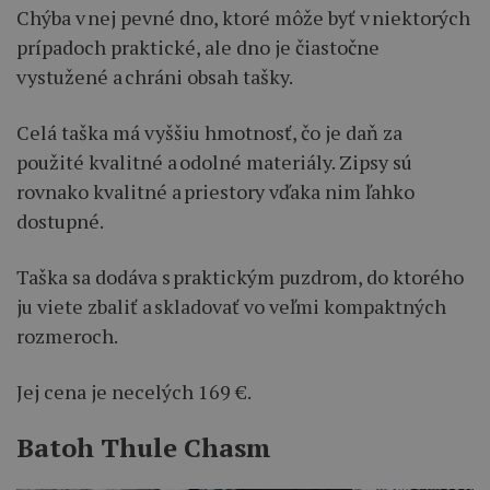
Chýba v nej pevné dno, ktoré môže byť v niektorých
prípadoch praktické, ale dno je čiastočne
vystužené a chráni obsah tašky.
Celá taška má vyššiu hmotnosť, čo je daň za
použité kvalitné a odolné materiály. Zipsy sú
rovnako kvalitné a priestory vďaka nim ľahko
dostupné.
Taška sa dodáva s praktickým puzdrom, do ktorého
ju viete zbaliť a skladovať vo veľmi kompaktných
rozmeroch.
Jej cena je necelých 169 €.
Batoh Thule Chasm