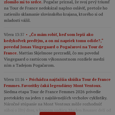
Pogačar priznal, že svoj prvý triumf
zlomilo mi to srdce.
na Tour de France nedokázal naplno osláviť, pretože ho
zatienilo sklamanie slovinského krajana, ktorého si od
mladosti vážil.
Včera 13:37
„Čo mám robiť, keď som lepší ako
kedykoľvek predtým, a on mi napriek tomu odíde?,“
povedal Jonas Vingegaard o Pogačarovi na Tour de
Mattias Skjelmose prezradil, čo mu povedal
France.
Vingegaard o rastúcom výkonnostnom rozdiele medzi
ním a Tadejom Pogačarom.
Včera 11:16
Prichádza najťažšia skúška Tour de France
Femmes. Favoritky čaká legendárny Mont Ventoux.
Siedma etapa Tour de France Femmes 2026 privedie
pretekárky na jeden z najslávnejších vrcholov cyklistiky.
Náročné stúpanie na Mont Ventoux môže rozhodnúť
súboj o žltý dres, v ktorom vedúcu Marlen Reusser delí od