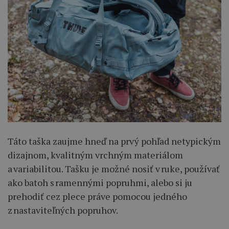
Táto taška zaujme hneď na prvý pohľad netypickým
dizajnom, kvalitným vrchným materiálom
a variabilitou. Tašku je možné nosiť v ruke, používať
ako batoh s ramennými popruhmi, alebo si ju
prehodiť cez plece práve pomocou jedného
z nastaviteľných popruhov.