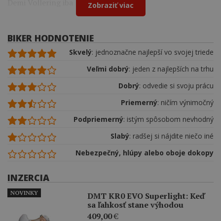
Demi Vollering iba 12 sekúnd.
Zobraziť viac
BIKER HODNOTENIE
Skvelý
: jednoznačne najlepší vo svojej triede
Veľmi dobrý
: jeden z najlepších na trhu
Dobrý
: odvedie si svoju prácu
Priemerný
: ničím výnimočný
Podpriemerný
: istým spôsobom nevhodný
Slabý
: radšej si nájdite niečo iné
Nebezpečný, hlúpy alebo oboje dokopy
INZERCIA
NOVINKY
DMT KR0 EVO Superlight: Keď
sa ľahkosť stane výhodou
409,00
€