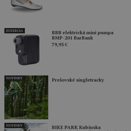
INZERCIA
BBB elektrická mini pumpa
BMP-201 BarBank
79,95
€
NOVINKY
Prešovské singletracky
NOVINKY
BIKE PARK Kubínska