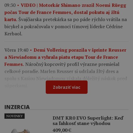
09:30
VIDEO | Motorkár Shimano zrazil Noemi Rüegg
počas Tour de France Femmes, dostal pokutu aj žltú
Švajčiarska pretekárka sa po páde rýchlo vrátila na
kartu.
bicykel a pokračovala v pomoci tímovej líderke Cédrine
Kerbaol.
Včera 19:40
Demi Vollering porazila v šprinte Reusser
a Niewiadomu a vyhrala piatu etapu Tour de France
Náročný kopcovitý profil výrazne premiešal
Femmes.
celkové poradie. Marlen Reusser si udržala žltý dres a
spolu s Kasiou Niewiadomou získala dôležitý náskok pred
súperkami.
Zobraziť viac
INZERCIA
NOVINKY
DMT KR0 EVO Superlight: Keď
sa ľahkosť stane výhodou
409,00
€