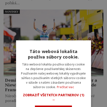
poľská…
NOVINKY
Táto webová lokalita
používa súbory cookie.
Táto webová lokalita používa súbory cookie
na zlepšenie používateľskej skúsenosti.
Používaním našej webovej lokality vyjadrujete
súhlas s používaním všetkých súborov cookie
Demi Vollering porazila v šprinte Reusser a
v súlade s našimi zásadami používania
Niewiadomu a vyhrala piatu etapu Tour de
súborov cookie.
Prečítať viac
France Femmes
ZOBRAZIŤ VŠETKÝCH PARTNEROV
(1)
Náročný kopcovitý profil výrazne premiešal celkové
→
poradie. Marlen Reusser si…