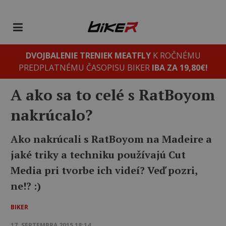
DVOJBALENIE TRENIEK MEATFLY
K ROČNÉMU
PREDPLATNÉMU ČASOPISU BIKER
IBA ZA 19,80€!
A ako sa to celé s RatBoyom
nakrúcalo?
Ako nakrúcali s RatBoyom na Madeire a
jaké triky a techniku používajú Cut
Media pri tvorbe ich videí? Veď pozri,
ne!? :)
BIKER
17. SEPTEMBRA 2015 18:14