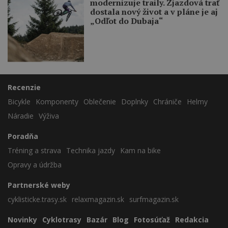
modernizuje traily. Zjazdová trať
dostala nový život a v pláne je aj
„Odľot do Dubaja“
Recenzie
Bicykle
Komponenty
Oblečenie
Doplnky
Chrániče
Helmy
Náradie
Výživa
Poradňa
Tréning a strava
Technika jazdy
Kam na bike
Opravy a údržba
Partnerské weby
cyklisticke.trasy.sk
relaxmagazin.sk
surfmagazin.sk
Novinky
Cyklotrasy
Bazár
Blog
Fotosúťaž
Redakcia