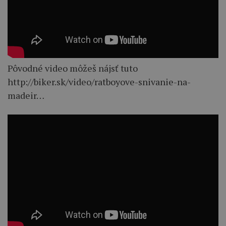
Pôvodné video môžeš nájsť tuto
http://biker.sk/video/ratboyove-snivanie-na-
madeir…