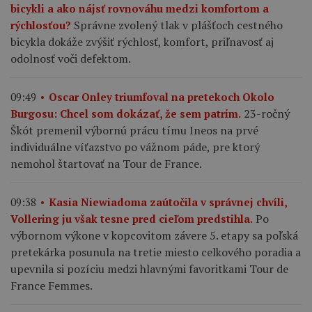
bicykli a ako nájsť rovnováhu medzi komfortom a
Správne zvolený tlak v plášťoch cestného
rýchlosťou?
bicykla dokáže zvýšiť rýchlosť, komfort, priľnavosť aj
odolnosť voči defektom.
09:49
Oscar Onley triumfoval na pretekoch Okolo
23-ročný
Burgosu: Chcel som dokázať, že sem patrím.
Škót premenil výbornú prácu tímu Ineos na prvé
individuálne víťazstvo po vážnom páde, pre ktorý
nemohol štartovať na Tour de France.
09:38
Kasia Niewiadoma zaútočila v správnej chvíli,
Po
Vollering ju však tesne pred cieľom predstihla.
výbornom výkone v kopcovitom závere 5. etapy sa poľská
pretekárka posunula na tretie miesto celkového poradia a
upevnila si pozíciu medzi hlavnými favoritkami Tour de
France Femmes.