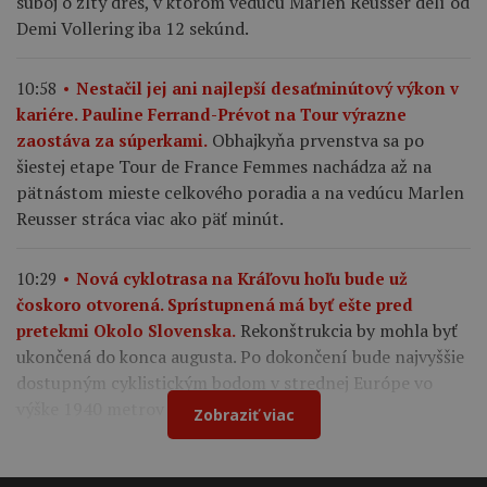
súboj o žltý dres, v ktorom vedúcu Marlen Reusser delí od
Demi Vollering iba 12 sekúnd.
10:58
Nestačil jej ani najlepší desaťminútový výkon v
kariére. Pauline Ferrand-Prévot na Tour výrazne
Obhajkyňa prvenstva sa po
zaostáva za súperkami.
šiestej etape Tour de France Femmes nachádza až na
pätnástom mieste celkového poradia a na vedúcu Marlen
Reusser stráca viac ako päť minút.
10:29
Nová cyklotrasa na Kráľovu hoľu bude už
čoskoro otvorená. Sprístupnená má byť ešte pred
Rekonštrukcia by mohla byť
pretekmi Okolo Slovenska.
ukončená do konca augusta. Po dokončení bude najvyššie
dostupným cyklistickým bodom v strednej Európe vo
výške 1940 metrov nad morom.
Zobraziť viac