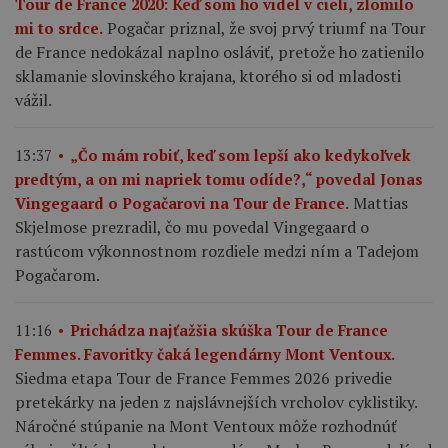
Tour de France 2020: Keď som ho videl v cieli, zlomilo
Pogačar priznal, že svoj prvý triumf na Tour
mi to srdce.
de France nedokázal naplno osláviť, pretože ho zatienilo
sklamanie slovinského krajana, ktorého si od mladosti
vážil.
13:37
„Čo mám robiť, keď som lepší ako kedykoľvek
predtým, a on mi napriek tomu odíde?,“ povedal Jonas
Mattias
Vingegaard o Pogačarovi na Tour de France.
Skjelmose prezradil, čo mu povedal Vingegaard o
rastúcom výkonnostnom rozdiele medzi ním a Tadejom
Pogačarom.
11:16
Prichádza najťažšia skúška Tour de France
Femmes. Favoritky čaká legendárny Mont Ventoux.
Siedma etapa Tour de France Femmes 2026 privedie
pretekárky na jeden z najslávnejších vrcholov cyklistiky.
Náročné stúpanie na Mont Ventoux môže rozhodnúť