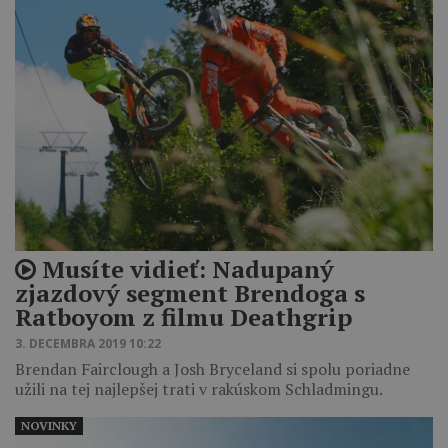
Musíte vidieť: Nadupaný
zjazdový segment Brendoga s
Ratboyom z filmu Deathgrip
3. DECEMBRA 2019 10:22
Brendan Fairclough a Josh Bryceland si spolu poriadne
užili na tej najlepšej trati v rakúskom Schladmingu.
NOVINKY