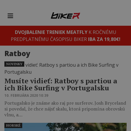
DVOJBALENIE TRENIEK MEATFLY
K ROČNÉMU
PREDPLATNÉMU ČASOPISU BIKER
IBA ZA 19,80€!
Ratboy
NOVINKY
Musíte vidieť: Ratboy s partiou a
ich Bike Surfing v Portugalsku
10. FEBRUÁRA 2020 10:39
Portugalsko je známe ako raj pre surferov. Josh Bryceland
si povedal, že chce nájsť skalu, ktorá pripomína obrovskú
vlnu, a…
HORSKÉ