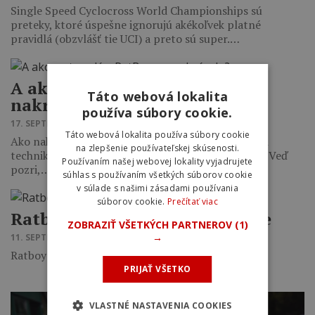
Single Speed Cyclocross World Championships sú
preteky, ktoré úspešne ignorujú akékoľvek platné
pravidlá (obzvlášť tie UCI) a preto sú super.…
A ako sa to celé s RatBoyom
Táto webová lokalita
nakrúcalo?
používa súbory cookie.
17. SEPTEMBRA 2015 18:14
Táto webová lokalita používa súbory cookie
Ako nakrúcali s RatBoyom na Madeire a jaké triky a
na zlepšenie používateľskej skúsenosti.
techniku používajú Cut Media pri tvorbe ich videí? Veď
Používaním našej webovej lokality vyjadrujete
pozri,…
súhlas s používaním všetkých súborov cookie
v súlade s našimi zásadami používania
súborov cookie.
Prečítať viac
Ratboyove snívanie na Madeire
ZOBRAZIŤ VŠETKÝCH PARTNEROV
(1)
→
11. SEPTEMBRA 2015 19:15
Ratboy a to, čo vie úplne najlepšie.
PRIJAŤ VŠETKO
VLASTNÉ NASTAVENIA COOKIES