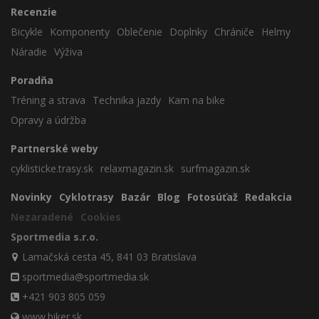
Recenzie
Bicykle
Komponenty
Oblečenie
Doplnky
Chrániče
Helmy
Náradie
Výživa
Poradňa
Tréning a strava
Technika jazdy
Kam na bike
Opravy a údržba
Partnerské weby
cyklisticke.trasy.sk
relaxmagazin.sk
surfmagazin.sk
Novinky
Cyklotrasy
Bazár
Blog
Fotosúťaž
Redakcia
Nezaradené
Cookies
Sportmedia s.r.o.
Lamačská cesta 45, 841 03 Bratislava
sportmedia@sportmedia.sk
+421 903 805 059
www.biker.sk