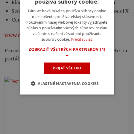
používa súbory cookie.
Riadidlá: Extend RACE A6045BT Flat 700 mm
Sedlovka/Sedlo: Extend Alloy / Selle Italia Model X
Táto webová lokalita používa súbory cookie
na zlepšenie používateľskej skúsenosti.
Cena: 1 199 €
Používaním našej webovej lokality vyjadrujete
súhlas s používaním všetkých súborov cookie
v súlade s našimi zásadami používania
www.dema.bike
súborov cookie.
Prečítať viac
ZOBRAZIŤ VŠETKÝCH PARTNEROV
(1)
Porovnanie cien u rozličných predajcov nájdete na
→
portáli
zboží.cz
:
PRIJAŤ VŠETKO
VLASTNÉ NASTAVENIA COOKIES