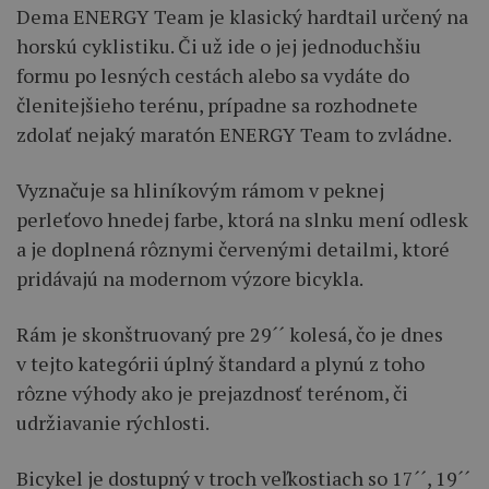
Dema ENERGY Team je klasický hardtail určený na
horskú cyklistiku. Či už ide o jej jednoduchšiu
formu po lesných cestách alebo sa vydáte do
členitejšieho terénu, prípadne sa rozhodnete
zdolať nejaký maratón ENERGY Team to zvládne.
Vyznačuje sa hliníkovým rámom v peknej
perleťovo hnedej farbe, ktorá na slnku mení odlesk
a je doplnená rôznymi červenými detailmi, ktoré
pridávajú na modernom výzore bicykla.
Rám je skonštruovaný pre 29´´ kolesá, čo je dnes
v tejto kategórii úplný štandard a plynú z toho
rôzne výhody ako je prejazdnosť terénom, či
udržiavanie rýchlosti.
Bicykel je dostupný v troch veľkostiach so 17´´, 19´´