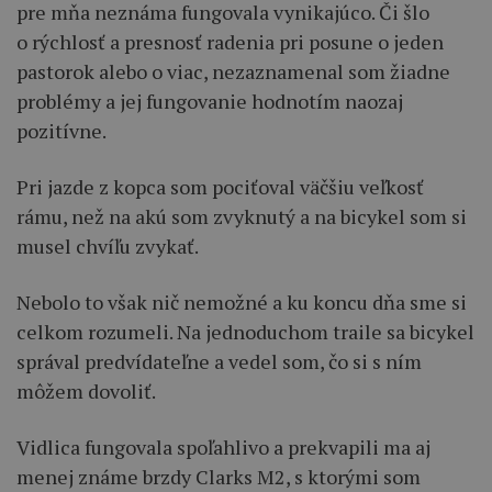
pre mňa neznáma fungovala vynikajúco. Či šlo
o rýchlosť a presnosť radenia pri posune o jeden
pastorok alebo o viac, nezaznamenal som žiadne
problémy a jej fungovanie hodnotím naozaj
pozitívne.
Pri jazde z kopca som pociťoval väčšiu veľkosť
rámu, než na akú som zvyknutý a na bicykel som si
musel chvíľu zvykať.
Nebolo to však nič nemožné a ku koncu dňa sme si
celkom rozumeli. Na jednoduchom traile sa bicykel
správal predvídateľne a vedel som, čo si s ním
môžem dovoliť.
Vidlica fungovala spoľahlivo a prekvapili ma aj
menej známe brzdy Clarks M2, s ktorými som