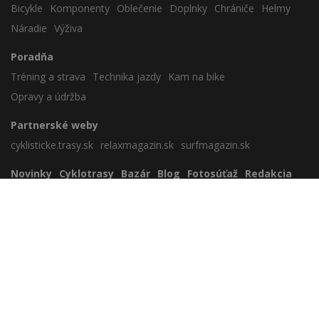
Bicykle
Komponenty
Oblečenie
Doplnky
Chrániče
Helmy
Náradie
Výživa
Poradňa
Tréning a strava
Technika jazdy
Kam na bike
Opravy a údržba
Partnerské weby
cyklisticke.trasy.sk
relaxmagazin.sk
surfmagazin.sk
Novinky
Cyklotrasy
Bazár
Blog
Fotosúťaž
Redakcia
Zavrieť reklamu
Nezaradené
Cookies
Sportmedia s.r.o.
Lamačská cesta 45, 841 03 Bratislava
sportmedia@sportmedia.sk
+421 903 805 059
www.biker.sk