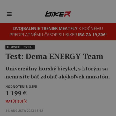
DVOJBALENIE TRENIEK MEATFLY
K ROČNÉMU
PREDPLATNÉMU ČASOPISU BIKER
IBA ZA 19,80€!
HORSKÉ BICYKLE
Test: Dema ENERGY Team
Univerzálny horský bicykel, s ktorým sa
nemusíte báť zdolať akýkoľvek maratón.
HODNOTENIE: 3.5/5
1 199
€
MATÚŠ BUŠÍK
31. AUGUSTA 2023 15:52