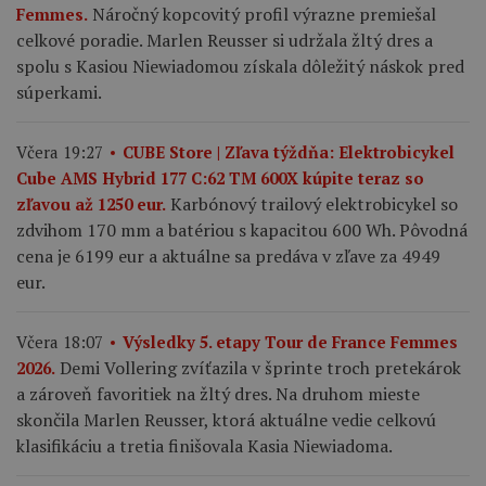
Náročný kopcovitý profil výrazne premiešal
Femmes.
celkové poradie. Marlen Reusser si udržala žltý dres a
spolu s Kasiou Niewiadomou získala dôležitý náskok pred
súperkami.
Včera 19:27
CUBE Store | Zľava týždňa: Elektrobicykel
Cube AMS Hybrid 177 C:62 TM 600X kúpite teraz so
Karbónový trailový elektrobicykel so
zľavou až 1250 eur.
zdvihom 170 mm a batériou s kapacitou 600 Wh. Pôvodná
cena je 6199 eur a aktuálne sa predáva v zľave za 4949
eur.
Včera 18:07
Výsledky 5. etapy Tour de France Femmes
Demi Vollering zvíťazila v šprinte troch pretekárok
2026.
a zároveň favoritiek na žltý dres. Na druhom mieste
skončila Marlen Reusser, ktorá aktuálne vedie celkovú
klasifikáciu a tretia finišovala Kasia Niewiadoma.