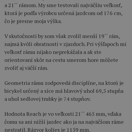
a 21´´ rámom. My sme testovali najväčšiu veľkosť,
ktorá je podľa výrobcu určená jazdcom od 176 cm,
čo je presne moja výška.
V skutočnosti by som však zvolil menší 19´´ rám,
najmä kvôli obratnosti v zjazdoch. Pri výšľapoch mi
veľkosť rámu nijako neprekážala a ak ste
orientovaní skôr na cestu smerom hore môžete
zvoliť aj väčší rám.
Geometria rámu zodpovedá disciplíne, na ktorú je
bicykel určený a síce má hlavový uhol 69,5 stupňa
a uhol sedlovej trubky je 74 stupňov.
Hodnota Reach je vo veľkosti 21´´ 465 mm, vďaka
čomu sa ani nižší jazdec ako ja na najväčšom ráme
nestratil. Rázvor kolies je 1159 mm.