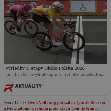
Výsledky 3. etapy Okolo Poľska 2026
Jonathan Milan vyhral v šprinte tretí deň po sebe. Na…
AKTUALITY
Včera 19:40
Demi Vollering porazila v šprinte Reusser
a Niewiadomu a vyhrala piatu etapu Tour de France