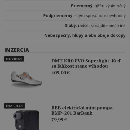
Priemerný
: ničím výnimočný
Podpriemerný
: istým spôsobom nevhodný
Slabý
: radšej si nájdite niečo iné
Nebezpečný, hlúpy alebo oboje dokopy
INZERCIA
NOVINKY
DMT KR0 EVO Superlight: Keď
sa ľahkosť stane výhodou
409,00
€
INZERCIA
BBB elektrická mini pumpa
BMP-201 BarBank
79,95
€