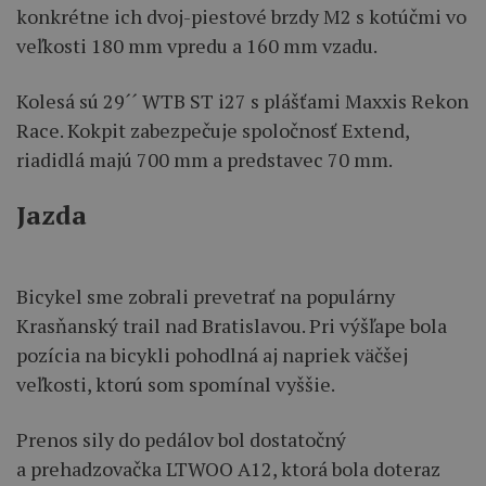
konkrétne ich dvoj-piestové brzdy M2 s kotúčmi vo
veľkosti 180 mm vpredu a 160 mm vzadu.
Kolesá sú 29´´ WTB ST i27 s plášťami Maxxis Rekon
Race. Kokpit zabezpečuje spoločnosť Extend,
riadidlá majú 700 mm a predstavec 70 mm.
Jazda
Bicykel sme zobrali prevetrať na populárny
Krasňanský trail nad Bratislavou. Pri výšľape bola
pozícia na bicykli pohodlná aj napriek väčšej
veľkosti, ktorú som spomínal vyššie.
Prenos sily do pedálov bol dostatočný
a prehadzovačka LTWOO A12, ktorá bola doteraz