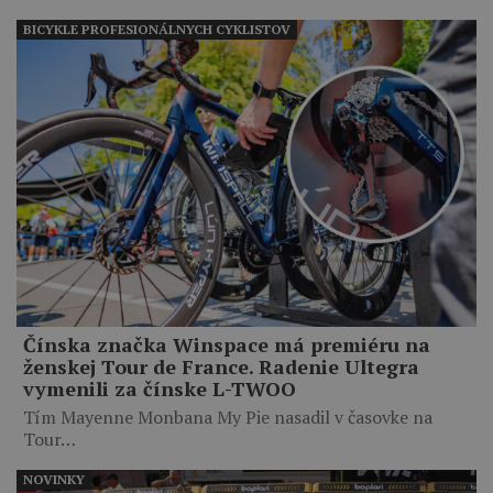
BICYKLE PROFESIONÁLNYCH CYKLISTOV
Čínska značka Winspace má premiéru na
ženskej Tour de France. Radenie Ultegra
vymenili za čínske L-TWOO
Tím Mayenne Monbana My Pie nasadil v časovke na
Tour…
NOVINKY