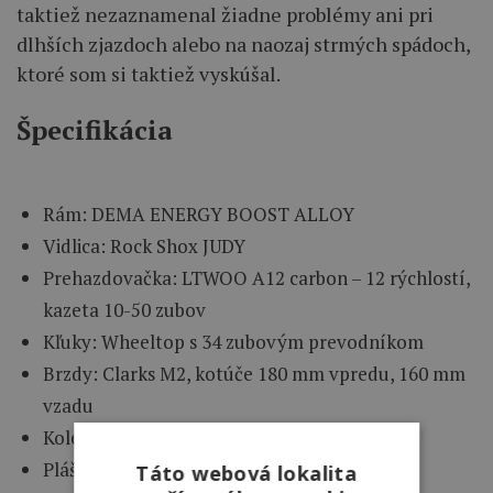
taktiež nezaznamenal žiadne problémy ani pri
dlhších zjazdoch alebo na naozaj strmých spádoch,
ktoré som si taktiež vyskúšal.
Špecifikácia
Rám: DEMA ENERGY BOOST ALLOY
Vidlica: Rock Shox JUDY
Prehazdovačka: LTWOO A12 carbon – 12 rýchlostí,
kazeta 10-50 zubov
Kľuky: Wheeltop s 34 zubovým prevodníkom
Brzdy: Clarks M2, kotúče 180 mm vpredu, 160 mm
vzadu
Kolesá: WTB ST i27
Plášte: Maxxis Rekon Race 29×2,25
Táto webová lokalita