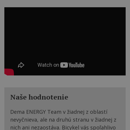
Naše hodnotenie
Dema ENERGY Team v žiadnej z oblastí
nevyčnieva, ale na druhú stranu v žiadnej z
nich ani nezaostáva. Bicykel vás spoľahlivo