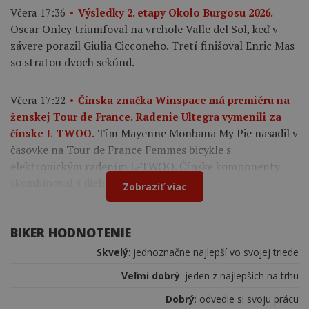
Včera 17:36
Výsledky 2. etapy Okolo Burgosu 2026.
Oscar Onley triumfoval na vrchole Valle del Sol, keď v
závere porazil Giulia Cicconeho. Tretí finišoval Enric Mas
so stratou dvoch sekúnd.
Včera 17:22
Čínska značka Winspace má premiéru na
ženskej Tour de France. Radenie Ultegra vymenili za
Tím Mayenne Monbana My Pie nasadil v
čínske L-TWOO.
časovke na Tour de France Femmes bicykle s
elektronickým radením L-TWOO. Čínske komponenty
skombinoval s dielmi Shimano a Cybrei.
Zobraziť viac
BIKER HODNOTENIE
Skvelý
: jednoznačne najlepší vo svojej triede
Veľmi dobrý
: jeden z najlepších na trhu
Dobrý
: odvedie si svoju prácu