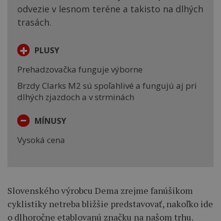
odvezie v lesnom teréne a takisto na dlhých
trasách.
+
PLUSY
Prehadzovačka funguje výborne
Brzdy Clarks M2 sú spoľahlivé a fungujú aj pri
dlhých zjazdoch a v strminách
-
MÍNUSY
Vysoká cena
Slovenského výrobcu Dema zrejme fanúšikom
cyklistiky netreba bližšie predstavovať, nakoľko ide
o dlhoročne etablovanú značku na našom trhu.