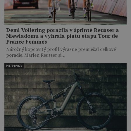
Demi Vollering porazila v šprinte Reusser a
Niewiadomu a vyhrala piatu etapu Tour de
France Femmes
Náročný kopcovitý profil výrazne premiešal celkové
poradie. Marlen Reusser si…
NOVINKY