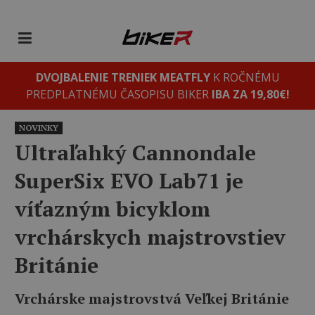
DVOJBALENIE TRENIEK MEATFLY
K ROČNÉMU
PREDPLATNÉMU ČASOPISU BIKER
IBA ZA 19,80€!
NOVINKY
Ultraľahký Cannondale
SuperSix EVO Lab71 je
víťazným bicyklom
vrchárskych majstrovstiev
Británie
Vrchárske majstrovstvá Veľkej Británie