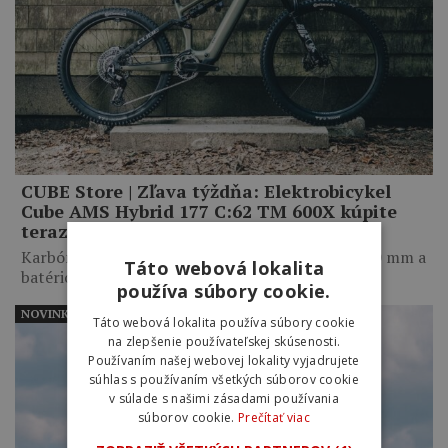
CUBE Store | Zľava týždňa: Elektrobicykel
Cube AMS Hybrid 177 C:62 TM 600X kúpite
teraz so zľavou až 1250 eur
Karbónový trailový elektrobicykel so zdvihom 170 mm a
Táto webová lokalita
batériou s…
používa súbory cookie.
NOVINKY
Táto webová lokalita používa súbory cookie
na zlepšenie používateľskej skúsenosti.
Používaním našej webovej lokality vyjadrujete
súhlas s používaním všetkých súborov cookie
v súlade s našimi zásadami používania
súborov cookie.
Prečítať viac