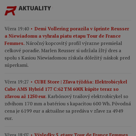
AKTUALITY
Včera 19:40
Demi Vollering porazila v šprinte Reusser
a Niewiadomu a vyhrala piatu etapu Tour de France
Náročný kopcovitý profil výrazne premiešal
Femmes.
celkové poradie. Marlen Reusser si udržala žltý dres a
spolu s Kasiou Niewiadomou získala dôležitý náskok pred
súperkami.
Včera 19:27
CUBE Store | Zľava týždňa: Elektrobicykel
Cube AMS Hybrid 177 C:62 TM 600X kúpite teraz so
Karbónový trailový elektrobicykel so
zľavou až 1250 eur.
zdvihom 170 mm a batériou s kapacitou 600 Wh. Pôvodná
cena je 6199 eur a aktuálne sa predáva v zľave za 4949
eur.
Včera 18:07
Výsledky 5. etapy Tour de France Femmes