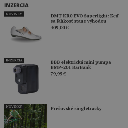
INZERCIA
NOVINKY
DMT KR0 EVO Superlight: Keď
sa ľahkosť stane výhodou
409,00
€
INZERCIA
BBB elektrická mini pumpa
BMP-201 BarBank
79,95
€
NOVINKY
Prešovské singletracky