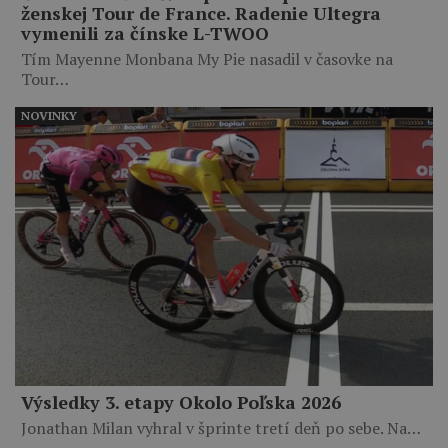
ženskej Tour de France. Radenie Ultegra
vymenili za čínske L-TWOO
Tím Mayenne Monbana My Pie nasadil v časovke na
Tour…
NOVINKY
Výsledky 3. etapy Okolo Poľska 2026
Jonathan Milan vyhral v šprinte tretí deň po sebe. Na…