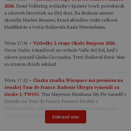
Demi Vollering zvíťazila v šprinte troch pretekárok
2026.
a zároveň favoritiek na žltý dres. Na druhom mieste
skončila Marlen Reusser, ktorá aktuálne vedie celkovú
klasifikáciu a tretia finišovala Kasia Niewiadoma.
Včera 17:36
Výsledky 2. etapy Okolo Burgosu 2026.
Oscar Onley triumfoval na vrchole Valle del Sol, keď v
závere porazil Giulia Cicconeho. Tretí finišoval Enric Mas
so stratou dvoch sekúnd.
Včera 17:22
Čínska značka Winspace má premiéru na
ženskej Tour de France. Radenie Ultegra vymenili za
Tím Mayenne Monbana My Pie nasadil v
čínske L-TWOO.
časovke na Tour de France Femmes bicykle s
elektronickým radením L-TWOO. Čínske komponenty
skombinoval s dielmi Shimano a Cybrei.
Zobraziť viac