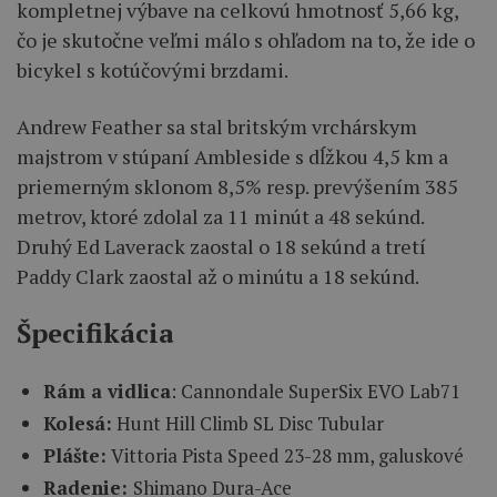
kompletnej výbave na celkovú hmotnosť 5,66 kg,
čo je skutočne veľmi málo s ohľadom na to, že ide o
bicykel s kotúčovými brzdami.
Andrew Feather sa stal britským vrchárskym
majstrom v stúpaní Ambleside s dĺžkou 4,5 km a
priemerným sklonom 8,5% resp. prevýšením 385
metrov, ktoré zdolal za 11 minút a 48 sekúnd.
Druhý Ed Laverack zaostal o 18 sekúnd a tretí
Paddy Clark zaostal až o minútu a 18 sekúnd.
Špecifikácia
Rám a vidlica
: Cannondale SuperSix EVO Lab71
Kolesá:
Hunt Hill Climb SL Disc Tubular
Plášte:
Vittoria Pista Speed 23-28 mm, galuskové
Radenie:
Shimano Dura-Ace