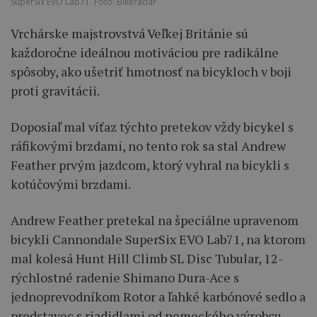
SuperSix EVO Lab71. Foto: Bikeradar
Vrchárske majstrovstvá Veľkej Británie sú
každoročne ideálnou motiváciou pre radikálne
spôsoby, ako ušetriť hmotnosť na bicykloch v boji
proti gravitácii.
Doposiaľ mal víťaz týchto pretekov vždy bicykel s
ráfikovými brzdami, no tento rok sa stal Andrew
Feather prvým jazdcom, ktorý vyhral na bicykli s
kotúčovými brzdami.
Andrew Feather pretekal na špeciálne upravenom
bicykli Cannondale SuperSix EVO Lab71, na ktorom
mal kolesá Hunt Hill Climb SL Disc Tubular, 12-
rýchlostné radenie Shimano Dura-Ace s
jednoprevodníkom Rotor a ľahké karbónové sedlo a
predstavec s riadidlami od nemeckého výrobcu