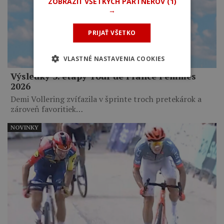
ZOBRAZIŤ VŠETKÝCH PARTNEROV
(1)
→
PRIJAŤ VŠETKO
VLASTNÉ NASTAVENIA COOKIES
Výsledky 5. etapy Tour de France Femmes
2026
Demi Vollering zvíťazila v šprinte troch pretekárok a
zároveň favoritiek…
NOVINKY