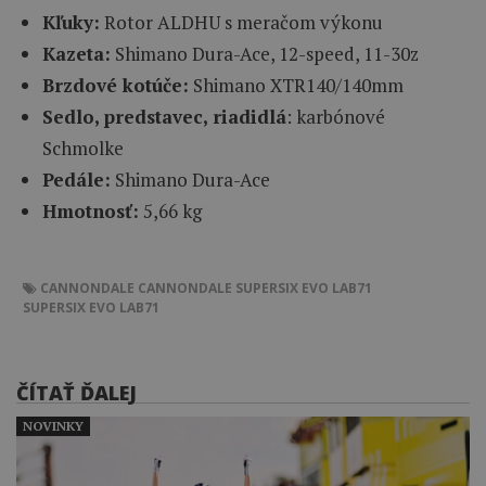
Kľuky:
Rotor ALDHU s meračom výkonu
Kazeta:
Shimano Dura-Ace, 12-speed, 11-30z
Brzdové kotúče:
Shimano XTR140/140mm
Sedlo, predstavec, riadidlá
: karbónové
Schmolke
Pedále:
Shimano Dura-Ace
Hmotnosť:
5,66 kg
CANNONDALE
CANNONDALE SUPERSIX EVO LAB71
SUPERSIX EVO LAB71
ČÍTAŤ ĎALEJ
NOVINKY