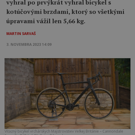
vyhral po prvýkrát vyhral bicykel s
kotúčovými brzdami, ktorý so všetkými
úpravami vážil len 5,66 kg.
MARTIN SARVAŠ
3. NOVEMBRA 2023 14:09
Víťazný bicykel vrchárskych Majstrovstiev Veľkej Británie – Cannondale