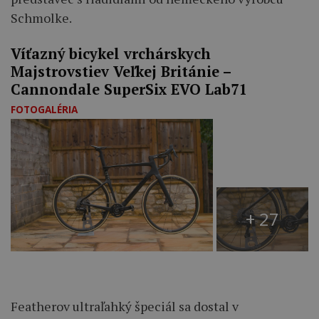
Schmolke.
Víťazný bicykel vrchárskych
Majstrovstiev Veľkej Británie –
Cannondale SuperSix EVO Lab71
FOTOGALÉRIA
+ 27
Featherov ultraľahký špeciál sa dostal v